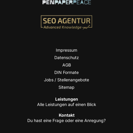
Impres­sum
Daten­schutz
AGB
DIN For­ma­te
Jobs / Stellenangebote
Site­map
Leis­tun­gen
Alle Leis­tun­gen auf einen Blick
Kon­takt
Du hast eine Fra­ge oder eine Anregung?