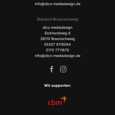
info@dico-mediadesign.de
Stand­ort Braunschweig
dico media­de­sign
Eick­horst­weg 6
38110 Braun­schweig
05307 9119094
0170 7711670
info@dico-mediadesign.de
Wir sup­port­en: