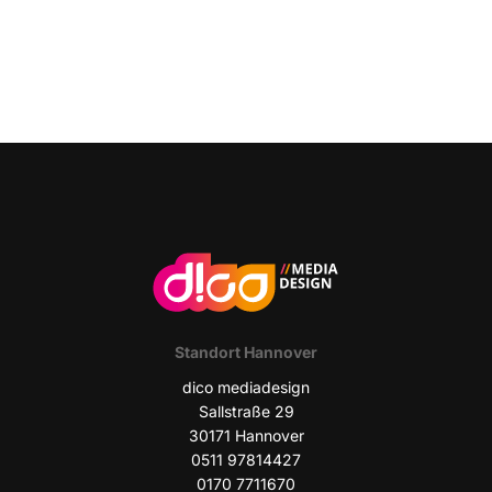
Stand­ort Hannover
dico media­de­sign
Sall­stra­ße 29
30171 Han­no­ver
0511 97814427
0170 7711670