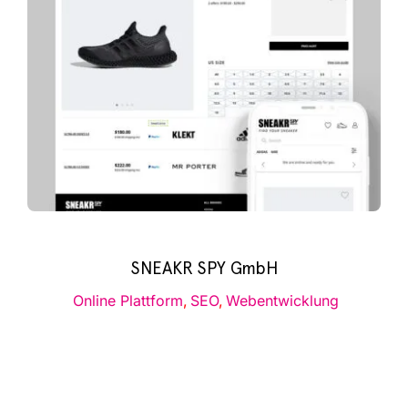
Infor­ma­ti­ves
Maga­zin
SNEAKR SPY GmbH
Online Platt­form
,
SEO
,
Web­ent­wick­lung