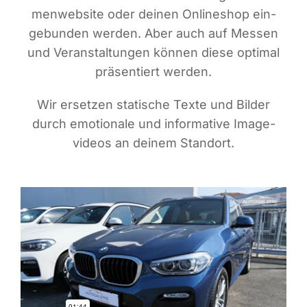
men­web­site oder dei­nen Online­shop ein­
ge­bun­den wer­den. Aber auch auf Mes­sen
und Ver­an­stal­tun­gen kön­nen die­se opti­mal
prä­sen­tiert werden.
Wir erset­zen sta­ti­sche Tex­te und Bil­der
durch emo­tio­na­le und infor­ma­ti­ve Image­
vi­de­os an dei­nem Standort.