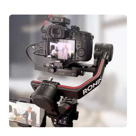
Infor­ma­ti­ves
Maga­zin