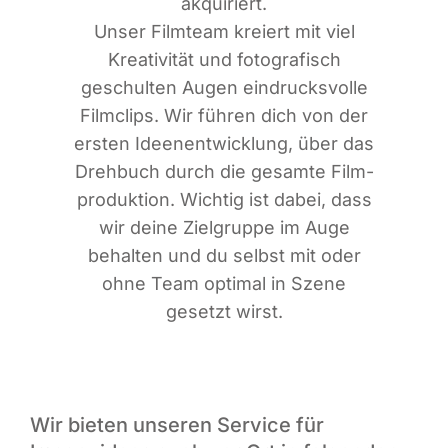
akquiriert.
Unser Film­team kre­iert mit viel
Krea­ti­vi­tät und foto­gra­fisch
geschul­ten Augen ein­drucks­vol­le
Film­clips. Wir füh­ren dich von der
ers­ten Ideen­ent­wick­lung, über das
Dreh­buch durch die gesam­te Film­
pro­duk­ti­on. Wich­tig ist dabei, dass
wir dei­ne Ziel­grup­pe im Auge
behal­ten und du selbst mit oder
ohne Team opti­mal in Sze­ne
gesetzt wirst.
Wir bieten unseren Service für