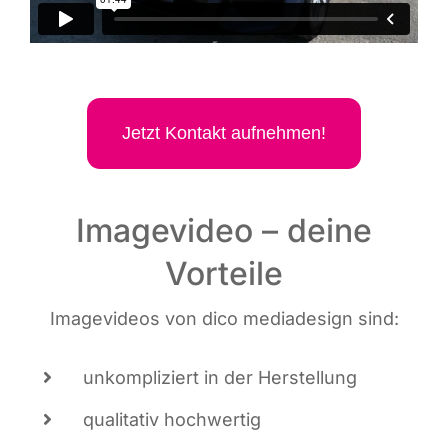
Jetzt Kon­takt aufnehmen!
Imagevideo – deine
Vorteile
Image­vi­de­os von dico media­de­sign sind:
unkom­pli­ziert in der Herstellung
qua­li­ta­tiv hochwertig