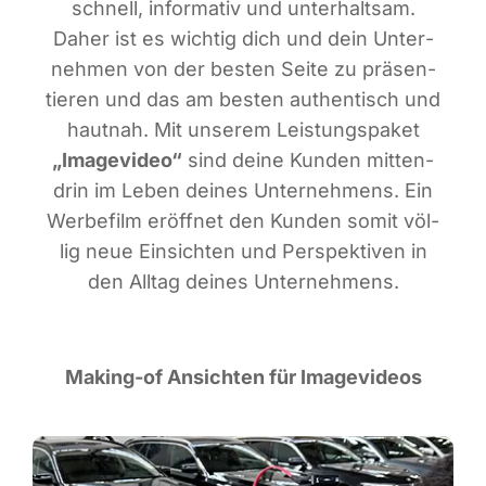
schnell, infor­ma­tiv und unter­halt­sam.
Daher ist es wich­tig dich und dein Unter­
neh­men von der bes­ten Sei­te zu prä­sen­
tie­ren und das am bes­ten authen­tisch und
haut­nah. Mit unse­rem Leis­tungs­pa­ket
„Image­vi­deo“
sind dei­ne Kun­den mit­ten­
drin im Leben dei­nes Unter­neh­mens. Ein
Wer­be­film eröff­net den Kun­den somit völ­
lig neue Ein­sich­ten und Per­spek­ti­ven in
den All­tag dei­nes Unternehmens.
Making-of Ansich­ten für Imagevideos