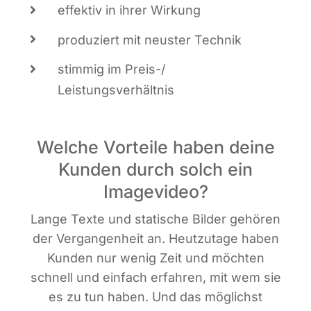
effek­tiv in ihrer Wirkung
pro­du­ziert mit neus­ter Technik
stim­mig im Preis-/
Leistungsverhältnis
Welche Vorteile haben deine
Kunden durch solch ein
Imagevideo?
Lan­ge Tex­te und sta­ti­sche Bil­der gehö­ren
der Ver­gan­gen­heit an. Heut­zu­ta­ge haben
Kun­den nur wenig Zeit und möch­ten
schnell und ein­fach erfah­ren, mit wem sie
es zu tun haben. Und das mög­lichst