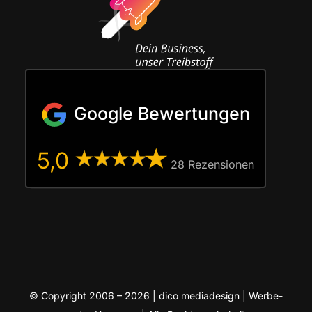
Google Bewertungen
5,0
28 Rezen­sio­nen
© Copy­right 2006 – 2026 | dico media­de­sign | Wer­be­