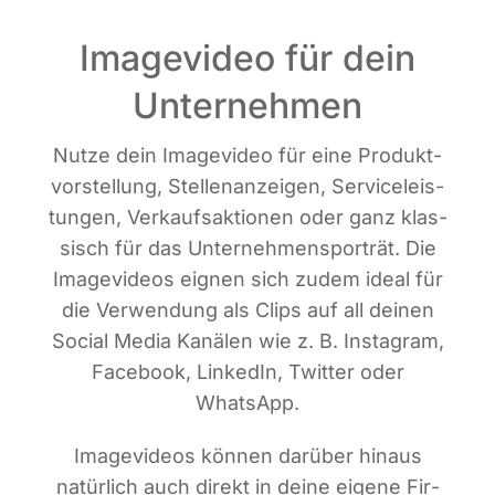
Imagevideo für dein
Unternehmen
Nut­ze dein Image­vi­deo für eine Pro­dukt­
vor­stel­lung, Stel­len­an­zei­gen, Ser­vice­leis­
tun­gen, Ver­kaufs­ak­tio­nen oder ganz klas­
sisch für das Unter­neh­mens­por­trät. Die
Image­vi­de­os eig­nen sich zudem ide­al für
die Ver­wen­dung als Clips auf all dei­nen
Social Media Kanä­len wie z. B. Insta­gram,
Face­book, Lin­ke­dIn, Twit­ter oder
WhatsApp.
Image­vi­de­os kön­nen dar­über hin­aus
natür­lich auch direkt in dei­ne eige­ne Fir­