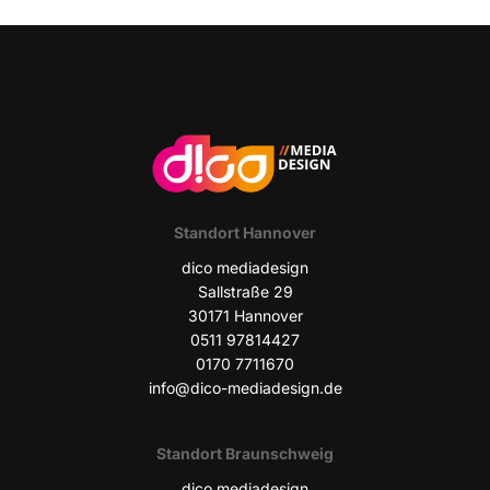
Stand­ort Hannover
dico media­de­sign
Sall­stra­ße 29
30171 Han­no­ver
0511 97814427
0170 7711670
info@dico-mediadesign.de
Stand­ort Braunschweig
dico media­de­sign