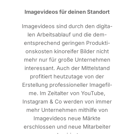
Image­vi­de­os für dei­nen Standort
Image­vi­de­os sind durch den digi­ta­
len Arbeits­ab­lauf und die dem­
entspre­chend gerin­gen Pro­duk­ti­
ons­kos­ten kino­rei­fer Bil­der nicht
mehr nur für gro­ße Unter­neh­men
inter­es­sant. Auch der Mit­tel­stand
pro­fi­tiert heut­zu­ta­ge von der
Erstel­lung pro­fes­sio­nel­ler Image­fil­
me. Im Zeit­al­ter von You­Tube,
Insta­gram & Co wer­den von immer
mehr Unter­neh­men mit­hil­fe von
Image­vi­de­os neue Märk­te
erschlos­sen und neue Mit­ar­bei­ter