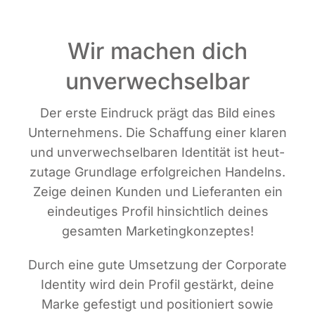
Wir machen dich
unverwechselbar
Der ers­te Ein­druck prägt das Bild eines
Unter­neh­mens. Die Schaf­fung einer kla­ren
und unver­wech­sel­ba­ren Iden­ti­tät ist heut­
zu­ta­ge Grund­la­ge erfolg­rei­chen Han­delns.
Zei­ge dei­nen Kun­den und Lie­fe­ran­ten ein
ein­deu­ti­ges Pro­fil hin­sicht­lich dei­nes
gesam­ten Marketingkonzeptes!
Durch eine gute Umset­zung der Cor­po­ra­te
Iden­ti­ty wird dein Pro­fil gestärkt, dei­ne
Mar­ke gefes­tigt und posi­tio­niert sowie