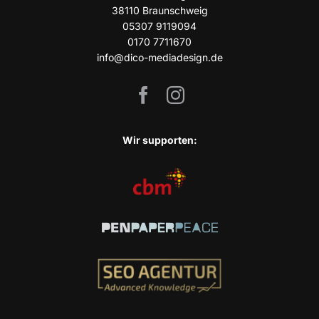
38110 Braun­schweig
05307 9119094
0170 7711670
info@dico-mediadesign.de
Wir sup­port­en: