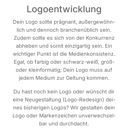
Logoentwicklung
Dein Logo soll­te prä­gnant, außer­ge­wöhn­
lich und den­noch bran­chen­üb­lich sein.
Zudem soll­te es sich von der Kon­kur­renz
abhe­ben und somit ein­zig­ar­tig sein. Ein
wich­ti­ger Punkt ist die Medi­en­kon­sis­tenz.
Egal, ob far­big oder schwarz-weiß, groß-
oder klein­for­ma­tig; Dein Logo muss auf
jedem Medi­um zur Gel­tung kommen.
Du hast noch kein Logo oder wünscht dir
eine Neu­ge­stal­tung (Logo-Rede­sign) dei­
nes bis­he­ri­gen Logos? Wir gestal­ten dein
Logo oder Mar­ken­zei­chen unver­wech­sel­
bar und durchdacht.