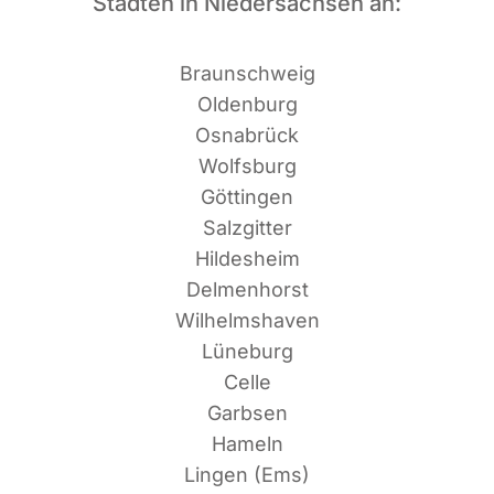
Städten in Niedersachsen an:
Braun­schweig
Oldenburg
Osnabrück
Wolfsburg
Göttingen
Salzgitter
Hildesheim
Delmenhorst
Wilhelmshaven
Lüneburg
Celle
Garbsen
Hameln
Lin­gen (Ems)