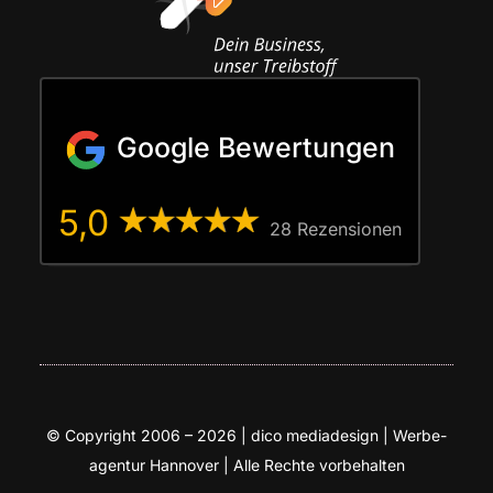
Google Bewertungen
5,0
28 Rezen­sio­nen
© Copy­right 2006 – 2026 | dico media­de­sign | Wer­be­
agen­tur Han­no­ver | Alle Rech­te vorbehalten