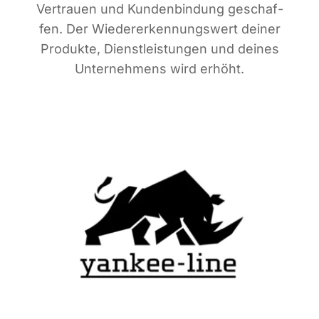
Ver­trau­en und Kun­den­bin­dung geschaf­
fen. Der Wie­der­erken­nungs­wert dei­ner
Pro­duk­te, Dienst­leis­tun­gen und dei­nes
Unter­neh­mens wird erhöht.