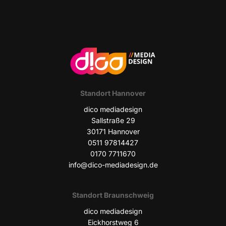
Stand­ort Hannover
dico media­de­sign
Sall­stra­ße 29
30171 Han­no­ver
0511 97814427
0170 7711670
info@dico-mediadesign.de
Stand­ort Braunschweig
dico media­de­sign
Eick­horst­weg 6