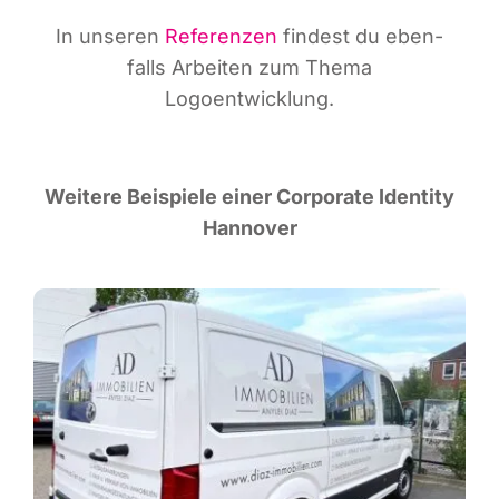
In unse­ren
Refe­ren­zen
fin­dest du eben­
falls Arbei­ten zum The­ma
Logoentwicklung.
Wei­te­re Bei­spie­le einer Cor­po­ra­te Iden­ti­ty
Hannover