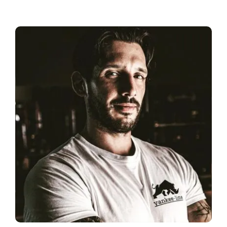
Infor­ma­ti­ves
Maga­zin