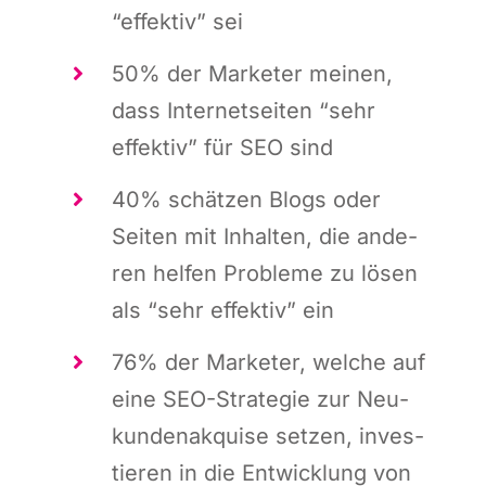
“effek­tiv” sei
50% der Mar­keter mei­nen,
dass Inter­net­sei­ten “sehr
effek­tiv” für SEO sind
40% schät­zen Blogs oder
Sei­ten mit Inhal­ten, die ande­
ren hel­fen Pro­ble­me zu lösen
als “sehr effek­tiv” ein
76% der Mar­keter, wel­che auf
eine SEO-Stra­­te­­gie zur Neu­
kun­den­ak­qui­se set­zen, inves­
tie­ren in die Ent­wick­lung von