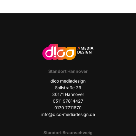
Stand­ort Hannover
dico media­de­sign
Sall­stra­ße 29
30171 Han­no­ver
0511 97814427
0170 7711670
info@dico-mediadesign.de
Stand­ort Braunschweig