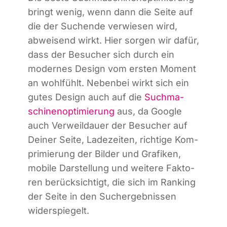
bringt wenig, wenn dann die Sei­te auf
die der Suchen­de ver­wie­sen wird,
abwei­send wirkt. Hier sor­gen wir dafür,
dass der Besu­cher sich durch ein
moder­nes Design vom ers­ten Moment
an wohl­fühlt. Neben­bei wirkt sich ein
gutes Design auch auf die
Such­ma­
schi­nen­op­ti­mie­rung
aus, da Goog­le
auch Ver­weil­dau­er der Besu­cher auf
Dei­ner Sei­te, Lade­zei­ten, rich­ti­ge Kom­
pri­mie­rung der Bil­der und Gra­fi­ken,
mobi­le Dar­stel­lung und wei­te­re Fak­to­
ren berück­sich­tigt, die sich im Ran­king
der Sei­te in den Such­ergeb­nis­sen
widerspiegelt.