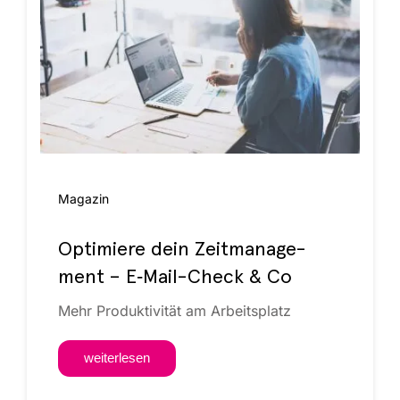
Maga­zin
Opti­mie­re dein Zeit­ma­nage­
ment – E‑Mail-Check & Co
Mehr Pro­duk­ti­vi­tät am Arbeitsplatz
wei­ter­le­sen