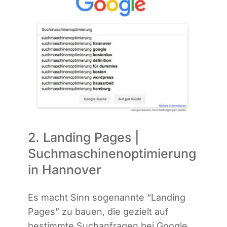
2. Landing Pages |
Suchmaschinenoptimierung
in Hannover
Es macht Sinn soge­nann­te “Landing
Pages” zu bau­en, die gezielt auf
bestimm­te Such­an­fra­gen bei Goog­le