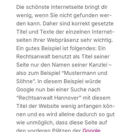
Die schöns­te Inter­net­sei­te bringt dir
wenig, wenn Sie nicht gefun­den wer­
den kann. Daher sind kor­rekt gesetz­te
Titel und Tex­te der ein­zel­nen Inter­net­
sei­ten Ihrer Web­prä­senz sehr wich­tig.
Ein gutes Bei­spiel ist fol­gen­des: Ein
Rechts­an­walt benutzt als Titel sei­ner
Sei­te nur den Namen sei­ner Kanz­lei –
also zum Bei­spiel “Mus­ter­mann und
Söh­ne”. In die­sem Bei­spiel wür­de
Goog­le nun bei einer Suche nach
“Rechts­an­walt Han­no­ver” mit die­sem
Titel der Web­site wenig anfan­gen kön­
nen und es wird allei­ne dadurch so gut
wie unmög­lich, dass die­se Sei­te auf
den vor­de­ren Plät­zen der
Goog­le