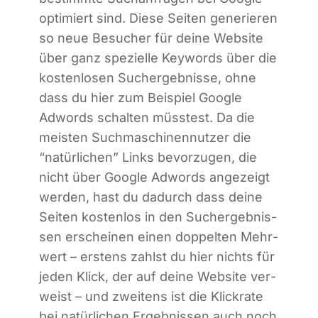
opti­miert sind. Die­se Sei­ten gene­rie­ren
so neue Besu­cher für dei­ne Web­site
über ganz spe­zi­el­le Key­words über die
kos­ten­lo­sen Such­ergeb­nis­se, ohne
dass du hier zum Bei­spiel Goog­le
Adwords schal­ten müss­test. Da die
meis­ten Such­ma­schi­nen­nut­zer die
“natür­li­chen” Links bevor­zu­gen, die
nicht über Goog­le Adwords ange­zeigt
wer­den, hast du dadurch dass dei­ne
Sei­ten kos­ten­los in den Such­ergeb­nis­
sen erschei­nen einen dop­pel­ten Mehr­
wert – ers­tens zahlst du hier nichts für
jeden Klick, der auf dei­ne Web­site ver­
weist – und zwei­tens ist die Klick­ra­te
bei natür­li­chen Ergeb­nis­sen auch noch