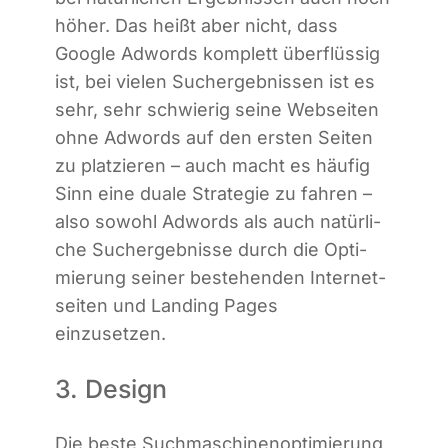
höher. Das heißt aber nicht, dass
Goog­le Adwords kom­plett über­flüs­sig
ist, bei vie­len Such­ergeb­nis­sen ist es
sehr, sehr schwie­rig sei­ne Web­sei­ten
ohne Adwords auf den ers­ten Sei­ten
zu plat­zie­ren – auch macht es häu­fig
Sinn eine dua­le Stra­te­gie zu fah­ren –
also sowohl Adwords als auch natür­li­
che Such­ergeb­nis­se durch die Opti­
mie­rung sei­ner bestehen­den Inter­net­
sei­ten und Landing Pages
einzusetzen.
3. Design
Die bes­te Such­ma­schi­nen­op­ti­mie­rung