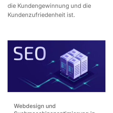
die Kun­den­ge­win­nung und die
Infor­ma­ti­ves
Kun­den­zu­frie­den­heit ist.
Maga­zin
Webdesign und