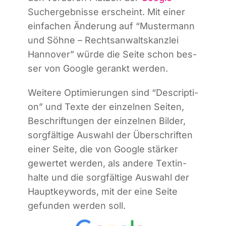
Such­ergeb­nis­se erscheint. Mit einer
ein­fa­chen Ände­rung auf “Mus­ter­mann
und Söh­ne – Rechts­an­walts­kanz­lei
Han­no­ver” wür­de die Sei­te schon bes­
ser von Goog­le gerankt werden.
Wei­te­re Opti­mie­run­gen sind “Descrip­ti­
on” und Tex­te der ein­zel­nen Sei­ten,
Beschrif­tun­gen der ein­zel­nen Bil­der,
sorg­fäl­ti­ge Aus­wahl der Über­schrif­ten
einer Sei­te, die von Goog­le stär­ker
gewer­tet wer­den, als ande­re Text­in­
hal­te und die sorg­fäl­ti­ge Aus­wahl der
Haupt­key­words, mit der eine Sei­te
gefun­den wer­den soll.