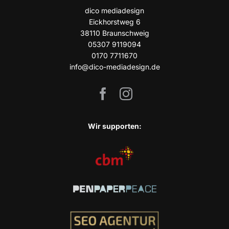
dico media­de­sign
Eick­horst­weg 6
38110 Braun­schweig
05307 9119094
0170 7711670
info@dico-mediadesign.de
Wir sup­port­en: