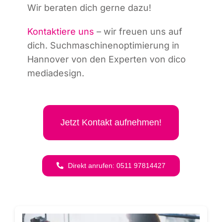
Wir bera­ten dich ger­ne dazu!
Kon­tak­tie­re uns
– wir freu­en uns auf
dich. Such­ma­schi­nen­op­ti­mie­rung in
Han­no­ver von den Exper­ten von dico
mediadesign.
Jetzt Kon­takt aufnehmen!
Direkt anru­fen: 0511 97814427