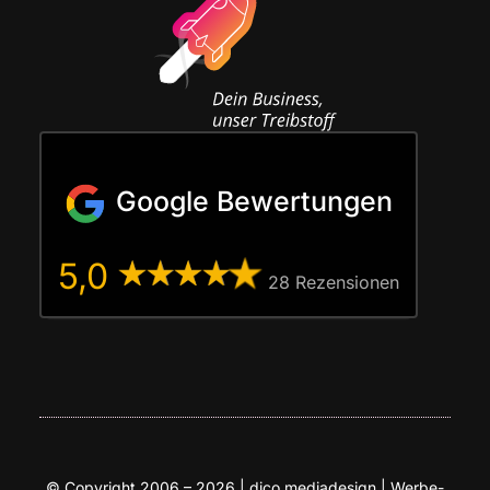
Google Bewertungen
5,0
28 Rezen­sio­nen
© Copy­right 2006 – 2026 | dico media­de­sign | Wer­be­