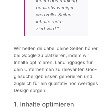
indem das Ran­king
qua­li­ta­tiv weni­ger
wert­vol­ler Sei­ten­
in­hal­te redu­
ziert wird.”
Wir hel­fen dir dabei dei­ne Sei­ten höher
bei Goog­le zu plat­zie­ren, indem wir
Inhal­te opti­mie­ren, Landing­pa­ges für
dein Unter­neh­men zu rele­van­ten Goo­
g­le­such­er­geb­nis­sen gene­rie­ren und
zugleich für ein qua­li­ta­tiv hoch­wer­ti­ges
Design sorgen.
1. Inhalte optimieren