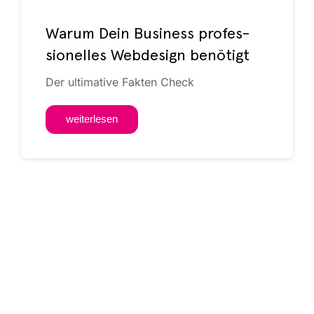
War­um Dein Busi­ness pro­fes­
sio­nel­les Web­de­sign benötigt
Der ulti­ma­ti­ve Fak­ten Check
wei­ter­le­sen