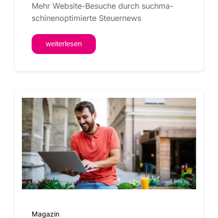
Mehr Web­­si­te-Besu­che durch such­ma­
schi­nen­op­ti­mier­te Steuernews
wei­ter­le­sen
Maga­zin