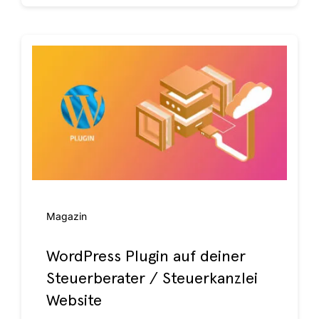
Maga­zin
Word­Press Plug­in auf dei­ner
Steu­er­be­ra­ter / Steu­er­kanz­lei
Website