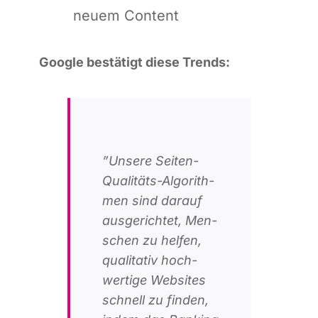
neu­em Content
Goog­le bestä­tigt die­se Trends:
”Unse­re Sei­­ten-
Qua­­li­­täts-Algo­ri­th­­
men sind dar­auf
aus­ge­rich­tet, Men­
schen zu hel­fen,
qua­li­ta­tiv hoch­
wer­ti­ge Web­sites
schnell zu fin­den,