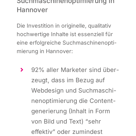
Suchmaschinenoptimierung in
Hannover
Die Inves­ti­ti­on in ori­gi­nel­le, qua­li­ta­tiv
hoch­wer­ti­ge Inhal­te ist essen­zi­ell für
eine erfolg­rei­che Such­ma­schi­nen­op­ti­
mie­rung in Hannover:
92% aller Mar­keter sind über­
zeugt, dass im Bezug auf
Web­de­sign und Such­ma­schi­
nen­op­ti­mie­rung die Con­tent­
ge­ne­rie­rung (Inhalt in Form
von Bild und Text) “sehr
effek­tiv” oder zumin­dest