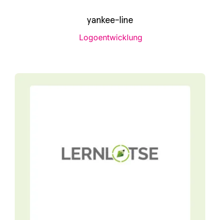
yankee-line
Logo­ent­wick­lung