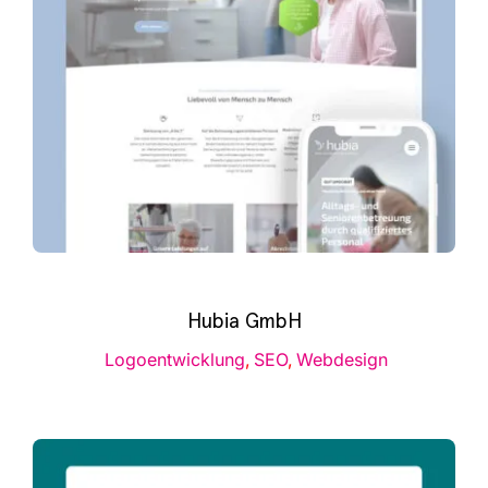
Infor­ma­ti­ves
Maga­zin
Hubia GmbH
Logo­ent­wick­lung
,
SEO
,
Web­de­sign