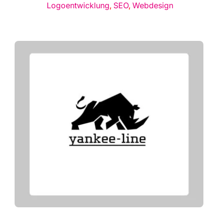
Logo­ent­wick­lung
,
SEO
,
Web­de­sign