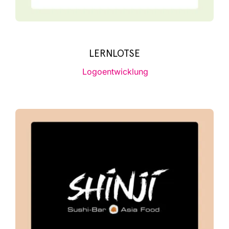
LERNLOTSE
Logo­ent­wick­lung