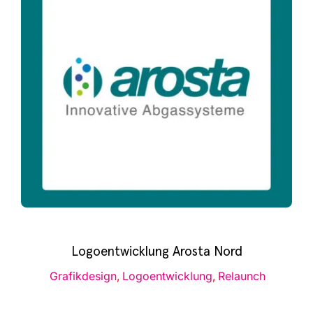
Logoentwicklung Arosta Nord
Gra­fik­de­sign
,
Logo­ent­wick­lung
,
Relaunch