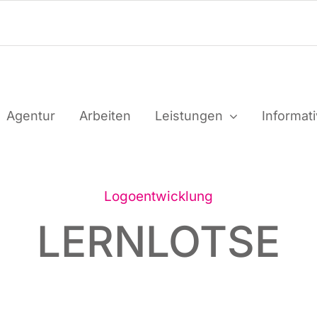
Agen­tur
Arbei­ten
Leis­tun­gen
Infor­ma­t
Logo­ent­wick­lung
LERNLOTSE