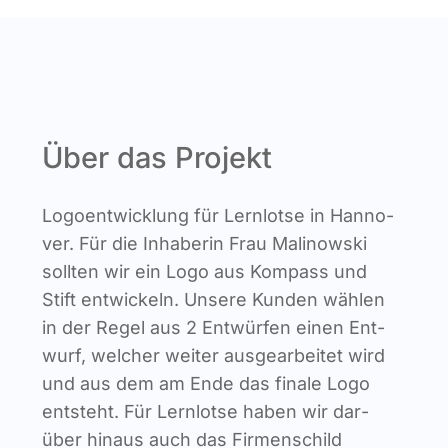
Über das Projekt
Logo­ent­wick­lung für Lern­lot­se in Han­no­
ver. Für die Inha­be­rin Frau Mali­now­ski
soll­ten wir ein Logo aus Kom­pass und
Stift ent­wi­ckeln. Unse­re Kun­den wäh­len
in der Regel aus 2 Ent­wür­fen einen Ent­
wurf, wel­cher wei­ter aus­ge­ar­bei­tet wird
und aus dem am Ende das fina­le Logo
ent­steht. Für Lern­lot­se haben wir dar­
über hin­aus auch das Fir­men­schild