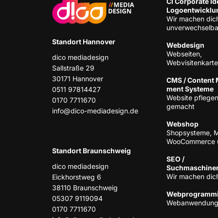
CI Cor­po­ra­te Ide
Logoentwicklu
Wir machen dic
unverwechselba
Stand­ort Hannover
Web­de­sign
Web­sei­ten,
dico media­de­sign
Webvisitenkart
Sall­stra­ße 29
30171 Han­no­ver
CMS / Con­tent
ment Systeme
0511 97814427
Web­site pfle­gen
0170 7711670
gemacht
info@dico-mediadesign.de
Web­shop
Shop­sys­te­me, 
Woo­Com­mer­ce 
Stand­ort Braunschweig
SEO /
dico media­de­sign
Suchmaschine
Wir machen dich
Eick­horst­weg 6
38110 Braun­schweig
Web­pro­gram­m
05307 9119094
Web­an­wen­dun­
0170 7711670