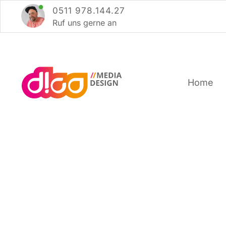
Zum
0511 978.144.27
Inhalt
Ruf uns ger­ne an
springen
Home