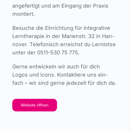
ange­fer­tigt und am Ein­gang der Pra­xis
montiert.
Besu­che die Ein­rich­tung für inte­gra­ti­ve
Lern­the­ra­pie in der Mari­en­str. 32 in Han­
no­ver.
Tele­fo­nisch erreichst du Lern­lot­se
unter der 0511–530 75 775.
Ger­ne ent­wi­ckeln wir auch für dich
Logos und Icons. Kon­tak­tie­re uns ein­
fach – wir sind ger­ne jede­zeit für dich da.
Web­site öffnen