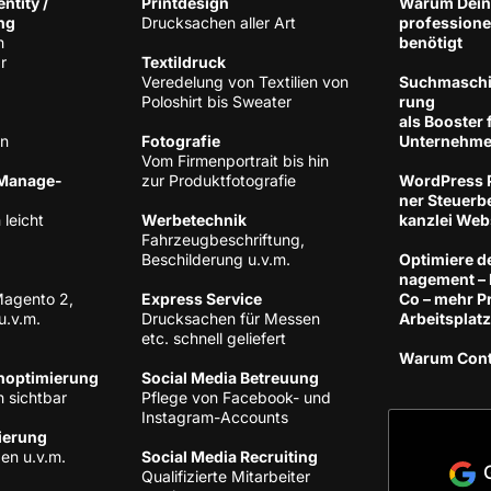
n­ti­ty /
Print­de­sign
War­um Dein
ng
Druck­sa­chen aller Art
pro­fes­sio­n
h
benötigt
r
Tex­til­druck
Ver­ede­lung von Tex­ti­li­en von
Such­ma­schi­
Polo­shirt bis Sweater
rung
als Boos­ter 
en
Foto­gra­fie
Unternehm
Vom Fir­men­por­trait bis hin
 Manage­
zur Produktfotografie
Word­Press P
ner Steu­er­be
 leicht
Wer­be­tech­nik
kanz­lei Web
Fahr­zeug­be­schrif­tung,
Beschil­de­rung u.v.m.
Opti­mie­re d
nage­ment –
Magen­to 2,
Express Ser­vice
Co – mehr Pro
u.v.m.
Druck­sa­chen für Mes­sen
Arbeitsplatz
etc. schnell geliefert
War­um Con­
noptimierung
Social Media Betreuung
 sichtbar
Pfle­ge von Face­book- und
Instagram-Accounts
ie­rung
gen u.v.m.
Social Media Recruiting
Qua­li­fi­zier­te Mit­ar­bei­ter