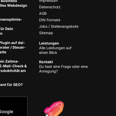
Impres­sum
 Business
el­les Web­de­sign
Daten­schutz
AGB
nen­op­ti­mie­
DIN For­ma­te
Jobs / Stellenangebote
für Dein
Site­map
en
lug­in auf dei­
Leis­tun­gen
­ra­ter / Steu­er­
Alle Leis­tun­gen auf
site
einen Blick
ein Zeit­ma­
Kon­takt
 E‑Mail-Check &
Du hast eine Fra­ge oder eine
­duk­ti­vi­tät am
Anregung?
tent für SEO?
Google