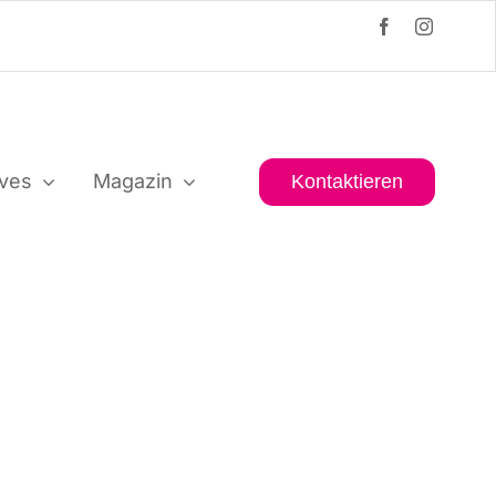
i­ves
Maga­zin
Kon­tak­tie­ren