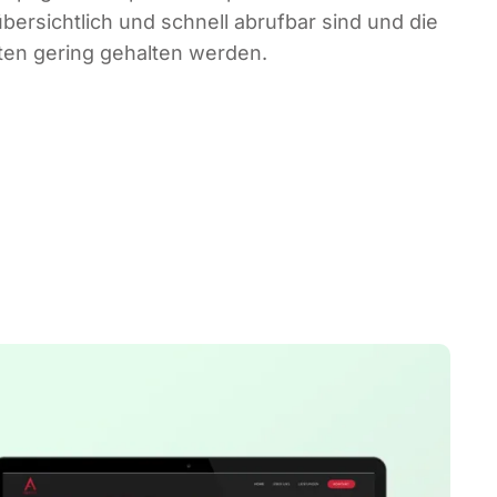
 über­sicht­lich und schnell abruf­bar sind und die
i­ten gering gehal­ten werden.