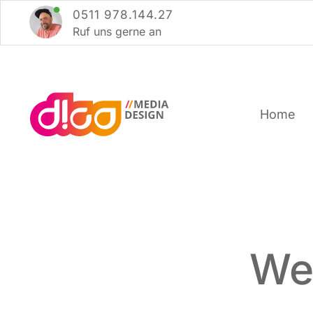
Zum
0511 978.144.27
Inhalt
Ruf uns ger­ne an
springen
Home
We