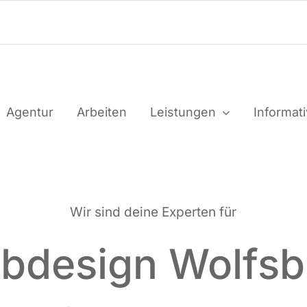
Agen­tur
Arbei­ten
Leis­tun­gen
Infor­ma­t
Wir sind dei­ne Exper­ten für
bdesign Wolfsb