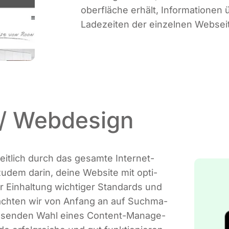
ober­flä­che erhält, Infor­ma­tio­nen
Lade­zei­ten der ein­zel­nen Web­se
X / Webdesign
eit­lich durch das gesam­te Inter­net­
 zudem dar­in, dei­ne Web­site mit opti­
der Ein­hal­tung wich­ti­ger Stan­dards und
i ach­ten wir von Anfang an auf Such­ma­
 pas­sen­den Wahl eines Con­tent-Manage­