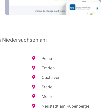
n Niedersachsen an:
Pei­ne
Emden
Cux­ha­ven
Sta­de
Mel­le
Neu­stadt am Rübenberge