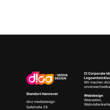
CI Cor­po­ra­te Ide
Logoentwicklu
Wir machen dic
unverwechselba
Stand­ort Hannover
Web­de­sign
Web­sei­ten,
dico media­de­sign
Webvisitenkart
Sall­stra­ße 29