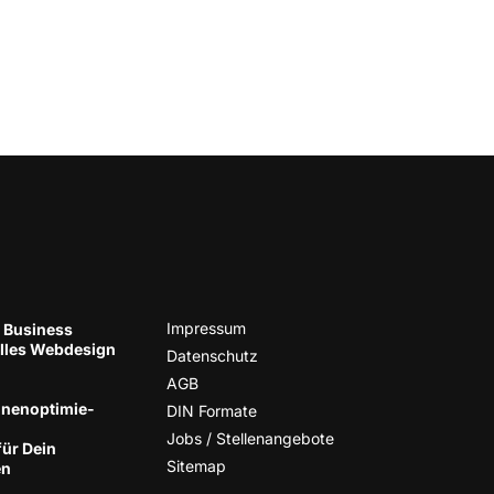
Impres­sum
 Business
el­les Web­de­sign
Daten­schutz
AGB
nen­op­ti­mie­
DIN For­ma­te
Jobs / Stellenangebote
für Dein
Site­map
en