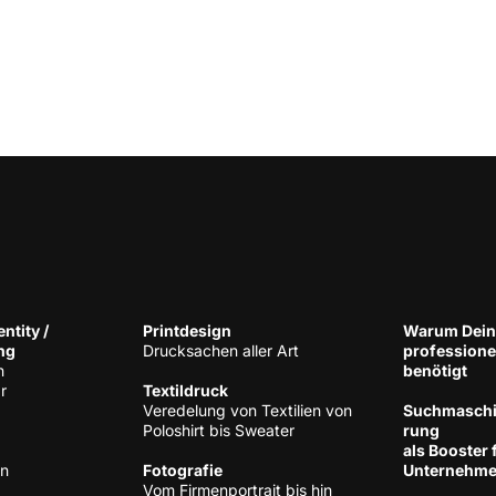
n­ti­ty /
Print­de­sign
War­um Dein
ng
Druck­sa­chen aller Art
pro­fes­sio­n
h
benötigt
r
Tex­til­druck
Ver­ede­lung von Tex­ti­li­en von
Such­ma­schi­
Polo­shirt bis Sweater
rung
als Boos­ter 
en
Foto­gra­fie
Unternehm
Vom Fir­men­por­trait bis hin