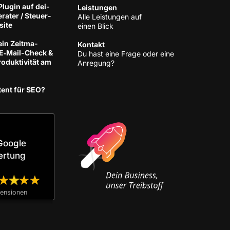
lug­in auf dei­
Leis­tun­gen
­ra­ter / Steu­er­
Alle Leis­tun­gen auf
site
einen Blick
ein Zeit­ma­
Kon­takt
 E‑Mail-Check &
Du hast eine Fra­ge oder eine
­duk­ti­vi­tät am
Anregung?
tent für SEO?
Google
ertung
n­sio­nen