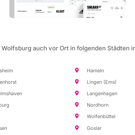
 Wolfsburg auch vor Ort in folgenden Städten i
es­heim
Hameln
en­horst
Lin­gen (Ems)
elms­ha­ven
Lan­gen­ha­gen
burg
Nord­horn
Wol­fen­büt­tel
sen
Gos­lar