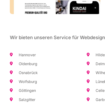
Wir bieten unseren Service für Webdesign
Han­no­ver
Hil­d
Olden­burg
Del­m
Osna­brück
Wil­h
Wolfs­burg
Lüne­
Göt­tin­gen
Cel­le
Salz­git­ter
Garb­