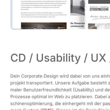
CD / Usability / U
Dein Cor­po­ra­te Design wird dabei von uns ein­h
pro­jekt trans­por­tiert. Unse­re Auf­ga­be besteht
ma­ler Benut­zer­freund­lich­keit (Usa­bi­li­ty) und 
Pro­zes­se opti­mal im Web zu plat­zie­ren. Dabe
schi­nen­op­ti­mie­rung, die ein­her­geht mit der