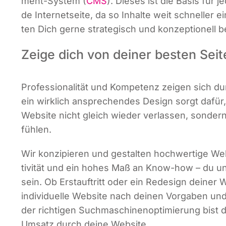
ment-Sys­tem (
CMS
). Die­ses ist die Basis für je
de Inter­net­sei­te, da so Inhal­te weit schnel­ler 
ten Dich ger­ne stra­te­gisch und kon­zep­tio­nell b
Zeige dich von deiner besten Seit
Pro­fes­sio­na­li­tät und Kom­pe­tenz zei­gen sich 
ein wirk­lich anspre­chen­des Design sorgt dafür, 
Web­site nicht gleich wie­der ver­las­sen, son­dern 
fühlen.
Wir kon­zi­pie­ren und gestal­ten hoch­wer­ti­ge We
ti­vi­tät und ein hohes Maß an Know-how – du un
sein. Ob Erst­auf­tritt oder ein Rede­sign dei­ner W
indi­vi­du­el­le Web­site nach dei­nen Vor­ga­ben und
der rich­ti­gen Such­ma­schi­nen­op­ti­mie­rung bist
Umsatz durch dei­ne Website.