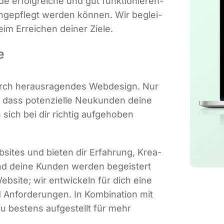
de erfolg­rei­che und gut funk­tio­nie­ren­
ein­ge­pflegt wer­den kön­nen. Wir beglei­
eim Errei­chen dei­ner Ziele.
e
durch her­aus­ra­gen­des Web­de­sign. Nur
dass poten­zi­el­le Neu­kun­den dei­ne
sich bei dir rich­tig auf­ge­ho­ben
b­sites und bie­ten dir Erfah­rung, Krea­
d dei­ne Kun­den wer­den begeis­tert
eb­site; wir ent­wi­ckeln für dich eine
 Anfor­de­run­gen. In Kom­bi­na­ti­on mit
 du bes­tens auf­ge­stellt für mehr