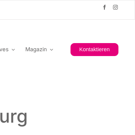
i­ves
Maga­zin
Kon­tak­tie­ren
urg