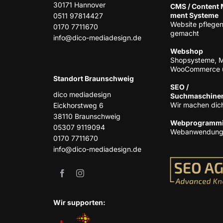
30171 Han­no­ver
CMS / Con­tent
ment Systeme
0511 97814427
Web­site pfle­gen
0170 7711670
gemacht
info@dico-mediadesign.de
Web­shop
Shop­sys­te­me, 
Woo­Com­mer­ce 
Stand­ort Braunschweig
SEO /
dico media­de­sign
Suchmaschine
Wir machen dich
Eick­horst­weg 6
38110 Braun­schweig
Web­pro­gram­m
05307 9119094
Web­an­wen­dun­
0170 7711670
info@dico-mediadesign.de
Wir sup­port­en: