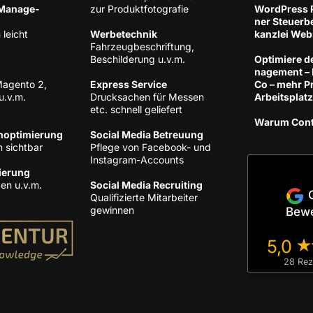
 Manage­
zur Produktfotografie
Word­Press P
ner Steu­er­be
 leicht
Wer­be­tech­nik
kanz­lei Web
Fahr­zeug­be­schrif­tung,
Beschil­de­rung u.v.m.
Opti­mie­re d
nage­ment –
Magen­to 2,
Express Ser­vice
Co – mehr Pro
u.v.m.
Druck­sa­chen für Mes­sen
Arbeitsplatz
etc. schnell geliefert
War­um Con­
noptimierung
Social Media Betreuung
 sichtbar
Pfle­ge von Face­book- und
Instagram-Accounts
ie­rung
gen u.v.m.
Social Media Recruiting
Qua­li­fi­zier­te Mit­ar­bei­ter
gewinnen
Bew
5,0
28 Reze