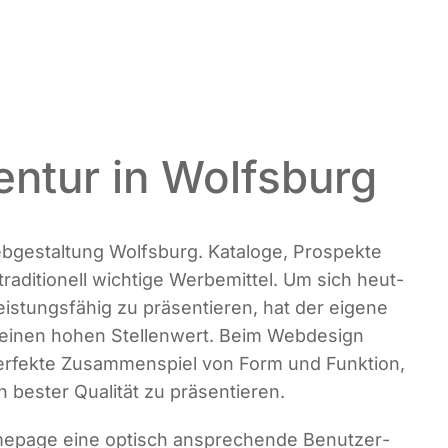
ntur in Wolfsburg
b­ge­stal­tung Wolfs­burg. Kata­lo­ge, Pro­spek­te
­di­tio­nell wich­ti­ge Wer­be­mit­tel. Um sich heut­
s­tungs­fä­hig zu prä­sen­tie­ren, hat der eige­ne
lls einen hohen Stel­len­wert. Beim Web­de­sign
­fek­te Zusam­men­spiel von Form und Funk­ti­on,
n bes­ter Qua­li­tät zu präsentieren.
me­page eine optisch anspre­chen­de Benut­zer­