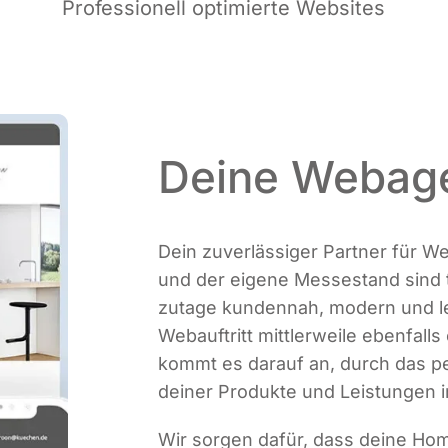
Pro­fes­sio­nell opti­mier­te Websites
Deine Webage
Dein zuver­läs­si­ger Part­ner für We
und der eige­ne Mes­se­stand sind tra
zu­ta­ge kun­den­nah, modern und lei
Web­auf­tritt mitt­ler­wei­le eben­fa
kommt es dar­auf an, durch das per
dei­ner Pro­duk­te und Leis­tun­gen i
Wir sor­gen dafür, dass dei­ne Ho