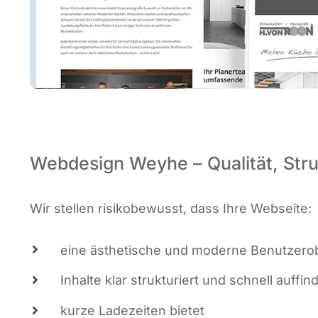
Webdesign Weyhe – Qualität, Stru
Wir stel­len risi­ko­be­wusst, dass Ihre Webseite:
eine ästhe­ti­sche und moder­ne Benut­zer­ob
Inhal­te klar struk­tu­riert und schnell auf­fin
kur­ze Lade­zei­ten bietet