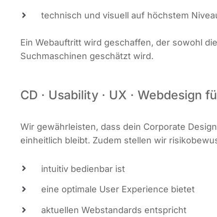
tech­nisch und visu­ell auf höchs­tem Nive
Ein Web­auf­tritt wird geschaf­fen, der sowohl di
Such­ma­schi­nen geschätzt wird.
CD · Usability · UX · Webdesign
Wir gewähr­leis­ten, dass dein Cor­po­ra­te Desig
ein­heit­lich bleibt. Zudem stel­len wir risi­ko­be­
intui­tiv bedien­bar ist
eine opti­ma­le User Expe­ri­ence bietet
aktu­el­len Web­stan­dards entspricht