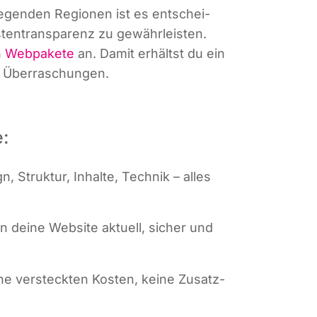
e­gen­den Regio­nen ist es ent­schei­
s­ten­trans­pa­renz zu gewähr­leis­ten.
n
Web­pa­ke­te
an. Damit erhältst du ein
ne Überraschungen.
e:
, Struk­tur, Inhal­te, Tech­nik – alles
ten dei­ne Web­site aktu­ell, sicher und
i­ne ver­steck­ten Kos­ten, kei­ne Zusatz­