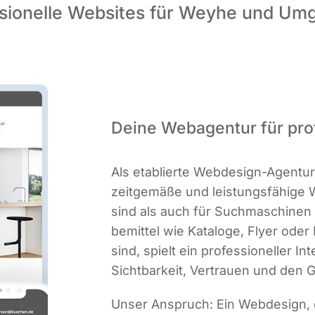
ssionelle Websites für Weyhe und Um
Deine Webagentur für pr
Als eta­blier­te Web­de­sign-Agen­
zeit­ge­mä­ße und leis­tungs­fä­hi­g
sind als auch für Such­ma­schi­nen o
be­mit­tel wie Kata­lo­ge, Fly­er ode
sind, spielt ein pro­fes­sio­nel­ler Int
Sicht­bar­keit, Ver­trau­en und de
Unser Anspruch: Ein Web­de­sign, da