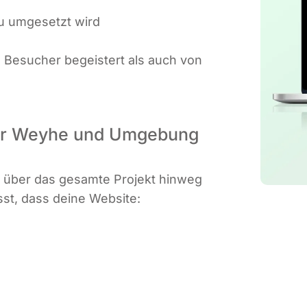
au umge­setzt wird
e Besu­cher begeis­tert als auch von
 für Weyhe und Umgebung
n über das gesam­te Pro­jekt hin­weg
wusst, dass dei­ne Website: