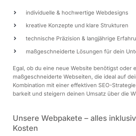
indi­vi­du­el­le & hoch­wer­ti­ge Webdesigns
krea­ti­ve Kon­zep­te und kla­re Strukturen
tech­ni­sche Prä­zi­si­on & lang­jäh­ri­ge Erfah
maß­ge­schnei­der­te Lösun­gen für dein U
Egal, ob du eine neue Web­site benö­tigst oder ei
maß­ge­schnei­der­te Web­sei­ten, die ide­al auf de
Kom­bi­na­ti­on mit einer effek­ti­ven SEO-Stra­te­gie
bar­keit und stei­gern dei­nen Umsatz über die W
Unsere Webpakete – alles inklusiv
Kosten