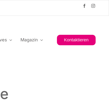
i­ves
Maga­zin
Kon­tak­tie­ren
he