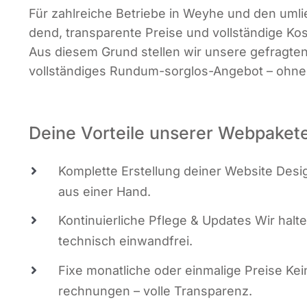
Für zahl­rei­che Betrie­be in Wey­he und den umli
dend, trans­pa­ren­te Prei­se und voll­stän­di­ge Ko
Aus die­sem Grund stel­len wir unse­re gefrag­te
voll­stän­di­ges Rund­um-sorg­los-Ange­bot – oh
Deine Vorteile unserer Webpaket
Kom­plet­te Erstel­lung dei­ner Web­site Design
aus einer Hand.
Kon­ti­nu­ier­li­che Pfle­ge & Updates Wir hal­
tech­nisch einwandfrei.
Fixe monat­li­che oder ein­ma­li­ge Prei­se Ke
rech­nun­gen – vol­le Transparenz.