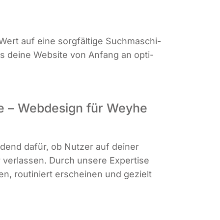
ert auf eine sorg­fäl­ti­ge Such­ma­schi­
ass dei­ne Web­site von Anfang an opti­
te – Webdesign für Weyhe
i­dend dafür, ob Nut­zer auf dei­ner
ver­las­sen. Durch unse­re Exper­ti­se
en, rou­ti­niert erschei­nen und gezielt