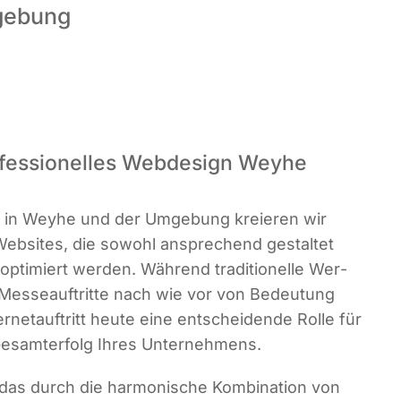
gebung
ofessionelles Webdesign Weyhe
tur in Wey­he und der Umge­bung kre­ieren wir
e Web­sites, die sowohl anspre­chend gestal­tet
pti­miert wer­den. Wäh­rend tra­di­tio­nel­le Wer­
r Mes­se­auf­trit­te nach wie vor von Bedeu­tung
er­net­auf­tritt heu­te eine ent­schei­den­de Rol­le für
n Gesamt­erfolg Ihres Unternehmens.
s durch die har­mo­ni­sche Kom­bi­na­ti­on von