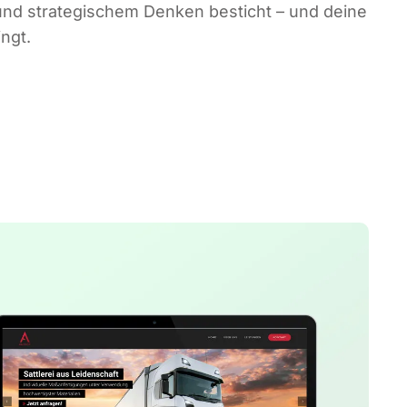
t und stra­te­gi­schem Den­ken besticht – und dei­ne
ingt.