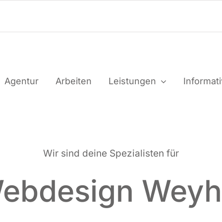
Agen­tur
Arbei­ten
Leis­tun­gen
Infor­ma­t
Wir sind dei­ne Spe­zia­lis­ten für
ebdesign Wey