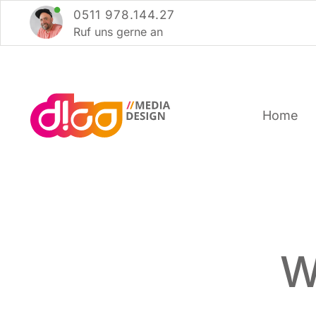
Zum
0511 978.144.27
Inhalt
Ruf uns ger­ne an
springen
Home
W