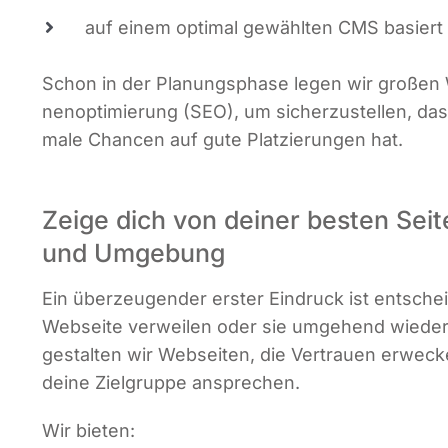
auf einem opti­mal gewähl­ten CMS basiert
Schon in der Pla­nungs­pha­se legen wir gro­ßen W
nen­op­ti­mie­rung (SEO), um sicher­zu­stel­len, d
ma­le Chan­cen auf gute Plat­zie­run­gen hat.
Zeige dich von deiner besten Sei
und Umgebung
Ein über­zeu­gen­der ers­ter Ein­druck ist ent­sche
Web­sei­te ver­wei­len oder sie umge­hend wie­der 
gestal­ten wir Web­sei­ten, die Ver­trau­en erwe­ck
dei­ne Ziel­grup­pe ansprechen.
Wir bie­ten: