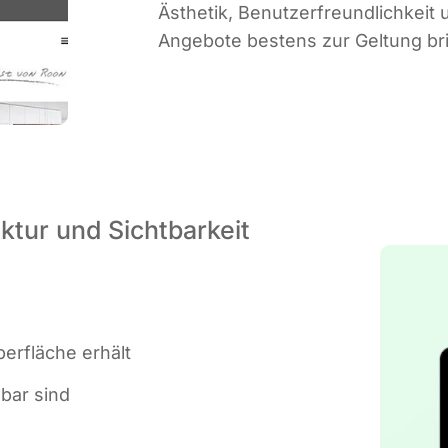
Ästhe­tik, Benut­zer­freund­lich­kei
Ange­bo­te bes­tens zur Gel­tung br
ktur und Sichtbarkeit
er­flä­che erhält
d­bar sind