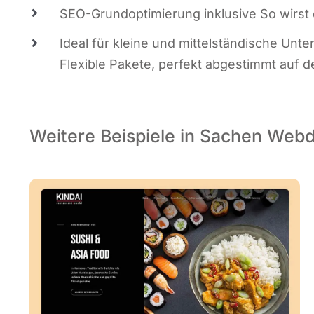
SEO-Grund­op­ti­mie­rung inklu­si­ve So wirs
Ide­al für klei­ne und mit­tel­stän­di­sche 
Fle­xi­ble Pake­te, per­fekt abge­stimmt auf 
Weitere Beispiele in Sachen Web