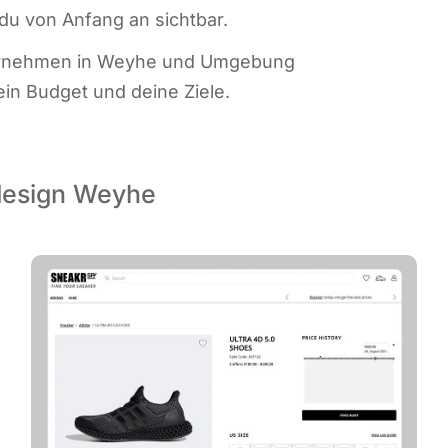
t du von Anfang an sichtbar.
Unter­neh­men in Wey­he und Umge­bung
dein Bud­get und dei­ne Ziele.
design Weyhe