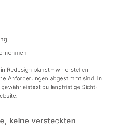
rung
nternehmen
n Rede­sign planst – wir erstel­len
i­ne Anfor­de­run­gen abge­stimmt sind. In
 gewähr­leis­test du lang­fris­ti­ge Sicht­
ebsite.
e, keine versteckten