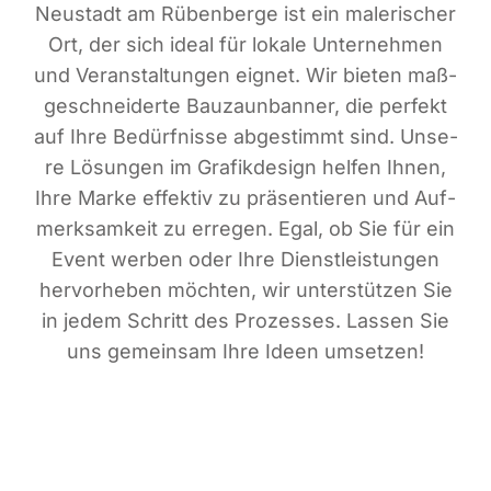
Neu­stadt am Rüben­ber­ge ist ein male­ri­scher
Ort, der sich ide­al für loka­le Unter­neh­men
und Ver­an­stal­tun­gen eig­net. Wir bie­ten maß­
ge­schnei­der­te Bau­zaun­ban­ner, die per­fekt
auf Ihre Bedürf­nis­se abge­stimmt sind. Unse­
re Lösun­gen im Gra­fik­de­sign hel­fen Ihnen,
Ihre Mar­ke effek­tiv zu prä­sen­tie­ren und Auf­
merk­sam­keit zu erre­gen. Egal, ob Sie für ein
Event wer­ben oder Ihre Dienst­leis­tun­gen
her­vor­he­ben möch­ten, wir unter­stüt­zen Sie
in jedem Schritt des Pro­zes­ses. Las­sen Sie
uns gemein­sam Ihre Ideen umsetzen!