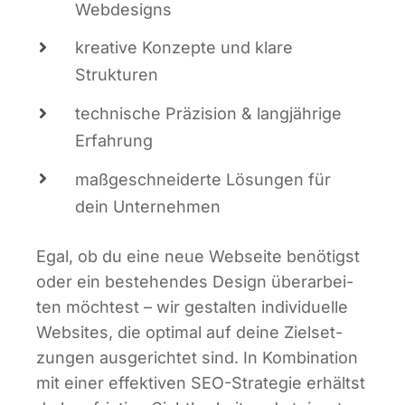
Webdesigns
krea­ti­ve Kon­zep­te und kla­re
Strukturen
tech­ni­sche Prä­zi­si­on & lang­jäh­ri­ge
Erfahrung
maß­ge­schnei­der­te Lösun­gen für
dein Unternehmen
Egal, ob du eine neue Web­sei­te benö­tigst
oder ein bestehen­des Design über­ar­bei­
ten möch­test – wir gestal­ten indi­vi­du­el­le
Web­sites, die opti­mal auf dei­ne Ziel­set­
zun­gen aus­ge­rich­tet sind. In Kom­bi­na­ti­on
mit einer effek­ti­ven SEO-Stra­te­gie erhältst