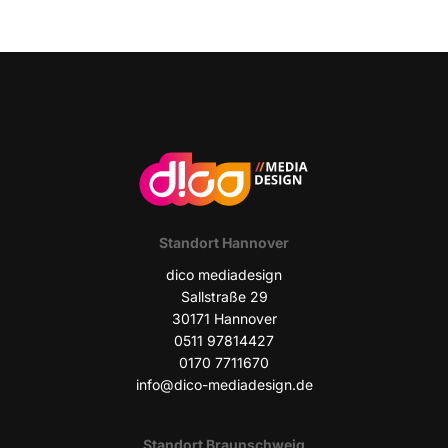
Stand­ort Hannover
dico media­de­sign
Sall­stra­ße 29
30171 Han­no­ver
0511 97814427
0170 7711670
info@dico-mediadesign.de
Stand­ort Braunschweig