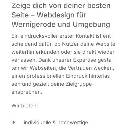
Zeige dich von deiner besten
Seite – Webdesign für
Wernigerode und Umgebung
Ein ein­drucks­vol­ler ers­ter Kon­takt ist ent­
schei­dend dafür, ob Nut­zer dei­ne Web­site
wei­ter­hin erkun­den oder sie direkt wie­der
ver­las­sen. Dank unse­rer Exper­ti­se gestal­
ten wir Web­sei­ten, die Ver­trau­en wecken,
einen pro­fes­sio­nel­len Ein­druck hin­ter­las­
sen und gezielt dei­ne Ziel­grup­pe
ansprechen.
Wir bie­ten:
indi­vi­du­el­le & hoch­wer­ti­ge