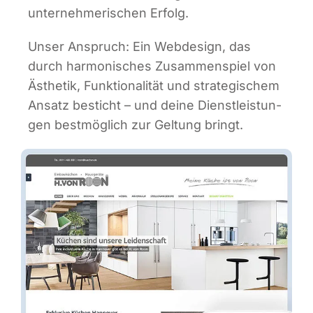
unter­neh­me­ri­schen Erfolg.
Unser Anspruch: Ein Web­de­sign, das
durch har­mo­ni­sches Zusam­men­spiel von
Ästhe­tik, Funk­tio­na­li­tät und stra­te­gi­schem
Ansatz besticht – und dei­ne Dienst­leis­tun­
gen best­mög­lich zur Gel­tung bringt.