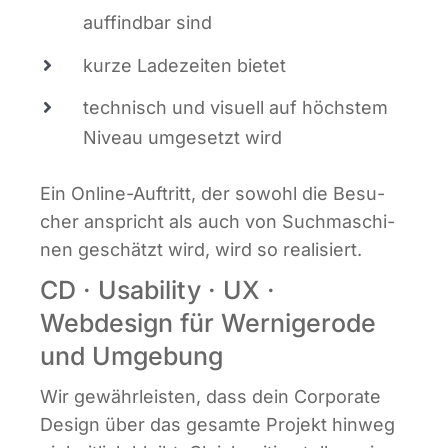
auf­find­bar sind
kur­ze Lade­zei­ten bietet
tech­nisch und visu­ell auf höchs­tem
Niveau umge­setzt wird
Ein Online-Auf­tritt, der sowohl die Besu­
cher anspricht als auch von Such­ma­schi­
nen geschätzt wird, wird so realisiert.
CD · Usability · UX ·
Webdesign für Wernigerode
und Umgebung
Wir gewähr­leis­ten, dass dein Cor­po­ra­te
Design über das gesam­te Pro­jekt hin­weg