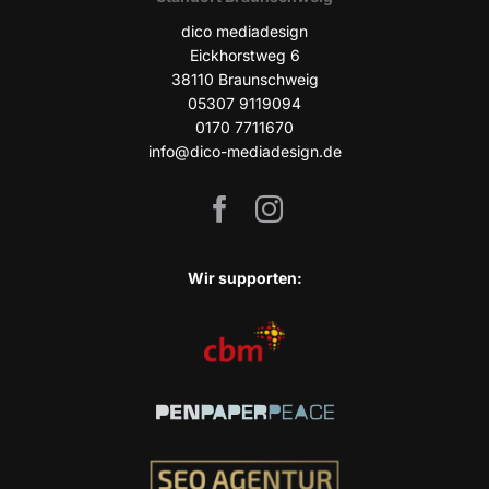
dico media­de­sign
Eick­horst­weg 6
38110 Braun­schweig
05307 9119094
0170 7711670
info@dico-mediadesign.de
Wir sup­port­en: