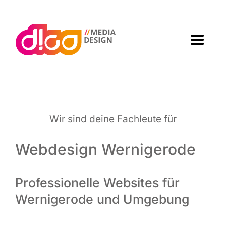
Zum
Inhalt
springen
Toggle
Navigat
Home
Agen­tur
Wir sind dei­ne Fach­leu­te für
Arbei­ten
Webdesign Wernigerode
Leis­tun­gen
Professionelle Websites für
Wernigerode und Umgebung
Kon­takt