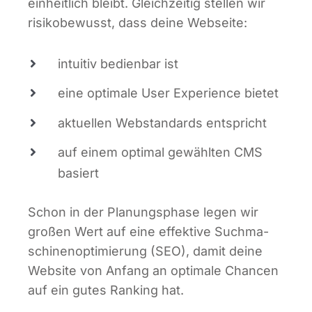
ein­heit­lich bleibt. Gleich­zei­tig stel­len wir
risi­ko­be­wusst, dass dei­ne Webseite:
intui­tiv bedien­bar ist
eine opti­ma­le User Expe­ri­ence bietet
aktu­el­len Web­stan­dards entspricht
auf einem opti­mal gewähl­ten CMS
basiert
Schon in der Pla­nungs­pha­se legen wir
gro­ßen Wert auf eine effek­ti­ve Such­ma­
schi­nen­op­ti­mie­rung (SEO), damit dei­ne
Web­site von Anfang an opti­ma­le Chan­cen
auf ein gutes Ran­king hat.