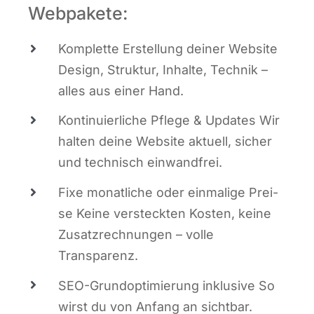
Webpakete:
Kom­plet­te Erstel­lung dei­ner Web­site
Design, Struk­tur, Inhal­te, Tech­nik –
alles aus einer Hand.
Kon­ti­nu­ier­li­che Pfle­ge & Updates Wir
hal­ten dei­ne Web­site aktu­ell, sicher
und tech­nisch einwandfrei.
Fixe monat­li­che oder ein­ma­li­ge Prei­
se Kei­ne ver­steck­ten Kos­ten, kei­ne
Zusatz­rech­nun­gen – vol­le
Transparenz.
SEO-Grund­op­ti­mie­rung inklu­si­ve So
wirst du von Anfang an sichtbar.