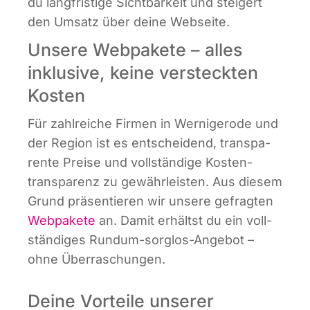
du lang­fris­ti­ge Sicht­bar­keit und stei­gert
den Umsatz über dei­ne Webseite.
Unsere Webpakete – alles
inklusive, keine versteckten
Kosten
Für zahl­rei­che Fir­men in Wer­ni­ge­ro­de und
der Regi­on ist es ent­schei­dend, trans­pa­
ren­te Prei­se und voll­stän­di­ge Kos­ten­
trans­pa­renz zu gewähr­leis­ten. Aus die­sem
Grund prä­sen­tie­ren wir unse­re gefrag­ten
Web­pa­ke­te
an. Damit erhältst du ein voll­
stän­di­ges Rund­um-sorg­los-Ange­bot –
ohne Überraschungen.
Deine Vorteile unserer