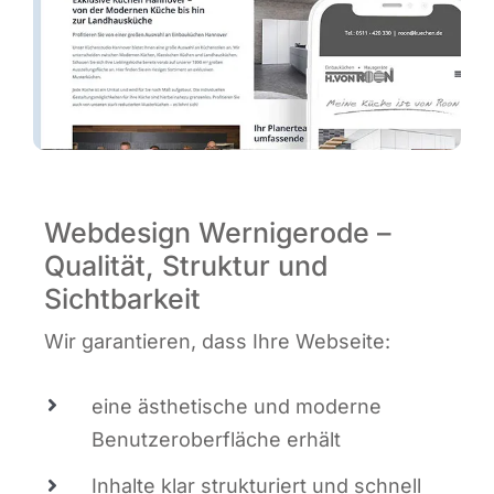
Webdesign Wernigerode –
Qualität, Struktur und
Sichtbarkeit
Wir garan­tie­ren, dass Ihre Webseite:
eine ästhe­ti­sche und moder­ne
Benut­zer­ober­flä­che erhält
Inhal­te klar struk­tu­riert und schnell