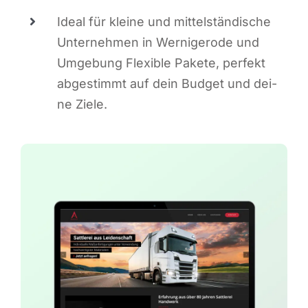
Ide­al für klei­ne und mit­tel­stän­di­sche
Unter­neh­men in Wer­ni­ge­ro­de und
Umge­bung Fle­xi­ble Pake­te, per­fekt
abge­stimmt auf dein Bud­get und dei­
ne Ziele.