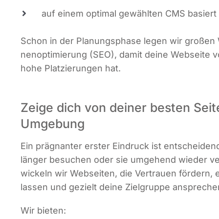
auf einem opti­mal gewähl­ten CMS basiert
Schon in der Pla­nungs­pha­se legen wir gro­ßen W
nen­op­ti­mie­rung (SEO), damit dei­ne Web­sei­te
hohe Plat­zie­run­gen hat.
Zeige dich von deiner besten Seit
Umgebung
Ein prä­gnan­ter ers­ter Ein­druck ist ent­schei­de
län­ger besu­chen oder sie umge­hend wie­der ver­
wi­ckeln wir Web­sei­ten, die Ver­trau­en för­dern, e
las­sen und gezielt dei­ne Ziel­grup­pe anspreche
Wir bie­ten: