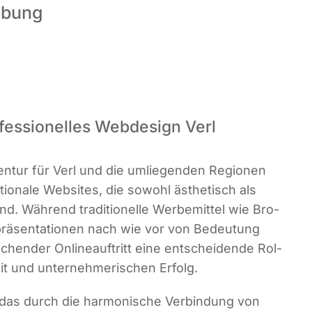
ebung
fessionelles Webdesign Verl
gen­tur für Verl und die umlie­gen­den Regio­nen
tio­na­le Web­sites, die sowohl ästhe­tisch als
d. Wäh­rend tra­di­tio­nel­le Wer­be­mit­tel wie Bro­
­prä­sen­ta­tio­nen nach wie vor von Bedeu­tung
­chen­der Online­auf­tritt eine ent­schei­den­de Rol­
keit und unter­neh­me­ri­schen Erfolg.
as durch die har­mo­ni­sche Ver­bin­dung von