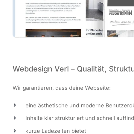
Webdesign Verl – Qualität, Struktu
Wir garan­tie­ren, dass dei­ne Webseite:
eine ästhe­ti­sche und moder­ne Benut­zer­ob
Inhal­te klar struk­tu­riert und schnell auf­fin
kur­ze Lade­zei­ten bietet