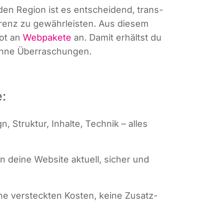
­den Regi­on ist es ent­schei­dend, trans­
pa­renz zu gewähr­leis­ten. Aus die­sem
bot an
Web­pa­ke­te
an. Damit erhältst du
– ohne Überraschungen.
e:
, Struk­tur, Inhal­te, Tech­nik – alles
ten dei­ne Web­site aktu­ell, sicher und
i­ne ver­steck­ten Kos­ten, kei­ne Zusatz­