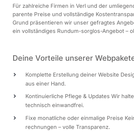
Für zahl­rei­che Fir­men in Verl und der umlie­gen
pa­ren­te Prei­se und voll­stän­di­ge Kos­ten­trans­
Grund prä­sen­tie­ren wir unser gefrag­tes Ange­
ein voll­stän­di­ges Rund­um-sorg­los-Ange­bot 
Deine Vorteile unserer Webpaket
Kom­plet­te Erstel­lung dei­ner Web­site Design
aus einer Hand.
Kon­ti­nu­ier­li­che Pfle­ge & Updates Wir hal­
tech­nisch einwandfrei.
Fixe monat­li­che oder ein­ma­li­ge Prei­se Ke
rech­nun­gen – vol­le Transparenz.