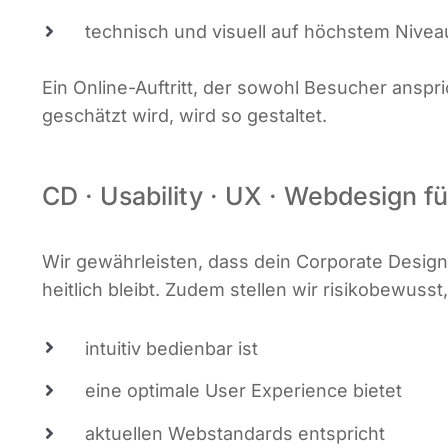
tech­nisch und visu­ell auf höchs­tem Nive
Ein Online-Auf­tritt, der sowohl Besu­cher anspr
geschätzt wird, wird so gestaltet.
CD · Usability · UX · Webdesign 
Wir gewähr­leis­ten, dass dein Cor­po­ra­te Desi
heit­lich bleibt. Zudem stel­len wir risi­ko­be­wuss
intui­tiv bedien­bar ist
eine opti­ma­le User Expe­ri­ence bietet
aktu­el­len Web­stan­dards entspricht