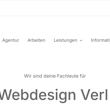
Agen­tur
Arbei­ten
Leis­tun­gen
Infor­ma­t
Wir sind dei­ne Fach­leu­te für
Webdesign Ver