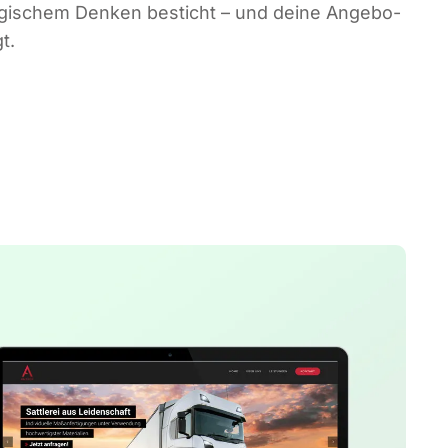
a­te­gi­schem Den­ken besticht – und dei­ne Ange­bo­
t.