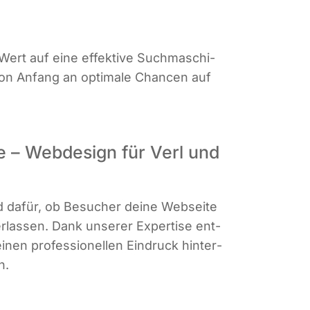
ert auf eine effek­ti­ve Such­ma­schi­
 von Anfang an opti­ma­le Chan­cen auf
e – Webdesign für Verl und
nd dafür, ob Besu­cher dei­ne Web­sei­te
las­sen. Dank unse­rer Exper­ti­se ent­
inen pro­fes­sio­nel­len Ein­druck hin­ter­
n.