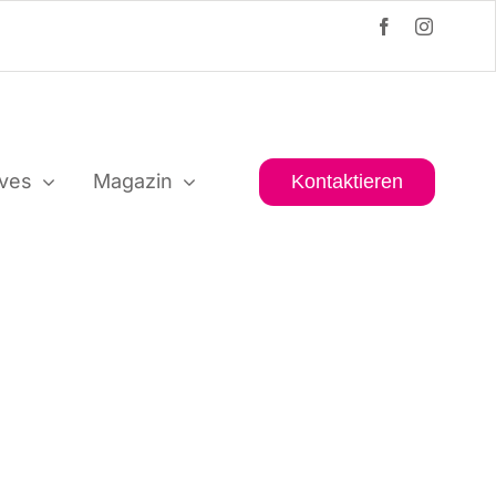
i­ves
Maga­zin
Kon­tak­tie­ren
l