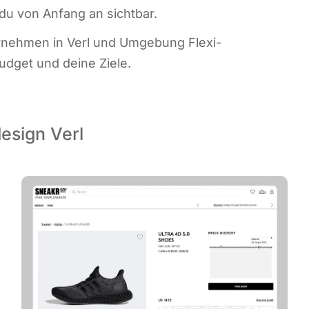
t du von Anfang an sichtbar.
ter­neh­men in Verl und Umge­bung Fle­xi­
ud­get und dei­ne Ziele.
esign Verl