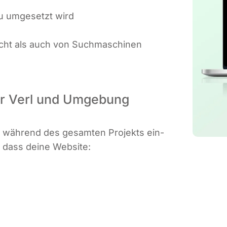
au umge­setzt wird
icht als auch von Such­ma­schi­nen
für Verl und Umgebung
gn wäh­rend des gesam­ten Pro­jekts ein­
t, dass dei­ne Website: