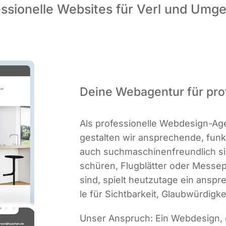
essionelle Websites für Verl und Umg
Deine Webagentur für pro
Als pro­fes­sio­nel­le Web­de­sign-A
gestal­ten wir anspre­chen­de, funk­
auch such­ma­schi­nen­freund­lich sin
schü­ren, Flug­blät­ter oder Mes­se
sind, spielt heut­zu­ta­ge ein anspre
le für Sicht­bar­keit, Glaub­wür­dig­
Unser Anspruch: Ein Web­de­sign, d