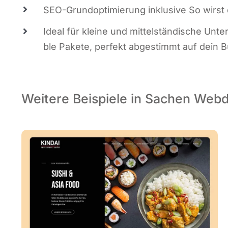
SEO-Grund­op­ti­mie­rung inklu­si­ve So wirs
Ide­al für klei­ne und mit­tel­stän­di­sche Un
ble Pake­te, per­fekt abge­stimmt auf dein B
Weitere Beispiele in Sachen Webd