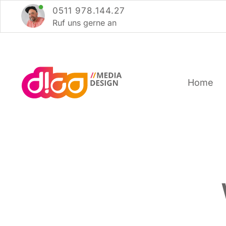
Zum
0511 978.144.27
Inhalt
Ruf uns ger­ne an
springen
Home