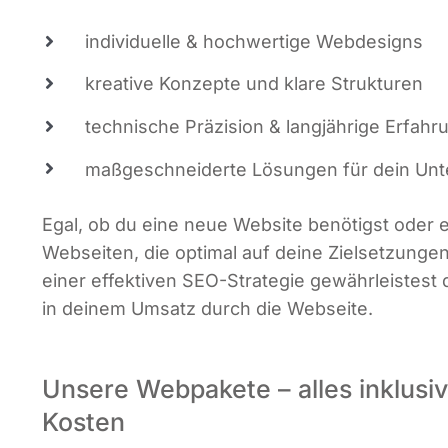
indi­vi­du­el­le & hoch­wer­ti­ge Webdesigns
krea­ti­ve Kon­zep­te und kla­re Strukturen
tech­ni­sche Prä­zi­si­on & lang­jäh­ri­ge Erfah
maß­ge­schnei­der­te Lösun­gen für dein U
Egal, ob du eine neue Web­site benö­tigst oder ei
Web­sei­ten, die opti­mal auf dei­ne Ziel­set­zun­gen 
einer effek­ti­ven SEO-Stra­te­gie gewähr­leis­test d
in dei­nem Umsatz durch die Webseite.
Unsere Webpakete – alles inklusiv
Kosten