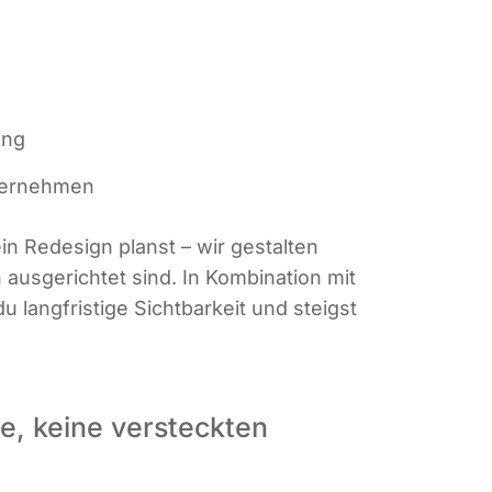
rung
nternehmen
n Rede­sign planst – wir gestal­ten
aus­ge­rich­tet sind. In Kom­bi­na­ti­on mit
u lang­fris­ti­ge Sicht­bar­keit und steigst
e, keine versteckten