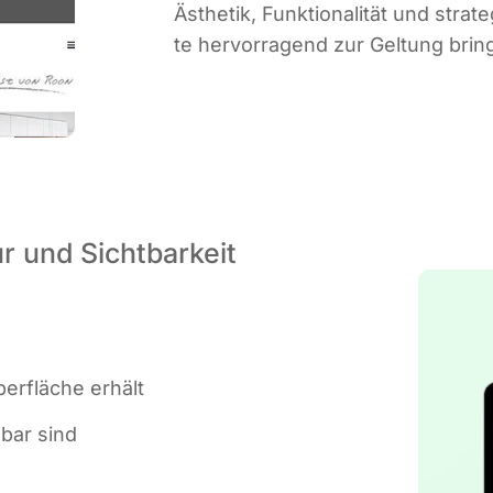
Ästhe­tik, Funk­tio­na­li­tät und str
te her­vor­ra­gend zur Gel­tung bring
r und Sichtbarkeit
er­flä­che erhält
d­bar sind