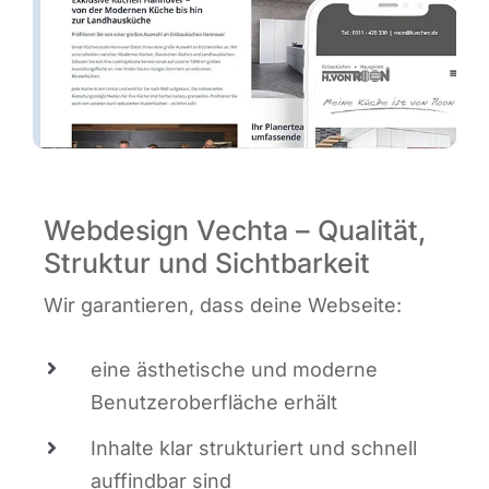
Webdesign Vechta – Qualität,
Struktur und Sichtbarkeit
Wir garan­tie­ren, dass dei­ne Webseite:
eine ästhe­ti­sche und moder­ne
Benut­zer­ober­flä­che erhält
Inhal­te klar struk­tu­riert und schnell
auf­find­bar sind