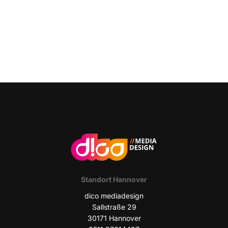
Stand­ort Hannover
dico media­de­sign
Sall­stra­ße 29
30171 Han­no­ver