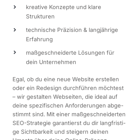
krea­ti­ve Kon­zep­te und kla­re
Strukturen
tech­ni­sche Prä­zi­si­on & lang­jäh­ri­ge
Erfahrung
maß­ge­schnei­der­te Lösun­gen für
dein Unternehmen
Egal, ob du eine neue Web­site erstel­len
oder ein Rede­sign durch­füh­ren möch­test
– wir gestal­ten Web­sei­ten, die ide­al auf
dei­ne spe­zi­fi­schen Anfor­de­run­gen abge­
stimmt sind. Mit einer maß­ge­schnei­der­ten
SEO-Stra­te­gie garan­tierst du dir lang­fris­ti­
ge Sicht­bar­keit und stei­gern dei­nen