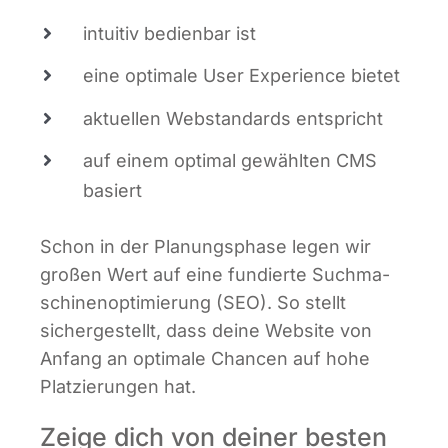
intui­tiv bedien­bar ist
eine opti­ma­le User Expe­ri­ence bietet
aktu­el­len Web­stan­dards entspricht
auf einem opti­mal gewähl­ten CMS
basiert
Schon in der Pla­nungs­pha­se legen wir
gro­ßen Wert auf eine fun­dier­te Such­ma­
schi­nen­op­ti­mie­rung (SEO). So stellt
sicher­ge­stellt, dass dei­ne Web­site von
Anfang an opti­ma­le Chan­cen auf hohe
Plat­zie­run­gen hat.
Zeige dich von deiner besten