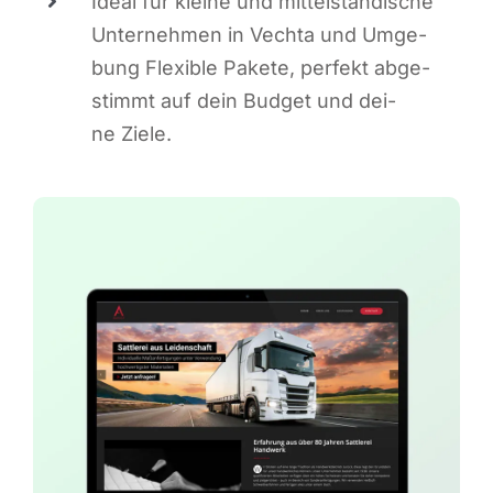
Ide­al für klei­ne und mit­tel­stän­di­sche
Unter­neh­men in Vech­ta und Umge­
bung Fle­xi­ble Pake­te, per­fekt abge­
stimmt auf dein Bud­get und dei­
ne Ziele.