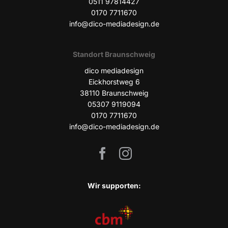
0511 97814427
0170 7711670
info@dico-mediadesign.de
Stand­ort Braunschweig
dico media­de­sign
Eick­horst­weg 6
38110 Braun­schweig
05307 9119094
0170 7711670
info@dico-mediadesign.de
Wir sup­port­en: