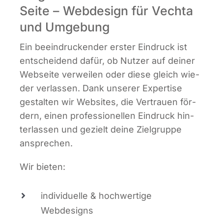
Seite – Webdesign für Vechta
und Umgebung
Ein beein­dru­cken­der ers­ter Ein­druck ist
ent­schei­dend dafür, ob Nut­zer auf dei­ner
Web­sei­te ver­wei­len oder die­se gleich wie­
der ver­las­sen. Dank unse­rer Exper­ti­se
gestal­ten wir Web­sites, die Ver­trau­en för­
dern, einen pro­fes­sio­nel­len Ein­druck hin­
ter­las­sen und gezielt dei­ne Ziel­grup­pe
ansprechen.
Wir bie­ten:
indi­vi­du­el­le & hoch­wer­ti­ge
Webdesigns