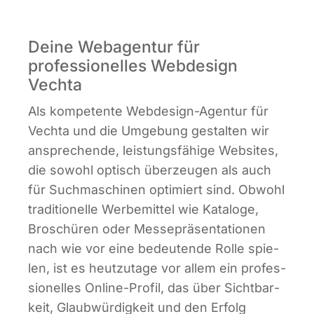
Infor­ma­ti­ves
Deine Webagentur für
professionelles Webdesign
Maga­zin
Vechta
Als kom­pe­ten­te Web­de­sign-Agen­tur für
Vech­ta und die Umge­bung gestal­ten wir
anspre­chen­de, leis­tungs­fä­hi­ge Web­sites,
die sowohl optisch über­zeu­gen als auch
für Such­ma­schi­nen opti­miert sind. Obwohl
tra­di­tio­nel­le Wer­be­mit­tel wie Kata­lo­ge,
Bro­schü­ren oder Mes­se­prä­sen­ta­tio­nen
nach wie vor eine bedeu­ten­de Rol­le spie­
len, ist es heut­zu­ta­ge vor allem ein pro­fes­
sio­nel­les Online-Pro­fil, das über Sicht­bar­
keit, Glaub­wür­dig­keit und den Erfolg