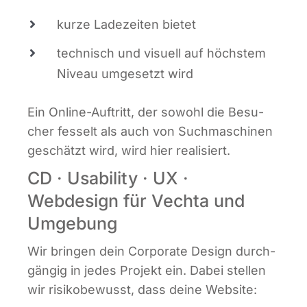
kur­ze Lade­zei­ten bietet
tech­nisch und visu­ell auf höchs­tem
Niveau umge­setzt wird
Ein Online-Auf­tritt, der sowohl die Besu­
cher fes­selt als auch von Such­ma­schi­nen
geschätzt wird, wird hier realisiert.
CD · Usability · UX ·
Webdesign für Vechta und
Umgebung
Wir brin­gen dein Cor­po­ra­te Design durch­
gän­gig in jedes Pro­jekt ein. Dabei stel­len
wir risi­ko­be­wusst, dass dei­ne Website: