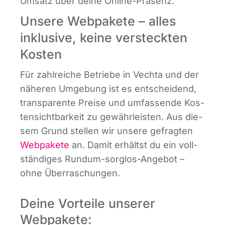
Umsatz über dei­ne Online-Präsenz.
Unsere Webpakete – alles
inklusive, keine versteckten
Kosten
Für zahl­rei­che Betrie­be in Vech­ta und der
nähe­ren Umge­bung ist es ent­schei­dend,
trans­pa­ren­te Prei­se und umfas­sen­de Kos­
ten­sicht­bar­keit zu gewähr­leis­ten. Aus die­
sem Grund stel­len wir unse­re gefrag­ten
Web­pa­ke­te
an. Damit erhältst du ein voll­
stän­di­ges Rund­um-sorg­los-Ange­bot –
ohne Überraschungen.
Deine Vorteile unserer
Webpakete: