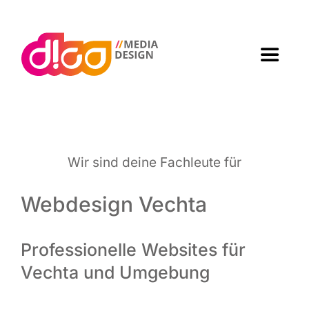
Zum
Inhalt
springen
Toggle
Navigat
Home
Agen­tur
Wir sind dei­ne Fach­leu­te für
Arbei­ten
Webdesign Vechta
Leis­tun­gen
Professionelle Websites für
Vechta und Umgebung
Kon­takt