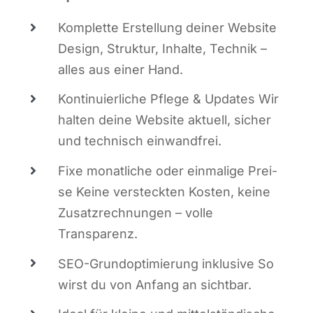
Kom­plet­te Erstel­lung dei­ner Web­site
Design, Struk­tur, Inhal­te, Tech­nik –
alles aus einer Hand.
Kon­ti­nu­ier­li­che Pfle­ge & Updates Wir
hal­ten dei­ne Web­site aktu­ell, sicher
und tech­nisch einwandfrei.
Fixe monat­li­che oder ein­ma­li­ge Prei­
se Kei­ne ver­steck­ten Kos­ten, kei­ne
Zusatz­rech­nun­gen – vol­le
Transparenz.
SEO-Grund­op­ti­mie­rung inklu­si­ve So
wirst du von Anfang an sichtbar.