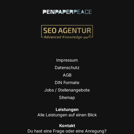
Impres­sum
Daten­schutz
AGB
DIN For­ma­te
Jobs / Stellenangebote
Site­map
Leis­tun­gen
Alle Leis­tun­gen auf einen Blick
Kon­takt
Du hast eine Fra­ge oder eine Anregung?