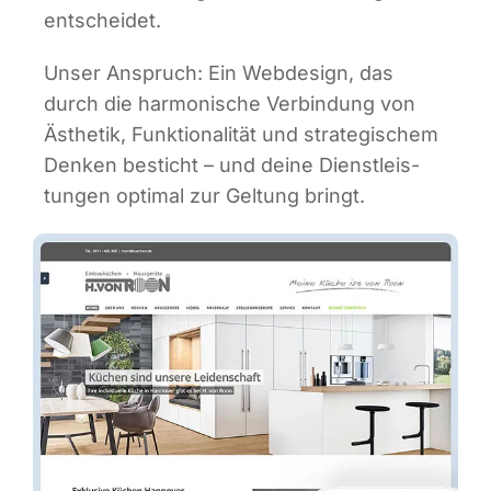
entscheidet.
Unser Anspruch: Ein Web­de­sign, das
durch die har­mo­ni­sche Ver­bin­dung von
Ästhe­tik, Funk­tio­na­li­tät und stra­te­gi­schem
Den­ken besticht – und dei­ne Dienst­leis­
tun­gen opti­mal zur Gel­tung bringt.