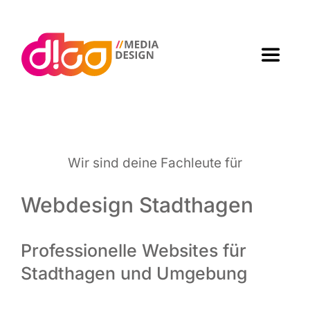
Zum
Inhalt
springen
Toggle
Navigat
Home
Agen­tur
Wir sind dei­ne Fach­leu­te für
Arbei­ten
Webdesign Stadthagen
Leis­tun­gen
Professionelle Websites für
Stadthagen und Umgebung
Kon­takt