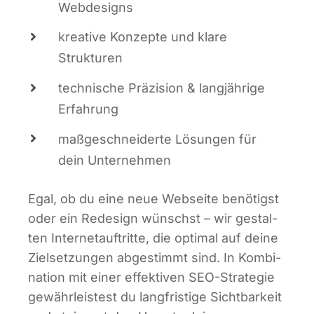
Webdesigns
krea­ti­ve Kon­zep­te und kla­re
Strukturen
tech­ni­sche Prä­zi­si­on & lang­jäh­ri­ge
Erfahrung
maß­ge­schnei­der­te Lösun­gen für
dein Unternehmen
Egal, ob du eine neue Web­sei­te benö­tigst
oder ein Rede­sign wünschst – wir gestal­
ten Inter­net­auf­trit­te, die opti­mal auf dei­ne
Ziel­set­zun­gen abge­stimmt sind. In Kom­bi­
na­ti­on mit einer effek­ti­ven SEO-Stra­te­gie
gewähr­leis­test du lang­fris­ti­ge Sicht­bar­keit