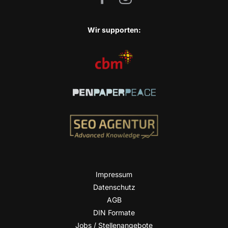
Wir sup­port­en:
Impres­sum
Daten­schutz
AGB
DIN For­ma­te
Jobs / Stellenangebote