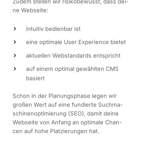
Zudem stel­len wir risi­ko­be­wusst, dass dei­
ne Webseite:
intui­tiv bedien­bar ist
eine opti­ma­le User Expe­ri­ence bietet
aktu­el­len Web­stan­dards entspricht
auf einem opti­mal gewähl­ten CMS
basiert
Schon in der Pla­nungs­pha­se legen wir
gro­ßen Wert auf eine fun­dier­te Such­ma­
schi­nen­op­ti­mie­rung (SEO), damit dei­ne
Web­sei­te von Anfang an opti­ma­le Chan­
cen auf hohe Plat­zie­run­gen hat.