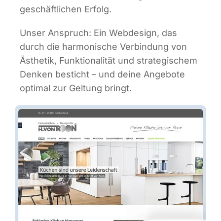
geschäft­li­chen Erfolg.
Unser Anspruch: Ein Web­de­sign, das
durch die har­mo­ni­sche Ver­bin­dung von
Ästhe­tik, Funk­tio­na­li­tät und stra­te­gi­schem
Den­ken besticht – und dei­ne Ange­bo­te
opti­mal zur Gel­tung bringt.