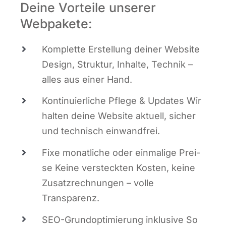
Deine Vorteile unserer
Webpakete:
Kom­plet­te Erstel­lung dei­ner Web­site
Design, Struk­tur, Inhal­te, Tech­nik –
alles aus einer Hand.
Kon­ti­nu­ier­li­che Pfle­ge & Updates Wir
hal­ten dei­ne Web­site aktu­ell, sicher
und tech­nisch einwandfrei.
Fixe monat­li­che oder ein­ma­li­ge Prei­
se Kei­ne ver­steck­ten Kos­ten, kei­ne
Zusatz­rech­nun­gen – vol­le
Transparenz.
SEO-Grund­op­ti­mie­rung inklu­si­ve So