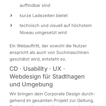
auf­find­bar sind
kur­ze Lade­zei­ten bietet
tech­nisch und visu­ell auf höchs­tem
Niveau umge­setzt wird
Ein Web­auf­tritt, der sowohl die Nut­zer
anspricht als auch von Such­ma­schi­nen
geschätzt wird, ent­steht so.
CD · Usability · UX ·
Webdesign für Stadthagen
und Umgebung
Wir brin­gen dein Cor­po­ra­te Design durch­
ge­hend im gesam­ten Pro­jekt zur Gel­tung.