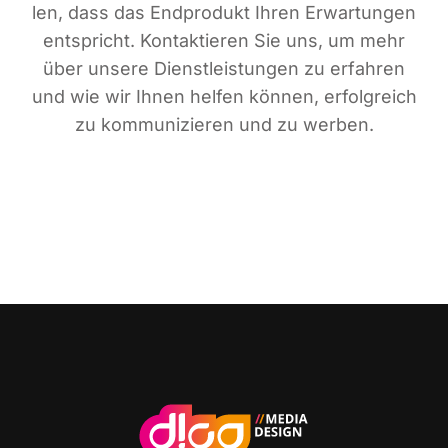
len, dass das End­pro­dukt Ihren Erwar­tun­gen
ent­spricht. Kon­tak­tie­ren Sie uns, um mehr
über unse­re Dienst­leis­tun­gen zu erfah­ren
und wie wir Ihnen hel­fen kön­nen, erfolg­reich
zu kom­mu­ni­zie­ren und zu werben.