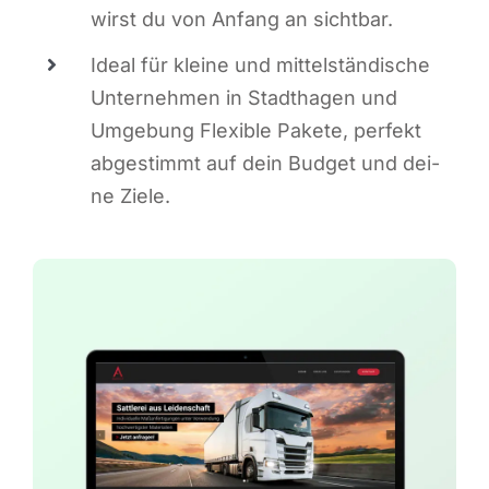
wirst du von Anfang an sichtbar.
Ide­al für klei­ne und mit­tel­stän­di­sche
Unter­neh­men in Stadt­ha­gen und
Umge­bung Fle­xi­ble Pake­te, per­fekt
abge­stimmt auf dein Bud­get und dei­
ne Ziele.