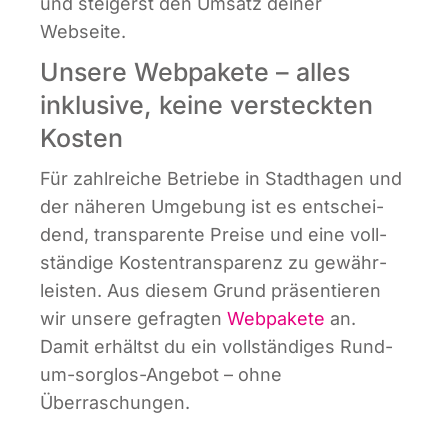
und stei­gerst den Umsatz dei­ner
Webseite.
Unsere Webpakete – alles
inklusive, keine versteckten
Kosten
Für zahl­rei­che Betrie­be in Stadt­ha­gen und
der nähe­ren Umge­bung ist es ent­schei­
dend, trans­pa­ren­te Prei­se und eine voll­
stän­di­ge Kos­ten­trans­pa­renz zu gewähr­
leis­ten. Aus die­sem Grund prä­sen­tie­ren
wir unse­re gefrag­ten
Web­pa­ke­te
an.
Damit erhältst du ein voll­stän­di­ges Rund­
um-sorg­los-Ange­bot – ohne
Überraschungen.