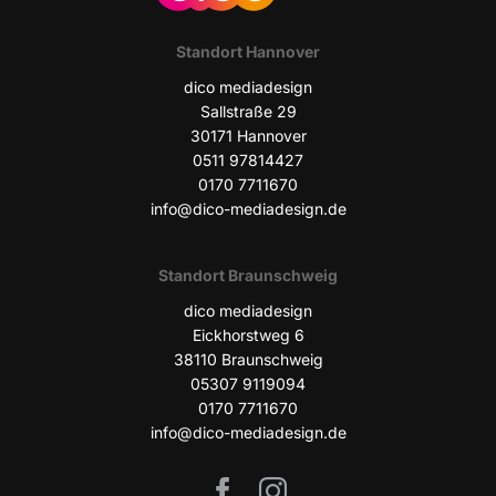
Stand­ort Hannover
dico media­de­sign
Sall­stra­ße 29
30171 Han­no­ver
0511 97814427
0170 7711670
info@dico-mediadesign.de
Stand­ort Braunschweig
dico media­de­sign
Eick­horst­weg 6
38110 Braun­schweig
05307 9119094
0170 7711670
info@dico-mediadesign.de