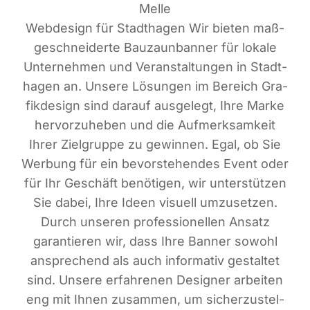
Melle
Web­de­sign für Stadt­ha­gen Wir bie­ten maß­
ge­schnei­der­te Bau­zaun­ban­ner für loka­le
Unter­neh­men und Ver­an­stal­tun­gen in Stadt­
ha­gen an. Unse­re Lösun­gen im Bereich Gra­
fik­de­sign sind dar­auf aus­ge­legt, Ihre Mar­ke
her­vor­zu­he­ben und die Auf­merk­sam­keit
Ihrer Ziel­grup­pe zu gewin­nen. Egal, ob Sie
Wer­bung für ein bevor­ste­hen­des Event oder
für Ihr Geschäft benö­ti­gen, wir unter­stüt­zen
Sie dabei, Ihre Ideen visu­ell umzu­set­zen.
Durch unse­ren pro­fes­sio­nel­len Ansatz
garan­tie­ren wir, dass Ihre Ban­ner sowohl
anspre­chend als auch infor­ma­tiv gestal­tet
sind. Unse­re erfah­re­nen Desi­gner arbei­ten
eng mit Ihnen zusam­men, um sicher­zu­stel­