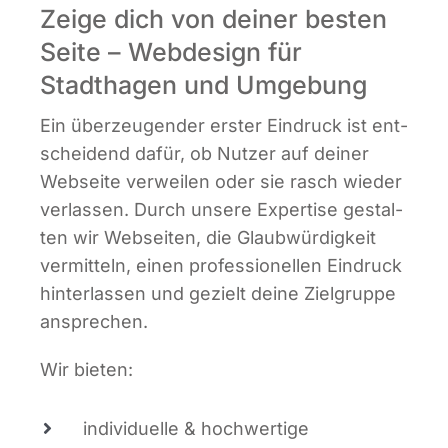
Zeige dich von deiner besten
Seite – Webdesign für
Stadthagen und Umgebung
Ein über­zeu­gen­der ers­ter Ein­druck ist ent­
schei­dend dafür, ob Nut­zer auf dei­ner
Web­sei­te ver­wei­len oder sie rasch wie­der
ver­las­sen. Durch unse­re Exper­ti­se gestal­
ten wir Web­sei­ten, die Glaub­wür­dig­keit
ver­mit­teln, einen pro­fes­sio­nel­len Ein­druck
hin­ter­las­sen und gezielt dei­ne Ziel­grup­pe
ansprechen.
Wir bie­ten:
indi­vi­du­el­le & hoch­wer­ti­ge