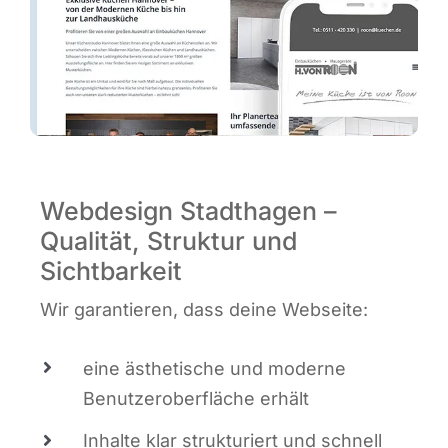
Webdesign Stadthagen –
Qualität, Struktur und
Sichtbarkeit
Wir garan­tie­ren, dass dei­ne Webseite:
eine ästhe­ti­sche und moder­ne
Benut­zer­ober­flä­che erhält
Inhal­te klar struk­tu­riert und schnell