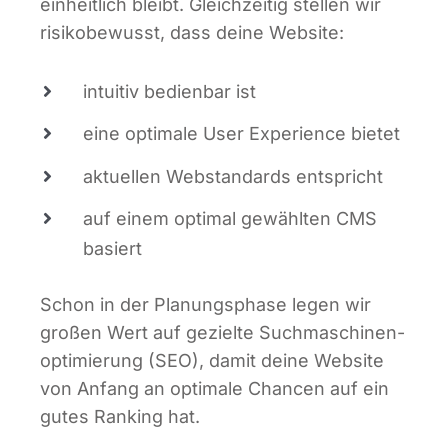
ein­heit­lich bleibt. Gleich­zei­tig stel­len wir
risi­ko­be­wusst, dass dei­ne Website:
intui­tiv bedien­bar ist
eine opti­ma­le User Expe­ri­ence bietet
aktu­el­len Web­stan­dards entspricht
auf einem opti­mal gewähl­ten CMS
basiert
Schon in der Pla­nungs­pha­se legen wir
gro­ßen Wert auf geziel­te Such­ma­schi­nen­
op­ti­mie­rung (SEO), damit dei­ne Web­site
von Anfang an opti­ma­le Chan­cen auf ein
gutes Ran­king hat.