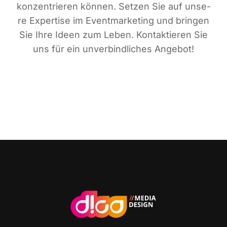
kon­zen­trie­ren kön­nen. Set­zen Sie auf unse­
re Exper­ti­se im Event­mar­ke­ting und brin­gen
Sie Ihre Ideen zum Leben. Kon­tak­tie­ren Sie
uns für ein unver­bind­li­ches Angebot!