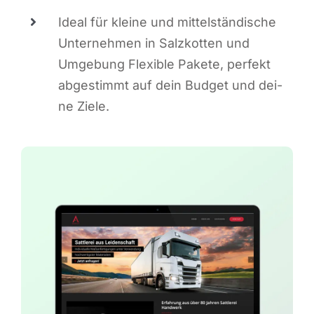
Ide­al für klei­ne und mit­tel­stän­di­sche
Unter­neh­men in Salz­kot­ten und
Umge­bung Fle­xi­ble Pake­te, per­fekt
abge­stimmt auf dein Bud­get und dei­
ne Ziele.