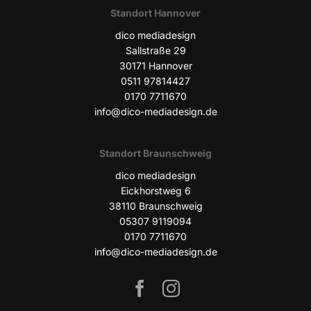
Stand­ort Hannover
dico media­de­sign
Sall­stra­ße 29
30171 Han­no­ver
0511 97814427
0170 7711670
info@dico-mediadesign.de
Stand­ort Braunschweig
dico media­de­sign
Eick­horst­weg 6
38110 Braun­schweig
05307 9119094
0170 7711670
info@dico-mediadesign.de