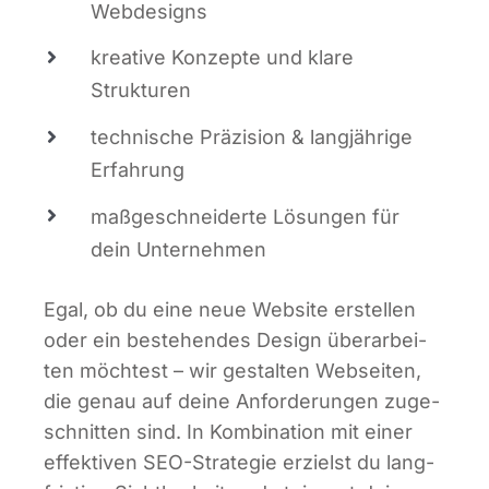
Webdesigns
krea­ti­ve Kon­zep­te und kla­re
Strukturen
tech­ni­sche Prä­zi­si­on & lang­jäh­ri­ge
Erfahrung
maß­ge­schnei­der­te Lösun­gen für
dein Unternehmen
Egal, ob du eine neue Web­site erstel­len
oder ein bestehen­des Design über­ar­bei­
ten möch­test – wir gestal­ten Web­sei­ten,
die genau auf dei­ne Anfor­de­run­gen zuge­
schnit­ten sind. In Kom­bi­na­ti­on mit einer
effek­ti­ven SEO-Stra­te­gie erzielst du lang­