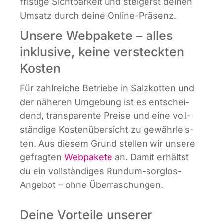
fris­ti­ge Sicht­bar­keit und stei­gerst dei­nen
Umsatz durch dei­ne Online-Präsenz.
Unsere Webpakete – alles
inklusive, keine versteckten
Kosten
Für zahl­rei­che Betrie­be in Salz­kot­ten und
der nähe­ren Umge­bung ist es ent­schei­
dend, trans­pa­ren­te Prei­se und eine voll­
stän­di­ge Kos­ten­über­sicht zu gewähr­leis­
ten. Aus die­sem Grund stel­len wir unse­re
gefrag­ten
Web­pa­ke­te
an. Damit erhältst
du ein voll­stän­di­ges Rund­um-sorg­los-
Ange­bot – ohne Überraschungen.
Deine Vorteile unserer