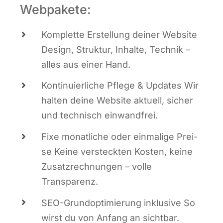
Webpakete:
Kom­plet­te Erstel­lung dei­ner Web­site
Design, Struk­tur, Inhal­te, Tech­nik –
alles aus einer Hand.
Kon­ti­nu­ier­li­che Pfle­ge & Updates Wir
hal­ten dei­ne Web­site aktu­ell, sicher
und tech­nisch einwandfrei.
Fixe monat­li­che oder ein­ma­li­ge Prei­
se Kei­ne ver­steck­ten Kos­ten, kei­ne
Zusatz­rech­nun­gen – vol­le
Transparenz.
SEO-Grund­op­ti­mie­rung inklu­si­ve So
wirst du von Anfang an sichtbar.