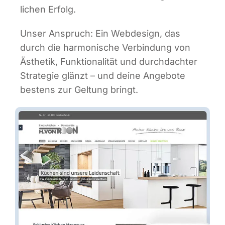
li­chen Erfolg.
Unser Anspruch: Ein Web­de­sign, das
durch die har­mo­ni­sche Ver­bin­dung von
Ästhe­tik, Funk­tio­na­li­tät und durch­dach­ter
Stra­te­gie glänzt – und dei­ne Ange­bo­te
bes­tens zur Gel­tung bringt.