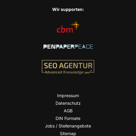
Wir sup­port­en:
Impres­sum
Daten­schutz
AGB
DIN For­ma­te
Jobs / Stellenangebote
Site­map