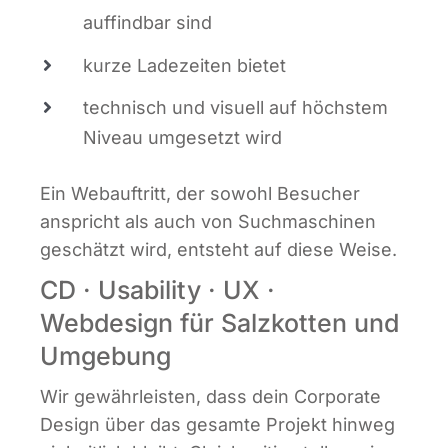
auf­find­bar sind
kur­ze Lade­zei­ten bietet
tech­nisch und visu­ell auf höchs­tem
Niveau umge­setzt wird
Ein Web­auf­tritt, der sowohl Besu­cher
anspricht als auch von Such­ma­schi­nen
geschätzt wird, ent­steht auf die­se Weise.
CD · Usability · UX ·
Webdesign für Salzkotten und
Umgebung
Wir gewähr­leis­ten, dass dein Cor­po­ra­te
Design über das gesam­te Pro­jekt hin­weg