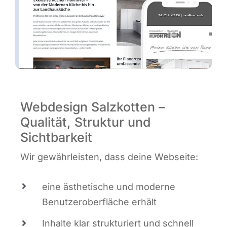
Webdesign Salzkotten –
Qualität, Struktur und
Sichtbarkeit
Wir gewähr­leis­ten, dass dei­ne Webseite:
eine ästhe­ti­sche und moder­ne
Benut­zer­ober­flä­che erhält
Inhal­te klar struk­tu­riert und schnell