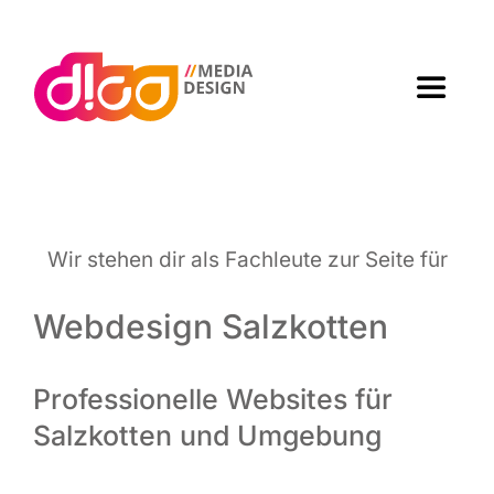
Zum
Inhalt
springen
Toggle
Navigat
Home
Agen­tur
Wir ste­hen dir als Fach­leu­te zur Sei­te für
Arbei­ten
Webdesign Salzkotten
Leis­tun­gen
Professionelle Websites für
Salzkotten und Umgebung
Kon­takt