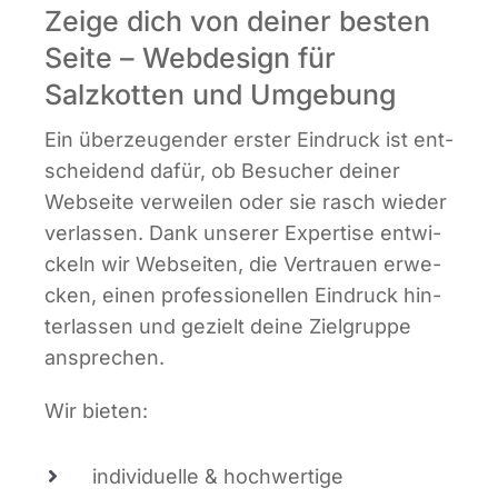
Zeige dich von deiner besten
Seite – Webdesign für
Salzkotten und Umgebung
Ein über­zeu­gen­der ers­ter Ein­druck ist ent­
schei­dend dafür, ob Besu­cher dei­ner
Web­sei­te ver­wei­len oder sie rasch wie­der
ver­las­sen. Dank unse­rer Exper­ti­se ent­wi­
ckeln wir Web­sei­ten, die Ver­trau­en erwe­
cken, einen pro­fes­sio­nel­len Ein­druck hin­
ter­las­sen und gezielt dei­ne Ziel­grup­pe
ansprechen.
Wir bie­ten:
indi­vi­du­el­le & hoch­wer­ti­ge