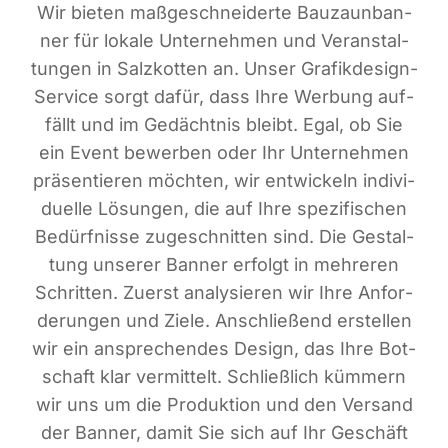
Wir bie­ten maß­ge­schnei­der­te Bau­zaun­ban­
ner für loka­le Unter­neh­men und Ver­an­stal­
tun­gen in Salz­kot­ten an. Unser Gra­fik­de­sign-
Ser­vice sorgt dafür, dass Ihre Wer­bung auf­
fällt und im Gedächt­nis bleibt. Egal, ob Sie
ein Event bewer­ben oder Ihr Unter­neh­men
prä­sen­tie­ren möch­ten, wir ent­wi­ckeln indi­vi­
du­el­le Lösun­gen, die auf Ihre spe­zi­fi­schen
Bedürf­nis­se zuge­schnit­ten sind. Die Gestal­
tung unse­rer Ban­ner erfolgt in meh­re­ren
Schrit­ten. Zuerst ana­ly­sie­ren wir Ihre Anfor­
de­run­gen und Zie­le. Anschlie­ßend erstel­len
wir ein anspre­chen­des Design, das Ihre Bot­
schaft klar ver­mit­telt. Schließ­lich küm­mern
wir uns um die Pro­duk­ti­on und den Ver­sand
der Ban­ner, damit Sie sich auf Ihr Geschäft