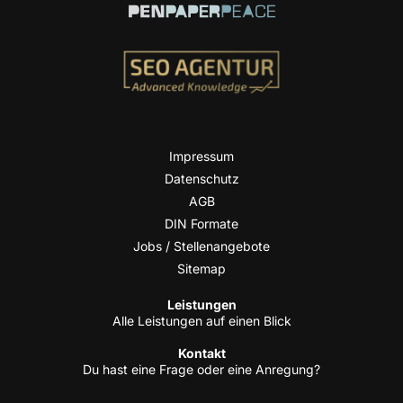
Impres­sum
Daten­schutz
AGB
DIN For­ma­te
Jobs / Stellenangebote
Site­map
Leis­tun­gen
Alle Leis­tun­gen auf einen Blick
Kon­takt
Du hast eine Fra­ge oder eine Anregung?