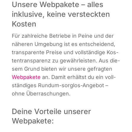
Unsere Webpakete – alles
inklusive, keine versteckten
Kosten
Für zahl­rei­che Betrie­be in Pei­ne und der
nähe­ren Umge­bung ist es ent­schei­dend,
trans­pa­ren­te Prei­se und voll­stän­di­ge Kos­
ten­trans­pa­renz zu gewähr­leis­ten. Aus die­
sem Grund bie­ten wir unse­re gefrag­ten
Web­pa­ke­te
an. Damit erhältst du ein voll­
stän­di­ges Rund­um-sorg­los-Ange­bot –
ohne Überraschungen.
Deine Vorteile unserer
Webpakete: