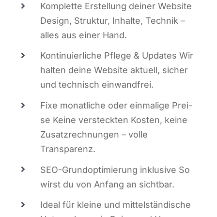
Kom­plet­te Erstel­lung dei­ner Web­site
Design, Struk­tur, Inhal­te, Tech­nik –
alles aus einer Hand.
Kon­ti­nu­ier­li­che Pfle­ge & Updates Wir
hal­ten dei­ne Web­site aktu­ell, sicher
und tech­nisch einwandfrei.
Fixe monat­li­che oder ein­ma­li­ge Prei­
se Kei­ne ver­steck­ten Kos­ten, kei­ne
Zusatz­rech­nun­gen – vol­le
Transparenz.
SEO-Grund­op­ti­mie­rung inklu­si­ve So
wirst du von Anfang an sichtbar.
Ide­al für klei­ne und mit­tel­stän­di­sche