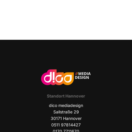
Stand­ort Hannover
dico media­de­sign
Sall­stra­ße 29
30171 Han­no­ver
0511 97814427
0170 7711670