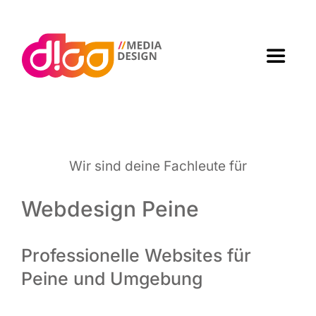
Zum
Inhalt
springen
Toggle
Navigat
Home
Agen­tur
Wir sind dei­ne Fach­leu­te für
Arbei­ten
Webdesign Peine
Leis­tun­gen
Professionelle Websites für
Peine und Umgebung
Kon­takt