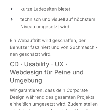
kur­ze Lade­zei­ten bietet
tech­nisch und visu­ell auf höchs­tem
Niveau umge­setzt wird
Ein Web­auf­tritt wird geschaf­fen, der
Benut­zer fas­zi­niert und von Such­ma­schi­
nen geschätzt wird.
CD · Usability · UX ·
Webdesign für Peine und
Umgebung
Wir garan­tie­ren, dass dein Cor­po­ra­te
Design wäh­rend des gesam­ten Pro­jekts
ein­heit­lich umge­setzt wird. Zudem stel­len