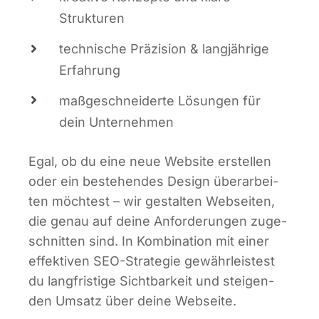
Strukturen
tech­ni­sche Prä­zi­si­on & lang­jäh­ri­ge
Erfahrung
maß­ge­schnei­der­te Lösun­gen für
dein Unternehmen
Egal, ob du eine neue Web­site erstel­len
oder ein bestehen­des Design über­ar­bei­
ten möch­test – wir gestal­ten Web­sei­ten,
die genau auf dei­ne Anfor­de­run­gen zuge­
schnit­ten sind. In Kom­bi­na­ti­on mit einer
effek­ti­ven SEO-Stra­te­gie gewähr­leis­test
du lang­fris­ti­ge Sicht­bar­keit und stei­gen­
den Umsatz über dei­ne Webseite.