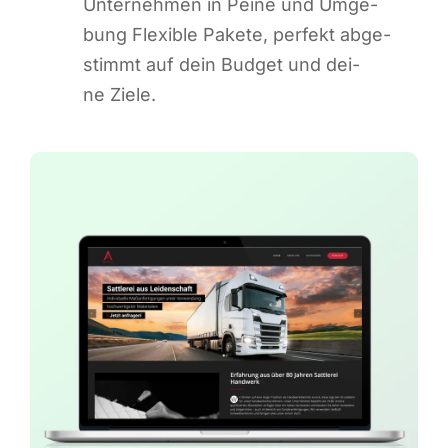
Unter­neh­men in Pei­ne und Umge­
bung Fle­xi­ble Pake­te, per­fekt abge­
stimmt auf dein Bud­get und dei­
ne Ziele.