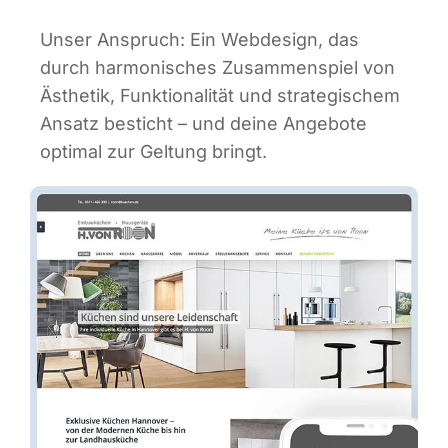
Unser Anspruch: Ein Web­de­sign, das
durch har­mo­ni­sches Zusam­men­spiel von
Ästhe­tik, Funk­tio­na­li­tät und stra­te­gi­schem
Ansatz besticht – und dei­ne Ange­bo­te
opti­mal zur Gel­tung bringt.