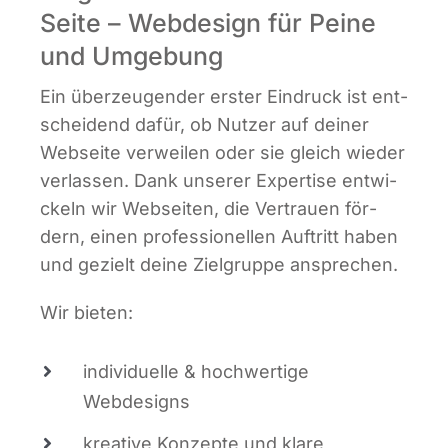
Seite – Webdesign für Peine
und Umgebung
Ein über­zeu­gen­der ers­ter Ein­druck ist ent­
schei­dend dafür, ob Nut­zer auf dei­ner
Web­sei­te ver­wei­len oder sie gleich wie­der
ver­las­sen. Dank unse­rer Exper­ti­se ent­wi­
ckeln wir Web­sei­ten, die Ver­trau­en för­
dern, einen pro­fes­sio­nel­len Auf­tritt haben
und gezielt dei­ne Ziel­grup­pe ansprechen.
Wir bie­ten:
indi­vi­du­el­le & hoch­wer­ti­ge
Webdesigns
krea­ti­ve Kon­zep­te und kla­re