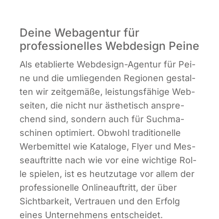
Infor­ma­ti­ves
Deine Webagentur für
professionelles Webdesign Peine
Maga­zin
Als eta­blier­te Web­de­sign-Agen­tur für Pei­
ne und die umlie­gen­den Regio­nen gestal­
ten wir zeit­ge­mä­ße, leis­tungs­fä­hi­ge Web­
sei­ten, die nicht nur ästhe­tisch anspre­
chend sind, son­dern auch für Such­ma­
schi­nen opti­miert. Obwohl tra­di­tio­nel­le
Wer­be­mit­tel wie Kata­lo­ge, Fly­er und Mes­
se­auf­trit­te nach wie vor eine wich­ti­ge Rol­
le spie­len, ist es heut­zu­ta­ge vor allem der
pro­fes­sio­nel­le Online­auf­tritt, der über
Sicht­bar­keit, Ver­trau­en und den Erfolg
eines Unter­neh­mens entscheidet.