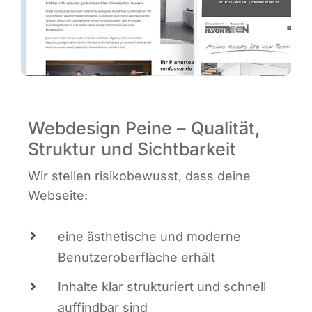
Webdesign Peine – Qualität,
Struktur und Sichtbarkeit
Wir stel­len risi­ko­be­wusst, dass dei­ne
Webseite:
eine ästhe­ti­sche und moder­ne
Benut­zer­ober­flä­che erhält
Inhal­te klar struk­tu­riert und schnell
auf­find­bar sind