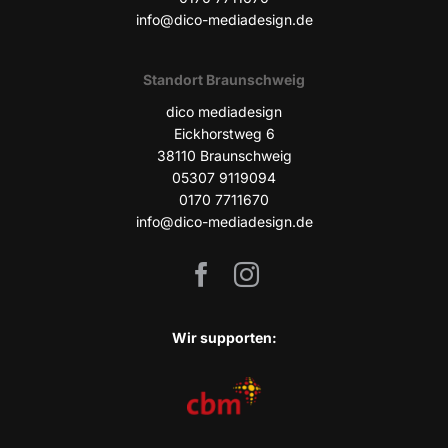
info@dico-mediadesign.de
Stand­ort Braunschweig
dico media­de­sign
Eick­horst­weg 6
38110 Braun­schweig
05307 9119094
0170 7711670
info@dico-mediadesign.de
Wir sup­port­en: