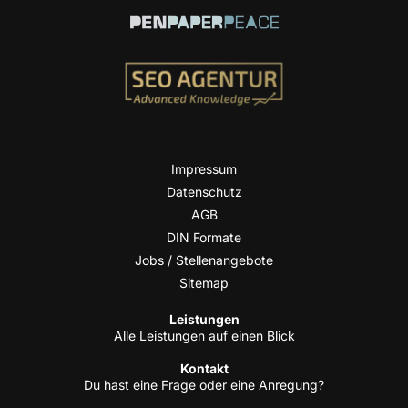
Impres­sum
Daten­schutz
AGB
DIN For­ma­te
Jobs / Stellenangebote
Site­map
Leis­tun­gen
Alle Leis­tun­gen auf einen Blick
Kon­takt
Du hast eine Fra­ge oder eine Anregung?