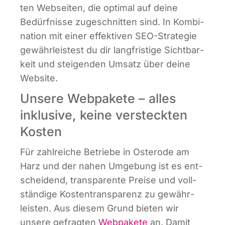
ten Web­sei­ten, die opti­mal auf dei­ne
Bedürf­nis­se zuge­schnit­ten sind. In Kom­bi­
na­ti­on mit einer effek­ti­ven SEO-Stra­te­gie
gewähr­leis­test du dir lang­fris­ti­ge Sicht­bar­
keit und stei­gen­den Umsatz über dei­ne
Website.
Unsere Webpakete – alles
inklusive, keine versteckten
Kosten
Für zahl­rei­che Betrie­be in Oster­ode am
Harz und der nahen Umge­bung ist es ent­
schei­dend, trans­pa­ren­te Prei­se und voll­
stän­di­ge Kos­ten­trans­pa­renz zu gewähr­
leis­ten. Aus die­sem Grund bie­ten wir
unse­re gefrag­ten
Web­pa­ke­te
an. Damit