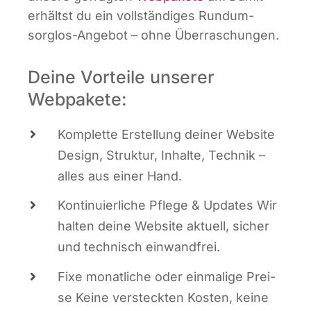
erhältst du ein voll­stän­di­ges Rund­um-
sorg­los-Ange­bot – ohne Überraschungen.
Deine Vorteile unserer
Webpakete:
Kom­plet­te Erstel­lung dei­ner Web­site
Design, Struk­tur, Inhal­te, Tech­nik –
alles aus einer Hand.
Kon­ti­nu­ier­li­che Pfle­ge & Updates Wir
hal­ten dei­ne Web­site aktu­ell, sicher
und tech­nisch einwandfrei.
Fixe monat­li­che oder ein­ma­li­ge Prei­
se Kei­ne ver­steck­ten Kos­ten, kei­ne