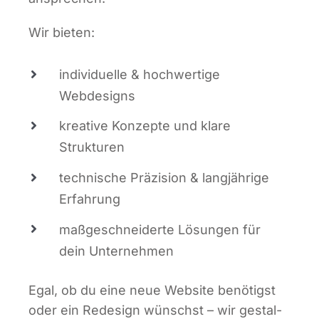
Wir bie­ten:
indi­vi­du­el­le & hoch­wer­ti­ge
Webdesigns
krea­ti­ve Kon­zep­te und kla­re
Strukturen
tech­ni­sche Prä­zi­si­on & lang­jäh­ri­ge
Erfahrung
maß­ge­schnei­der­te Lösun­gen für
dein Unternehmen
Egal, ob du eine neue Web­site benö­tigst
oder ein Rede­sign wünschst – wir gestal­