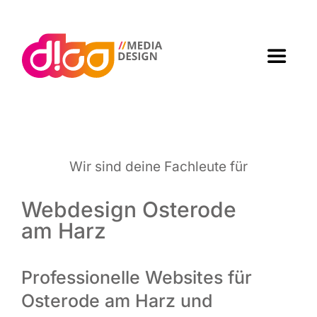
Zum
Inhalt
springen
Toggle
Navigat
Home
Agen­tur
Wir sind dei­ne Fach­leu­te für
Arbei­ten
Webdesign Osterode
am Harz
Leis­tun­gen
Professionelle Websites für
Kon­takt
Osterode am Harz und