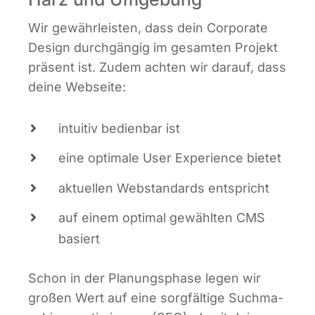
Wir gewähr­leis­ten, dass dein Cor­po­ra­te
Design durch­gän­gig im gesam­ten Pro­jekt
prä­sent ist. Zudem ach­ten wir dar­auf, dass
dei­ne Webseite:
intui­tiv bedien­bar ist
eine opti­ma­le User Expe­ri­ence bietet
aktu­el­len Web­stan­dards entspricht
auf einem opti­mal gewähl­ten CMS
basiert
Schon in der Pla­nungs­pha­se legen wir
gro­ßen Wert auf eine sorg­fäl­ti­ge Such­ma­