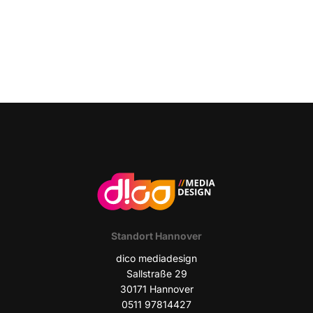
Stand­ort Hannover
dico media­de­sign
Sall­stra­ße 29
30171 Han­no­ver
0511 97814427