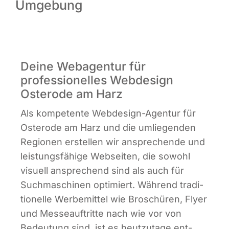
Umgebung
Infor­ma­ti­ves
Maga­zin
Deine Webagentur für
professionelles Webdesign
Osterode am Harz
Als kom­pe­ten­te Web­de­sign-Agen­tur für
Oster­ode am Harz und die umlie­gen­den
Regio­nen erstel­len wir anspre­chen­de und
leis­tungs­fä­hi­ge Web­sei­ten, die sowohl
visu­ell anspre­chend sind als auch für
Such­ma­schi­nen opti­miert. Wäh­rend tra­di­
tio­nel­le Wer­be­mit­tel wie Bro­schü­ren, Fly­er
und Mes­se­auf­trit­te nach wie vor von
Bedeu­tung sind, ist es heut­zu­ta­ge ent­