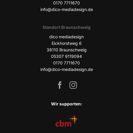
0170 7711670
info@dico-mediadesign.de
Stand­ort Braunschweig
dico media­de­sign
Eick­horst­weg 6
38110 Braun­schweig
05307 9119094
0170 7711670
info@dico-mediadesign.de
Wir sup­port­en: