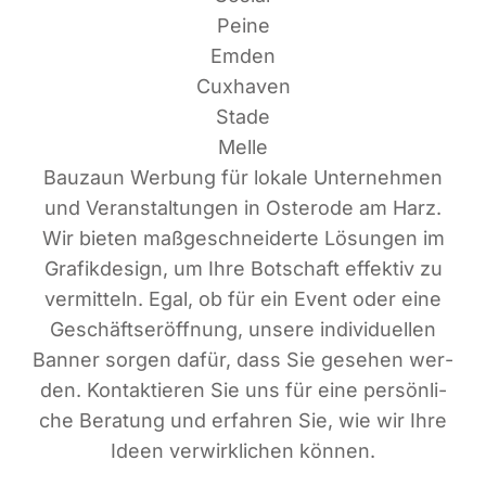
Peine
Emden
Cuxhaven
Stade
Melle
Bau­zaun Wer­bung für loka­le Unter­neh­men
und Ver­an­stal­tun­gen in Oster­ode am Harz.
Wir bie­ten maß­ge­schnei­der­te Lösun­gen im
Gra­fik­de­sign, um Ihre Bot­schaft effek­tiv zu
ver­mit­teln. Egal, ob für ein Event oder eine
Geschäfts­er­öff­nung, unse­re indi­vi­du­el­len
Ban­ner sor­gen dafür, dass Sie gese­hen wer­
den. Kon­tak­tie­ren Sie uns für eine per­sön­li­
che Bera­tung und erfah­ren Sie, wie wir Ihre
Ideen ver­wirk­li­chen können.