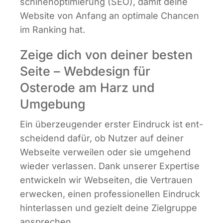
schi­nen­op­ti­mie­rung (SEO), damit dei­ne
Web­site von Anfang an opti­ma­le Chan­cen
im Ran­king hat.
Zeige dich von deiner besten
Seite – Webdesign für
Osterode am Harz und
Umgebung
Ein über­zeu­gen­der ers­ter Ein­druck ist ent­
schei­dend dafür, ob Nut­zer auf dei­ner
Web­sei­te ver­wei­len oder sie umge­hend
wie­der ver­las­sen. Dank unse­rer Exper­ti­se
ent­wi­ckeln wir Web­sei­ten, die Ver­trau­en
erwe­cken, einen pro­fes­sio­nel­len Ein­druck
hin­ter­las­sen und gezielt dei­ne Ziel­grup­pe
ansprechen.