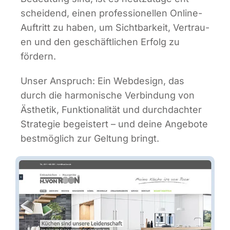
schei­dend, einen pro­fes­sio­nel­len Online-
Auf­tritt zu haben, um Sicht­bar­keit, Ver­trau­
en und den geschäft­li­chen Erfolg zu
fördern.
Unser Anspruch: Ein Web­de­sign, das
durch die har­mo­ni­sche Ver­bin­dung von
Ästhe­tik, Funk­tio­na­li­tät und durch­dach­ter
Stra­te­gie begeis­tert – und dei­ne Ange­bo­te
best­mög­lich zur Gel­tung bringt.