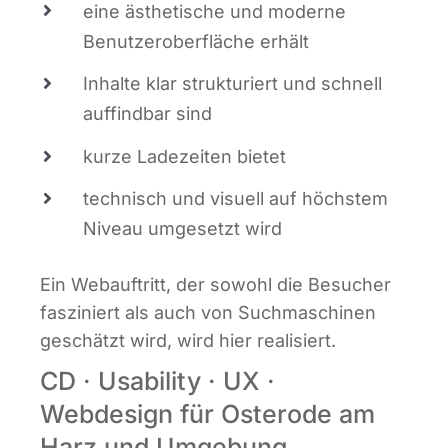
eine ästhe­ti­sche und moder­ne
Benut­zer­ober­flä­che erhält
Inhal­te klar struk­tu­riert und schnell
auf­find­bar sind
kur­ze Lade­zei­ten bietet
tech­nisch und visu­ell auf höchs­tem
Niveau umge­setzt wird
Ein Web­auf­tritt, der sowohl die Besu­cher
fas­zi­niert als auch von Such­ma­schi­nen
geschätzt wird, wird hier realisiert.
CD · Usability · UX ·
Webdesign für Osterode am
Harz und Umgebung