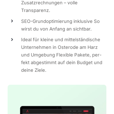
Zusatz­rech­nun­gen – vol­le
Transparenz.
SEO-Grund­op­ti­mie­rung inklu­si­ve So
wirst du von Anfang an sichtbar.
Ide­al für klei­ne und mit­tel­stän­di­sche
Unter­neh­men in Oster­ode am Harz
und Umge­bung Fle­xi­ble Pake­te, per­
fekt abge­stimmt auf dein Bud­get und
dei­ne Ziele.