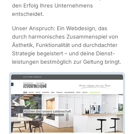
den Erfolg Ihres Unter­neh­mens
entscheidet.
Unser Anspruch: Ein Web­de­sign, das
durch har­mo­ni­sches Zusam­men­spiel von
Ästhe­tik, Funk­tio­na­li­tät und durch­dach­ter
Stra­te­gie begeis­tert – und dei­ne Dienst­
leis­tun­gen best­mög­lich zur Gel­tung bringt.