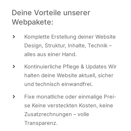
Deine Vorteile unserer
Webpakete:
Kom­plet­te Erstel­lung dei­ner Web­site
Design, Struk­tur, Inhal­te, Tech­nik –
alles aus einer Hand.
Kon­ti­nu­ier­li­che Pfle­ge & Updates Wir
hal­ten dei­ne Web­site aktu­ell, sicher
und tech­nisch einwandfrei.
Fixe monat­li­che oder ein­ma­li­ge Prei­
se Kei­ne ver­steck­ten Kos­ten, kei­ne
Zusatz­rech­nun­gen – vol­le
Transparenz.