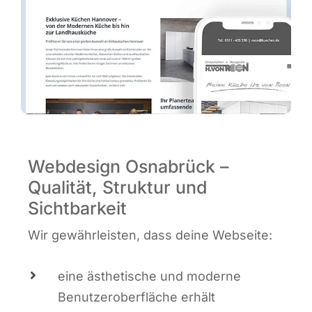
Webdesign Osnabrück –
Qualität, Struktur und
Sichtbarkeit
Wir gewähr­leis­ten, dass dei­ne Webseite:
eine ästhe­ti­sche und moder­ne
Benut­zer­ober­flä­che erhält