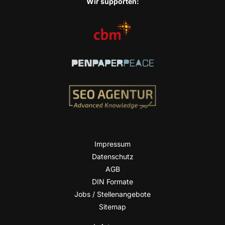
Wir sup­port­en:
Impres­sum
Daten­schutz
AGB
DIN For­ma­te
Jobs / Stellenangebote
Site­map