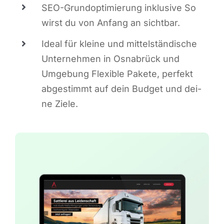
SEO-Grund­op­ti­mie­rung inklu­si­ve So
wirst du von Anfang an sichtbar.
Ide­al für klei­ne und mit­tel­stän­di­sche
Unter­neh­men in Osna­brück und
Umge­bung Fle­xi­ble Pake­te, per­fekt
abge­stimmt auf dein Bud­get und dei­
ne Ziele.