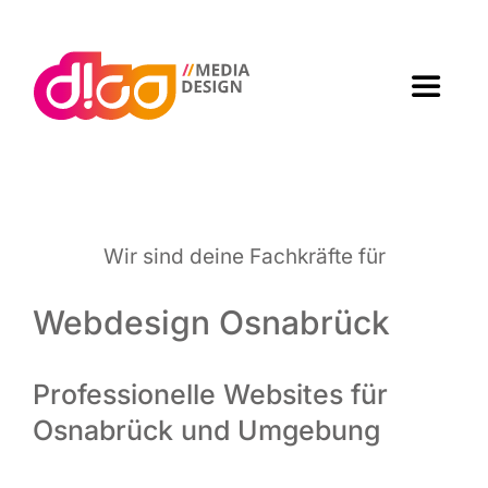
Zum
Inhalt
springen
Toggle
Navigat
Home
Agen­tur
Wir sind dei­ne Fach­kräf­te für
Arbei­ten
Webdesign Osnabrück
Leis­tun­gen
Professionelle Websites für
Osnabrück und Umgebung
Kon­takt