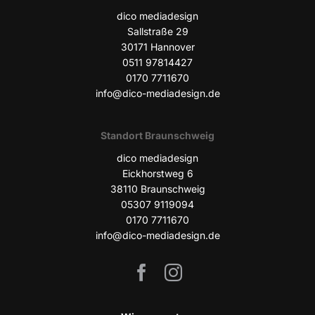
dico media­de­sign
Sall­stra­ße 29
30171 Han­no­ver
0511 97814427
0170 7711670
info@dico-mediadesign.de
Stand­ort Braunschweig
dico media­de­sign
Eick­horst­weg 6
38110 Braun­schweig
05307 9119094
0170 7711670
info@dico-mediadesign.de