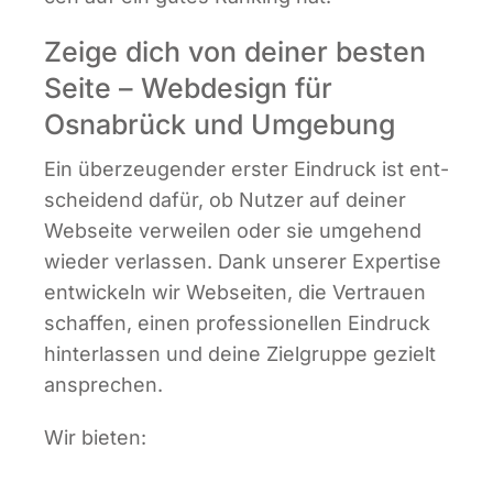
Zeige dich von deiner besten
Seite – Webdesign für
Osnabrück und Umgebung
Ein über­zeu­gen­der ers­ter Ein­druck ist ent­
schei­dend dafür, ob Nut­zer auf dei­ner
Web­sei­te ver­wei­len oder sie umge­hend
wie­der ver­las­sen. Dank unse­rer Exper­ti­se
ent­wi­ckeln wir Web­sei­ten, die Ver­trau­en
schaf­fen, einen pro­fes­sio­nel­len Ein­druck
hin­ter­las­sen und dei­ne Ziel­grup­pe gezielt
ansprechen.
Wir bie­ten: