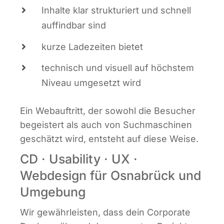
Inhal­te klar struk­tu­riert und schnell
auf­find­bar sind
kur­ze Lade­zei­ten bietet
tech­nisch und visu­ell auf höchs­tem
Niveau umge­setzt wird
Ein Web­auf­tritt, der sowohl die Besu­cher
begeis­tert als auch von Such­ma­schi­nen
geschätzt wird, ent­steht auf die­se Weise.
CD · Usability · UX ·
Webdesign für Osnabrück und
Umgebung
Wir gewähr­leis­ten, dass dein Cor­po­ra­te