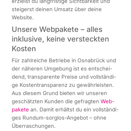
erzielst du lang­fris­ti­ge Sicht­bar­keit und
stei­gerst dei­nen Umsatz über dei­ne
Website.
Unsere Webpakete – alles
inklusive, keine versteckten
Kosten
Für zahl­rei­che Betrie­be in Osna­brück und
der nähe­ren Umge­bung ist es ent­schei­
dend, trans­pa­ren­te Prei­se und voll­stän­di­
ge Kos­ten­trans­pa­renz zu gewähr­leis­ten.
Aus die­sem Grund bie­ten wir unse­ren
geschätz­ten Kun­den die gefrag­ten
Web­
pa­ke­te
an. Damit erhältst du ein voll­stän­di­
ges Rund­um-sorg­los-Ange­bot – ohne
Überraschungen.