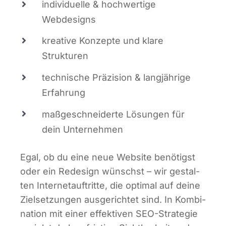
indi­vi­du­el­le & hoch­wer­ti­ge
Webdesigns
krea­ti­ve Kon­zep­te und kla­re
Strukturen
tech­ni­sche Prä­zi­si­on & lang­jäh­ri­ge
Erfahrung
maß­ge­schnei­der­te Lösun­gen für
dein Unternehmen
Egal, ob du eine neue Web­site benö­tigst
oder ein Rede­sign wünschst – wir gestal­
ten Inter­net­auf­trit­te, die opti­mal auf dei­ne
Ziel­set­zun­gen aus­ge­rich­tet sind. In Kom­bi­
na­ti­on mit einer effek­ti­ven SEO-Stra­te­gie