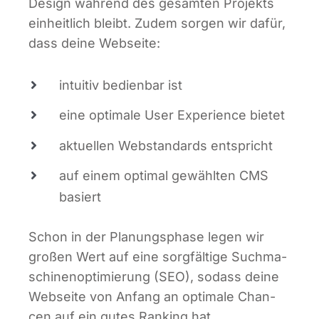
Design wäh­rend des gesam­ten Pro­jekts
ein­heit­lich bleibt. Zudem sor­gen wir dafür,
dass dei­ne Webseite:
intui­tiv bedien­bar ist
eine opti­ma­le User Expe­ri­ence bietet
aktu­el­len Web­stan­dards entspricht
auf einem opti­mal gewähl­ten CMS
basiert
Schon in der Pla­nungs­pha­se legen wir
gro­ßen Wert auf eine sorg­fäl­ti­ge Such­ma­
schi­nen­op­ti­mie­rung (SEO), sodass dei­ne
Web­sei­te von Anfang an opti­ma­le Chan­
cen auf ein gutes Ran­king hat.