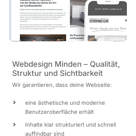
Webdesign Minden – Qualität,
Struktur und Sichtbarkeit
Wir garan­tie­ren, dass dei­ne Webseite:
eine ästhe­ti­sche und moder­ne
Benut­zer­ober­flä­che erhält
Inhal­te klar struk­tu­riert und schnell
auf­find­bar sind