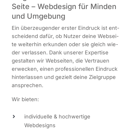
Seite – Webdesign für Minden
und Umgebung
Ein über­zeu­gen­der ers­ter Ein­druck ist ent­
schei­dend dafür, ob Nut­zer dei­ne Web­sei­
te wei­ter­hin erkun­den oder sie gleich wie­
der ver­las­sen. Dank unse­rer Exper­ti­se
gestal­ten wir Web­sei­ten, die Ver­trau­en
erwe­cken, einen pro­fes­sio­nel­len Ein­druck
hin­ter­las­sen und gezielt dei­ne Ziel­grup­pe
ansprechen.
Wir bie­ten:
indi­vi­du­el­le & hoch­wer­ti­ge
Webdesigns