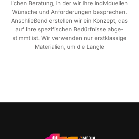
li­chen Bera­tung, in der wir Ihre indi­vi­du­el­len
Wün­sche und Anfor­de­run­gen bespre­chen.
Anschlie­ßend erstel­len wir ein Kon­zept, das
auf Ihre spe­zi­fi­schen Bedürf­nis­se abge­
stimmt ist. Wir ver­wen­den nur erst­klas­si­ge
Mate­ria­li­en, um die Langle