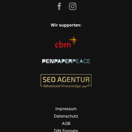
Wir sup­port­en:
Impres­sum
Daten­schutz
AGB
DIN For­ma­te