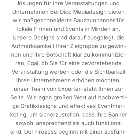
lösun­gen für Ihre Ver­an­stal­tun­gen und
Unter­neh­men Bei Dico Media­de­sign bie­ten
wir maß­ge­schnei­der­te Bau­zaun­ban­ner für
loka­le Fir­men und Events in Min­den an.
Unse­re Designs sind dar­auf aus­ge­legt, die
Auf­merk­sam­keit Ihrer Ziel­grup­pe zu gewin­
nen und Ihre Bot­schaft klar zu kom­mu­ni­zie­
ren. Egal, ob Sie für eine bevor­ste­hen­de
Ver­an­stal­tung wer­ben oder die Sicht­bar­keit
Ihres Unter­neh­mens erhö­hen möch­ten,
unser Team von Exper­ten steht Ihnen zur
Sei­te. Wir legen gro­ßen Wert auf hoch­wer­ti­
ge Gra­fik­de­signs und effek­ti­ves Event­mar­
ke­ting, um sicher­zu­stel­len, dass Ihre Ban­ner
sowohl anspre­chend als auch funk­tio­nal
sind. Der Pro­zess beginnt mit einer aus­führ­