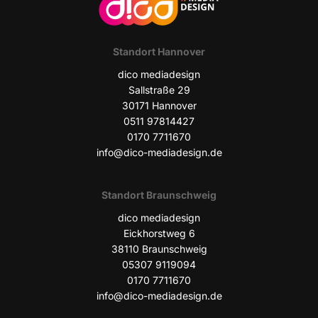
Stand­ort Hannover
dico media­de­sign
Sall­stra­ße 29
30171 Han­no­ver
0511 97814427
0170 7711670
info@dico-mediadesign.de
Stand­ort Braunschweig
dico media­de­sign
Eick­horst­weg 6
38110 Braun­schweig
05307 9119094
0170 7711670
info@dico-mediadesign.de