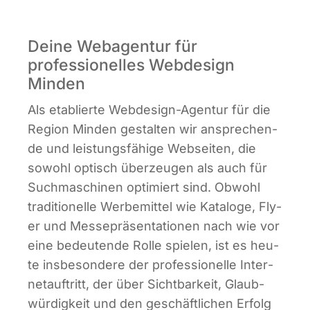
Infor­ma­ti­ves
Deine Webagentur für
professionelles Webdesign
Maga­zin
Minden
Als eta­blier­te Web­de­sign-Agen­tur für die
Regi­on Min­den gestal­ten wir anspre­chen­
de und leis­tungs­fä­hi­ge Web­sei­ten, die
sowohl optisch über­zeu­gen als auch für
Such­ma­schi­nen opti­miert sind. Obwohl
tra­di­tio­nel­le Wer­be­mit­tel wie Kata­lo­ge, Fly­
er und Mes­se­prä­sen­ta­tio­nen nach wie vor
eine bedeu­ten­de Rol­le spie­len, ist es heu­
te ins­be­son­de­re der pro­fes­sio­nel­le Inter­
net­auf­tritt, der über Sicht­bar­keit, Glaub­
wür­dig­keit und den geschäft­li­chen Erfolg