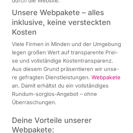
durch die Website.
Unsere Webpakete – alles
inklusive, keine versteckten
Kosten
Vie­le Fir­men in Min­den und der Umge­bung
legen gro­ßen Wert auf trans­pa­ren­te Prei­
se und voll­stän­di­ge Kos­ten­trans­pa­renz.
Aus die­sem Grund prä­sen­tie­ren wir unse­
re gefrag­ten Dienst­leis­tun­gen.
Web­pa­ke­te
an. Damit erhältst du ein voll­stän­di­ges
Rund­um-sorg­los-Ange­bot – ohne
Überraschungen.
Deine Vorteile unserer
Webpakete: