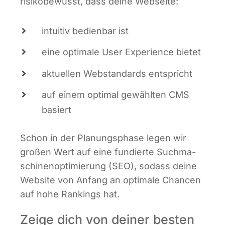
risi­ko­be­wusst, dass dei­ne Webseite:
intui­tiv bedien­bar ist
eine opti­ma­le User Expe­ri­ence bietet
aktu­el­len Web­stan­dards entspricht
auf einem opti­mal gewähl­ten CMS
basiert
Schon in der Pla­nungs­pha­se legen wir
gro­ßen Wert auf eine fun­dier­te Such­ma­
schi­nen­op­ti­mie­rung (SEO), sodass dei­ne
Web­site von Anfang an opti­ma­le Chan­cen
auf hohe Ran­kings hat.
Zeige dich von deiner besten