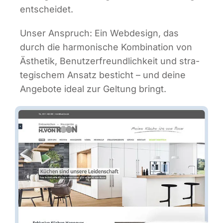
entscheidet.
Unser Anspruch: Ein Web­de­sign, das
durch die har­mo­ni­sche Kom­bi­na­ti­on von
Ästhe­tik, Benut­zer­freund­lich­keit und stra­
te­gi­schem Ansatz besticht – und dei­ne
Ange­bo­te ide­al zur Gel­tung bringt.