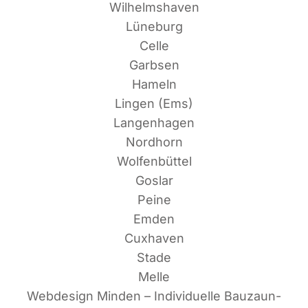
Wilhelmshaven
Lüneburg
Celle
Garbsen
Hameln
Lin­gen (Ems)
Langenhagen
Nordhorn
Wolfenbüttel
Goslar
Peine
Emden
Cuxhaven
Stade
Melle
Web­de­sign Min­den – Indi­vi­du­el­le Bau­zaun­