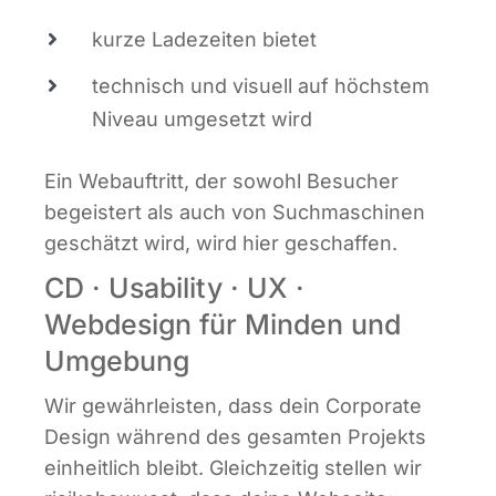
kur­ze Lade­zei­ten bietet
tech­nisch und visu­ell auf höchs­tem
Niveau umge­setzt wird
Ein Web­auf­tritt, der sowohl Besu­cher
begeis­tert als auch von Such­ma­schi­nen
geschätzt wird, wird hier geschaffen.
CD · Usability · UX ·
Webdesign für Minden und
Umgebung
Wir gewähr­leis­ten, dass dein Cor­po­ra­te
Design wäh­rend des gesam­ten Pro­jekts
ein­heit­lich bleibt. Gleich­zei­tig stel­len wir