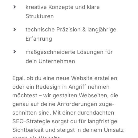
krea­ti­ve Kon­zep­te und kla­re
Strukturen
tech­ni­sche Prä­zi­si­on & lang­jäh­ri­ge
Erfahrung
maß­ge­schnei­der­te Lösun­gen für
dein Unternehmen
Egal, ob du eine neue Web­site erstel­len
oder ein Rede­sign in Angriff neh­men
möch­test – wir gestal­ten Web­sei­ten, die
genau auf dei­ne Anfor­de­run­gen zuge­
schnit­ten sind. Mit einer durch­dach­ten
SEO-Stra­te­gie sorgst du für lang­fris­ti­ge
Sicht­bar­keit und steigst in dei­nem Umsatz