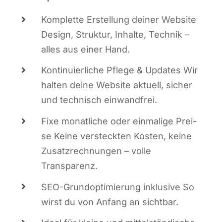
Kom­plet­te Erstel­lung dei­ner Web­site
Design, Struk­tur, Inhal­te, Tech­nik –
alles aus einer Hand.
Kon­ti­nu­ier­li­che Pfle­ge & Updates Wir
hal­ten dei­ne Web­site aktu­ell, sicher
und tech­nisch einwandfrei.
Fixe monat­li­che oder ein­ma­li­ge Prei­
se Kei­ne ver­steck­ten Kos­ten, kei­ne
Zusatz­rech­nun­gen – vol­le
Transparenz.
SEO-Grund­op­ti­mie­rung inklu­si­ve So
wirst du von Anfang an sichtbar.