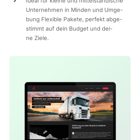
Ide­al für klei­ne und mit­tel­stän­di­sche
Unter­neh­men in Min­den und Umge­
bung Fle­xi­ble Pake­te, per­fekt abge­
stimmt auf dein Bud­get und dei­
ne Ziele.