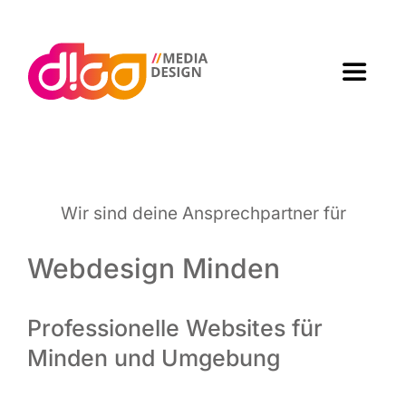
Zum
Inhalt
springen
Toggle
Navigat
Home
Agen­tur
Wir sind dei­ne Ansprech­part­ner für
Arbei­ten
Webdesign Minden
Leis­tun­gen
Professionelle Websites für
Minden und Umgebung
Kon­takt