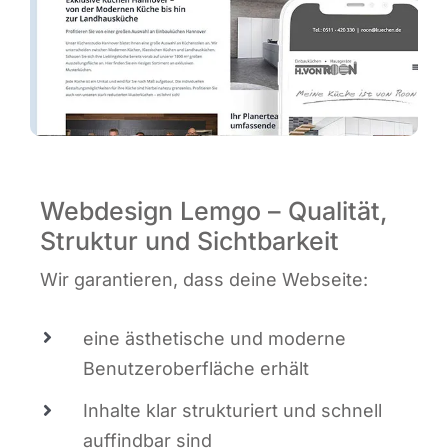
Webdesign Lemgo – Qualität,
Struktur und Sichtbarkeit
Wir garan­tie­ren, dass dei­ne Webseite:
eine ästhe­ti­sche und moder­ne
Benut­zer­ober­flä­che erhält
Inhal­te klar struk­tu­riert und schnell
auf­find­bar sind