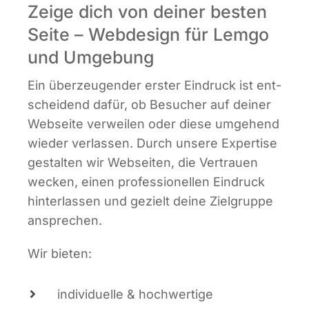
Zeige dich von deiner besten
Seite – Webdesign für Lemgo
und Umgebung
Ein über­zeu­gen­der ers­ter Ein­druck ist ent­
schei­dend dafür, ob Besu­cher auf dei­ner
Web­sei­te ver­wei­len oder die­se umge­hend
wie­der ver­las­sen. Durch unse­re Exper­ti­se
gestal­ten wir Web­sei­ten, die Ver­trau­en
wecken, einen pro­fes­sio­nel­len Ein­druck
hin­ter­las­sen und gezielt dei­ne Ziel­grup­pe
ansprechen.
Wir bie­ten:
indi­vi­du­el­le & hoch­wer­ti­ge