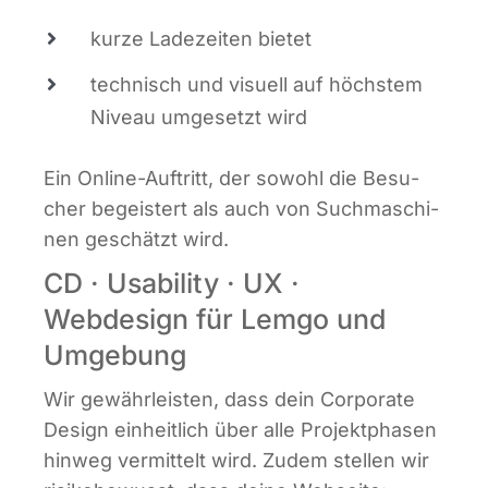
kur­ze Lade­zei­ten bietet
tech­nisch und visu­ell auf höchs­tem
Niveau umge­setzt wird
Ein Online-Auf­tritt, der sowohl die Besu­
cher begeis­tert als auch von Such­ma­schi­
nen geschätzt wird.
CD · Usability · UX ·
Webdesign für Lemgo und
Umgebung
Wir gewähr­leis­ten, dass dein Cor­po­ra­te
Design ein­heit­lich über alle Pro­jekt­pha­sen
hin­weg ver­mit­telt wird. Zudem stel­len wir