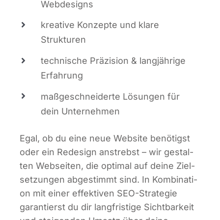
Webdesigns
krea­ti­ve Kon­zep­te und kla­re
Strukturen
tech­ni­sche Prä­zi­si­on & lang­jäh­ri­ge
Erfahrung
maß­ge­schnei­der­te Lösun­gen für
dein Unternehmen
Egal, ob du eine neue Web­site benö­tigst
oder ein Rede­sign anstrebst – wir gestal­
ten Web­sei­ten, die opti­mal auf dei­ne Ziel­
set­zun­gen abge­stimmt sind. In Kom­bi­na­ti­
on mit einer effek­ti­ven SEO-Stra­te­gie
garan­tierst du dir lang­fris­ti­ge Sicht­bar­keit