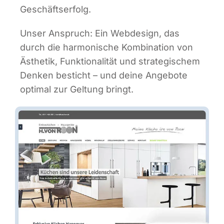
Geschäftserfolg.
Unser Anspruch: Ein Web­de­sign, das
durch die har­mo­ni­sche Kom­bi­na­ti­on von
Ästhe­tik, Funk­tio­na­li­tät und stra­te­gi­schem
Den­ken besticht – und dei­ne Ange­bo­te
opti­mal zur Gel­tung bringt.