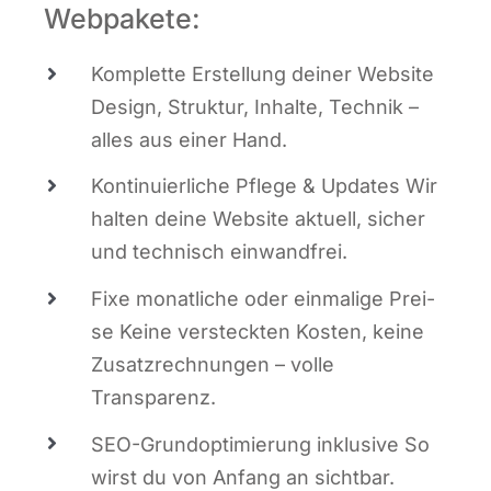
Webpakete:
Kom­plet­te Erstel­lung dei­ner Web­site
Design, Struk­tur, Inhal­te, Tech­nik –
alles aus einer Hand.
Kon­ti­nu­ier­li­che Pfle­ge & Updates Wir
hal­ten dei­ne Web­site aktu­ell, sicher
und tech­nisch einwandfrei.
Fixe monat­li­che oder ein­ma­li­ge Prei­
se Kei­ne ver­steck­ten Kos­ten, kei­ne
Zusatz­rech­nun­gen – vol­le
Transparenz.
SEO-Grund­op­ti­mie­rung inklu­si­ve So
wirst du von Anfang an sichtbar.