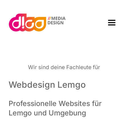
Zum
Inhalt
springen
Toggle
Navigat
Home
Agen­tur
Wir sind dei­ne Fach­leu­te für
Arbei­ten
Webdesign Lemgo
Leis­tun­gen
Professionelle Websites für
Lemgo und Umgebung
Kon­takt