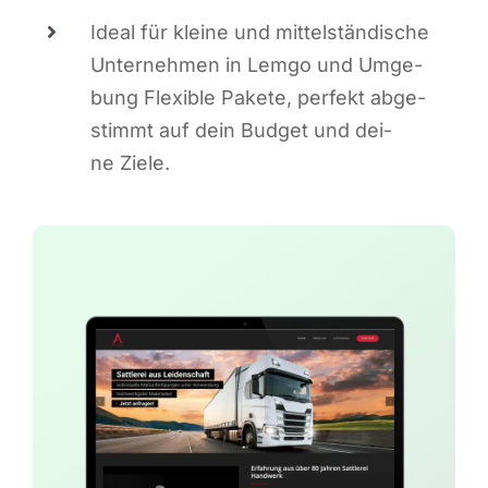
Ide­al für klei­ne und mit­tel­stän­di­sche
Unter­neh­men in Lem­go und Umge­
bung Fle­xi­ble Pake­te, per­fekt abge­
stimmt auf dein Bud­get und dei­
ne Ziele.