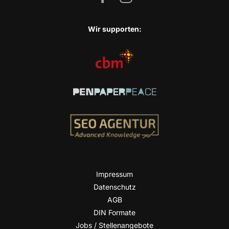
Wir sup­port­en:
Impres­sum
Daten­schutz
AGB
DIN For­ma­te
Jobs / Stellenangebote