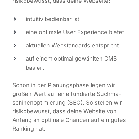
risi­ko­be­wusst, dass dei­ne Webseite:
intui­tiv bedien­bar ist
eine opti­ma­le User Expe­ri­ence bietet
aktu­el­len Web­stan­dards entspricht
auf einem opti­mal gewähl­ten CMS
basiert
Schon in der Pla­nungs­pha­se legen wir
gro­ßen Wert auf eine fun­dier­te Such­ma­
schi­nen­op­ti­mie­rung (SEO). So stel­len wir
risi­ko­be­wusst, dass dei­ne Web­site von
Anfang an opti­ma­le Chan­cen auf ein gutes
Ran­king hat.