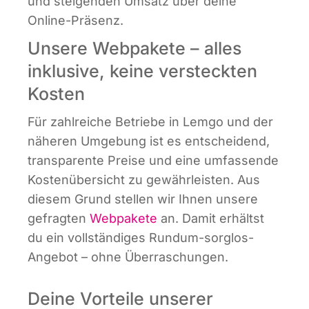
und stei­gen­den Umsatz über dei­ne
Online-Präsenz.
Unsere Webpakete – alles
inklusive, keine versteckten
Kosten
Für zahl­rei­che Betrie­be in Lem­go und der
nähe­ren Umge­bung ist es ent­schei­dend,
trans­pa­ren­te Prei­se und eine umfas­sen­de
Kos­ten­über­sicht zu gewähr­leis­ten. Aus
die­sem Grund stel­len wir Ihnen unse­re
gefrag­ten
Web­pa­ke­te
an. Damit erhältst
du ein voll­stän­di­ges Rund­um-sorg­los-
Ange­bot – ohne Überraschungen.
Deine Vorteile unserer