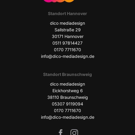
Stand­ort Hannover
dico media­de­sign
Sall­stra­ße 29
30171 Han­no­ver
0511 97814427
0170 7711670
info@dico-mediadesign.de
Stand­ort Braunschweig
dico media­de­sign
Eick­horst­weg 6
38110 Braun­schweig
05307 9119094
0170 7711670
info@dico-mediadesign.de