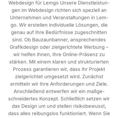
Web­de­sign für Lem­go Unse­re Dienst­leis­tun­
gen im Web­de­sign rich­ten sich spe­zi­ell an
Unter­neh­men und Ver­an­stal­tun­gen in Lem­
go. Wir erstel­len indi­vi­du­el­le Lösun­gen, die
genau auf Ihre Bedürf­nis­se zuge­schnit­ten
sind. Ob Bau­zaun­ban­ner, anspre­chen­des
Gra­fik­de­sign oder ziel­ge­rich­te­te Wer­bung –
wir hel­fen Ihnen, Ihre Online-Prä­senz zu
stär­ken. Mit einem kla­ren und struk­tu­rier­ten
Pro­zess garan­tie­ren wir, dass Ihr Pro­jekt
ziel­ge­rich­tet umge­setzt wird. Zunächst
ermit­teln wir Ihre Anfor­de­run­gen und Zie­le.
Anschlie­ßend ent­wer­fen wir ein maß­ge­
schnei­der­tes Kon­zept. Schließ­lich set­zen wir
das Design um und stel­len risi­ko­be­wusst,
dass alles rei­bungs­los funk­tio­niert. Wenn Sie