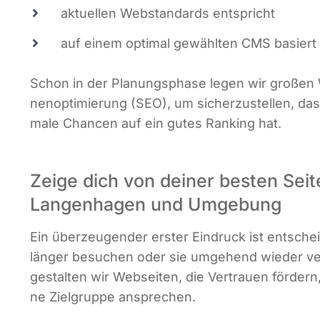
aktu­el­len Web­stan­dards entspricht
auf einem opti­mal gewähl­ten CMS basiert
Schon in der Pla­nungs­pha­se legen wir gro­ßen W
nen­op­ti­mie­rung (SEO), um sicher­zu­stel­len, d
ma­le Chan­cen auf ein gutes Ran­king hat.
Zeige dich von deiner besten Sei
Langenhagen und Umgebung
Ein über­zeu­gen­der ers­ter Ein­druck ist ent­sche
län­ger besu­chen oder sie umge­hend wie­der ver­
gestal­ten wir Web­sei­ten, die Ver­trau­en för­dern
ne Ziel­grup­pe ansprechen.