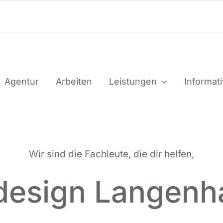
Agen­tur
Arbei­ten
Leis­tun­gen
Infor­ma­t
Wir sind die Fach­leu­te, die dir helfen,
esign Langen