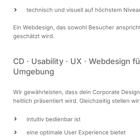
tech­nisch und visu­ell auf höchs­tem Nive
Ein Web­de­sign, das sowohl Besu­cher anspricht
geschätzt wird.
CD · Usability · UX · Webdesign 
Umgebung
Wir gewähr­leis­ten, dass dein Cor­po­ra­te Desi
heit­lich prä­sen­tiert wird. Gleich­zei­tig stel­len 
intui­tiv bedien­bar ist
eine opti­ma­le User Expe­ri­ence bietet