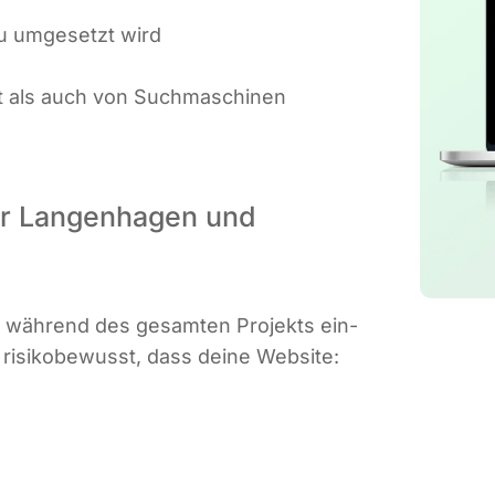
au umge­setzt wird
 als auch von Such­ma­schi­nen
für Langenhagen und
gn wäh­rend des gesam­ten Pro­jekts ein­
wir risi­ko­be­wusst, dass dei­ne Website: