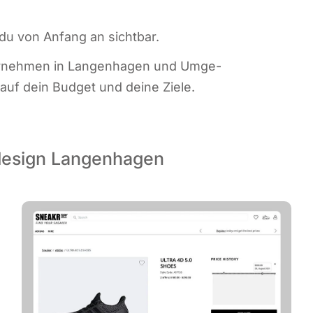
t du von Anfang an sichtbar.
nter­neh­men in Lan­gen­ha­gen und Umge­
 auf dein Bud­get und dei­ne Ziele.
design Langenhagen