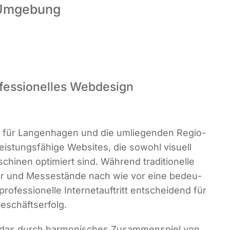
 Umgebung
fessionelles Webdesign
ur für Lan­gen­ha­gen und die umlie­gen­den Regio­
is­tungs­fä­hi­ge Web­sites, die sowohl visu­ell
i­nen opti­miert sind. Wäh­rend tra­di­tio­nel­le
y­er und Mes­se­stän­de nach wie vor eine bedeu­
ro­fes­sio­nel­le Inter­net­auf­tritt ent­schei­dend für
 Geschäftserfolg.
das durch har­mo­ni­sches Zusam­men­spiel von