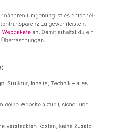
der nähe­ren Umge­bung ist es ent­schei­
s­ten­trans­pa­renz zu gewähr­leis­ten.
n
Web­pa­ke­te
an. Damit erhältst du ein
ne Überraschungen.
e:
, Struk­tur, Inhal­te, Tech­nik – alles
ten dei­ne Web­site aktu­ell, sicher und
i­ne ver­steck­ten Kos­ten, kei­ne Zusatz­