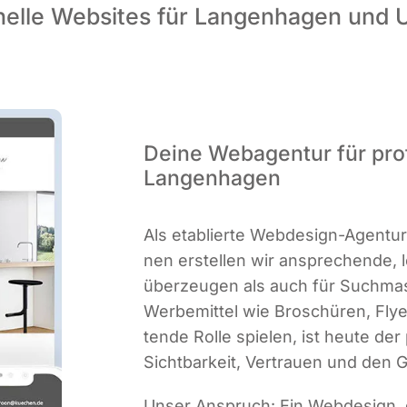
onelle Websites für Langenhagen und
Deine Webagentur für pro
Langenhagen
Als eta­blier­te Web­de­sign-Agen­t
nen erstel­len wir anspre­chen­de, le
über­zeu­gen als auch für Such­ma­sch
Wer­be­mit­tel wie Bro­schü­ren, Fl
ten­de Rol­le spie­len, ist heu­te der p
Sicht­bar­keit, Ver­trau­en und den
Unser Anspruch: Ein Web­de­sign, 