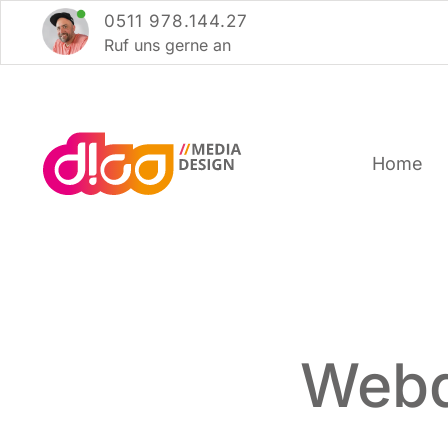
Zum
0511 978.144.27
Inhalt
Ruf uns ger­ne an
springen
Home
Webd