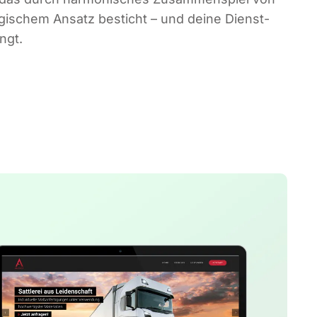
a­te­gi­schem Ansatz besticht – und dei­ne Dienst­
ingt.