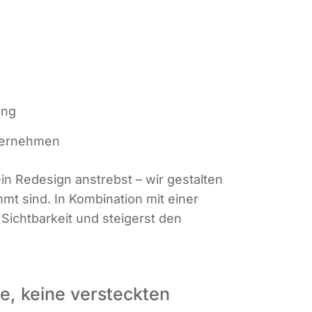
rung
nternehmen
in Rede­sign anstrebst – wir gestal­ten
mmt sind. In Kom­bi­na­ti­on mit einer
e Sicht­bar­keit und stei­gerst den
e, keine versteckten