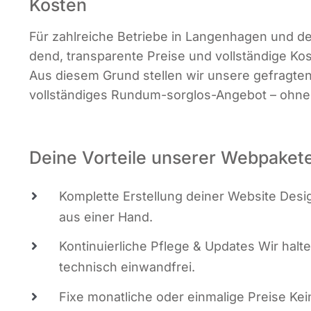
Kosten
Für zahl­rei­che Betrie­be in Lan­gen­ha­gen und 
dend, trans­pa­ren­te Prei­se und voll­stän­di­ge Ko
Aus die­sem Grund stel­len wir unse­re gefrag­te
voll­stän­di­ges Rund­um-sorg­los-Ange­bot – oh
Deine Vorteile unserer Webpaket
Kom­plet­te Erstel­lung dei­ner Web­site Design
aus einer Hand.
Kon­ti­nu­ier­li­che Pfle­ge & Updates Wir hal­
tech­nisch einwandfrei.
Fixe monat­li­che oder ein­ma­li­ge Prei­se Ke