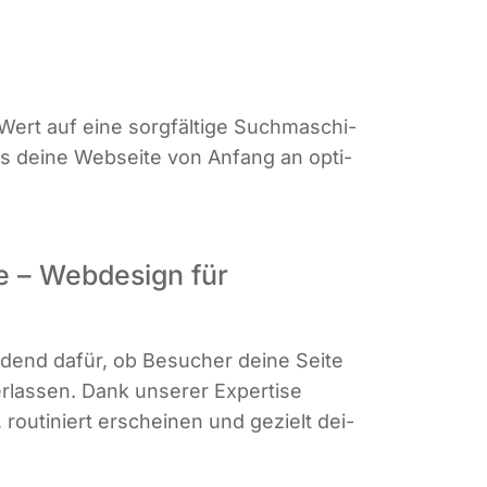
ert auf eine sorg­fäl­ti­ge Such­ma­schi­
ass dei­ne Web­sei­te von Anfang an opti­
te – Webdesign für
i­dend dafür, ob Besu­cher dei­ne Sei­te
las­sen. Dank unse­rer Exper­ti­se
, rou­ti­niert erschei­nen und gezielt dei­