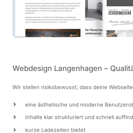
Webdesign Langenhagen – Qualität
Wir stel­len risi­ko­be­wusst, dass dei­ne Webseite
eine ästhe­ti­sche und moder­ne Benut­zer­ob
Inhal­te klar struk­tu­riert und schnell auf­fin
kur­ze Lade­zei­ten bietet