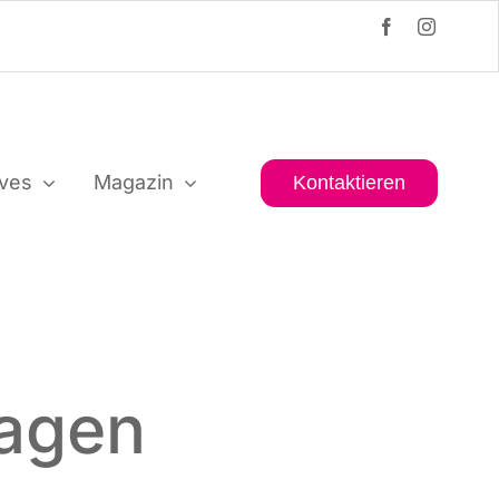
i­ves
Maga­zin
Kon­tak­tie­ren
hagen