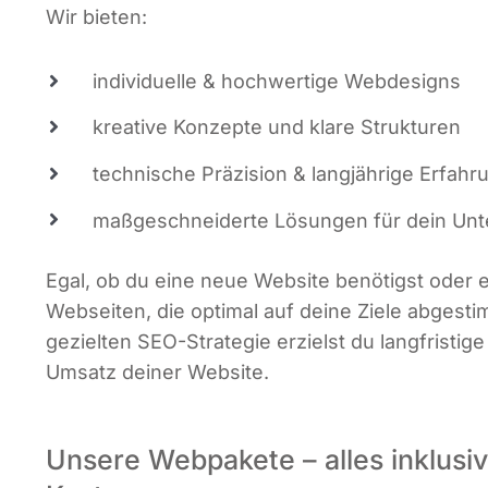
Wir bie­ten:
indi­vi­du­el­le & hoch­wer­ti­ge Webdesigns
krea­ti­ve Kon­zep­te und kla­re Strukturen
tech­ni­sche Prä­zi­si­on & lang­jäh­ri­ge Erfah
maß­ge­schnei­der­te Lösun­gen für dein U
Egal, ob du eine neue Web­site benö­tigst oder e
Web­sei­ten, die opti­mal auf dei­ne Zie­le abge­sti
geziel­ten SEO-Stra­te­gie erzielst du lang­fris­ti­g
Umsatz dei­ner Website.
Unsere Webpakete – alles inklusiv