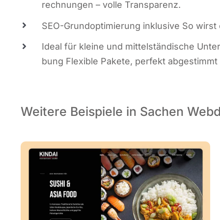
rech­nun­gen – vol­le Transparenz.
SEO-Grund­op­ti­mie­rung inklu­si­ve So wirs
Ide­al für klei­ne und mit­tel­stän­di­sche U
bung Fle­xi­ble Pake­te, per­fekt abge­stimmt
Weitere Beispiele in Sachen Web