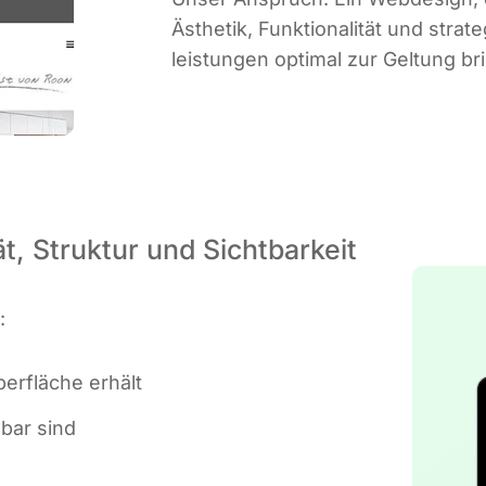
Ästhe­tik, Funk­tio­na­li­tät und str
leis­tun­gen opti­mal zur Gel­tung br
, Struktur und Sichtbarkeit
:
er­flä­che erhält
d­bar sind