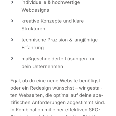
indi­vi­du­el­le & hoch­wer­ti­ge
Webdesigns
krea­ti­ve Kon­zep­te und kla­re
Strukturen
tech­ni­sche Prä­zi­si­on & lang­jäh­ri­ge
Erfahrung
maß­ge­schnei­der­te Lösun­gen für
dein Unternehmen
Egal, ob du eine neue Web­site benö­tigst
oder ein Rede­sign wünschst – wir gestal­
ten Web­sei­ten, die opti­mal auf dei­ne spe­
zi­fi­schen Anfor­de­run­gen abge­stimmt sind.
In Kom­bi­na­ti­on mit einer effek­ti­ven SEO-