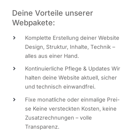
Deine Vorteile unserer
Webpakete:
Kom­plet­te Erstel­lung dei­ner Web­site
Design, Struk­tur, Inhal­te, Tech­nik –
alles aus einer Hand.
Kon­ti­nu­ier­li­che Pfle­ge & Updates Wir
hal­ten dei­ne Web­site aktu­ell, sicher
und tech­nisch einwandfrei.
Fixe monat­li­che oder ein­ma­li­ge Prei­
se Kei­ne ver­steck­ten Kos­ten, kei­ne
Zusatz­rech­nun­gen – vol­le
Transparenz.