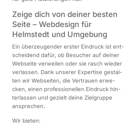
Zeige dich von deiner besten
Seite – Webdesign für
Helmstedt und Umgebung
Ein über­zeu­gen­der ers­ter Ein­druck ist ent­
schei­dend dafür, ob Besu­cher auf dei­ner
Web­sei­te ver­wei­len oder sie rasch wie­der
ver­las­sen. Dank unse­rer Exper­ti­se gestal­
ten wir Web­sei­ten, die Ver­trau­en erwe­
cken, einen pro­fes­sio­nel­len Ein­druck hin­
ter­las­sen und gezielt dei­ne Ziel­grup­pe
ansprechen.
Wir bie­ten: