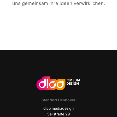
uns gemein­sam Ihre Ideen verwirklichen.
Stand­ort Hannover
dico media­de­sign
Sall­stra­ße 29