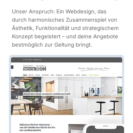
Unser Anspruch: Ein Web­de­sign, das
durch har­mo­ni­sches Zusam­men­spiel von
Ästhe­tik, Funk­tio­na­li­tät und stra­te­gi­schem
Kon­zept begeis­tert – und dei­ne Ange­bo­te
best­mög­lich zur Gel­tung bringt.