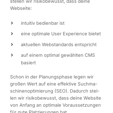
stel­len wir risi­ko­be­wusst, dass dei­ne
Webseite:
intui­tiv bedien­bar ist
eine opti­ma­le User Expe­ri­ence bietet
aktu­el­len Web­stan­dards entspricht
auf einem opti­mal gewähl­ten CMS
basiert
Schon in der Pla­nungs­pha­se legen wir
gro­ßen Wert auf eine effek­ti­ve Such­ma­
schi­nen­op­ti­mie­rung (SEO). Dadurch stel­
len wir risi­ko­be­wusst, dass dei­ne Web­site
von Anfang an opti­ma­le Vor­aus­set­zun­gen
für gute Plat­zie­run­gen hat.