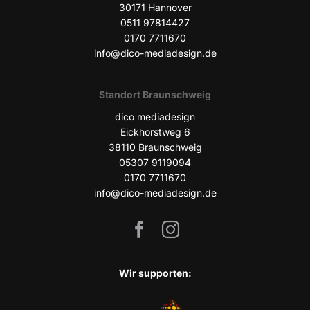
30171 Han­no­ver
0511 97814427
0170 7711670
info@dico-mediadesign.de
Stand­ort Braunschweig
dico media­de­sign
Eick­horst­weg 6
38110 Braun­schweig
05307 9119094
0170 7711670
info@dico-mediadesign.de
Wir sup­port­en: