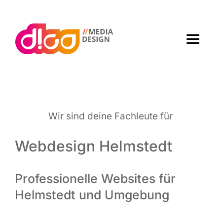
Zum
Inhalt
springen
Toggle
Navigat
Home
Agen­tur
Wir sind dei­ne Fach­leu­te für
Arbei­ten
Webdesign Helmstedt
Leis­tun­gen
Professionelle Websites für
Helmstedt und Umgebung
Kon­takt