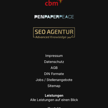
Impres­sum
Daten­schutz
AGB
DIN For­ma­te
Jobs / Stellenangebote
Site­map
Leis­tun­gen
Alle Leis­tun­gen auf einen Blick