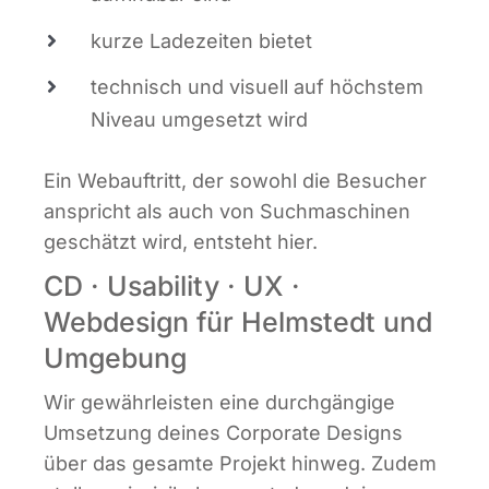
kur­ze Lade­zei­ten bietet
tech­nisch und visu­ell auf höchs­tem
Niveau umge­setzt wird
Ein Web­auf­tritt, der sowohl die Besu­cher
anspricht als auch von Such­ma­schi­nen
geschätzt wird, ent­steht hier.
CD · Usability · UX ·
Webdesign für Helmstedt und
Umgebung
Wir gewähr­leis­ten eine durch­gän­gi­ge
Umset­zung dei­nes Cor­po­ra­te Designs
über das gesam­te Pro­jekt hin­weg. Zudem