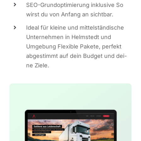
SEO-Grund­op­ti­mie­rung inklu­si­ve So
wirst du von Anfang an sichtbar.
Ide­al für klei­ne und mit­tel­stän­di­sche
Unter­neh­men in Helm­stedt und
Umge­bung Fle­xi­ble Pake­te, per­fekt
abge­stimmt auf dein Bud­get und dei­
ne Ziele.