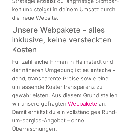
Stra­te­gie erzielst du lang­fris­ti­ge Sicht­bar­
keit und steigst in dei­nem Umsatz durch
die neue Website.
Unsere Webpakete – alles
inklusive, keine versteckten
Kosten
Für zahl­rei­che Fir­men in Helm­stedt und
der nähe­ren Umge­bung ist es ent­schei­
dend, trans­pa­ren­te Prei­se sowie eine
umfas­sen­de Kos­ten­trans­pa­renz zu
gewähr­leis­ten. Aus die­sem Grund stel­len
wir unse­re gefrag­ten
Web­pa­ke­te
an.
Damit erhältst du ein voll­stän­di­ges Rund­
um-sorg­los-Ange­bot – ohne
Überraschungen.