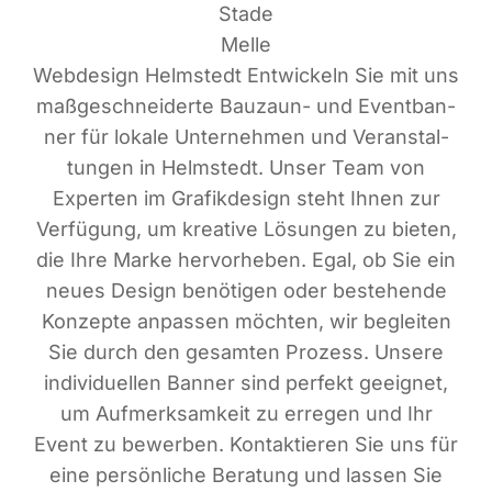
Stade
Melle
Web­de­sign Helm­stedt Ent­wi­ckeln Sie mit uns
maß­ge­schnei­der­te Bau­zaun- und Event­ban­
ner für loka­le Unter­neh­men und Ver­an­stal­
tun­gen in Helm­stedt. Unser Team von
Exper­ten im Gra­fik­de­sign steht Ihnen zur
Ver­fü­gung, um krea­ti­ve Lösun­gen zu bie­ten,
die Ihre Mar­ke her­vor­he­ben. Egal, ob Sie ein
neu­es Design benö­ti­gen oder bestehen­de
Kon­zep­te anpas­sen möch­ten, wir beglei­ten
Sie durch den gesam­ten Pro­zess. Unse­re
indi­vi­du­el­len Ban­ner sind per­fekt geeig­net,
um Auf­merk­sam­keit zu erre­gen und Ihr
Event zu bewer­ben. Kon­tak­tie­ren Sie uns für
eine per­sön­li­che Bera­tung und las­sen Sie