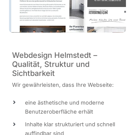
Webdesign Helmstedt –
Qualität, Struktur und
Sichtbarkeit
Wir gewähr­leis­ten, dass Ihre Webseite:
eine ästhe­ti­sche und moder­ne
Benut­zer­ober­flä­che erhält
Inhal­te klar struk­tu­riert und schnell
auf­find­bar sind