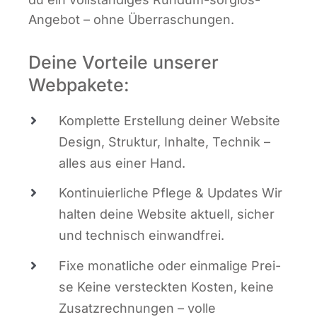
Ange­bot – ohne Überraschungen.
Deine Vorteile unserer
Webpakete:
Kom­plet­te Erstel­lung dei­ner Web­site
Design, Struk­tur, Inhal­te, Tech­nik –
alles aus einer Hand.
Kon­ti­nu­ier­li­che Pfle­ge & Updates Wir
hal­ten dei­ne Web­site aktu­ell, sicher
und tech­nisch einwandfrei.
Fixe monat­li­che oder ein­ma­li­ge Prei­
se Kei­ne ver­steck­ten Kos­ten, kei­ne
Zusatz­rech­nun­gen – vol­le