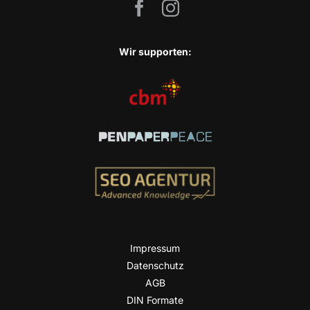
Wir sup­port­en:
Impres­sum
Daten­schutz
AGB
DIN For­ma­te