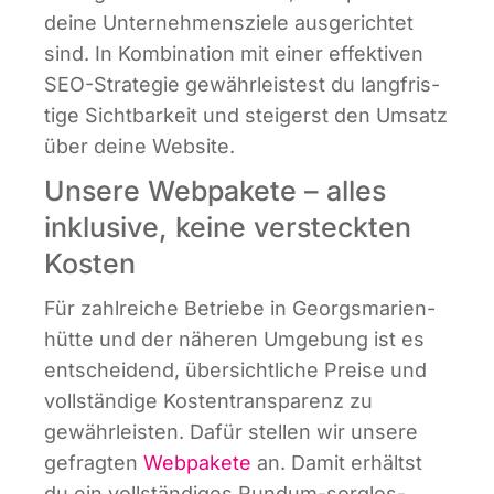
dei­ne Unter­neh­mens­zie­le aus­ge­rich­tet
sind. In Kom­bi­na­ti­on mit einer effek­ti­ven
SEO-Stra­te­gie gewähr­leis­test du lang­fris­
ti­ge Sicht­bar­keit und stei­gerst den Umsatz
über dei­ne Website.
Unsere Webpakete – alles
inklusive, keine versteckten
Kosten
Für zahl­rei­che Betrie­be in Georgs­ma­ri­en­
hüt­te und der nähe­ren Umge­bung ist es
ent­schei­dend, über­sicht­li­che Prei­se und
voll­stän­di­ge Kos­ten­trans­pa­renz zu
gewähr­leis­ten. Dafür stel­len wir unse­re
gefrag­ten
Web­pa­ke­te
an. Damit erhältst
du ein voll­stän­di­ges Rund­um-sorg­los-