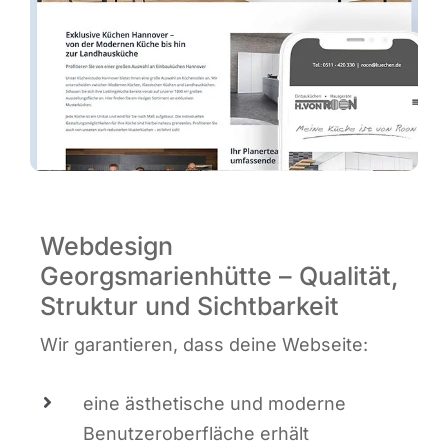
Webdesign
Georgsmarienhütte – Qualität,
Struktur und Sichtbarkeit
Wir garan­tie­ren, dass dei­ne Webseite:
eine ästhe­ti­sche und moder­ne
Benut­zer­ober­flä­che erhält