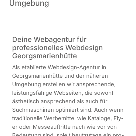
Umgebung
Infor­ma­ti­ves
Maga­zin
Deine Webagentur für
professionelles Webdesign
Georgsmarienhütte
Als eta­blier­te Web­de­sign-Agen­tur in
Georgs­ma­ri­en­hüt­te und der nähe­ren
Umge­bung erstel­len wir anspre­chen­de,
leis­tungs­fä­hi­ge Web­sei­ten, die sowohl
ästhe­tisch anspre­chend als auch für
Such­ma­schi­nen opti­miert sind. Auch wenn
tra­di­tio­nel­le Wer­be­mit­tel wie Kata­lo­ge, Fly­
er oder Mes­se­auf­trit­te nach wie vor von
Bedeu­tung sind, spielt heut­zu­ta­ge ein pro­