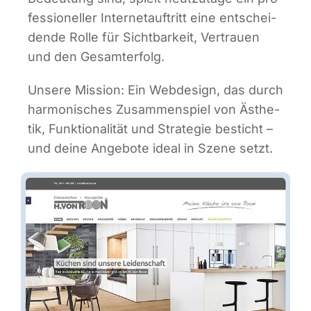
fes­sio­nel­ler Inter­net­auf­tritt eine ent­schei­
den­de Rol­le für Sicht­bar­keit, Ver­trau­en
und den Gesamterfolg.
Unse­re Mis­si­on: Ein Web­de­sign, das durch
har­mo­ni­sches Zusam­men­spiel von Ästhe­
tik, Funk­tio­na­li­tät und Stra­te­gie besticht –
und dei­ne Ange­bo­te ide­al in Sze­ne setzt.