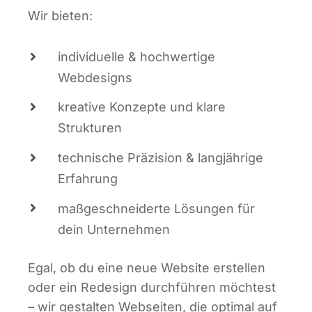
Wir bie­ten:
indi­vi­du­el­le & hoch­wer­ti­ge
Webdesigns
krea­ti­ve Kon­zep­te und kla­re
Strukturen
tech­ni­sche Prä­zi­si­on & lang­jäh­ri­ge
Erfahrung
maß­ge­schnei­der­te Lösun­gen für
dein Unternehmen
Egal, ob du eine neue Web­site erstel­len
oder ein Rede­sign durch­füh­ren möch­test
– wir gestal­ten Web­sei­ten, die opti­mal auf