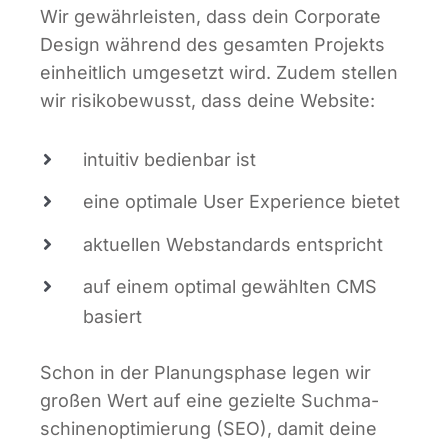
Wir gewähr­leis­ten, dass dein Cor­po­ra­te
Design wäh­rend des gesam­ten Pro­jekts
ein­heit­lich umge­setzt wird. Zudem stel­len
wir risi­ko­be­wusst, dass dei­ne Website:
intui­tiv bedien­bar ist
eine opti­ma­le User Expe­ri­ence bietet
aktu­el­len Web­stan­dards entspricht
auf einem opti­mal gewähl­ten CMS
basiert
Schon in der Pla­nungs­pha­se legen wir
gro­ßen Wert auf eine geziel­te Such­ma­
schi­nen­op­ti­mie­rung (SEO), damit dei­ne