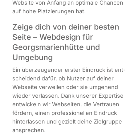
Web­site von Anfang an opti­ma­le Chan­cen
auf hohe Plat­zie­run­gen hat.
Zeige dich von deiner besten
Seite – Webdesign für
Georgsmarienhütte und
Umgebung
Ein über­zeu­gen­der ers­ter Ein­druck ist ent­
schei­dend dafür, ob Nut­zer auf dei­ner
Web­sei­te ver­wei­len oder sie umge­hend
wie­der ver­las­sen. Dank unse­rer Exper­ti­se
ent­wi­ckeln wir Web­sei­ten, die Ver­trau­en
för­dern, einen pro­fes­sio­nel­len Ein­druck
hin­ter­las­sen und gezielt dei­ne Ziel­grup­pe
ansprechen.