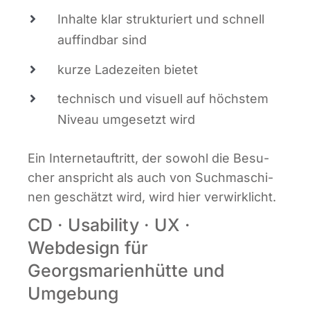
Inhal­te klar struk­tu­riert und schnell
auf­find­bar sind
kur­ze Lade­zei­ten bietet
tech­nisch und visu­ell auf höchs­tem
Niveau umge­setzt wird
Ein Inter­net­auf­tritt, der sowohl die Besu­
cher anspricht als auch von Such­ma­schi­
nen geschätzt wird, wird hier verwirklicht.
CD · Usability · UX ·
Webdesign für
Georgsmarienhütte und
Umgebung