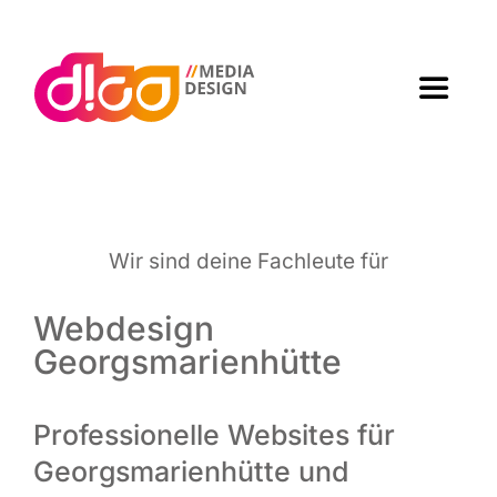
Zum
Inhalt
springen
Toggle
Navigat
Home
Agen­tur
Wir sind dei­ne Fach­leu­te für
Arbei­ten
Webdesign
Georgsmarienhütte
Leis­tun­gen
Professionelle Websites für
Kon­takt
Georgsmarienhütte und