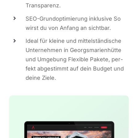
Transparenz.
SEO-Grund­op­ti­mie­rung inklu­si­ve So
wirst du von Anfang an sichtbar.
Ide­al für klei­ne und mit­tel­stän­di­sche
Unter­neh­men in Georgs­ma­ri­en­hüt­te
und Umge­bung Fle­xi­ble Pake­te, per­
fekt abge­stimmt auf dein Bud­get und
dei­ne Ziele.