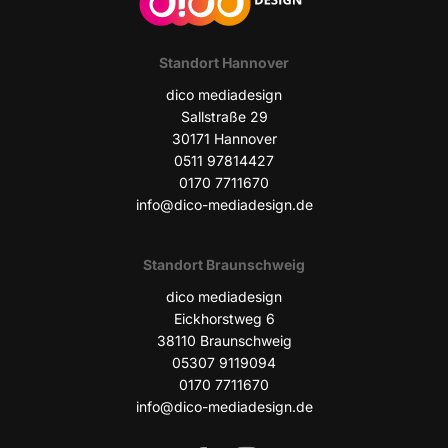
Stand­ort Hannover
dico media­de­sign
Sall­stra­ße 29
30171 Han­no­ver
0511 97814427
0170 7711670
info@dico-mediadesign.de
Stand­ort Braunschweig
dico media­de­sign
Eick­horst­weg 6
38110 Braun­schweig
05307 9119094
0170 7711670
info@dico-mediadesign.de