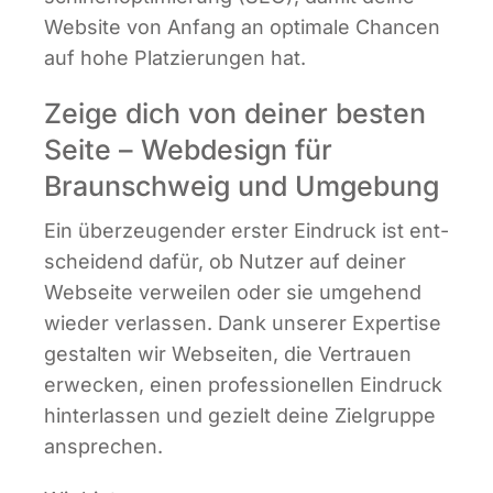
Web­site von Anfang an opti­ma­le Chan­cen
auf hohe Plat­zie­run­gen hat.
Zeige dich von deiner besten
Seite – Webdesign für
Braunschweig und Umgebung
Ein über­zeu­gen­der ers­ter Ein­druck ist ent­
schei­dend dafür, ob Nut­zer auf dei­ner
Web­sei­te ver­wei­len oder sie umge­hend
wie­der ver­las­sen. Dank unse­rer Exper­ti­se
gestal­ten wir Web­sei­ten, die Ver­trau­en
erwe­cken, einen pro­fes­sio­nel­len Ein­druck
hin­ter­las­sen und gezielt dei­ne Ziel­grup­pe
ansprechen.