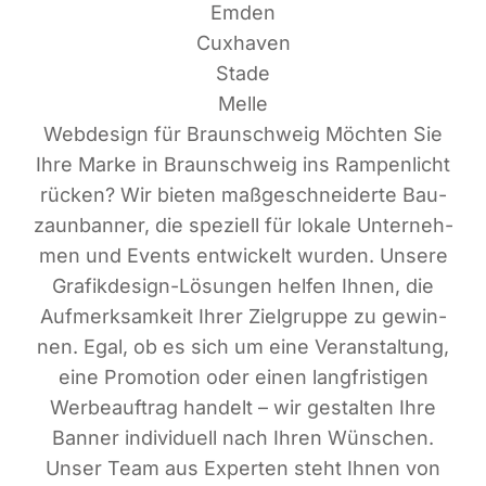
Emden
Cuxhaven
Stade
Melle
Web­de­sign für Braun­schweig Möch­ten Sie
Ihre Mar­ke in Braun­schweig ins Ram­pen­licht
rücken? Wir bie­ten maß­ge­schnei­der­te Bau­
zaun­ban­ner, die spe­zi­ell für loka­le Unter­neh­
men und Events ent­wi­ckelt wur­den. Unse­re
Gra­fik­de­sign-Lösun­gen hel­fen Ihnen, die
Auf­merk­sam­keit Ihrer Ziel­grup­pe zu gewin­
nen. Egal, ob es sich um eine Ver­an­stal­tung,
eine Pro­mo­ti­on oder einen lang­fris­ti­gen
Wer­be­auf­trag han­delt – wir gestal­ten Ihre
Ban­ner indi­vi­du­ell nach Ihren Wün­schen.
Unser Team aus Exper­ten steht Ihnen von