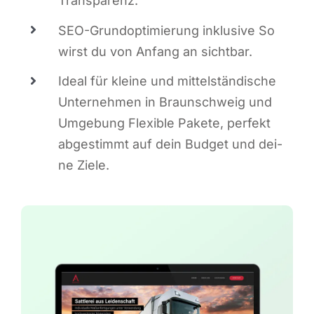
Transparenz.
SEO-Grund­op­ti­mie­rung inklu­si­ve So
wirst du von Anfang an sichtbar.
Ide­al für klei­ne und mit­tel­stän­di­sche
Unter­neh­men in Braun­schweig und
Umge­bung Fle­xi­ble Pake­te, per­fekt
abge­stimmt auf dein Bud­get und dei­
ne Ziele.