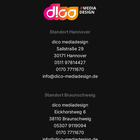
Stand­ort Hannover
dico media­de­sign
Sall­stra­ße 29
30171 Han­no­ver
0511 97814427
0170 7711670
info@dico-mediadesign.de
Stand­ort Braunschweig
dico media­de­sign
Eick­horst­weg 6
38110 Braun­schweig
05307 9119094
0170 7711670
info@dico-mediadesign.de