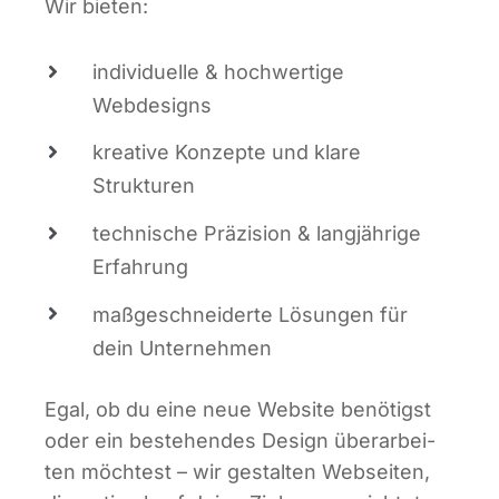
Wir bie­ten:
indi­vi­du­el­le & hoch­wer­ti­ge
Webdesigns
krea­ti­ve Kon­zep­te und kla­re
Strukturen
tech­ni­sche Prä­zi­si­on & lang­jäh­ri­ge
Erfahrung
maß­ge­schnei­der­te Lösun­gen für
dein Unternehmen
Egal, ob du eine neue Web­site benö­tigst
oder ein bestehen­des Design über­ar­bei­
ten möch­test – wir gestal­ten Web­sei­ten,