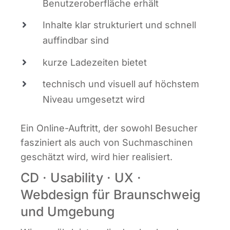
Benut­zer­ober­flä­che erhält
Inhal­te klar struk­tu­riert und schnell
auf­find­bar sind
kur­ze Lade­zei­ten bietet
tech­nisch und visu­ell auf höchs­tem
Niveau umge­setzt wird
Ein Online-Auf­tritt, der sowohl Besu­cher
fas­zi­niert als auch von Such­ma­schi­nen
geschätzt wird, wird hier realisiert.
CD · Usability · UX ·
Webdesign für Braunschweig
und Umgebung