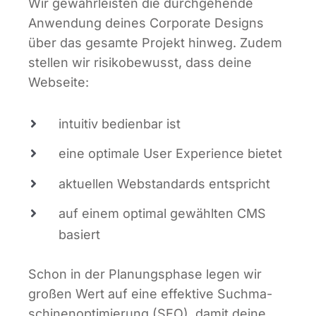
Wir gewähr­leis­ten die durch­ge­hen­de
Anwen­dung dei­nes Cor­po­ra­te Designs
über das gesam­te Pro­jekt hin­weg. Zudem
stel­len wir risi­ko­be­wusst, dass dei­ne
Webseite:
intui­tiv bedien­bar ist
eine opti­ma­le User Expe­ri­ence bietet
aktu­el­len Web­stan­dards entspricht
auf einem opti­mal gewähl­ten CMS
basiert
Schon in der Pla­nungs­pha­se legen wir
gro­ßen Wert auf eine effek­ti­ve Such­ma­
schi­nen­op­ti­mie­rung (SEO), damit dei­ne