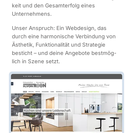
keit und den Gesamt­erfolg eines
Unternehmens.
Unser Anspruch: Ein Web­de­sign, das
durch eine har­mo­ni­sche Ver­bin­dung von
Ästhe­tik, Funk­tio­na­li­tät und Stra­te­gie
besticht – und dei­ne Ange­bo­te best­mög­
lich in Sze­ne setzt.