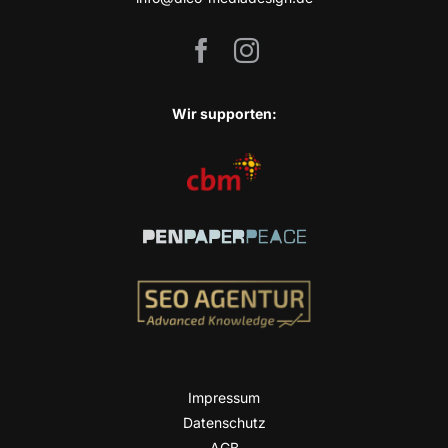
Wir sup­port­en:
Impres­sum
Daten­schutz
AGB