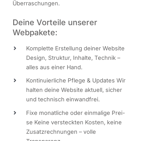
Überraschungen.
Deine Vorteile unserer
Webpakete:
Kom­plet­te Erstel­lung dei­ner Web­site
Design, Struk­tur, Inhal­te, Tech­nik –
alles aus einer Hand.
Kon­ti­nu­ier­li­che Pfle­ge & Updates Wir
hal­ten dei­ne Web­site aktu­ell, sicher
und tech­nisch einwandfrei.
Fixe monat­li­che oder ein­ma­li­ge Prei­
se Kei­ne ver­steck­ten Kos­ten, kei­ne
Zusatz­rech­nun­gen – vol­le