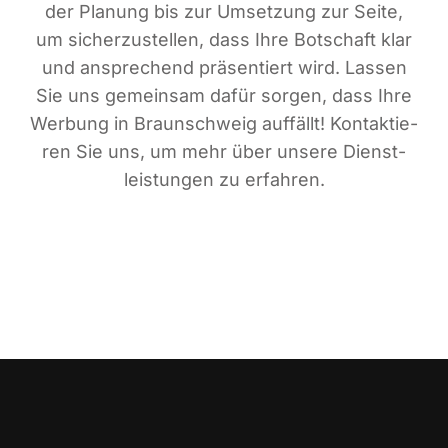
der Pla­nung bis zur Umset­zung zur Sei­te,
um sicher­zu­stel­len, dass Ihre Bot­schaft klar
und anspre­chend prä­sen­tiert wird. Las­sen
Sie uns gemein­sam dafür sor­gen, dass Ihre
Wer­bung in Braun­schweig auf­fällt! Kon­tak­tie­
ren Sie uns, um mehr über unse­re Dienst­
leis­tun­gen zu erfahren.