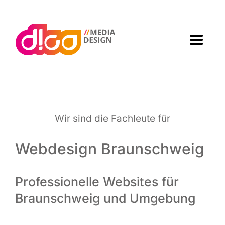
Zum
Inhalt
springen
Toggle
Navigat
Home
Agen­tur
Wir sind die Fach­leu­te für
Arbei­ten
Webdesign Braunschweig
Leis­tun­gen
Professionelle Websites für
Braunschweig und Umgebung
Kon­takt