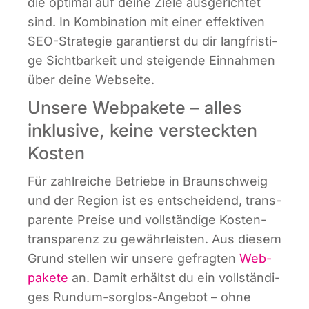
die opti­mal auf dei­ne Zie­le aus­ge­rich­tet
sind. In Kom­bi­na­ti­on mit einer effek­ti­ven
SEO-Stra­te­gie garan­tierst du dir lang­fris­ti­
ge Sicht­bar­keit und stei­gen­de Ein­nah­men
über dei­ne Webseite.
Unsere Webpakete – alles
inklusive, keine versteckten
Kosten
Für zahl­rei­che Betrie­be in Braun­schweig
und der Regi­on ist es ent­schei­dend, trans­
pa­ren­te Prei­se und voll­stän­di­ge Kos­ten­
trans­pa­renz zu gewähr­leis­ten. Aus die­sem
Grund stel­len wir unse­re gefrag­ten
Web­
pa­ke­te
an. Damit erhältst du ein voll­stän­di­
ges Rund­um-sorg­los-Ange­bot – ohne