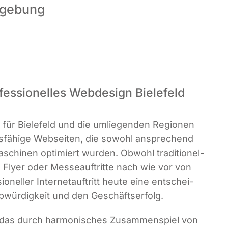
Umgebung
fessionelles Webdesign Bielefeld
r für Bie­le­feld und die umlie­gen­den Regio­nen
ngs­fä­hi­ge Web­sei­ten, die sowohl anspre­chend
­schi­nen opti­miert wur­den. Obwohl tra­di­tio­nel­
ge, Fly­er oder Mes­se­auf­trit­te nach wie vor von
o­nel­ler Inter­net­auf­tritt heu­te eine ent­schei­
aub­wür­dig­keit und den Geschäftserfolg.
das durch har­mo­ni­sches Zusam­men­spiel von