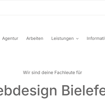
Agen­tur
Arbei­ten
Leis­tun­gen
Infor­ma­t
Wir sind dei­ne Fach­leu­te für
bdesign Bielef