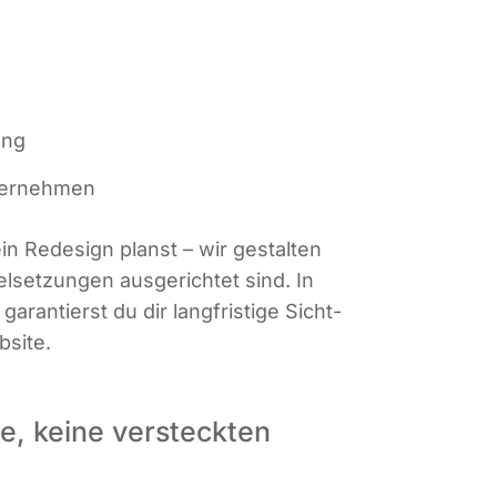
rung
nternehmen
n Rede­sign planst – wir gestal­ten
iel­set­zun­gen aus­ge­rich­tet sind. In
garan­tierst du dir lang­fris­ti­ge Sicht­
bsite.
e, keine versteckten