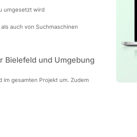
au umge­setzt wird
t als auch von Such­ma­schi­nen
für Bielefeld und Umgebung
end im gesam­ten Pro­jekt um. Zudem