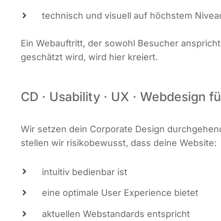
tech­nisch und visu­ell auf höchs­tem Nive
Ein Web­auf­tritt, der sowohl Besu­cher ansprich
geschätzt wird, wird hier kreiert.
CD · Usability · UX · Webdesign 
Wir set­zen dein Cor­po­ra­te Design durch­ge­h
stel­len wir risi­ko­be­wusst, dass dei­ne Website:
intui­tiv bedien­bar ist
eine opti­ma­le User Expe­ri­ence bietet
aktu­el­len Web­stan­dards entspricht