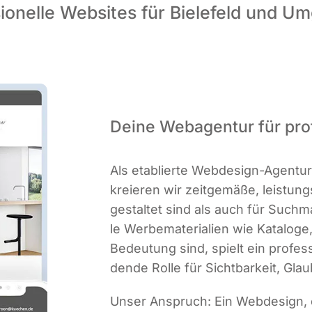
ionelle Websites für Bielefeld und 
Deine Webagentur für pro
Als eta­blier­te Web­de­sign-Agen­tu
kre­ieren wir zeit­ge­mä­ße, leis­tu
gestal­tet sind als auch für Such­ma
le Wer­be­ma­te­ria­li­en wie Kata­lo­
Bedeu­tung sind, spielt ein pro­fes­si
den­de Rol­le für Sicht­bar­keit, Gl
Unser Anspruch: Ein Web­de­sign, 