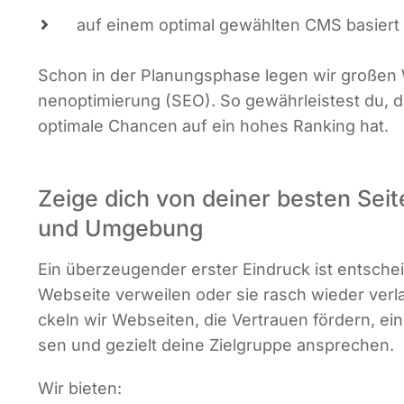
auf einem opti­mal gewähl­ten CMS basiert
Schon in der Pla­nungs­pha­se legen wir gro­ßen W
nen­op­ti­mie­rung (SEO). So gewähr­leis­test du,
opti­ma­le Chan­cen auf ein hohes Ran­king hat.
Zeige dich von deiner besten Seit
und Umgebung
Ein über­zeu­gen­der ers­ter Ein­druck ist ent­sche
Web­sei­te ver­wei­len oder sie rasch wie­der ver­l
ckeln wir Web­sei­ten, die Ver­trau­en för­dern, eine
sen und gezielt dei­ne Ziel­grup­pe ansprechen.
Wir bie­ten: