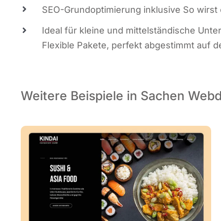
SEO-Grund­op­ti­mie­rung inklu­si­ve So wirs
Ide­al für klei­ne und mit­tel­stän­di­sche Un
Fle­xi­ble Pake­te, per­fekt abge­stimmt auf 
Weitere Beispiele in Sachen Webd