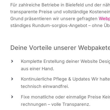
Für zahl­rei­che Betrie­be in Bie­le­feld und der 
trans­pa­ren­te Prei­se und voll­stän­di­ge Kos­ten­
Grund prä­sen­tie­ren wir unse­re gefrag­ten
Web­p
stän­di­ges Rund­um-sorg­los-Ange­bot – ohne 
Deine Vorteile unserer Webpaket
Kom­plet­te Erstel­lung dei­ner Web­site Design
aus einer Hand.
Kon­ti­nu­ier­li­che Pfle­ge & Updates Wir hal­
tech­nisch einwandfrei.
Fixe monat­li­che oder ein­ma­li­ge Prei­se Ke
rech­nun­gen – vol­le Transparenz.