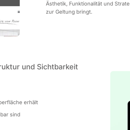
Ästhe­tik, Funk­tio­na­li­tät und Stra­
zur Gel­tung bringt.
ruktur und Sichtbarkeit
er­flä­che erhält
d­bar sind