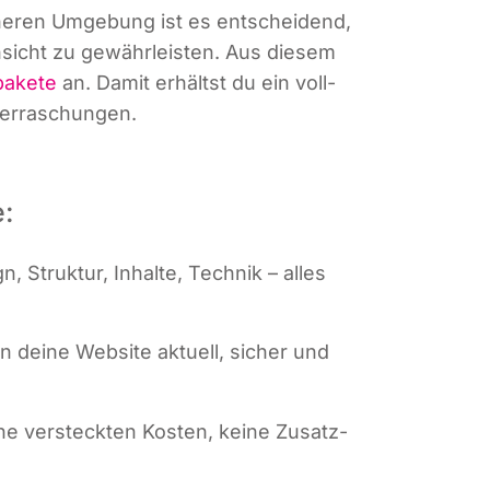
nähe­ren Umge­bung ist es ent­schei­dend,
ein­sicht zu gewähr­leis­ten. Aus die­sem
a­ke­te
an. Damit erhältst du ein voll­
Überraschungen.
e:
, Struk­tur, Inhal­te, Tech­nik – alles
ten dei­ne Web­site aktu­ell, sicher und
i­ne ver­steck­ten Kos­ten, kei­ne Zusatz­