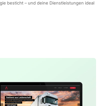
te­gie besticht – und dei­ne Dienst­leis­tun­gen ide­al