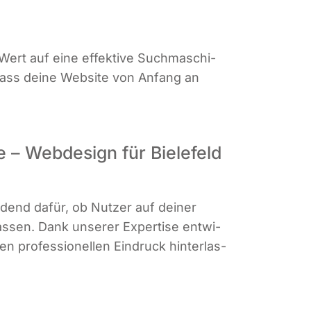
ert auf eine effek­ti­ve Such­ma­schi­
 dass dei­ne Web­site von Anfang an
e – Webdesign für Bielefeld
i­dend dafür, ob Nut­zer auf dei­ner
as­sen. Dank unse­rer Exper­ti­se ent­wi­
n pro­fes­sio­nel­len Ein­druck hin­ter­las­