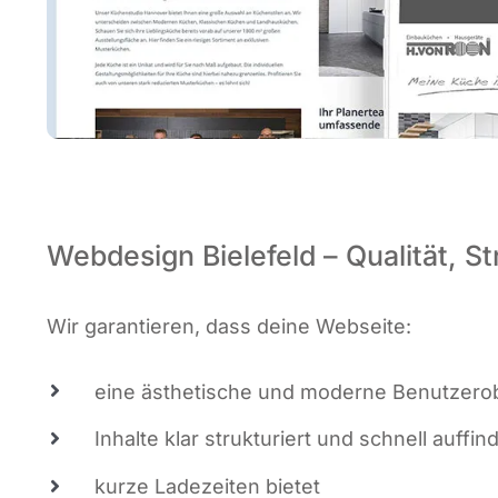
Webdesign Bielefeld – Qualität, St
Wir garan­tie­ren, dass dei­ne Webseite:
eine ästhe­ti­sche und moder­ne Benut­zer­ob
Inhal­te klar struk­tu­riert und schnell auf­fin
kur­ze Lade­zei­ten bietet