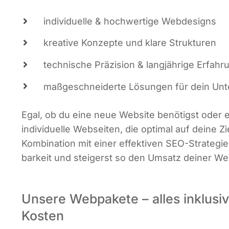
indi­vi­du­el­le & hoch­wer­ti­ge Webdesigns
krea­ti­ve Kon­zep­te und kla­re Strukturen
tech­ni­sche Prä­zi­si­on & lang­jäh­ri­ge Erfah
maß­ge­schnei­der­te Lösun­gen für dein U
Egal, ob du eine neue Web­site benö­tigst oder ei
indi­vi­du­el­le Web­sei­ten, die opti­mal auf dei­ne Z
Kom­bi­na­ti­on mit einer effek­ti­ven SEO-Stra­te­gie 
bar­keit und stei­gerst so den Umsatz dei­ner We
Unsere Webpakete – alles inklusiv
Kosten