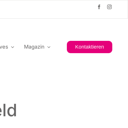
i­ves
Maga­zin
Kon­tak­tie­ren
eld