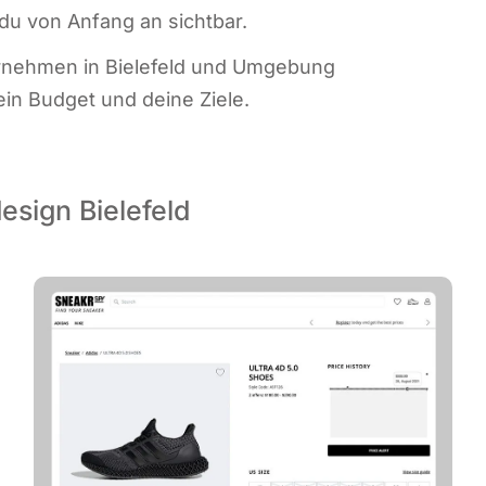
t du von Anfang an sichtbar.
ter­neh­men in Bie­le­feld und Umge­bung
dein Bud­get und dei­ne Ziele.
esign Bielefeld