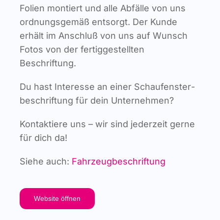
Foli­en mon­tiert und alle Abfäl­le von uns
ord­nungs­ge­mäß ent­sorgt. Der Kun­de
erhält im Anschluß von uns auf Wunsch
Fotos von der fer­tig­ge­stell­ten
Beschriftung.
Du hast Inter­es­se an einer Schau­fens­ter­
be­schrif­tung für dein Unternehmen?
Kon­tak­tie­re uns – wir sind jeder­zeit ger­ne
für dich da!
Sie­he auch:
Fahr­zeug­be­schrif­tung
Web­site öffnen