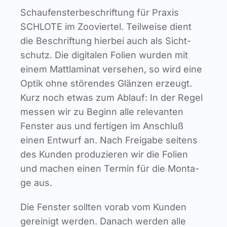
Schau­fens­ter­be­schrif­tung für Pra­xis
Infor­ma­ti­ves
SCHLOTE im Zoo­vier­tel. Teil­wei­se dient
die Beschrif­tung hier­bei auch als Sicht­
Maga­zin
schutz. Die digi­ta­len Foli­en wur­den mit
einem Matt­la­mi­nat ver­se­hen, so wird eine
Optik ohne stö­ren­des Glän­zen erzeugt.
Kurz noch etwas zum Ablauf: In der Regel
mes­sen wir zu Beginn alle rele­van­ten
Fens­ter aus und fer­ti­gen im Anschluß
einen Ent­wurf an. Nach Frei­ga­be sei­tens
des Kun­den pro­du­zie­ren wir die Foli­en
und machen einen Ter­min für die Mon­ta­
ge aus.
Die Fens­ter soll­ten vor­ab vom Kun­den
gerei­nigt wer­den. Danach wer­den alle