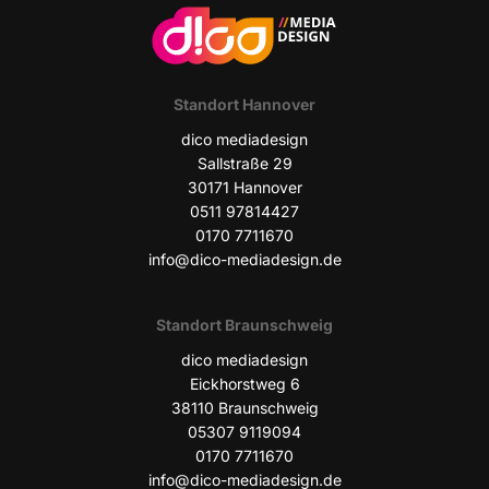
Stand­ort Hannover
dico media­de­sign
Sall­stra­ße 29
30171 Han­no­ver
0511 97814427
0170 7711670
info@dico-mediadesign.de
Stand­ort Braunschweig
dico media­de­sign
Eick­horst­weg 6
38110 Braun­schweig
05307 9119094
0170 7711670
info@dico-mediadesign.de