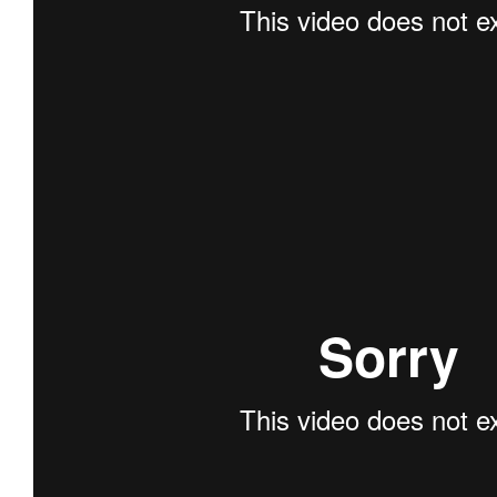
Infor­ma­ti­ves
Maga­zin