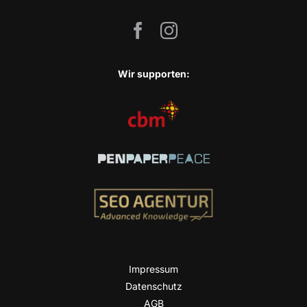
Wir sup­port­en:
Impres­sum
Daten­schutz
AGB