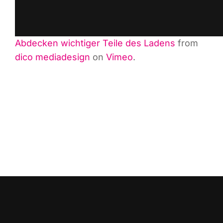
Abde­cken wich­ti­ger Tei­le des Ladens
from
dico media­de­sign
on
Vimeo
.