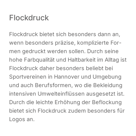
Flockdruck
Flock­druck bie­tet sich beson­ders dann an,
wenn beson­ders prä­zi­se, kom­pli­zier­te For­
men gedruckt wer­den sol­len. Durch sei­ne
hohe Farb­qua­li­tät und Halt­bar­keit im All­tag ist
Flock­druck daher beson­ders beliebt bei
Sport­ver­ei­nen in Han­no­ver und Umge­bung
und auch Berufs­for­men, wo die Beklei­dung
inten­si­ven Umwelt­ein­flüs­sen aus­ge­setzt ist.
Durch die leich­te Erhö­hung der Beflo­ckung
bie­tet sich Flock­druck zudem beson­ders für
Logos an.