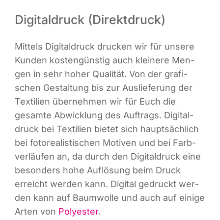
Digitaldruck (Direktdruck)
Mit­tels Digi­tal­druck dru­cken wir für unse­re
Kun­den kos­ten­güns­tig auch klei­ne­re Men­
gen in sehr hoher Qua­li­tät. Von der gra­fi­
schen Gestal­tung bis zur Aus­lie­fe­rung der
Tex­ti­li­en über­neh­men wir für Euch die
gesam­te Abwick­lung des Auf­trags. Digi­tal­
druck bei Tex­ti­li­en bie­tet sich haupt­säch­lich
bei foto­rea­lis­ti­schen Moti­ven und bei Farb­
ver­läu­fen an, da durch den Digi­tal­druck eine
beson­ders hohe Auf­lö­sung beim Druck
erreicht wer­den kann. Digi­tal gedruckt wer­
den kann auf Baum­wol­le und auch auf eini­ge
Arten von
Poly­es­ter
.