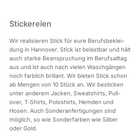
Stickereien
Wir rea­li­sie­ren Stick für eure Berufs­be­klei­
dung in Han­no­ver. Stick ist belast­bar und hält
auch star­ke Bean­spru­chung im Berufs­all­tag
aus und ist auch nach vie­len Wasch­gän­gen
noch farb­lich bril­lant. Wir bie­ten Stick schon
ab Men­gen von 10 Stück an. Wir besti­cken
unter ande­rem Jacken, Sweat­shirts, Pull­
over, T‑Shirts, Polo­shirts, Hem­den und
Hosen. Auch Son­der­an­fer­ti­gun­gen sind
mög­lich, so wie Son­der­far­ben wie Sil­ber
oder Gold.