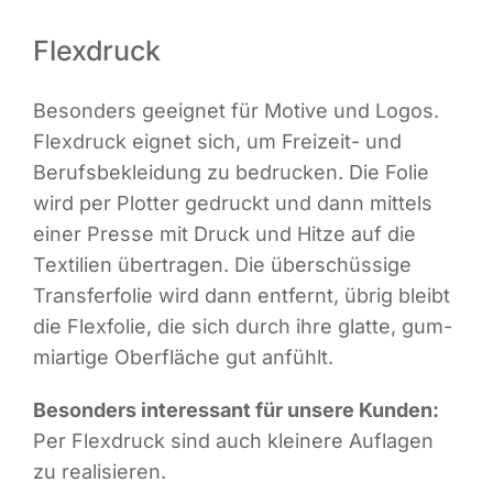
Flexdruck
Beson­ders geeig­net für Moti­ve und Logos.
Flex­druck eig­net sich, um Frei­zeit- und
Berufs­be­klei­dung zu bedru­cken. Die Folie
wird per Plot­ter gedruckt und dann mit­tels
einer Pres­se mit Druck und Hit­ze auf die
Tex­ti­li­en über­tra­gen. Die über­schüs­si­ge
Trans­fer­fo­lie wird dann ent­fernt, übrig bleibt
die Flex­fo­lie, die sich durch ihre glat­te, gum­
mi­ar­ti­ge Ober­flä­che gut anfühlt.
Beson­ders inter­es­sant für unse­re Kun­den:
Per Flex­druck sind auch klei­ne­re Auf­la­gen
zu realisieren.