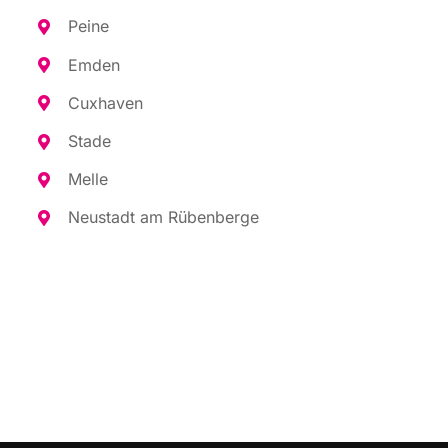
Pei­ne
Emden
Cux­ha­ven
Sta­de
Mel­le
Neu­stadt am Rübenberge