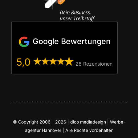
Google Bewertungen
5,0
28 Rezen­sio­nen
© Copy­right 2006 – 2026 | dico media­de­sign | Wer­be­
agen­tur Han­no­ver | Alle Rech­te vorbehalten