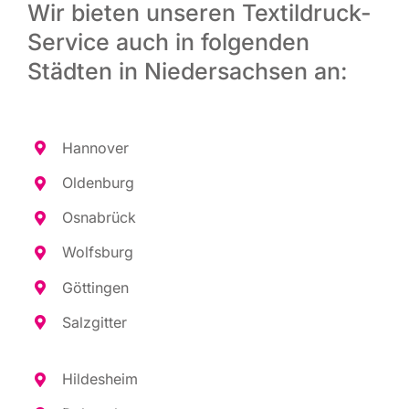
Wir bieten unseren Textildruck-
Service auch in folgenden
Städten in Niedersachsen an:
Han­no­ver
Olden­burg
Osna­brück
Wolfs­burg
Göt­tin­gen
Salz­git­ter
Hil­des­heim