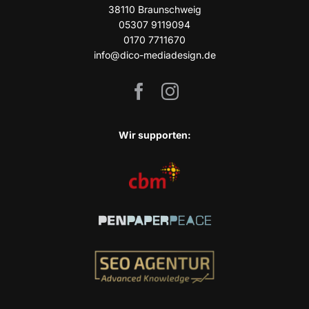
38110 Braun­schweig
05307 9119094
0170 7711670
info@dico-mediadesign.de
Wir sup­port­en: