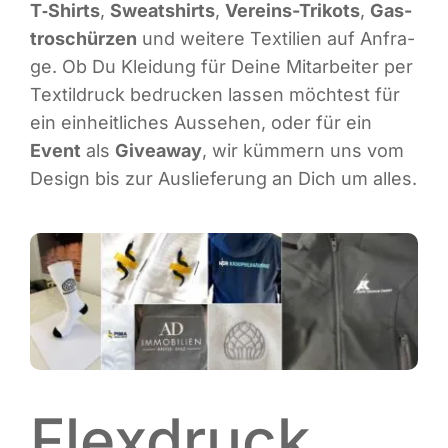
T‑Shirts
,
Sweat­shirts
,
Ver­eins-Tri­kots
,
Gas­
Infor­ma­ti­ves
tro­schür­zen
und wei­te­re Tex­ti­li­en auf Anfra­
ge. Ob Du Klei­dung für Dei­ne Mit­ar­bei­ter per
Tex­til­druck bedru­cken las­sen möch­test für
Maga­zin
ein ein­heit­li­ches Aus­se­hen, oder für ein
Event
als
Givea­way
, wir küm­mern uns vom
Design bis zur Aus­lie­fe­rung an Dich um alles.
Flexdruck,