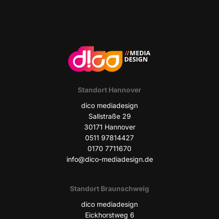
Stand­ort Hannover
dico media­de­sign
Sall­stra­ße 29
30171 Han­no­ver
0511 97814427
0170 7711670
info@dico-mediadesign.de
Stand­ort Braunschweig
dico media­de­sign
Eick­horst­weg 6