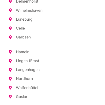
Del­men­horst
Wil­helms­ha­ven
Lüne­burg
Cel­le
Garb­sen
Hameln
Lin­gen (Ems)
Lan­gen­ha­gen
Nord­horn
Wol­fen­büt­tel
Gos­lar