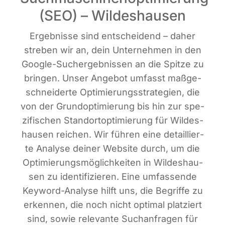
(SEO) – Wildeshausen
Ergeb­nis­se sind ent­schei­dend – daher
stre­ben wir an, dein Unter­neh­men in den
Goog­le-Such­ergeb­nis­sen an die Spit­ze zu
brin­gen. Unser Ange­bot umfasst maß­ge­
schnei­der­te Opti­mie­rungs­stra­te­gien, die
von der Grund­op­ti­mie­rung bis hin zur spe­
zi­fi­schen Stand­ort­op­ti­mie­rung für Wil­des­
hau­sen rei­chen. Wir füh­ren eine detail­lier­
te Ana­ly­se dei­ner Web­site durch, um die
Opti­mie­rungs­mög­lich­kei­ten in Wil­des­hau­
sen zu iden­ti­fi­zie­ren. Eine umfas­sen­de
Key­word-Ana­ly­se hilft uns, die Begrif­fe zu
erken­nen, die noch nicht opti­mal plat­ziert
sind, sowie rele­van­te Such­an­fra­gen für