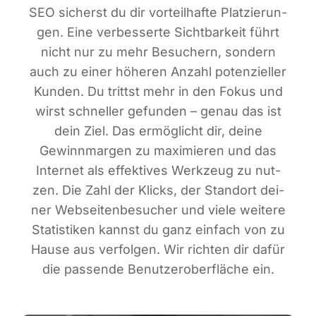
SEO sicherst du dir vor­teil­haf­te Plat­zie­run­
gen. Eine ver­bes­ser­te Sicht­bar­keit führt
nicht nur zu mehr Besu­chern, son­dern
auch zu einer höhe­ren Anzahl poten­zi­el­ler
Kun­den. Du trittst mehr in den Fokus und
wirst schnel­ler gefun­den – genau das ist
dein Ziel. Das ermög­licht dir, dei­ne
Gewinn­mar­gen zu maxi­mie­ren und das
Inter­net als effek­ti­ves Werk­zeug zu nut­
zen. Die Zahl der Klicks, der Stand­ort dei­
ner Web­sei­ten­be­su­cher und vie­le wei­te­re
Sta­tis­ti­ken kannst du ganz ein­fach von zu
Hau­se aus ver­fol­gen. Wir rich­ten dir dafür
die pas­sen­de Benut­zer­ober­flä­che ein.