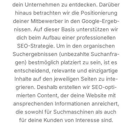
dein Unter­neh­men zu ent­de­cken. Dar­über
hin­aus betrach­ten wir die Posi­tio­nie­rung
dei­ner Mit­be­wer­ber in den Goog­le-Ergeb­
nis­sen. Auf die­ser Basis unter­stüt­zen wir
dich beim Auf­bau einer pro­fes­sio­nel­len
SEO-Stra­te­gie. Um in den orga­ni­schen
Such­ergeb­nis­sen (unbe­zahl­te Such­an­fra­
gen) best­mög­lich plat­ziert zu sein, ist es
ent­schei­dend, rele­van­te und ein­zig­ar­ti­ge
Inhal­te auf den jewei­li­gen Sei­ten zu inte­
grie­ren. Des­halb erstel­len wir SEO-opti­
mier­ten Con­tent, der dei­ne Web­site mit
anspre­chen­den Infor­ma­tio­nen anrei­chert,
die sowohl für Such­ma­schi­nen als auch
für dei­ne Kun­den von Inter­es­se sind.