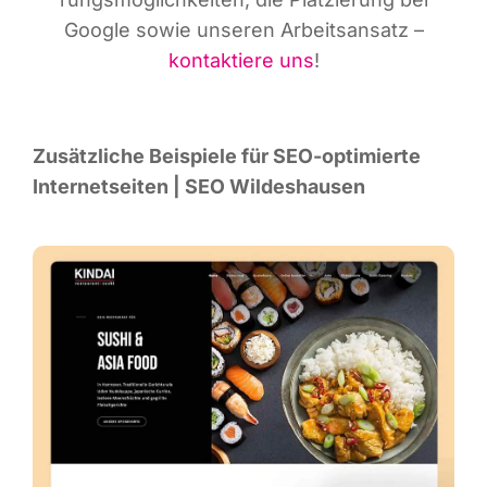
Goog­le sowie unse­ren Arbeits­an­satz –
kon­tak­tie­re uns
!
Zusätz­li­che Bei­spie­le für SEO-opti­mier­te
Inter­net­sei­ten | SEO Wildeshausen