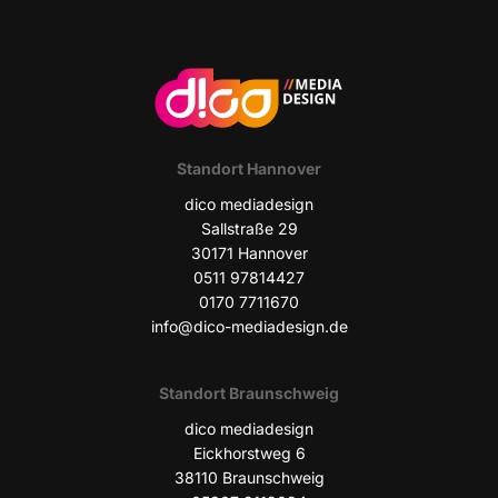
Stand­ort Hannover
dico media­de­sign
Sall­stra­ße 29
30171 Han­no­ver
0511 97814427
0170 7711670
info@dico-mediadesign.de
Stand­ort Braunschweig
dico media­de­sign
Eick­horst­weg 6
38110 Braun­schweig