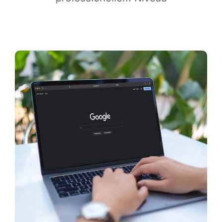
Infor­ma­ti­ves
Maga­zin