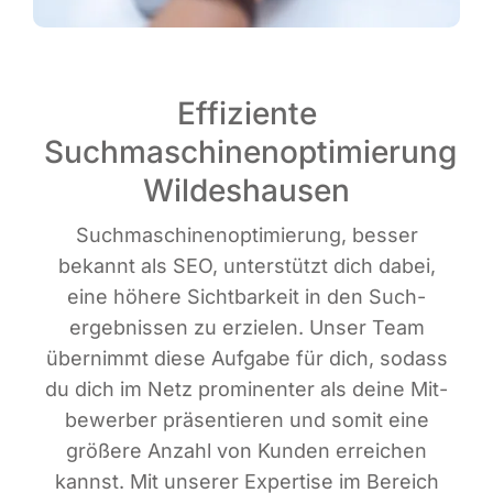
Effiziente
Suchmaschinenoptimierung
Wildeshausen
Such­ma­schi­nen­op­ti­mie­rung, bes­ser
bekannt als SEO, unter­stützt dich dabei,
eine höhe­re Sicht­bar­keit in den Such­
ergeb­nis­sen zu erzie­len. Unser Team
über­nimmt die­se Auf­ga­be für dich, sodass
du dich im Netz pro­mi­nen­ter als dei­ne Mit­
be­wer­ber prä­sen­tie­ren und somit eine
grö­ße­re Anzahl von Kun­den errei­chen
kannst. Mit unse­rer Exper­ti­se im Bereich