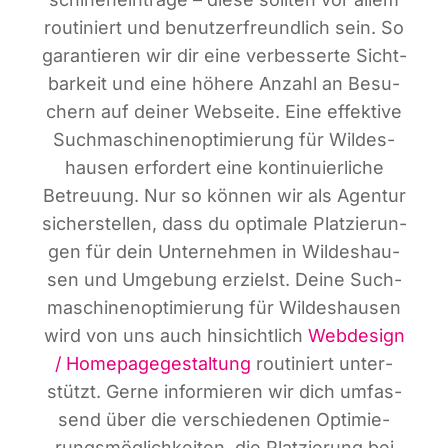
rou­ti­niert und benut­zer­freund­lich sein. So
garan­tie­ren wir dir eine ver­bes­ser­te Sicht­
bar­keit und eine höhe­re Anzahl an Besu­
chern auf dei­ner Web­sei­te. Eine effek­ti­ve
Such­ma­schi­nen­op­ti­mie­rung für Wil­des­
hau­sen erfor­dert eine kon­ti­nu­ier­li­che
Betreu­ung. Nur so kön­nen wir als Agen­tur
sicher­stel­len, dass du opti­ma­le Plat­zie­run­
gen für dein Unter­neh­men in Wil­des­hau­
sen und Umge­bung erzielst. Dei­ne Such­
ma­schi­nen­op­ti­mie­rung für Wil­des­hau­sen
wird von uns auch hin­sicht­lich
Web­de­sign
/ Home­page­ge­stal­tung
rou­ti­niert unter­
stützt. Ger­ne infor­mie­ren wir dich umfas­
send über die ver­schie­de­nen Opti­mie­
rungs­mög­lich­kei­ten, die Plat­zie­rung bei