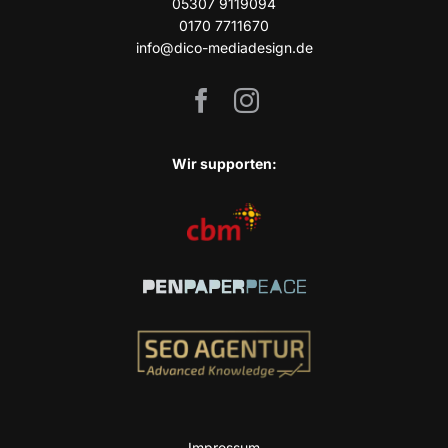
05307 9119094
0170 7711670
info@dico-mediadesign.de
Wir sup­port­en:
Impres­sum