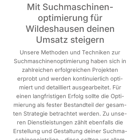
Mit Suchmaschinen­
optimierung für
Wildeshausen deinen
Umsatz steigern
Unse­re Metho­den und Tech­ni­ken zur
Such­ma­schi­nen­op­ti­mie­rung haben sich in
zahl­rei­chen erfolg­rei­chen Pro­jek­ten
erprobt und wer­den kon­ti­nu­ier­lich opti­
miert und detail­liert aus­ge­ar­bei­tet. Für
einen lang­fris­ti­gen Erfolg soll­te die Opti­
mie­rung als fes­ter Bestand­teil der gesam­
ten Stra­te­gie betrach­tet wer­den. Zu unse­
ren Dienst­leis­tun­gen zählt eben­falls die
Erstel­lung und Gestal­tung dei­ner Such­ma­
schi­nen­ein­trä­ge – die­se soll­ten vor allem