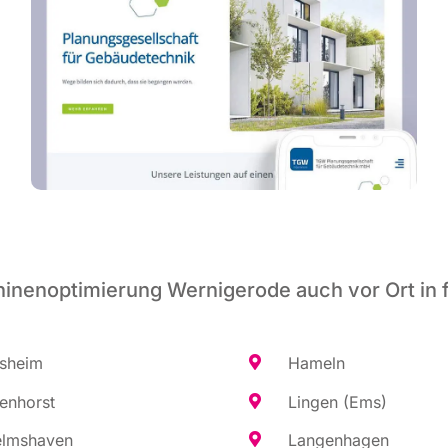
inenoptimierung Wernigerode auch vor Ort in 
es­heim
Hameln
en­horst
Lin­gen (Ems)
elms­ha­ven
Lan­gen­ha­gen