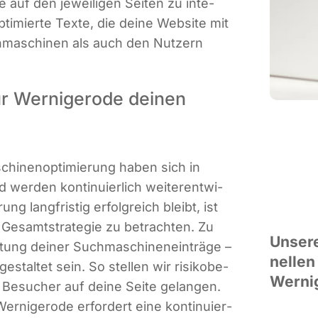
­te auf den jewei­li­gen Sei­ten zu inte­
i­mier­te Tex­te, die dei­ne Web­site mit
h­ma­schi­nen als auch den Nut­zern
ür Wernigerode deinen
chi­nen­op­ti­mie­rung haben sich in
wer­den kon­ti­nu­ier­lich wei­ter­ent­wi­
ng lang­fris­tig erfolg­reich bleibt, ist
er Gesamt­stra­te­gie zu betrach­ten. Zu
Unse­re
tung dei­ner Such­ma­schi­nen­ein­trä­ge –
nel­len
gestal­tet sein. So stel­len wir risi­ko­be­
Werni
 Besu­cher auf dei­ne Sei­te gelan­gen.
er­ni­ge­ro­de erfor­dert eine kon­ti­nu­ier­