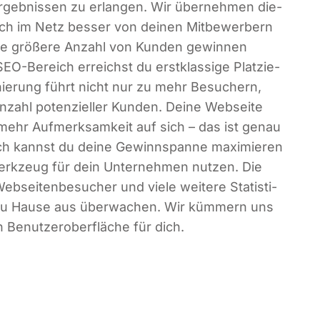
ergeb­nis­sen zu erlan­gen. Wir über­neh­men die­
ich im Netz bes­ser von dei­nen Mit­be­wer­bern
e grö­ße­re Anzahl von Kun­den gewin­nen
SEO-Bereich erreichst du erst­klas­si­ge Plat­zie­
o­nie­rung führt nicht nur zu mehr Besu­chern,
ahl poten­zi­el­ler Kun­den. Dei­ne Web­sei­te
 mehr Auf­merk­sam­keit auf sich – das ist genau
ch kannst du dei­ne Gewinn­span­ne maxi­mie­ren
Werk­zeug für dein Unter­neh­men nut­zen. Die
b­sei­ten­be­su­cher und vie­le wei­te­re Sta­tis­ti­
zu Hau­se aus über­wa­chen. Wir küm­mern uns
 Benut­zer­ober­flä­che für dich.