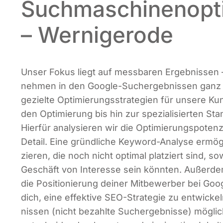
Suchmaschinenopt
– Wernigerode
Unser Fokus liegt auf mess­ba­ren Ergeb­nis­sen 
neh­men in den Goog­le-Such­ergeb­nis­sen ganz 
geziel­te Opti­mie­rungs­stra­te­gien für unse­re K
den Opti­mie­rung bis hin zur spe­zia­li­sier­ten Stand
Hier­für ana­ly­sie­ren wir die Opti­mie­rungs­po­ten­
Detail. Eine gründ­li­che Key­word-Ana­ly­se ermög­
zie­ren, die noch nicht opti­mal plat­ziert sind, sow
Geschäft von Inter­es­se sein könn­ten. Außer­de
die Posi­tio­nie­rung dei­ner Mit­be­wer­ber bei Goo
dich, eine effek­ti­ve SEO-Stra­te­gie zu ent­wi­c
nis­sen (nicht bezahl­te Such­ergeb­nis­se) mög­li