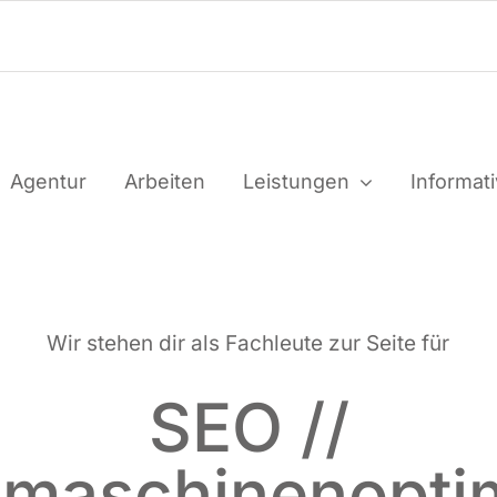
Agen­tur
Arbei­ten
Leis­tun­gen
Infor­ma­t
Wir ste­hen dir als Fach­leu­te zur Sei­te für
SEO //
maschinenopti