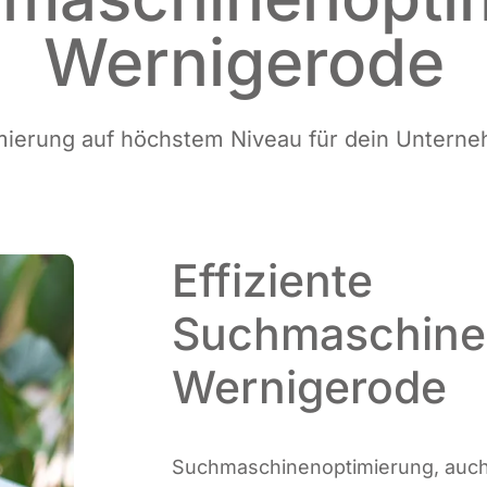
Wernigerode
­mie­rung auf höchs­tem Niveau für dein Untern
Effiziente
Suchmaschine
Wernigerode
Such­ma­schi­nen­op­ti­mie­rung, au