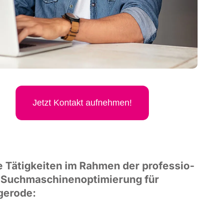
Jetzt Kon­takt aufnehmen!
 Tätig­kei­ten im Rah­men der pro­fes­sio­
 Such­ma­schi­nen­op­ti­mie­rung für
gerode: