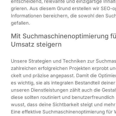
ent­schei­dend, rele­van­te und ein­zig­ar­ti­ge Inhal
grie­ren. Aus die­sem Grund erstel­len wir SEO-opt
Infor­ma­tio­nen berei­chern, die sowohl den Suc
gefallen.
Mit Suchmaschinen­optimierung f
Umsatz steigern
Unse­re Stra­te­gien und Tech­ni­ken zur Such­ma­s
zahl­rei­chen erfolg­rei­chen Pro­jek­ten erprobt und 
ckelt und prä­zi­se ange­passt. Damit die Opti­mie­ru
es wich­tig, sie als inte­gra­len Bestand­teil dei­n
unse­ren Dienst­leis­tun­gen zählt auch die Gestal­
die­se soll­ten rou­ti­niert und benut­zer­freund­lich 
wusst, dass dei­ne Sicht­bar­keit steigt und mehr
Eine effek­ti­ve Such­ma­schi­nen­op­ti­mie­rung für W