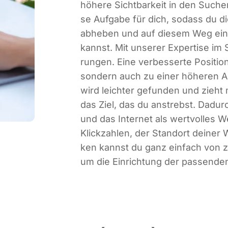
höhe­re Sicht­bar­keit in den Such­
se Auf­ga­be für dich, sodass du d
abhe­ben und auf die­sem Weg ein
kannst. Mit unse­rer Exper­ti­se im 
run­gen. Eine ver­bes­ser­te Posi­ti
son­dern auch zu einer höhe­ren Anz
wird leich­ter gefun­den und zieht
das Ziel, das du anstrebst. Dadur
und das Inter­net als wert­vol­les 
Klick­zah­len, der Stand­ort dei­ner We
ken kannst du ganz ein­fach von 
um die Ein­rich­tung der pas­sen­den