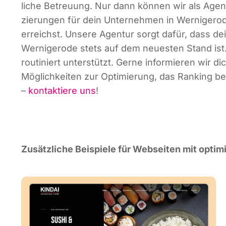
li­che Betreu­ung. Nur dann kön­nen wir als Agen­t
zie­run­gen für dein Unter­neh­men in Wer­ni­ge­ro
erreichst. Unse­re Agen­tur sorgt dafür, dass dei­
Wer­ni­ge­ro­de stets auf dem neu­es­ten Stand ist
rou­ti­niert unter­stützt. Ger­ne infor­mie­ren wir
Mög­lich­kei­ten zur Opti­mie­rung, das Ran­king b
–
kon­tak­tie­re uns
!
Zusätz­li­che Bei­spie­le für Web­sei­ten mit opti