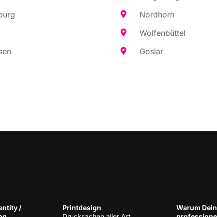
burg
Nord­horn
Wol­fen­büt­tel
sen
Gos­lar
n­ti­ty /
Print­de­sign
War­um Dein
ng
Druck­sa­chen aller Art
pro­fes­sio­n