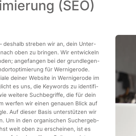
imierung (SEO)
– des­halb stre­ben wir an, dein Unter­
nach oben zu brin­gen. Wir ent­wi­ckeln
un­den; ange­fan­gen bei der grund­le­gen­
­ort­op­ti­mie­rung für Wer­ni­ge­ro­de.
zia­le dei­ner Web­site in Wer­ni­ge­ro­de im
licht es uns, die Key­words zu iden­ti­fi­
ie wei­te­re Such­be­grif­fe, die für dein
m wer­fen wir einen genau­en Blick auf
g­le. Auf die­ser Basis unter­stüt­zen wir
keln. Um in den orga­ni­schen Such­ergeb­
chst weit oben zu erschei­nen, ist es