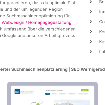
Be
ur garan­tie­ren, dass du opti­ma­le Plat­
­de und der umlie­gen­den Regi­on
In
ne Such­ma­schi­nen­op­ti­mie­rung für
Co
.
Web­de­sign / Home­page­ge­stal­tung
 dich umfas­send über die ver­schie­de­nen
Kon
ei Goog­le und unse­ren Arbeits­pro­zess
Key
Lo
­mier­ter Such­ma­schi­nen­plat­zie­rung | SEO Wernigero