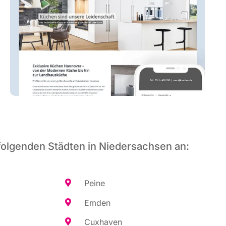
folgenden Städten in Niedersachsen an:
Pei­ne
Emden
Cux­ha­ven