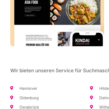
Wir bieten unseren Service für Suchmasch
Han­no­ver
Hil­d
Olden­burg
Del­m
Osna­brück
Wil­h