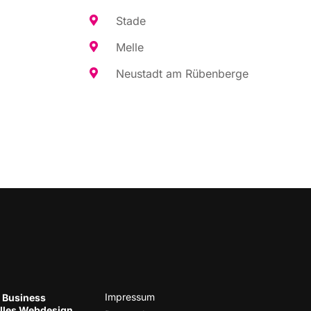
Sta­de
Mel­le
Neu­stadt am Rübenberge
Impres­sum
 Business
el­les Web­de­sign