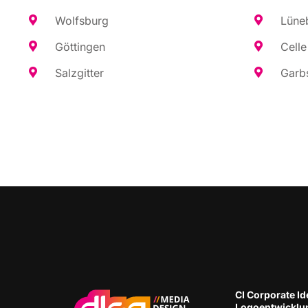
Wolfs­burg
Lüne­
Göt­tin­gen
Cel­le
Salz­git­ter
Garb­
CI Cor­po­ra­te Ide
Logoentwicklu