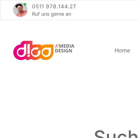
Zum
0511 978.144.27
Inhalt
Ruf uns ger­ne an
springen
Home
Such