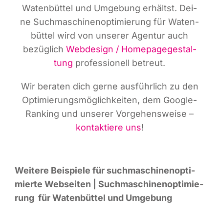
Waten­büt­tel und Umge­bung erhältst. Dei­
ne Such­ma­schi­nen­op­ti­mie­rung für Waten­
büt­tel wird von unse­rer Agen­tur auch
bezüg­lich
Web­de­sign / Home­page­ge­stal­
tung
pro­fes­sio­nell betreut.
Wir bera­ten dich ger­ne aus­führ­lich zu den
Opti­mie­rungs­mög­lich­kei­ten, dem Goog­le-
Ran­king und unse­rer Vor­ge­hens­wei­se –
kon­tak­tie­re uns
!
Wei­te­re Bei­spie­le für such­ma­schi­nen­op­ti­
mier­te Web­sei­ten | Such­ma­schi­nen­op­ti­mie­
rung für Waten­büt­tel und Umgebung