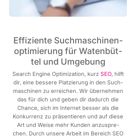
Effi­zi­en­te Such­ma­schi­nen­
op­ti­mie­rung für Waten­büt­
tel und Umgebung
Search Engi­ne Opti­miza­ti­on, kurz
SEO
, hilft
dir, eine bes­se­re Plat­zie­rung in den Such­
ma­schi­nen zu errei­chen. Wir über­neh­men
das für dich und geben dir dadurch die
Chan­ce, sich im Inter­net bes­ser als die
Kon­kur­renz zu prä­sen­tie­ren und auf die­se
Art und Wei­se mehr Kun­den anzu­spre­
chen. Durch unse­re Arbeit im Bereich SEO