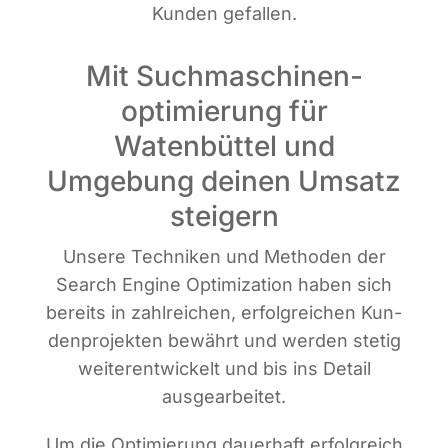
Kun­den gefallen.
Mit Suchmaschinen­
optimierung für
Watenbüttel und
Umgebung deinen Umsatz
steigern
Unse­re Tech­ni­ken und Metho­den der
Search Engi­ne Opti­miza­ti­on haben sich
bereits in zahl­rei­chen, erfolg­rei­chen Kun­
den­pro­jek­ten bewährt und wer­den ste­tig
wei­ter­ent­wi­ckelt und bis ins Detail
ausgearbeitet.
Um die Opti­mie­rung dau­er­haft erfolg­reich