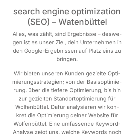
search engine optimization
(SEO) – Watenbüttel
Alles, was zählt, sind Ergeb­nis­se – des­we­
gen ist es unser Ziel, dein Unter­neh­men in
den Goog­le-Ergeb­nis­sen auf Platz eins zu
bringen.
Wir bie­ten unse­ren Kun­den geziel­te Opti­
mie­rungs­stra­te­gien; von der Basis­op­ti­mie­
rung, über die tie­fe­re Opti­mie­rung, bis hin
zur geziel­ten Stand­ort­op­ti­mie­rung für
Wol­fen­büt­tel. Dafür ana­ly­sie­ren wir kon­
kret die Opti­mie­rung dei­ner Web­site für
Wol­fen­büt­tel. Eine umfas­sen­de Key­word-
Ana­ly­se zeigt uns, wel­che Key­words noch