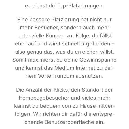
erreichst du Top-Platzierungen.
Eine bes­se­re Plat­zie­rung hat nicht nur
mehr Besu­cher, son­dern auch mehr
poten­zi­el­le Kun­den zur Fol­ge, du fällst
eher auf und wirst schnel­ler gefun­den –
also genau das, was du errei­chen willst.
Somit maxi­mierst du dei­ne Gewinn­span­ne
und kannst das Medi­um Inter­net zu dei­
nem Vor­teil rund­um ausnutzen.
Die Anzahl der Klicks, den Stand­ort der
Home­page­be­su­cher und vie­les mehr
kannst du bequem von zu Hau­se mit­ver­
fol­gen. Wir rich­ten dir dafür die ent­spre­
chen­de Benut­zer­ober­flä­che ein.