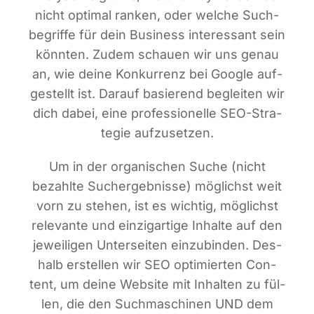
nicht opti­mal ran­ken, oder wel­che Such­
be­grif­fe für dein Busi­ness inter­es­sant sein
könn­ten. Zudem schau­en wir uns genau
an, wie dei­ne Kon­kur­renz bei Goog­le auf­
ge­stellt ist. Dar­auf basie­rend beglei­ten wir
dich dabei, eine pro­fes­sio­nel­le SEO-Stra­
te­gie aufzusetzen.
Um in der orga­ni­schen Suche (nicht
bezahl­te Such­ergeb­nis­se) mög­lichst weit
vorn zu ste­hen, ist es wich­tig, mög­lichst
rele­van­te und ein­zig­ar­ti­ge Inhal­te auf den
jewei­li­gen Unter­sei­ten ein­zu­bin­den. Des­
halb erstel­len wir SEO opti­mier­ten Con­
tent, um dei­ne Web­site mit Inhal­ten zu fül­
len, die den Such­ma­schi­nen UND dem