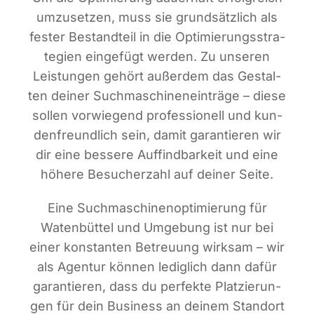
umzu­set­zen, muss sie grund­sätz­lich als
fes­ter Bestand­teil in die Opti­mie­rungs­stra­
te­gien ein­ge­fügt wer­den. Zu unse­ren
Leis­tun­gen gehört außer­dem das Gestal­
ten dei­ner Such­ma­schi­nen­ein­trä­ge – die­se
sol­len vor­wie­gend pro­fes­sio­nell und kun­
den­freund­lich sein, damit garan­tie­ren wir
dir eine bes­se­re Auf­find­bar­keit und eine
höhe­re Besu­cher­zahl auf dei­ner Seite.
Eine Such­ma­schi­nen­op­ti­mie­rung für
Waten­büt­tel und Umge­bung ist nur bei
einer kon­stan­ten Betreu­ung wirk­sam – wir
als Agen­tur kön­nen ledig­lich dann dafür
garan­tie­ren, dass du per­fek­te Plat­zie­run­
gen für dein Busi­ness an dei­nem Stand­ort