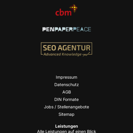
Impres­sum
Daten­schutz
AGB
DIN For­ma­te
Jobs / Stellenangebote
Site­map
Leis­tun­gen
Alle Leis­tun­gen auf einen Blick