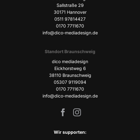
Sall­stra­ße 29
30171 Han­no­ver
0511 97814427
0170 7711670
info@dico-mediadesign.de
Stand­ort Braunschweig
dico media­de­sign
Eick­horst­weg 6
38110 Braun­schweig
05307 9119094
0170 7711670
info@dico-mediadesign.de
Wir sup­port­en: