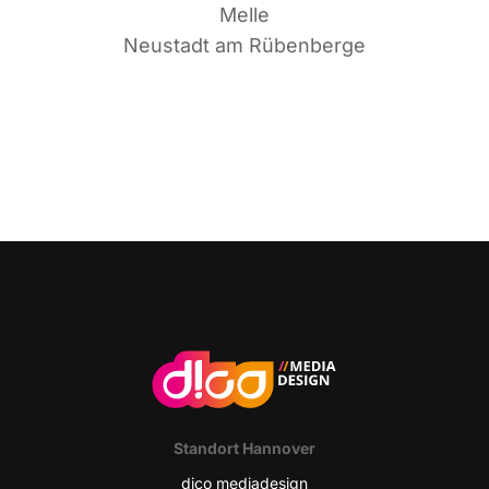
Melle
Neu­stadt am Rübenberge
Stand­ort Hannover
dico media­de­sign