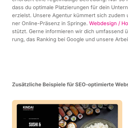
dass du opti­ma­le Plat­zie­run­gen für dein Unte
erzielst. Unse­re Agen­tur küm­mert sich zudem 
ner Online-Prä­senz in Sprin­ge.
Web­de­sign / Ho
stützt. Ger­ne infor­mie­ren wir dich umfas­send ü
rung, das Ran­king bei Goog­le und unse­re Arbei
Zusätz­li­che Bei­spie­le für SEO-opti­mier­te Web