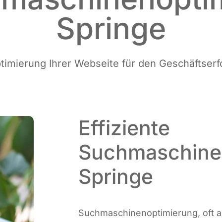
Springe
ti­mie­rung Ihrer Web­sei­te für den Geschäftserf
Effiziente
Suchmaschine
Springe
Such­ma­schi­nen­op­ti­mie­rung, oft