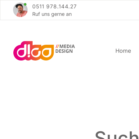
Zum
0511 978.144.27
Inhalt
Ruf uns ger­ne an
springen
Home
Such