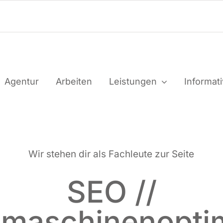
Agen­tur
Arbei­ten
Leis­tun­gen
Infor­ma­t
Wir ste­hen dir als Fach­leu­te zur Seite
SEO //
maschinenopti