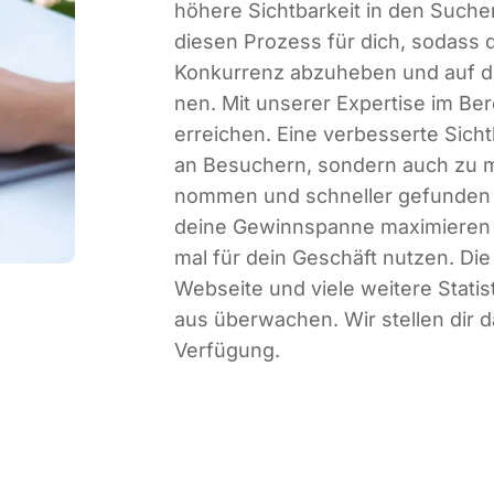
höhe­re Sicht­bar­keit in den Such
die­sen Pro­zess für dich, sodass d
Kon­kur­renz abzu­he­ben und auf di
nen. Mit unse­rer Exper­ti­se im Ber
errei­chen. Eine ver­bes­ser­te Sich
an Besu­chern, son­dern auch zu me
nom­men und schnel­ler gefun­den 
dei­ne Gewinn­span­ne maxi­mie­ren 
mal für dein Geschäft nut­zen. Die 
Web­sei­te und vie­le wei­te­re Sta
aus über­wa­chen. Wir stel­len dir d
Verfügung.