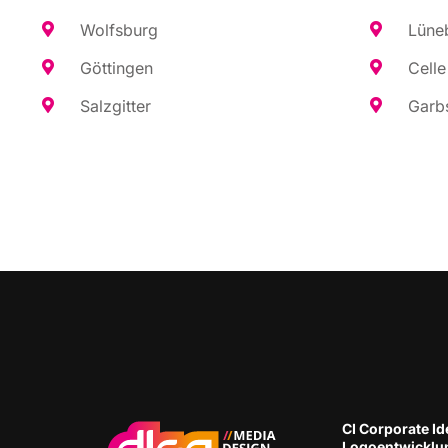
Wolfs­burg
Lüne­
Göt­tin­gen
Cel­le
Salz­git­ter
Garb­
CI Cor­po­ra­te Ide
Logoentwicklu