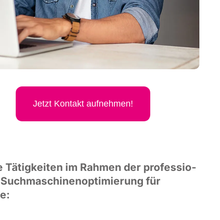
Jetzt Kon­takt aufnehmen!
 Tätig­kei­ten im Rah­men der pro­fes­sio­
 Such­ma­schi­nen­op­ti­mie­rung für
e: