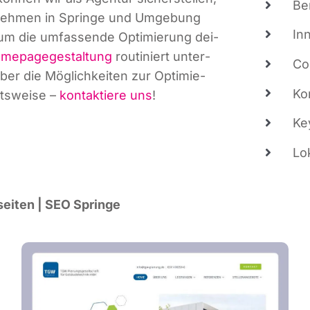
Be
r­neh­men in Sprin­ge und Umge­bung
In
um die umfas­sen­de Opti­mie­rung dei­
me­page­ge­stal­tung
rou­ti­niert unter­
Co
ber die Mög­lich­kei­ten zur Opti­mie­
Kon
ts­wei­se –
kon­tak­tie­re uns
!
Key
Lo
­sei­ten | SEO Springe