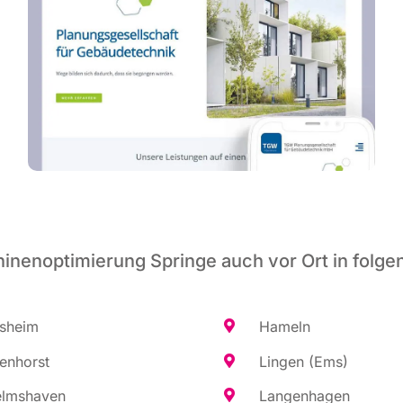
inenoptimierung Springe auch vor Ort in folge
es­heim
Hameln
en­horst
Lin­gen (Ems)
elms­ha­ven
Lan­gen­ha­gen