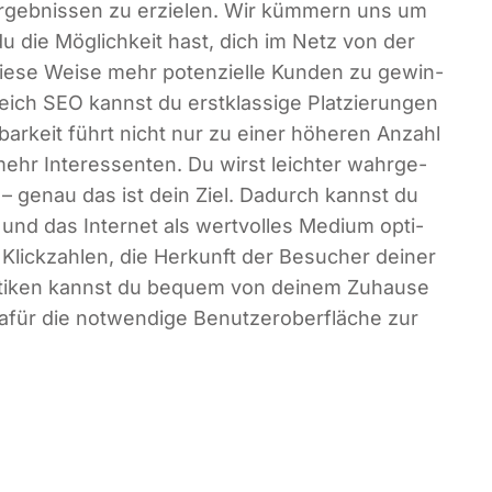
­ergeb­nis­sen zu erzie­len. Wir küm­mern uns um
u die Mög­lich­keit hast, dich im Netz von der
e­se Wei­se mehr poten­zi­el­le Kun­den zu gewin­
eich SEO kannst du erst­klas­si­ge Plat­zie­run­gen
t­bar­keit führt nicht nur zu einer höhe­ren Anzahl
hr Inter­es­sen­ten. Du wirst leich­ter wahr­ge­
– genau das ist dein Ziel. Dadurch kannst du
und das Inter­net als wert­vol­les Medi­um opti­
Klick­zah­len, die Her­kunft der Besu­cher dei­ner
­tis­ti­ken kannst du bequem von dei­nem Zuhau­se
afür die not­wen­di­ge Benut­zer­ober­flä­che zur