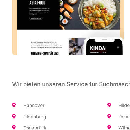
Wir bieten unseren Service für Suchmasch
Han­no­ver
Hil­d
Olden­burg
Del­m
Osna­brück
Wil­h