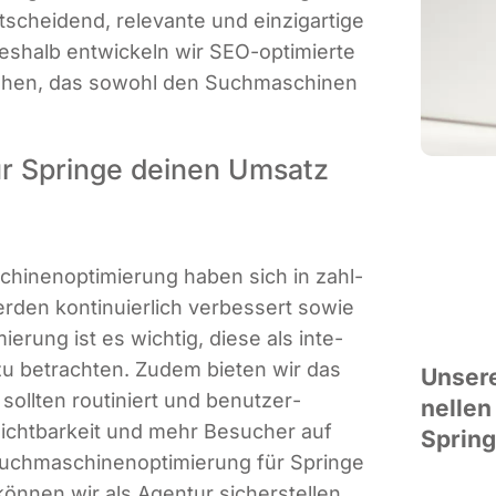
chei­dend, rele­van­te und ein­zig­ar­ti­ge
Des­halb ent­wi­ckeln wir SEO-opti­mier­te
­se­hen, das sowohl den Such­ma­schi­nen
ür Springe deinen Umsatz
hi­nen­op­ti­mie­rung haben sich in zahl­
­den kon­ti­nu­ier­lich ver­bes­sert sowie
mie­rung ist es wich­tig, die­se als inte­
en zu betrach­ten. Zudem bie­ten wir das
Unse­re
soll­ten rou­ti­niert und benut­zer­
nel­len
 Sicht­bar­keit und mehr Besu­cher auf
Spring
uch­ma­schi­nen­op­ti­mie­rung für Sprin­ge
ön­nen wir als Agen­tur sicher­stel­len,