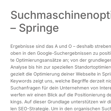
Suchmaschinenopt
– Springe
Ergeb­nis­se sind das A und O – des­halb stre­b
oben in den Goog­le-Such­ergeb­nis­sen zu posi­tio
te Opti­mie­rungs­an­sät­ze an; von der grund­le­ge
Ana­ly­se bis hin zur spe­zi­el­len Stand­ort­op­ti­m
gezielt die Opti­mie­rung dei­ner Web­sei­te in Spr
Key­words zeigt uns, wel­che Begrif­fe der­zeit nic
Such­an­fra­gen für dein Unter­neh­men von Inter­
wer­fen wir einen Blick auf die Posi­tio­nie­rung d
kings. Auf die­ser Grund­la­ge unter­stüt­zen wir d
len SEO-Stra­te­gie. Um in den orga­ni­schen Such