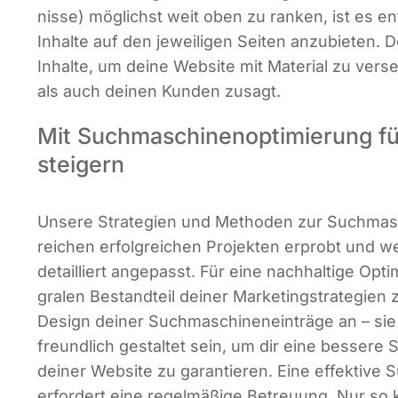
nis­se) mög­lichst weit oben zu ran­ken, ist es ent­s
Inhal­te auf den jewei­li­gen Sei­ten anzu­bie­ten. 
Inhal­te, um dei­ne Web­site mit Mate­ri­al zu ver
als auch dei­nen Kun­den zusagt.
Mit Suchmaschinen­optimierung f
steigern
Unse­re Stra­te­gien und Metho­den zur Such­ma­sc
rei­chen erfolg­rei­chen Pro­jek­ten erprobt und wer
detail­liert ange­passt. Für eine nach­hal­ti­ge Opti­
gra­len Bestand­teil dei­ner Mar­ke­ting­stra­te­gi
Design dei­ner Such­ma­schi­nen­ein­trä­ge an – sie 
freund­lich gestal­tet sein, um dir eine bes­se­re
dei­ner Web­site zu garan­tie­ren. Eine effek­ti­ve S
erfor­dert eine regel­mä­ßi­ge Betreu­ung. Nur so k