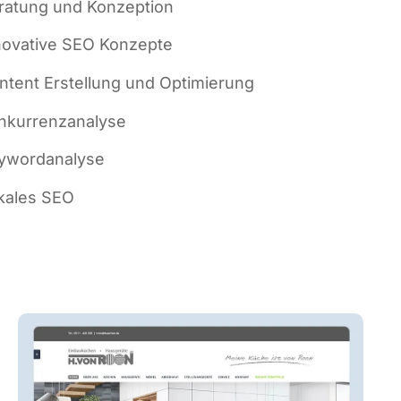
ra­tung und Konzeption
no­va­ti­ve SEO Konzepte
n­tent Erstel­lung und Optimierung
­kur­renz­ana­ly­se
­word­ana­ly­se
ka­les SEO