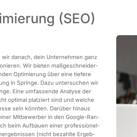
imierung (SEO)
en wir danach, dein Unter­neh­men ganz
­nie­ren. Wir bie­ten maß­ge­schnei­der­
n­den Opti­mie­rung über eine tie­fe­re
ie­rung in Sprin­ge. Dazu unter­su­chen wir
in­ge. Eine umfas­sen­de Ana­ly­se der
ht opti­mal plat­ziert sind und wel­che
es­se sein könn­ten. Dar­über hin­aus
ei­ner Mit­be­wer­ber in den Goog­le-Ran­
ich beim Auf­bau­en einer pro­fes­sio­nel­
­ergeb­nis­sen (nicht bezahl­te Ergeb­