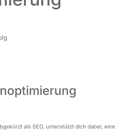
olg
noptimierung
 abge­kürzt als SEO, unter­stützt dich dabei, eine