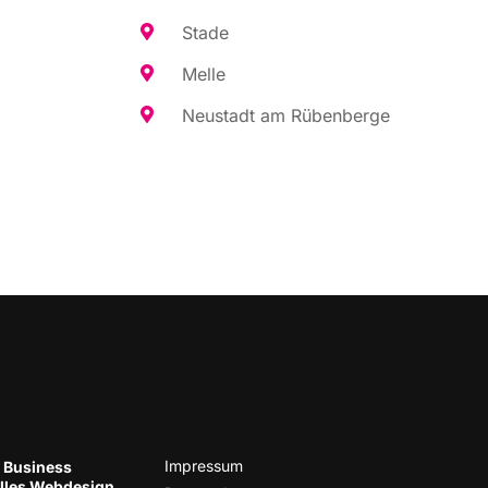
Sta­de
Mel­le
Neu­stadt am Rübenberge
Impres­sum
 Business
el­les Web­de­sign