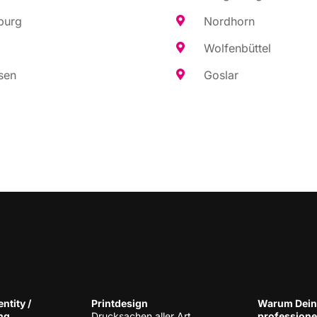
burg
Nord­horn
Wol­fen­büt­tel
sen
Gos­lar
n­ti­ty /
Print­de­sign
War­um Dein
ng
Druck­sa­chen aller Art
pro­fes­sio­n