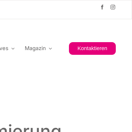
i­ves
Maga­zin
Kon­tak­tie­ren
mierung