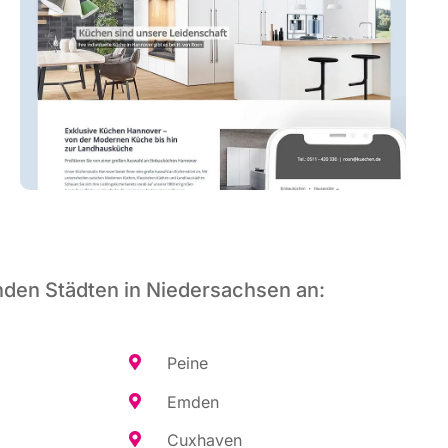
nden Städten in Niedersachsen an:
Pei­ne
Emden
Cux­ha­ven