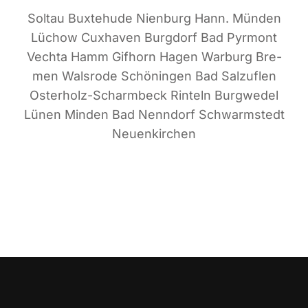
Sol­tau Bux­te­hu­de Nien­burg Hann. Mün­den
Lüchow Cux­ha­ven Burg­dorf Bad Pyr­mont
Vech­ta Hamm Gif­horn Hagen War­burg Bre­
men Wals­ro­de Schö­nin­gen Bad Sal­zu­flen
Oster­holz-Scharm­beck Rin­teln Burg­we­del
Lünen Min­den Bad Nenn­dorf Schwarm­stedt
Neuenkirchen