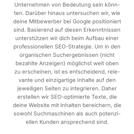
Unter­neh­men von Bedeu­tung sein könn­
ten. Dar­über hin­aus unter­su­chen wir, wie
dei­ne Mit­be­wer­ber bei Goog­le posi­tio­niert
sind. Basie­rend auf die­sen Erkennt­nis­sen
unter­stüt­zen wir dich beim Auf­bau einer
pro­fes­sio­nel­len SEO-Stra­te­gie. Um in den
orga­ni­schen Such­ergeb­nis­sen (nicht
bezahl­te Anzei­gen) mög­lichst weit oben
zu erschei­nen, ist es ent­schei­dend, rele­
van­te und ein­zig­ar­ti­ge Inhal­te auf den
jewei­li­gen Sei­ten zu inte­grie­ren. Daher
erstel­len wir SEO-opti­mier­te Tex­te, die
dei­ne Web­site mit Inhal­ten berei­chern, die
sowohl Such­ma­schi­nen als auch poten­zi­
el­len Kun­den anspre­chend sind.