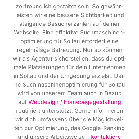
zer­freund­lich gestal­tet sein. So gewähr­
leis­ten wir eine bes­se­re Sicht­bar­keit und
stei­gen­de Besu­cher­zah­len auf dei­ner
Web­sei­te. Eine effek­ti­ve Such­ma­schi­nen­
op­ti­mie­rung für Sol­tau erfor­dert eine
regel­mä­ßi­ge Betreu­ung. Nur so kön­nen
wir als Agen­tur sicher­stel­len, dass du opti­
ma­le Plat­zie­run­gen für dein Unter­neh­men
in Sol­tau und der Umge­bung erzielst. Dei­
ne Such­ma­schi­nen­op­ti­mie­rung für Sol­tau
wird von unse­rem Team auch in Bezug
auf
Web­de­sign / Home­page­ge­stal­tung
rou­ti­niert unter­stützt. Ger­ne infor­mie­ren
wir dich umfas­send über die Mög­lich­kei­
ten zur Opti­mie­rung, das Goog­le-Ran­king
und unse­re Arbeits­wei­se –
kon­tak­tie­re