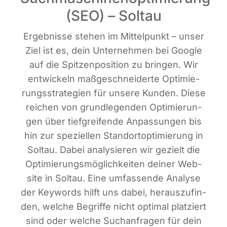
(SEO) – Soltau
Ergeb­nis­se ste­hen im Mit­tel­punkt – unser
Ziel ist es, dein Unter­neh­men bei Goog­le
auf die Spit­zen­po­si­ti­on zu brin­gen. Wir
ent­wi­ckeln maß­ge­schnei­der­te Opti­mie­
rungs­stra­te­gien für unse­re Kun­den. Die­se
rei­chen von grund­le­gen­den Opti­mie­run­
gen über tief­grei­fen­de Anpas­sun­gen bis
hin zur spe­zi­el­len Stand­ort­op­ti­mie­rung in
Sol­tau. Dabei ana­ly­sie­ren wir gezielt die
Opti­mie­rungs­mög­lich­kei­ten dei­ner Web­
site in Sol­tau. Eine umfas­sen­de Ana­ly­se
der Key­words hilft uns dabei, her­aus­zu­fin­
den, wel­che Begrif­fe nicht opti­mal plat­ziert
sind oder wel­che Such­an­fra­gen für dein