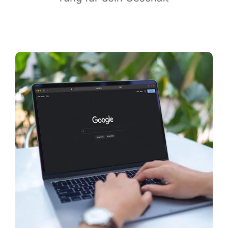
Infor­ma­ti­ves
Maga­zin