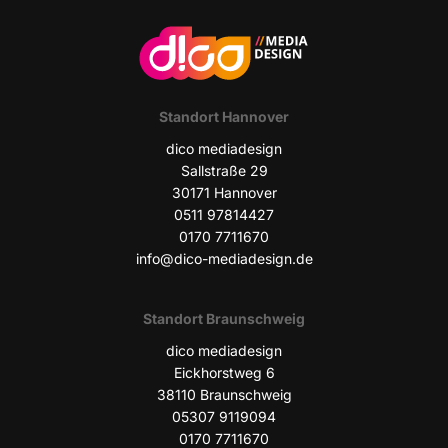
Stand­ort Hannover
dico media­de­sign
Sall­stra­ße 29
30171 Han­no­ver
0511 97814427
0170 7711670
info@dico-mediadesign.de
Stand­ort Braunschweig
dico media­de­sign
Eick­horst­weg 6
38110 Braun­schweig
05307 9119094
0170 7711670