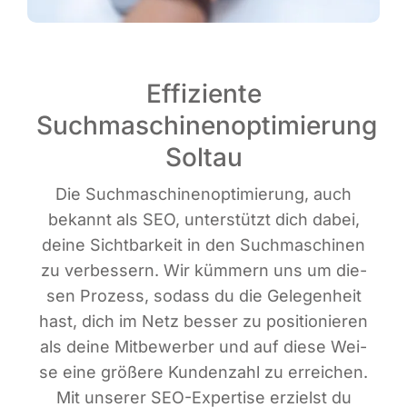
Effiziente
Suchmaschinenoptimierung
Soltau
Die Such­ma­schi­nen­op­ti­mie­rung, auch
bekannt als SEO, unter­stützt dich dabei,
dei­ne Sicht­bar­keit in den Such­ma­schi­nen
zu ver­bes­sern. Wir küm­mern uns um die­
sen Pro­zess, sodass du die Gele­gen­heit
hast, dich im Netz bes­ser zu posi­tio­nie­ren
als dei­ne Mit­be­wer­ber und auf die­se Wei­
se eine grö­ße­re Kun­den­zahl zu errei­chen.
Mit unse­rer SEO-Exper­ti­se erzielst du