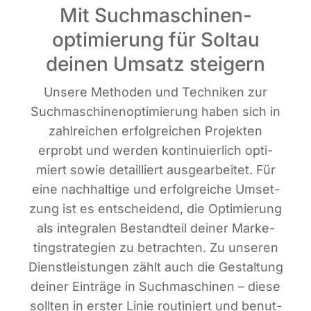
Mit Suchmaschinen­
optimierung für Soltau
deinen Umsatz steigern
Unse­re Metho­den und Tech­ni­ken zur
Such­ma­schi­nen­op­ti­mie­rung haben sich in
zahl­rei­chen erfolg­rei­chen Pro­jek­ten
erprobt und wer­den kon­ti­nu­ier­lich opti­
miert sowie detail­liert aus­ge­ar­bei­tet. Für
eine nach­hal­ti­ge und erfolg­rei­che Umset­
zung ist es ent­schei­dend, die Opti­mie­rung
als inte­gra­len Bestand­teil dei­ner Mar­ke­
ting­stra­te­gien zu betrach­ten. Zu unse­ren
Dienst­leis­tun­gen zählt auch die Gestal­tung
dei­ner Ein­trä­ge in Such­ma­schi­nen – die­se
soll­ten in ers­ter Linie rou­ti­niert und benut­