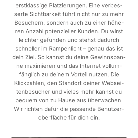
erst­klas­si­ge Plat­zie­run­gen. Eine ver­bes­
ser­te Sicht­bar­keit führt nicht nur zu mehr
Besu­chern, son­dern auch zu einer höhe­
ren Anzahl poten­zi­el­ler Kun­den. Du wirst
leich­ter gefun­den und stehst dadurch
schnel­ler im Ram­pen­licht – genau das ist
dein Ziel. So kannst du dei­ne Gewinn­span­
ne maxi­mie­ren und das Inter­net voll­um­
fäng­lich zu dei­nem Vor­teil nut­zen. Die
Klick­zah­len, den Stand­ort dei­ner Web­sei­
ten­be­su­cher und vie­les mehr kannst du
bequem von zu Hau­se aus über­wa­chen.
Wir rich­ten dafür die pas­sen­de Benut­zer­
ober­flä­che für dich ein.