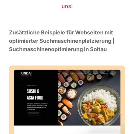
uns
!
Zusätz­li­che Bei­spie­le für Web­sei­ten mit
opti­mier­ter Such­ma­schi­nen­plat­zie­rung |
Such­ma­schi­nen­op­ti­mie­rung in Soltau