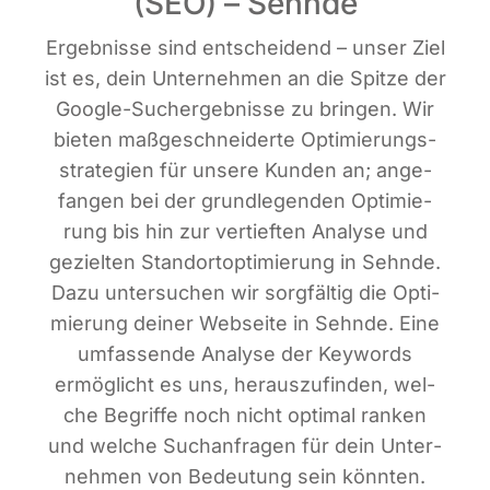
(SEO) – Sehnde
Ergeb­nis­se sind ent­schei­dend – unser Ziel
ist es, dein Unter­neh­men an die Spit­ze der
Goog­le-Such­ergeb­nis­se zu brin­gen. Wir
bie­ten maß­ge­schnei­der­te Opti­mie­rungs­
stra­te­gien für unse­re Kun­den an; ange­
fan­gen bei der grund­le­gen­den Opti­mie­
rung bis hin zur ver­tief­ten Ana­ly­se und
geziel­ten Stand­ort­op­ti­mie­rung in Sehn­de.
Dazu unter­su­chen wir sorg­fäl­tig die Opti­
mie­rung dei­ner Web­sei­te in Sehn­de. Eine
umfas­sen­de Ana­ly­se der Key­words
ermög­licht es uns, her­aus­zu­fin­den, wel­
che Begrif­fe noch nicht opti­mal ran­ken
und wel­che Such­an­fra­gen für dein Unter­
neh­men von Bedeu­tung sein könn­ten.