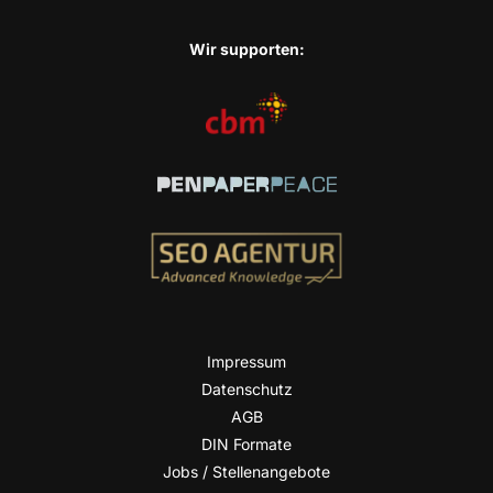
Wir sup­port­en:
Impres­sum
Daten­schutz
AGB
DIN For­ma­te
Jobs / Stellenangebote