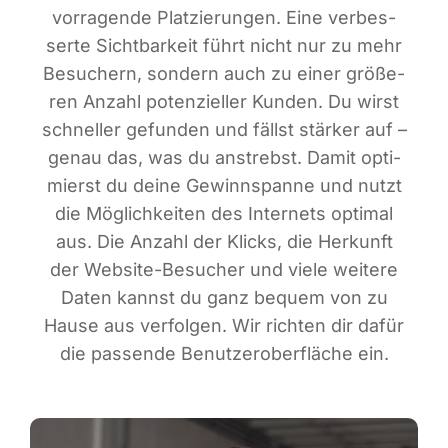
vor­ra­gen­de Plat­zie­run­gen. Eine ver­bes­
ser­te Sicht­bar­keit führt nicht nur zu mehr
Besu­chern, son­dern auch zu einer grö­ße­
ren Anzahl poten­zi­el­ler Kun­den. Du wirst
schnel­ler gefun­den und fällst stär­ker auf –
genau das, was du anstrebst. Damit opti­
mierst du dei­ne Gewinn­span­ne und nutzt
die Mög­lich­kei­ten des Inter­nets opti­mal
aus. Die Anzahl der Klicks, die Her­kunft
der Web­site-Besu­cher und vie­le wei­te­re
Daten kannst du ganz bequem von zu
Hau­se aus ver­fol­gen. Wir rich­ten dir dafür
die pas­sen­de Benut­zer­ober­flä­che ein.