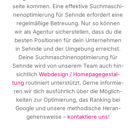
sei­te kom­men. Eine effek­ti­ve Such­ma­schi­
nen­op­ti­mie­rung für Sehn­de erfor­dert eine
regel­mä­ßi­ge Betreu­ung. Nur so kön­nen
wir als Agen­tur sicher­stel­len, dass du die
bes­ten Posi­tio­nen für dein Unter­neh­men
in Sehn­de und der Umge­bung erreichst.
Dei­ne Such­ma­schi­nen­op­ti­mie­rung für
Sehn­de wird von unse­rem Team auch hin­
sicht­lich
Web­de­sign / Home­page­ge­stal­
tung
rou­ti­niert unter­stützt. Ger­ne infor­mie­
ren wir dich aus­führ­lich über die Mög­lich­
kei­ten zur Opti­mie­rung, das Ran­king bei
Goog­le und unse­re metho­di­sche Her­an­
ge­hens­wei­se –
kon­tak­tie­re uns
!