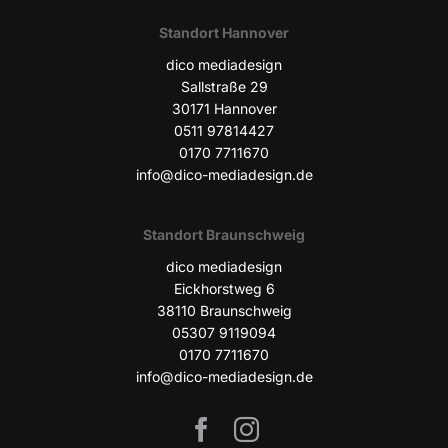
Stand­ort Hannover
dico media­de­sign
Sall­stra­ße 29
30171 Han­no­ver
0511 97814427
0170 7711670
info@dico-mediadesign.de
Stand­ort Braunschweig
dico media­de­sign
Eick­horst­weg 6
38110 Braun­schweig
05307 9119094
0170 7711670
info@dico-mediadesign.de