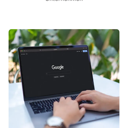
Infor­ma­ti­ves
Maga­zin