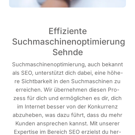
Effiziente
Suchmaschinenoptimierung
Sehnde
Such­ma­schi­nen­op­ti­mie­rung, auch bekannt
als SEO, unter­stützt dich dabei, eine höhe­
re Sicht­bar­keit in den Such­ma­schi­nen zu
errei­chen. Wir über­neh­men die­sen Pro­
zess für dich und ermög­li­chen es dir, dich
im Inter­net bes­ser von der Kon­kur­renz
abzu­he­ben, was dazu führt, dass du mehr
Kun­den anspre­chen kannst. Mit unse­rer
Exper­ti­se im Bereich SEO erzielst du her­