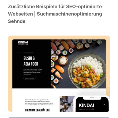
Zusätz­li­che Bei­spie­le für SEO-opti­mier­te
Web­sei­ten | Such­ma­schi­nen­op­ti­mie­rung
Sehnde