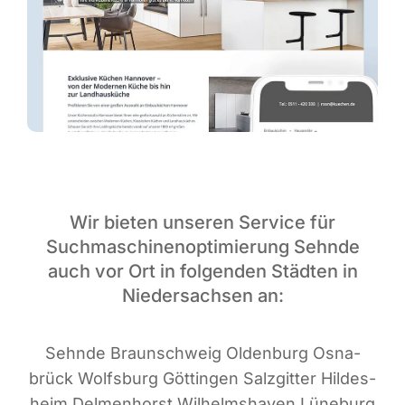
Wir bieten unseren Service für
Suchmaschinenoptimierung Sehnde
auch vor Ort in folgenden Städten in
Niedersachsen an:
Sehn­de Braun­schweig Olden­burg Osna­
brück Wolfs­burg Göt­tin­gen Salz­git­ter Hil­des­
heim Del­men­horst Wil­helms­ha­ven Lüne­burg