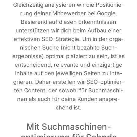
Gleich­zei­tig ana­ly­sie­ren wir die Posi­tio­nie­
rung dei­ner Mit­be­wer­ber bei Goog­le.
Basie­rend auf die­sen Erkennt­nis­sen
unter­stüt­zen wir dich beim Auf­bau einer
effek­ti­ven SEO-Stra­te­gie. Um in der orga­
ni­schen Suche (nicht bezahl­te Such­
ergeb­nis­se) opti­mal plat­ziert zu sein, ist es
ent­schei­dend, rele­van­te und ein­zig­ar­ti­ge
Inhal­te auf den jewei­li­gen Sei­ten zu inte­
grie­ren. Daher erstel­len wir SEO-opti­mier­
ten Con­tent, der sowohl für Such­ma­schi­
nen als auch für dei­ne Kun­den anspre­
chend ist.
Mit Suchmaschinen­