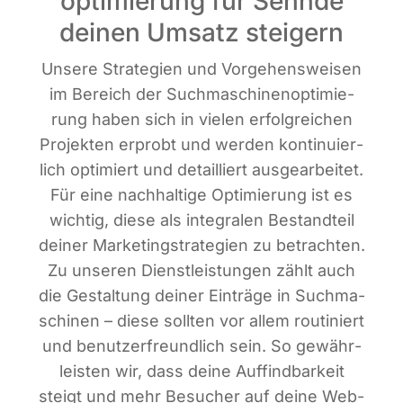
optimierung für Sehnde
deinen Umsatz steigern
Unse­re Stra­te­gien und Vor­ge­hens­wei­sen
im Bereich der Such­ma­schi­nen­op­ti­mie­
rung haben sich in vie­len erfolg­rei­chen
Pro­jek­ten erprobt und wer­den kon­ti­nu­ier­
lich opti­miert und detail­liert aus­ge­ar­bei­tet.
Für eine nach­hal­ti­ge Opti­mie­rung ist es
wich­tig, die­se als inte­gra­len Bestand­teil
dei­ner Mar­ke­ting­stra­te­gien zu betrach­ten.
Zu unse­ren Dienst­leis­tun­gen zählt auch
die Gestal­tung dei­ner Ein­trä­ge in Such­ma­
schi­nen – die­se soll­ten vor allem rou­ti­niert
und benut­zer­freund­lich sein. So gewähr­
leis­ten wir, dass dei­ne Auf­find­bar­keit
steigt und mehr Besu­cher auf dei­ne Web­