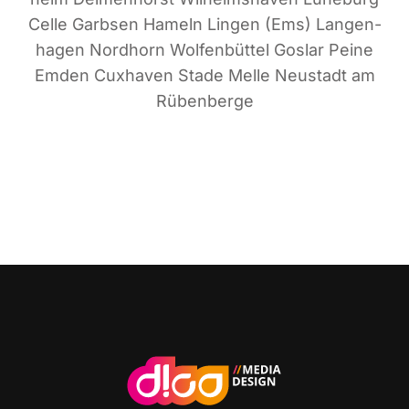
Cel­le Garb­sen Hameln Lin­gen (Ems) Lan­gen­
ha­gen Nord­horn Wol­fen­büt­tel Gos­lar Pei­ne
Emden Cux­ha­ven Sta­de Mel­le Neu­stadt am
Rübenberge