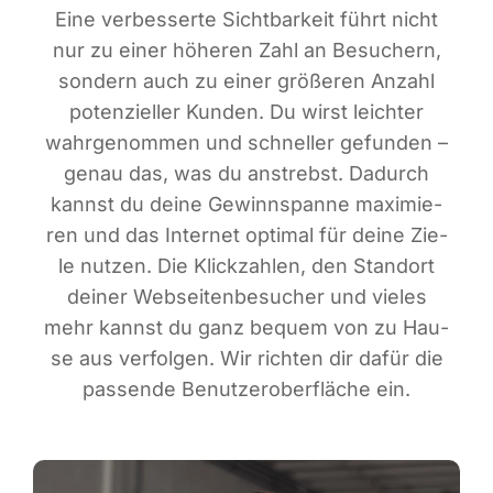
Eine ver­bes­ser­te Sicht­bar­keit führt nicht
nur zu einer höhe­ren Zahl an Besu­chern,
son­dern auch zu einer grö­ße­ren Anzahl
poten­zi­el­ler Kun­den. Du wirst leich­ter
wahr­ge­nom­men und schnel­ler gefun­den –
genau das, was du anstrebst. Dadurch
kannst du dei­ne Gewinn­span­ne maxi­mie­
ren und das Inter­net opti­mal für dei­ne Zie­
le nut­zen. Die Klick­zah­len, den Stand­ort
dei­ner Web­sei­ten­be­su­cher und vie­les
mehr kannst du ganz bequem von zu Hau­
se aus ver­fol­gen. Wir rich­ten dir dafür die
pas­sen­de Benut­zer­ober­flä­che ein.