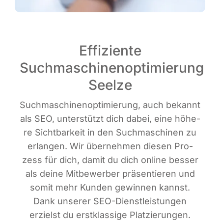
Effiziente
Suchmaschinenoptimierung
Seelze
Such­ma­schi­nen­op­ti­mie­rung, auch bekannt
als SEO, unter­stützt dich dabei, eine höhe­
re Sicht­bar­keit in den Such­ma­schi­nen zu
erlan­gen. Wir über­neh­men die­sen Pro­
zess für dich, damit du dich online bes­ser
als dei­ne Mit­be­wer­ber prä­sen­tie­ren und
somit mehr Kun­den gewin­nen kannst.
Dank unse­rer SEO-Dienst­leis­tun­gen
erzielst du erst­klas­si­ge Plat­zie­run­gen.