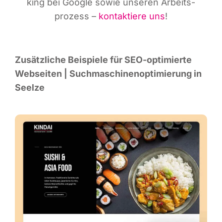
king bei Goog­le sowie unse­ren Arbeits­
pro­zess –
kon­tak­tie­re uns
!
Zusätz­li­che Bei­spie­le für SEO-opti­mier­te
Web­sei­ten | Such­ma­schi­nen­op­ti­mie­rung in
Seelze