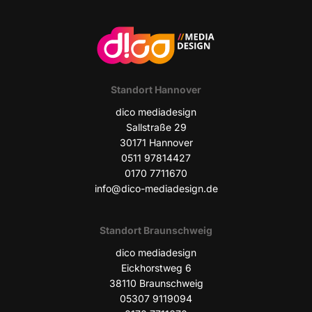
Stand­ort Hannover
dico media­de­sign
Sall­stra­ße 29
30171 Han­no­ver
0511 97814427
0170 7711670
info@dico-mediadesign.de
Stand­ort Braunschweig
dico media­de­sign
Eick­horst­weg 6
38110 Braun­schweig
05307 9119094