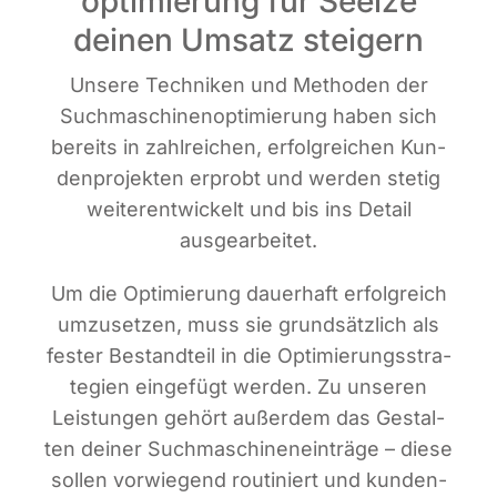
optimierung für Seelze
deinen Umsatz steigern
Unse­re Tech­ni­ken und Metho­den der
Such­ma­schi­nen­op­ti­mie­rung haben sich
bereits in zahl­rei­chen, erfolg­rei­chen Kun­
den­pro­jek­ten erprobt und wer­den ste­tig
wei­ter­ent­wi­ckelt und bis ins Detail
ausgearbeitet.
Um die Opti­mie­rung dau­er­haft erfolg­reich
umzu­set­zen, muss sie grund­sätz­lich als
fes­ter Bestand­teil in die Opti­mie­rungs­stra­
te­gien ein­ge­fügt wer­den. Zu unse­ren
Leis­tun­gen gehört außer­dem das Gestal­
ten dei­ner Such­ma­schi­nen­ein­trä­ge – die­se
sol­len vor­wie­gend rou­ti­niert und kun­den­