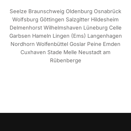
Seel­ze Braun­schweig Olden­burg Osna­brück
Wolfs­burg Göt­tin­gen Salz­git­ter Hil­des­heim
Del­men­horst Wil­helms­ha­ven Lüne­burg Cel­le
Garb­sen Hameln Lin­gen (Ems) Lan­gen­ha­gen
Nord­horn Wol­fen­büt­tel Gos­lar Pei­ne Emden
Cux­ha­ven Sta­de Mel­le Neu­stadt am
Rübenberge