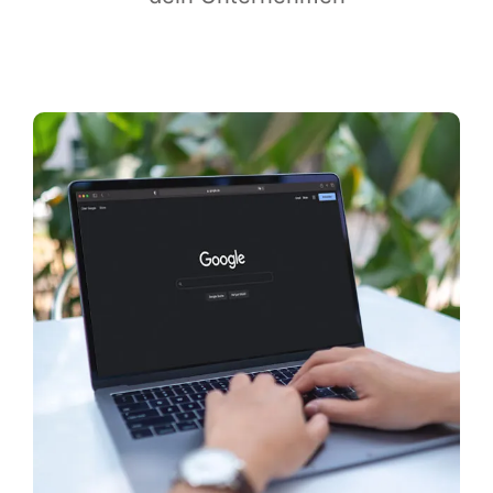
Infor­ma­ti­ves
Maga­zin