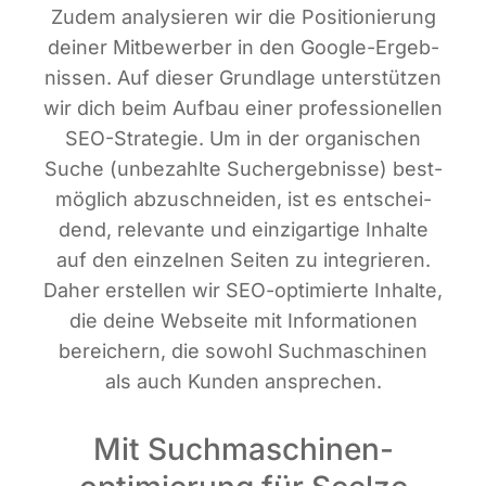
Zudem ana­ly­sie­ren wir die Posi­tio­nie­rung
dei­ner Mit­be­wer­ber in den Goog­le-Ergeb­
nis­sen. Auf die­ser Grund­la­ge unter­stüt­zen
wir dich beim Auf­bau einer pro­fes­sio­nel­len
SEO-Stra­te­gie. Um in der orga­ni­schen
Suche (unbe­zahl­te Such­ergeb­nis­se) best­
mög­lich abzu­schnei­den, ist es ent­schei­
dend, rele­van­te und ein­zig­ar­ti­ge Inhal­te
auf den ein­zel­nen Sei­ten zu inte­grie­ren.
Daher erstel­len wir SEO-opti­mier­te Inhal­te,
die dei­ne Web­sei­te mit Infor­ma­tio­nen
berei­chern, die sowohl Such­ma­schi­nen
als auch Kun­den ansprechen.
Mit Suchmaschinen­