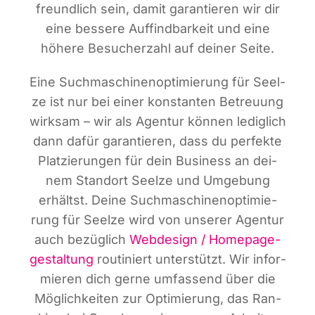
freund­lich sein, damit garan­tie­ren wir dir
eine bes­se­re Auf­find­bar­keit und eine
höhe­re Besu­cher­zahl auf dei­ner Seite.
Eine Such­ma­schi­nen­op­ti­mie­rung für Seel­
ze ist nur bei einer kon­stan­ten Betreu­ung
wirk­sam – wir als Agen­tur kön­nen ledig­lich
dann dafür garan­tie­ren, dass du per­fek­te
Plat­zie­run­gen für dein Busi­ness an dei­
nem Stand­ort Seel­ze und Umge­bung
erhältst. Dei­ne Such­ma­schi­nen­op­ti­mie­
rung für Seel­ze wird von unse­rer Agen­tur
auch bezüg­lich
Web­de­sign / Home­page­
ge­stal­tung
rou­ti­niert unter­stützt. Wir infor­
mie­ren dich ger­ne umfas­send über die
Mög­lich­kei­ten zur Opti­mie­rung, das Ran­