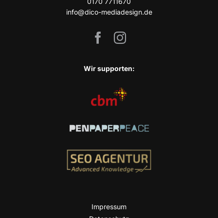
0170 7711670
info@dico-mediadesign.de
Wir sup­port­en:
Impres­sum