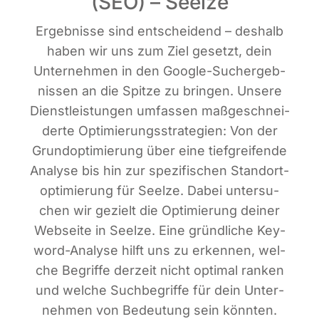
(SEO) – Seelze
Ergeb­nis­se sind ent­schei­dend – des­halb
haben wir uns zum Ziel gesetzt, dein
Unter­neh­men in den Goog­le-Such­ergeb­
nis­sen an die Spit­ze zu brin­gen. Unse­re
Dienst­leis­tun­gen umfas­sen maß­ge­schnei­
der­te Opti­mie­rungs­stra­te­gien: Von der
Grund­op­ti­mie­rung über eine tief­grei­fen­de
Ana­ly­se bis hin zur spe­zi­fi­schen Stand­ort­
op­ti­mie­rung für Seel­ze. Dabei unter­su­
chen wir gezielt die Opti­mie­rung dei­ner
Web­sei­te in Seel­ze. Eine gründ­li­che Key­
word-Ana­ly­se hilft uns zu erken­nen, wel­
che Begrif­fe der­zeit nicht opti­mal ran­ken
und wel­che Such­be­grif­fe für dein Unter­
neh­men von Bedeu­tung sein könn­ten.