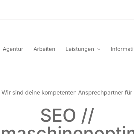
Agen­tur
Arbei­ten
Leis­tun­gen
Infor­ma­t
Wir sind dei­ne kom­pe­ten­ten Ansprech­part­ner für
SEO //
maschinenopti