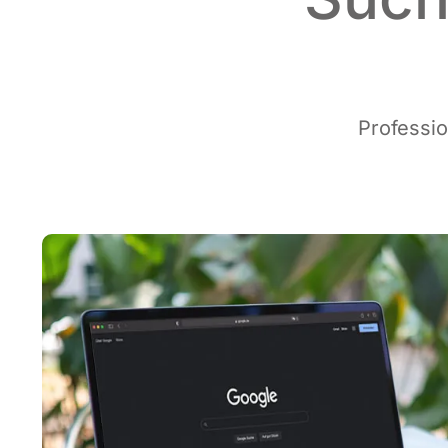
Pro­fes­si