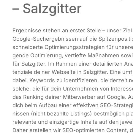
– Salzgitter
Ergeb­nis­se ste­hen an ers­ter Stel­le – unser Zie
Goog­le-Such­ergeb­nis­sen auf die Spit­zen­po­si­t
schnei­der­te Opti­mie­rungs­stra­te­gien für unse­
gen­de Opti­mie­rung, ver­tief­te Maß­nah­men sowie 
für Salz­git­ter. Im Rah­men einer detail­lier­ten An
ten­zia­le dei­ner Web­sei­te in Salz­git­ter. Eine u
dabei, Key­words zu iden­ti­fi­zie­ren, die der­zeit 
sol­che, die für dein Unter­neh­men von Inter­es­s
das Ran­king dei­ner Mit­be­wer­ber auf Goog­le. Au
dich beim Auf­bau einer effek­ti­ven SEO-Stra­te­
nis­sen (nicht bezahl­te Lis­tings) best­mög­lich pl
rele­van­te und ein­zig­ar­ti­ge Inhal­te auf den jewei
Daher erstel­len wir SEO-opti­mier­ten Con­tent, 