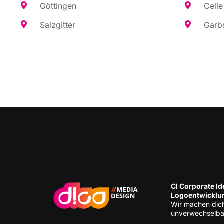
Göt­tin­gen
Cel­le
Salz­git­ter
Garb­
CI Cor­po­ra­te Ide
Logoentwicklu
Wir machen dic
unverwechselba