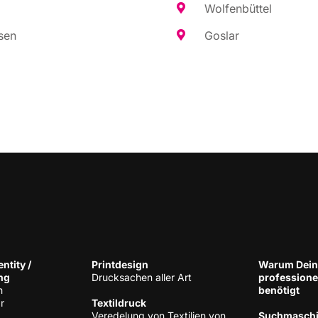
Wol­fen­büt­tel
sen
Gos­lar
n­ti­ty /
Print­de­sign
War­um Dein
ng
Druck­sa­chen aller Art
pro­fes­sio­n
h
benötigt
r
Tex­til­druck
Ver­ede­lung von Tex­ti­li­en von
Such­ma­schi­