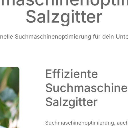
Salzgitter
o­nel­le Such­ma­schi­nen­op­ti­mie­rung für dein 
Effiziente
Suchmaschine
Salzgitter
Such­ma­schi­nen­op­ti­mie­rung, au