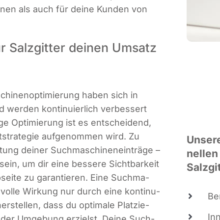
i­nen als auch für dei­ne Kun­den von
r Salzgitter deinen Umsatz
i­nen­op­ti­mie­rung haben sich in
 wer­den kon­ti­nu­ier­lich ver­bes­sert
ti­ge Opti­mie­rung ist es ent­schei­dend,
t­stra­te­gie auf­ge­nom­men wird. Zu
Unse­re
tung dei­ner Such­ma­schi­nen­ein­trä­ge –
nel­len
h sein, um dir eine bes­se­re Sicht­bar­keit
Salzgi
sei­te zu garan­tie­ren. Eine Such­ma­
hre vol­le Wir­kung nur durch eine kon­ti­nu­
Be
r­stel­len, dass du opti­ma­le Plat­zie­
In
nd der Umge­bung erzielst. Dei­ne Such­