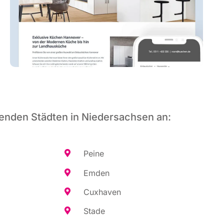
genden Städten in Niedersachsen an:
Pei­ne
Emden
Cux­ha­ven
Sta­de