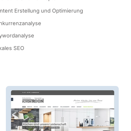
n­tent Erstel­lung und Optimierung
­kur­renz­ana­ly­se
­word­ana­ly­se
ka­les SEO