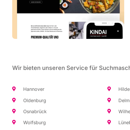
Wir bieten unseren Service für Suchmaschi
Han­no­ver
Hil­d
Olden­burg
Del­m
Osna­brück
Wil­h
Wolfs­burg
Lüne­