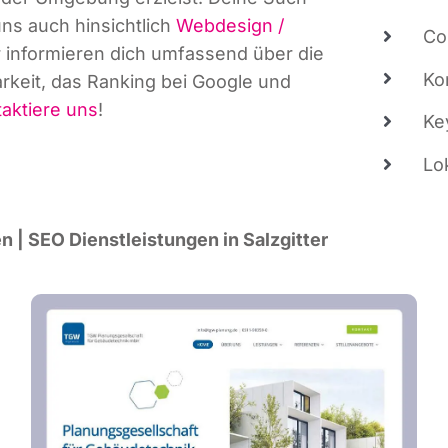
uns auch hin­sicht­lich
Web­de­sign /
Co
Wir infor­mie­ren dich umfas­send über die
Kon
bar­keit, das Ran­king bei Goog­le und
tak­tie­re uns
!
Key
Lo
n | SEO Dienst­leis­tun­gen in Salzgitter