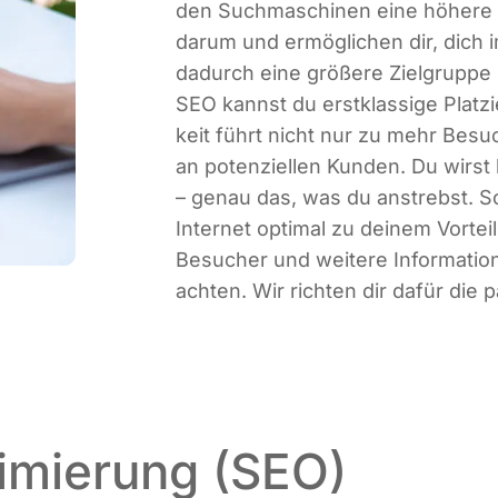
den Such­ma­schi­nen eine höhe­re 
dar­um und ermög­li­chen dir, dich
dadurch eine grö­ße­re Ziel­grup­pe 
SEO kannst du erst­klas­si­ge Plat­zi
keit führt nicht nur zu mehr Besu
an poten­zi­el­len Kun­den. Du wirst 
– genau das, was du anstrebst. So
Inter­net opti­mal zu dei­nem Vor­tei
Besu­cher und wei­te­re Infor­ma­
ach­ten. Wir rich­ten dir dafür die p
imierung (SEO)