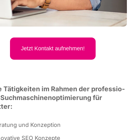
Jetzt Kon­takt aufnehmen!
 Tätig­kei­ten im Rah­men der pro­fes­sio­
 Such­ma­schi­nen­op­ti­mie­rung für
tter:
ra­tung und Konzeption
no­va­ti­ve SEO Konzepte