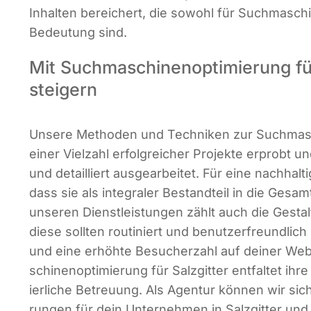
Inhal­ten berei­chert, die sowohl für Such­ma­sch
Bedeu­tung sind.
Mit Suchmaschinen­optimierung fü
steigern
Unse­re Metho­den und Tech­ni­ken zur Such­ma­sch
einer Viel­zahl erfolg­rei­cher Pro­jek­te erprobt und
und detail­liert aus­ge­ar­bei­tet. Für eine nach­hal­
dass sie als inte­gra­ler Bestand­teil in die Gesam
unse­ren Dienst­leis­tun­gen zählt auch die Gestal­
die­se soll­ten rou­ti­niert und benut­zer­freund­lic
und eine erhöh­te Besu­cher­zahl auf dei­ner Web­
schi­nen­op­ti­mie­rung für Salz­git­ter ent­fal­tet i
ier­li­che Betreu­ung. Als Agen­tur kön­nen wir siche
run­gen für dein Unter­neh­men in Salz­git­ter u