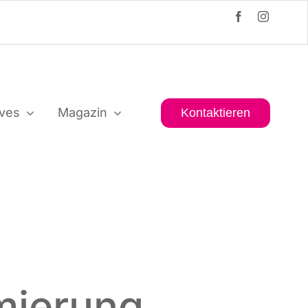
i­ves
Maga­zin
Kon­tak­tie­ren
mierung