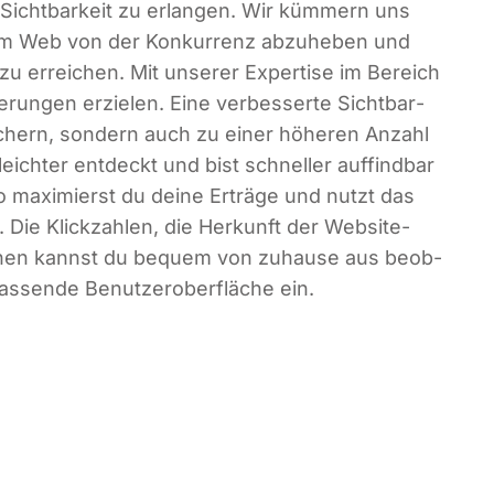
Sicht­bar­keit zu erlan­gen. Wir küm­mern uns
 im Web von der Kon­kur­renz abzu­he­ben und
zu errei­chen. Mit unse­rer Exper­ti­se im Bereich
e­run­gen erzie­len. Eine ver­bes­ser­te Sicht­bar­
­chern, son­dern auch zu einer höhe­ren Anzahl
leich­ter ent­deckt und bist schnel­ler auf­find­bar
 maxi­mierst du dei­ne Erträ­ge und nutzt das
l. Die Klick­zah­len, die Her­kunft der Web­site-
tio­nen kannst du bequem von zuhau­se aus beob­
as­sen­de Benut­zer­ober­flä­che ein.