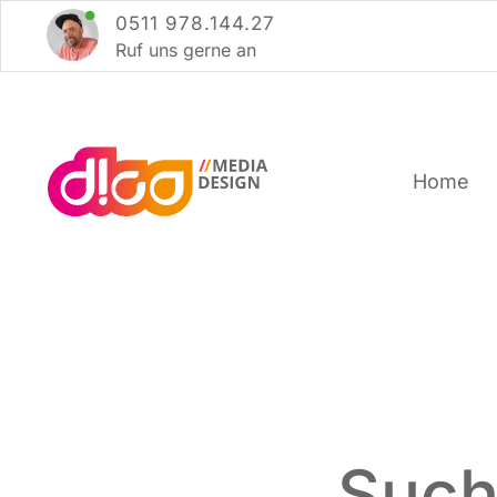
Zum
0511 978.144.27
Inhalt
Ruf uns ger­ne an
springen
Home
Such