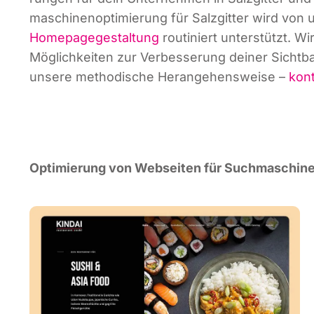
ma­schi­nen­op­ti­mie­rung für Salz­git­ter wird von 
Home­page­ge­stal­tung
rou­ti­niert unter­stützt. 
Mög­lich­kei­ten zur Ver­bes­se­rung dei­ner Sicht­
unse­re metho­di­sche Her­an­ge­hens­wei­se –
kon­
Opti­mie­rung von Web­sei­ten für Such­ma­schi­ne