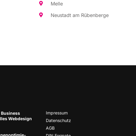
Mel­le
Neu­stadt am Rübenberge
Impres­sum
 Business
el­les Web­de­sign
Daten­schutz
AGB
nen­op­ti­mie­
DIN For­ma­te