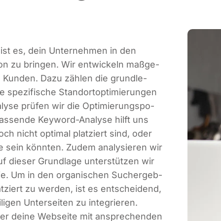
l ist es, dein Unter­neh­men in den
i­on zu brin­gen. Wir ent­wi­ckeln maß­ge­
re Kun­den. Dazu zäh­len die grund­le­
spe­zi­fi­sche Stand­ort­op­ti­mie­run­gen
a­ly­se prü­fen wir die Opti­mie­rungs­po­
mfas­sen­de Key­word-Ana­ly­se hilft uns
noch nicht opti­mal plat­ziert sind, oder
e sein könn­ten. Zudem ana­ly­sie­ren wir
f die­ser Grund­la­ge unter­stüt­zen wir
gie. Um in den orga­ni­schen Such­ergeb­
at­ziert zu wer­den, ist es ent­schei­dend,
­li­gen Unter­sei­ten zu inte­grie­ren.
der dei­ne Web­sei­te mit anspre­chen­den