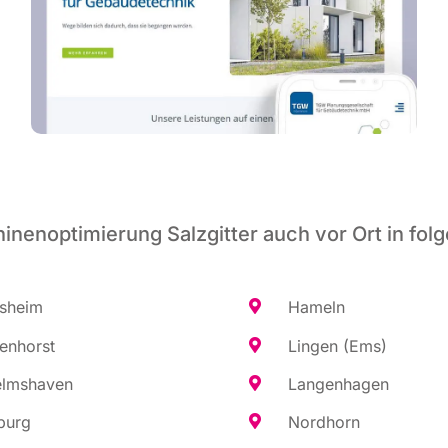
nenoptimierung Salzgitter auch vor Ort in fol
es­heim
Hameln
en­horst
Lin­gen (Ems)
elms­ha­ven
Lan­gen­ha­gen
burg
Nord­horn