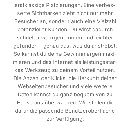
erst­klas­si­ge Plat­zie­run­gen. Eine ver­bes­
ser­te Sicht­bar­keit zieht nicht nur mehr
Besu­cher an, son­dern auch eine Viel­zahl
poten­zi­el­ler Kun­den. Du wirst dadurch
schnel­ler wahr­ge­nom­men und leich­ter
gefun­den – genau das, was du anstrebst.
So kannst du dei­ne Gewinn­mar­gen maxi­
mie­ren und das Inter­net als leis­tungs­star­
kes Werk­zeug zu dei­nem Vor­teil nut­zen.
Die Anzahl der Klicks, die Her­kunft dei­ner
Web­sei­ten­be­su­cher und vie­le wei­te­re
Daten kannst du ganz bequem von zu
Hau­se aus über­wa­chen. Wir stel­len dir
dafür die pas­sen­de Benut­zer­ober­flä­che
zur Verfügung.