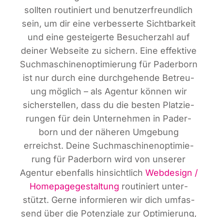
soll­ten rou­ti­niert und benut­zer­freund­lich
sein, um dir eine ver­bes­ser­te Sicht­bar­keit
und eine gestei­ger­te Besu­cher­zahl auf
dei­ner Web­sei­te zu sichern. Eine effek­ti­ve
Such­ma­schi­nen­op­ti­mie­rung für Pader­born
ist nur durch eine durch­ge­hen­de Betreu­
ung mög­lich – als Agen­tur kön­nen wir
sicher­stel­len, dass du die bes­ten Plat­zie­
run­gen für dein Unter­neh­men in Pader­
born und der nähe­ren Umge­bung
erreichst. Dei­ne Such­ma­schi­nen­op­ti­mie­
rung für Pader­born wird von unse­rer
Agen­tur eben­falls hin­sicht­lich
Web­de­sign /
Home­page­ge­stal­tung
rou­ti­niert unter­
stützt. Ger­ne infor­mie­ren wir dich umfas­
send über die Poten­zia­le zur Opti­mie­rung,