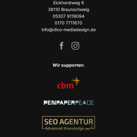
Eick­horst­weg 6
38110 Braun­schweig
05307 9119094
0170 7711670
info@dico-mediadesign.de
Wir sup­port­en: