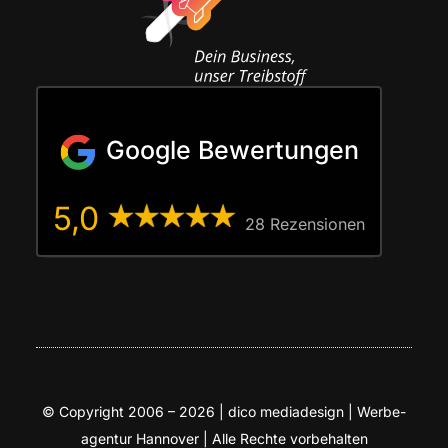
Google Bewertungen
5,0
28 Rezen­sio­nen
© Copy­right 2006 – 2026 | dico media­de­sign | Wer­be­
agen­tur Han­no­ver | Alle Rech­te vorbehalten