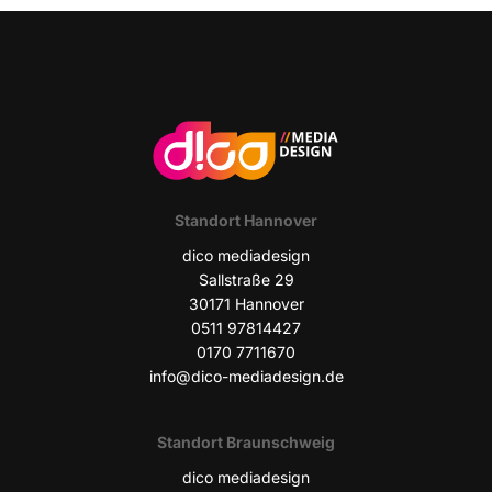
Stand­ort Hannover
dico media­de­sign
Sall­stra­ße 29
30171 Han­no­ver
0511 97814427
0170 7711670
info@dico-mediadesign.de
Stand­ort Braunschweig
dico media­de­sign