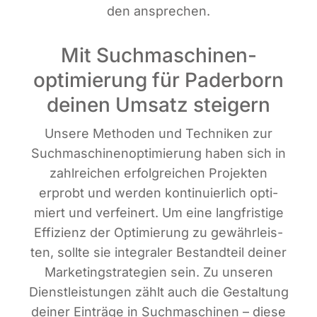
den ansprechen.
Mit Suchmaschinen­
optimierung für Paderborn
deinen Umsatz steigern
Unse­re Metho­den und Tech­ni­ken zur
Such­ma­schi­nen­op­ti­mie­rung haben sich in
zahl­rei­chen erfolg­rei­chen Pro­jek­ten
erprobt und wer­den kon­ti­nu­ier­lich opti­
miert und ver­fei­nert. Um eine lang­fris­ti­ge
Effi­zi­enz der Opti­mie­rung zu gewähr­leis­
ten, soll­te sie inte­gra­ler Bestand­teil dei­ner
Mar­ke­ting­stra­te­gien sein. Zu unse­ren
Dienst­leis­tun­gen zählt auch die Gestal­tung
dei­ner Ein­trä­ge in Such­ma­schi­nen – die­se