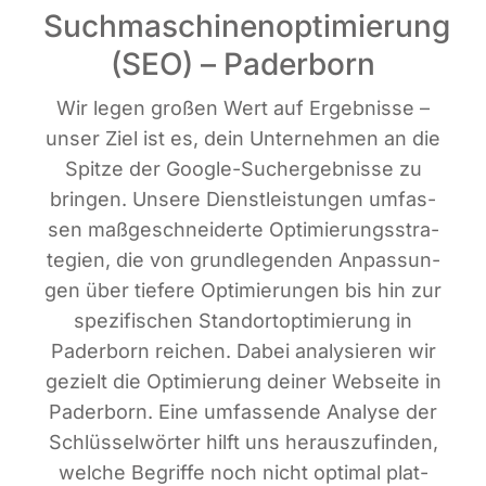
Suchmaschinenoptimierung
(SEO) – Paderborn
Wir legen gro­ßen Wert auf Ergeb­nis­se –
unser Ziel ist es, dein Unter­neh­men an die
Spit­ze der Goog­le-Such­ergeb­nis­se zu
brin­gen. Unse­re Dienst­leis­tun­gen umfas­
sen maß­ge­schnei­der­te Opti­mie­rungs­stra­
te­gien, die von grund­le­gen­den Anpas­sun­
gen über tie­fe­re Opti­mie­run­gen bis hin zur
spe­zi­fi­schen Stand­ort­op­ti­mie­rung in
Pader­born rei­chen. Dabei ana­ly­sie­ren wir
gezielt die Opti­mie­rung dei­ner Web­sei­te in
Pader­born. Eine umfas­sen­de Ana­ly­se der
Schlüs­sel­wör­ter hilft uns her­aus­zu­fin­den,
wel­che Begrif­fe noch nicht opti­mal plat­