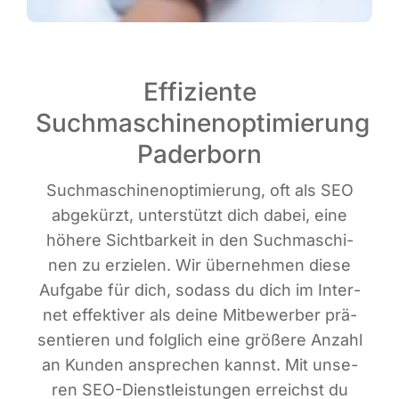
Effiziente
Suchmaschinenoptimierung
Paderborn
Such­ma­schi­nen­op­ti­mie­rung, oft als SEO
abge­kürzt, unter­stützt dich dabei, eine
höhe­re Sicht­bar­keit in den Such­ma­schi­
nen zu erzie­len. Wir über­neh­men die­se
Auf­ga­be für dich, sodass du dich im Inter­
net effek­ti­ver als dei­ne Mit­be­wer­ber prä­
sen­tie­ren und folg­lich eine grö­ße­re Anzahl
an Kun­den anspre­chen kannst. Mit unse­
ren SEO-Dienst­leis­tun­gen erreichst du