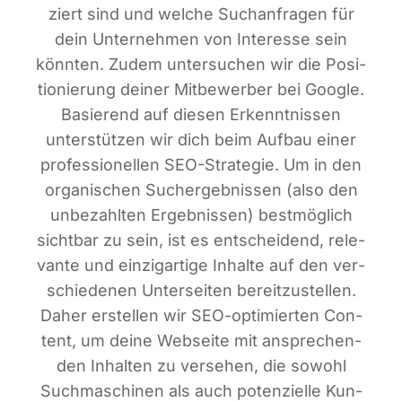
ziert sind und wel­che Such­an­fra­gen für
dein Unter­neh­men von Inter­es­se sein
könn­ten. Zudem unter­su­chen wir die Posi­
tio­nie­rung dei­ner Mit­be­wer­ber bei Goog­le.
Basie­rend auf die­sen Erkennt­nis­sen
unter­stüt­zen wir dich beim Auf­bau einer
pro­fes­sio­nel­len SEO-Stra­te­gie. Um in den
orga­ni­schen Such­ergeb­nis­sen (also den
unbe­zahl­ten Ergeb­nis­sen) best­mög­lich
sicht­bar zu sein, ist es ent­schei­dend, rele­
van­te und ein­zig­ar­ti­ge Inhal­te auf den ver­
schie­de­nen Unter­sei­ten bereit­zu­stel­len.
Daher erstel­len wir SEO-opti­mier­ten Con­
tent, um dei­ne Web­sei­te mit anspre­chen­
den Inhal­ten zu ver­se­hen, die sowohl
Such­ma­schi­nen als auch poten­zi­el­le Kun­