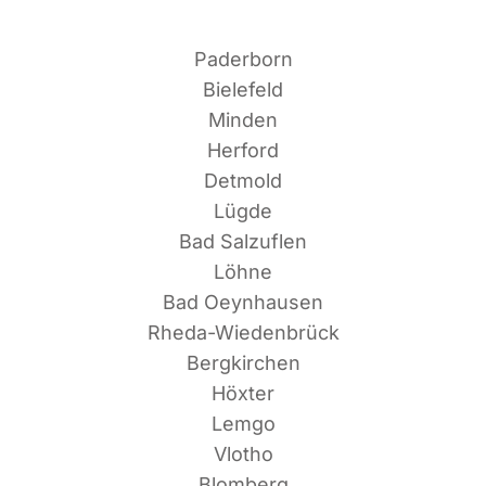
Pader­born
Bielefeld
Minden
Herford
Detmold
Lügde
Bad Salzuflen
Löhne
Bad Oeynhausen
Rheda-Wiedenbrück
Bergkirchen
Höxter
Lemgo
Vlotho
Blomberg