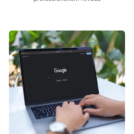
Infor­ma­ti­ves
Maga­zin