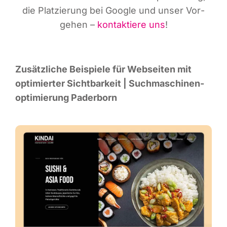
die Plat­zie­rung bei Goog­le und unser Vor­
ge­hen –
kon­tak­tie­re uns
!
Zusätz­li­che Bei­spie­le für Web­sei­ten mit
opti­mier­ter Sicht­bar­keit | Such­ma­schi­nen­
op­ti­mie­rung Paderborn