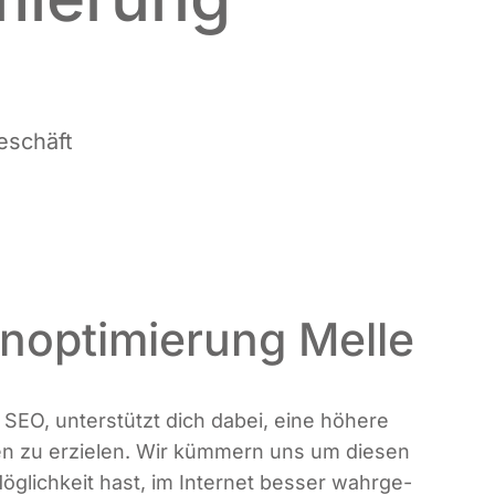
Geschäft
optimierung Melle
z SEO, unter­stützt dich dabei, eine höhe­re
nen zu erzie­len. Wir küm­mern uns um die­sen
g­lich­keit hast, im Inter­net bes­ser wahr­ge­