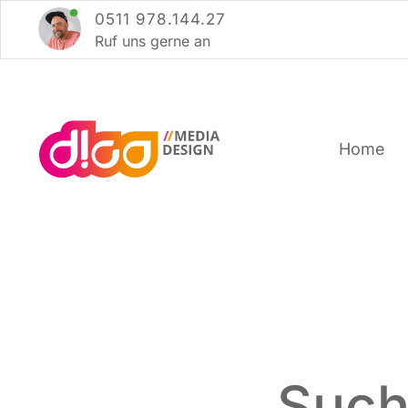
Zum
0511 978.144.27
Inhalt
Ruf uns ger­ne an
springen
Home
Such