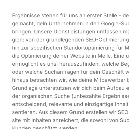
Ergeb­nis­se ste­hen für uns an ers­ter Stel­le – 
gemacht, dein Unter­neh­men in den Goog­le-Su
brin­gen. Unse­re Dienst­leis­tun­gen umfas­sen maß
gien: von der grund­le­gen­den SEO-Opti­mie­rung 
hin zur spe­zi­fi­schen Stand­ort­op­ti­mie­rung für Me
die Opti­mie­rung dei­ner Web­site in Mel­le. Eine
ermög­licht es uns, her­aus­zu­fin­den, wel­che Begr
oder wel­che Such­an­fra­gen für dein Geschäft vo
hin­aus betrach­ten wir, wie dei­ne Mit­be­wer­ber b
Grund­la­ge unter­stüt­zen wir dich beim Auf­bau e
der orga­ni­schen Suche (unbe­zahl­te Ergeb­nis­se
ent­schei­dend, rele­van­te und ein­zig­ar­ti­ge Inhal
sen­tie­ren. Aus die­sem Grund erstel­len wir SEO
site mit Inhal­ten anrei­chert, die sowohl von Suc
Kun­den geschätzt werden.