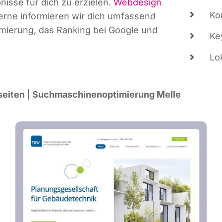
nis­se für dich zu erzie­len.
Web­de­sign
Kon
 Ger­ne infor­mie­ren wir dich umfas­send
i­mie­rung, das Ran­king bei Goog­le und
Key
Lo
sei­ten | Such­ma­schi­nen­op­ti­mie­rung Melle