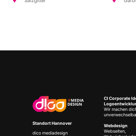
Salz­git­ter
Garb­
CI Cor­po­ra­te Ide
Logoentwicklu
Wir machen dic
unverwechselba
Stand­ort Hannover
Web­de­sign
Web­sei­ten,
dico media­de­sign