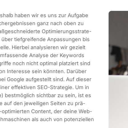
des­halb haben wir es uns zur Auf­ga­be
ch­ergeb­nis­sen ganz nach oben zu
­ge­schnei­der­te Opti­mie­rungs­stra­te­
über tief­grei­fen­de Anpas­sun­gen bis
l­le. Hier­bei ana­ly­sie­ren wir gezielt
 umfas­sen­de Ana­ly­se der Key­words
if­fe noch nicht opti­mal plat­ziert sind
n Inter­es­se sein könn­ten. Dar­über
ei Goog­le auf­ge­stellt sind. Auf die­ser
iner effek­ti­ven SEO-Stra­te­gie. Um in
) best­mög­lich sicht­bar zu sein, ist es
­te auf den jewei­li­gen Sei­ten zu prä­
-opti­mier­ten Con­tent, der dei­ne Web­
h­ma­schi­nen als auch von poten­zi­el­len