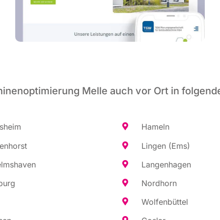
inenoptimierung Melle auch vor Ort in folgend
es­heim
Hameln
en­horst
Lin­gen (Ems)
elms­ha­ven
Lan­gen­ha­gen
burg
Nord­horn
Wol­fen­büt­tel