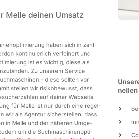
ür Melle deinen Umsatz
­nen­op­ti­mie­rung haben sich in zahl­
den kon­ti­nu­ier­lich ver­fei­nert und
pti­mie­rung ist es wich­tig, die­se als
ein­zu­bin­den. Zu unse­rem Ser­vice
uch­ma­schi­nen – die­se soll­ten vor
Unse­re
amit stel­len wir risi­ko­be­wusst, dass
nel­len
esu­cher­zah­len auf dei­ner Web­sei­te
e­rung für Mel­le ist nur durch eine regel­
Be
n wir als Agen­tur sicher­stel­len, dass
In
­men in Mel­le und der nähe­ren Umge­
zudem um die Such­ma­schi­nen­op­ti­
Co