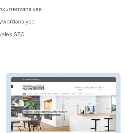
­kur­renz­ana­ly­se
­word­ana­ly­se
ka­les SEO