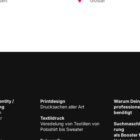
sen
Gos­lar
n­ti­ty /
Print­de­sign
War­um Dein
ng
Druck­sa­chen aller Art
pro­fes­sio­n
h
benötigt
r
Tex­til­druck
Ver­ede­lung von Tex­ti­li­en von
Such­ma­schi­
Polo­shirt bis Sweater
rung
als Boos­ter 