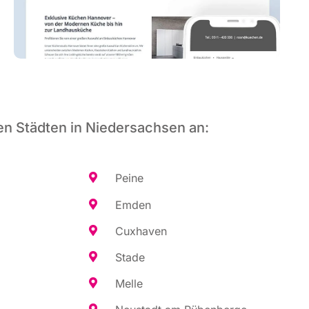
en Städten in Niedersachsen an:
Pei­ne
Emden
Cux­ha­ven
Sta­de
Mel­le