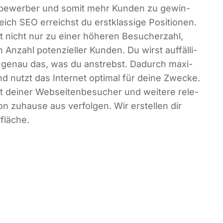
­be­wer­ber und somit mehr Kun­den zu gewin­
eich SEO erreichst du erst­klas­si­ge Posi­tio­nen.
hrt nicht nur zu einer höhe­ren Besu­cher­zahl,
nzahl poten­zi­el­ler Kun­den. Du wirst auf­fäl­li­
n – genau das, was du anstrebst. Dadurch maxi­
 nutzt das Inter­net opti­mal für dei­ne Zwe­cke.
 dei­ner Web­sei­ten­be­su­cher und wei­te­re rele­
zuhau­se aus ver­fol­gen. Wir erstel­len dir
fläche.