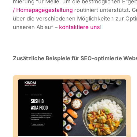
mie­rung für Mel­le, um die best­mög­li­chen Ergeb­
/ Home­page­ge­stal­tung
rou­ti­niert unter­stützt.
über die ver­schie­de­nen Mög­lich­kei­ten zur Opt
unse­ren Ablauf –
kon­tak­tie­re uns
!
Zusätz­li­che Bei­spie­le für SEO-opti­mier­te Web­