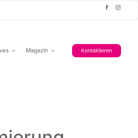
i­ves
Maga­zin
Kon­tak­tie­ren
mierung