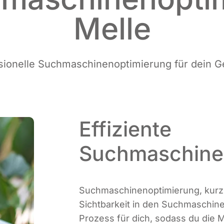
Melle
­sio­nel­le Such­ma­schi­nen­op­ti­mie­rung für dein 
Effiziente
Suchmaschinen
Such­ma­schi­nen­op­ti­mie­rung, kur
Sicht­bar­keit in den Such­ma­schi­
Pro­zess für dich, sodass du die Mö