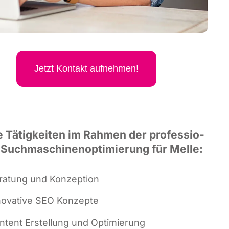
Jetzt Kon­takt aufnehmen!
 Tätig­kei­ten im Rah­men der pro­fes­sio­
 Such­ma­schi­nen­op­ti­mie­rung für Melle:
ra­tung und Konzeption
no­va­ti­ve SEO Konzepte
n­tent Erstel­lung und Optimierung