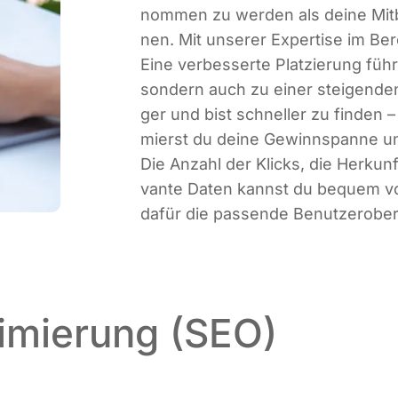
nom­men zu wer­den als dei­ne Mit
nen. Mit unse­rer Exper­ti­se im Ber
Eine ver­bes­ser­te Plat­zie­rung fü
son­dern auch zu einer stei­gen­den A
ger und bist schnel­ler zu fin­de
mierst du dei­ne Gewinn­span­ne und
Die Anzahl der Klicks, die Her­kunft
van­te Daten kannst du bequem von 
dafür die pas­sen­de Benutzerober
imierung (SEO)