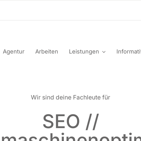
Agen­tur
Arbei­ten
Leis­tun­gen
Infor­ma­t
Wir sind dei­ne Fach­leu­te für
SEO //
maschinenopti