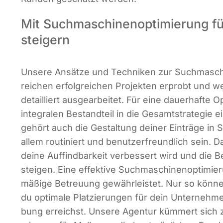
Mit Suchmaschinen­optimierung f
steigern
Unse­re Ansät­ze und Tech­ni­ken zur Such­ma­schi
rei­chen erfolg­rei­chen Pro­jek­ten erprobt und wer­
detail­liert aus­ge­ar­bei­tet. Für eine dau­er­haf­te O
inte­gra­len Bestand­teil in die Gesamt­stra­te­gie 
gehört auch die Gestal­tung dei­ner Ein­trä­ge in S
allem rou­ti­niert und benut­zer­freund­lich sein. D
dei­ne Auf­find­bar­keit ver­bes­sert wird und die B
stei­gen. Eine effek­ti­ve Such­ma­schi­nen­op­ti­mi
mä­ßi­ge Betreu­ung gewähr­leis­tet. Nur so kön­ne
du opti­ma­le Plat­zie­run­gen für dein Unter­neh
bung erreichst. Unse­re Agen­tur küm­mert sich 