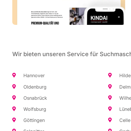
Wir bieten unseren Service für Suchmasch
Han­no­ver
Hil­d
Olden­burg
Del­m
Osna­brück
Wil­h
Wolfs­burg
Lüne­
Göt­tin­gen
Cel­le