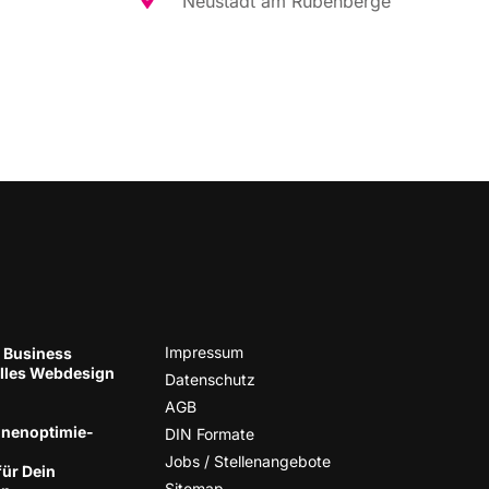
Neu­stadt am Rübenberge
Impres­sum
 Business
el­les Web­de­sign
Daten­schutz
AGB
nen­op­ti­mie­
DIN For­ma­te
Jobs / Stellenangebote
für Dein
Site­map