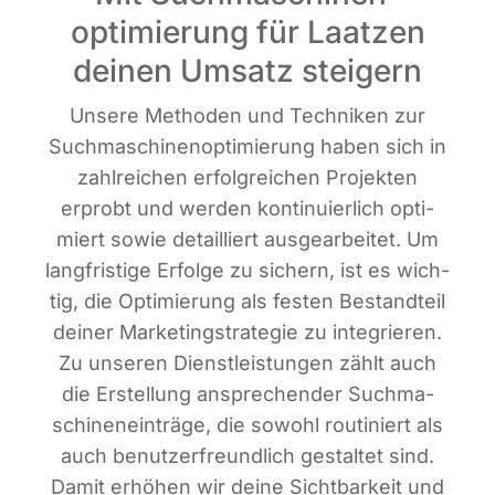
optimierung für Laatzen
deinen Umsatz steigern
Unse­re Metho­den und Tech­ni­ken zur
Such­ma­schi­nen­op­ti­mie­rung haben sich in
zahl­rei­chen erfolg­rei­chen Pro­jek­ten
erprobt und wer­den kon­ti­nu­ier­lich opti­
miert sowie detail­liert aus­ge­ar­bei­tet. Um
lang­fris­ti­ge Erfol­ge zu sichern, ist es wich­
tig, die Opti­mie­rung als fes­ten Bestand­teil
dei­ner Mar­ke­ting­stra­te­gie zu inte­grie­ren.
Zu unse­ren Dienst­leis­tun­gen zählt auch
die Erstel­lung anspre­chen­der Such­ma­
schi­nen­ein­trä­ge, die sowohl rou­ti­niert als
auch benut­zer­freund­lich gestal­tet sind.
Damit erhö­hen wir dei­ne Sicht­bar­keit und