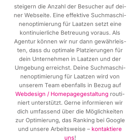
stei­gern die Anzahl der Besu­cher auf dei­
ner Web­sei­te. Eine effek­ti­ve Such­ma­schi­
nen­op­ti­mie­rung für Laat­zen setzt eine
kon­ti­nu­ier­li­che Betreu­ung vor­aus. Als
Agen­tur kön­nen wir nur dann gewähr­leis­
ten, dass du opti­ma­le Plat­zie­run­gen für
dein Unter­neh­men in Laat­zen und der
Umge­bung erreichst. Dei­ne Such­ma­schi­
nen­op­ti­mie­rung für Laat­zen wird von
unse­rem Team eben­falls in Bezug auf
Web­de­sign / Home­page­ge­stal­tung
rou­ti­
niert unter­stützt. Ger­ne infor­mie­ren wir
dich umfas­send über die Mög­lich­kei­ten
zur Opti­mie­rung, das Ran­king bei Goog­le
und unse­re Arbeits­wei­se –
kon­tak­tie­re
uns
!