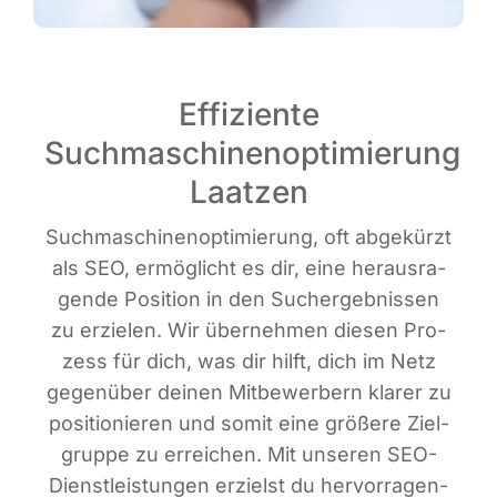
Effiziente
Suchmaschinenoptimierung
Laatzen
Such­ma­schi­nen­op­ti­mie­rung, oft abge­kürzt
als SEO, ermög­licht es dir, eine her­aus­ra­
gen­de Posi­ti­on in den Such­ergeb­nis­sen
zu erzie­len. Wir über­neh­men die­sen Pro­
zess für dich, was dir hilft, dich im Netz
gegen­über dei­nen Mit­be­wer­bern kla­rer zu
posi­tio­nie­ren und somit eine grö­ße­re Ziel­
grup­pe zu errei­chen. Mit unse­ren SEO-
Dienst­leis­tun­gen erzielst du her­vor­ra­gen­