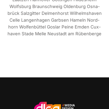
Wolfs­burg Braun­schweig Olden­burg Osna­
brück Salz­git­ter Del­men­horst Wil­helms­ha­ven
Cel­le Lan­gen­ha­gen Garb­sen Hameln Nord­
horn Wol­fen­büt­tel Gos­lar Pei­ne Emden Cux­
ha­ven Sta­de Mel­le Neu­stadt am Rübenberge