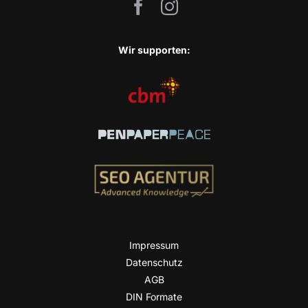
Wir sup­port­en:
Impres­sum
Daten­schutz
AGB
DIN For­ma­te