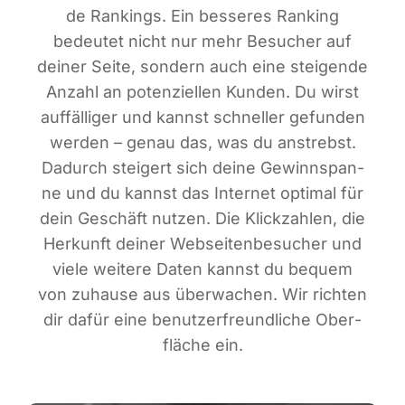
de Ran­kings. Ein bes­se­res Ran­king
bedeu­tet nicht nur mehr Besu­cher auf
dei­ner Sei­te, son­dern auch eine stei­gen­de
Anzahl an poten­zi­el­len Kun­den. Du wirst
auf­fäl­li­ger und kannst schnel­ler gefun­den
wer­den – genau das, was du anstrebst.
Dadurch stei­gert sich dei­ne Gewinn­span­
ne und du kannst das Inter­net opti­mal für
dein Geschäft nut­zen. Die Klick­zah­len, die
Her­kunft dei­ner Web­sei­ten­be­su­cher und
vie­le wei­te­re Daten kannst du bequem
von zuhau­se aus über­wa­chen. Wir rich­ten
dir dafür eine benut­zer­freund­li­che Ober­
flä­che ein.