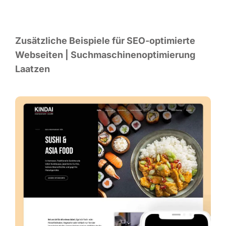
Zusätz­li­che Bei­spie­le für SEO-opti­mier­te
Web­sei­ten | Such­ma­schi­nen­op­ti­mie­rung
Laatzen