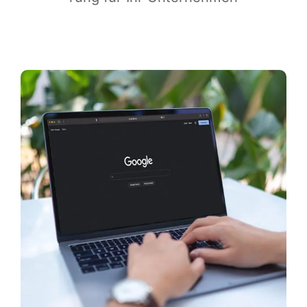
Infor­ma­ti­ves
Maga­zin