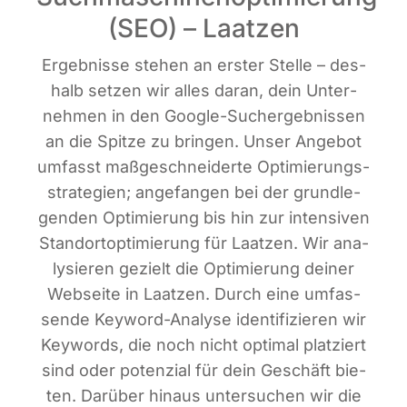
(SEO) – Laatzen
Ergeb­nis­se ste­hen an ers­ter Stel­le – des­
halb set­zen wir alles dar­an, dein Unter­
neh­men in den Goog­le-Such­ergeb­nis­sen
an die Spit­ze zu brin­gen. Unser Ange­bot
umfasst maß­ge­schnei­der­te Opti­mie­rungs­
stra­te­gien; ange­fan­gen bei der grund­le­
gen­den Opti­mie­rung bis hin zur inten­si­ven
Stand­ort­op­ti­mie­rung für Laat­zen. Wir ana­
ly­sie­ren gezielt die Opti­mie­rung dei­ner
Web­sei­te in Laat­zen. Durch eine umfas­
sen­de Key­word-Ana­ly­se iden­ti­fi­zie­ren wir
Key­words, die noch nicht opti­mal plat­ziert
sind oder poten­zi­al für dein Geschäft bie­
ten. Dar­über hin­aus unter­su­chen wir die