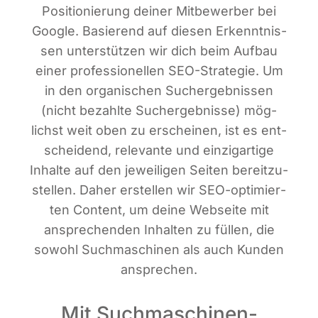
Posi­tio­nie­rung dei­ner Mit­be­wer­ber bei
Goog­le. Basie­rend auf die­sen Erkennt­nis­
sen unter­stüt­zen wir dich beim Auf­bau
einer pro­fes­sio­nel­len SEO-Stra­te­gie. Um
in den orga­ni­schen Such­ergeb­nis­sen
(nicht bezahl­te Such­ergeb­nis­se) mög­
lichst weit oben zu erschei­nen, ist es ent­
schei­dend, rele­van­te und ein­zig­ar­ti­ge
Inhal­te auf den jewei­li­gen Sei­ten bereit­zu­
stel­len. Daher erstel­len wir SEO-opti­mier­
ten Con­tent, um dei­ne Web­sei­te mit
anspre­chen­den Inhal­ten zu fül­len, die
sowohl Such­ma­schi­nen als auch Kun­den
ansprechen.
Mit Suchmaschinen­