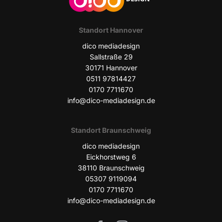
Stand­ort Hannover
dico media­de­sign
Sall­stra­ße 29
30171 Han­no­ver
0511 97814427
0170 7711670
info@dico-mediadesign.de
Stand­ort Braunschweig
dico media­de­sign
Eick­horst­weg 6
38110 Braun­schweig
05307 9119094
0170 7711670
info@dico-mediadesign.de