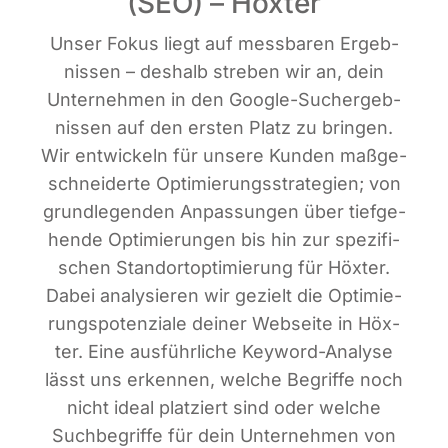
(SEO) – Höxter
Unser Fokus liegt auf mess­ba­ren Ergeb­
nis­sen – des­halb stre­ben wir an, dein
Unter­neh­men in den Goog­le-Such­ergeb­
nis­sen auf den ers­ten Platz zu brin­gen.
Wir ent­wi­ckeln für unse­re Kun­den maß­ge­
schnei­der­te Opti­mie­rungs­stra­te­gien; von
grund­le­gen­den Anpas­sun­gen über tief­ge­
hen­de Opti­mie­run­gen bis hin zur spe­zi­fi­
schen Stand­ort­op­ti­mie­rung für Höx­ter.
Dabei ana­ly­sie­ren wir gezielt die Opti­mie­
rungs­po­ten­zia­le dei­ner Web­sei­te in Höx­
ter. Eine aus­führ­li­che Key­word-Ana­ly­se
lässt uns erken­nen, wel­che Begrif­fe noch
nicht ide­al plat­ziert sind oder wel­che
Such­be­grif­fe für dein Unter­neh­men von