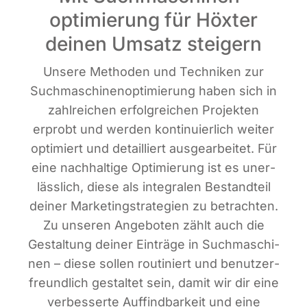
optimierung für Höxter
deinen Umsatz steigern
Unse­re Metho­den und Tech­ni­ken zur
Such­ma­schi­nen­op­ti­mie­rung haben sich in
zahl­rei­chen erfolg­rei­chen Pro­jek­ten
erprobt und wer­den kon­ti­nu­ier­lich wei­ter
opti­miert und detail­liert aus­ge­ar­bei­tet. Für
eine nach­hal­ti­ge Opti­mie­rung ist es uner­
läss­lich, die­se als inte­gra­len Bestand­teil
dei­ner Mar­ke­ting­stra­te­gien zu betrach­ten.
Zu unse­ren Ange­bo­ten zählt auch die
Gestal­tung dei­ner Ein­trä­ge in Such­ma­schi­
nen – die­se sol­len rou­ti­niert und benut­zer­
freund­lich gestal­tet sein, damit wir dir eine
ver­bes­ser­te Auf­find­bar­keit und eine