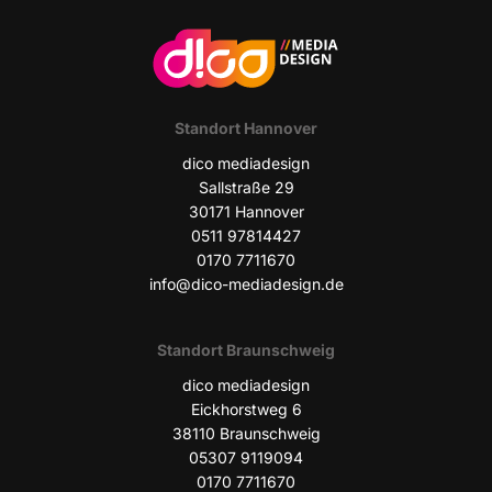
Stand­ort Hannover
dico media­de­sign
Sall­stra­ße 29
30171 Han­no­ver
0511 97814427
0170 7711670
info@dico-mediadesign.de
Stand­ort Braunschweig
dico media­de­sign
Eick­horst­weg 6
38110 Braun­schweig
05307 9119094
0170 7711670