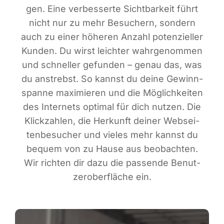
gen. Eine ver­bes­ser­te Sicht­bar­keit führt
nicht nur zu mehr Besu­chern, son­dern
auch zu einer höhe­ren Anzahl poten­zi­el­ler
Kun­den. Du wirst leich­ter wahr­ge­nom­men
und schnel­ler gefun­den – genau das, was
du anstrebst. So kannst du dei­ne Gewinn­
span­ne maxi­mie­ren und die Mög­lich­kei­ten
des Inter­nets opti­mal für dich nut­zen. Die
Klick­zah­len, die Her­kunft dei­ner Web­sei­
ten­be­su­cher und vie­les mehr kannst du
bequem von zu Hau­se aus beob­ach­ten.
Wir rich­ten dir dazu die pas­sen­de Benut­
zer­ober­flä­che ein.