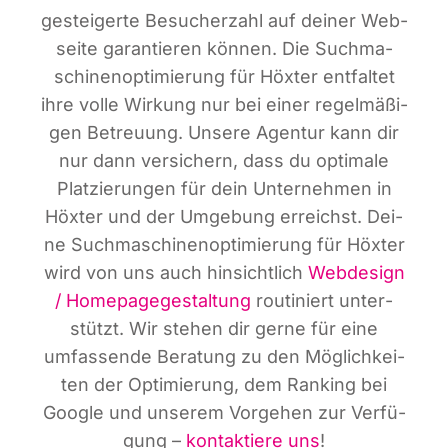
gestei­ger­te Besu­cher­zahl auf dei­ner Web­
sei­te garan­tie­ren kön­nen. Die Such­ma­
schi­nen­op­ti­mie­rung für Höx­ter ent­fal­tet
ihre vol­le Wir­kung nur bei einer regel­mä­ßi­
gen Betreu­ung. Unse­re Agen­tur kann dir
nur dann ver­si­chern, dass du opti­ma­le
Plat­zie­run­gen für dein Unter­neh­men in
Höx­ter und der Umge­bung erreichst. Dei­
ne Such­ma­schi­nen­op­ti­mie­rung für Höx­ter
wird von uns auch hin­sicht­lich
Web­de­sign
/ Home­page­ge­stal­tung
rou­ti­niert unter­
stützt. Wir ste­hen dir ger­ne für eine
umfas­sen­de Bera­tung zu den Mög­lich­kei­
ten der Opti­mie­rung, dem Ran­king bei
Goog­le und unse­rem Vor­ge­hen zur Ver­fü­
gung –
kon­tak­tie­re uns
!