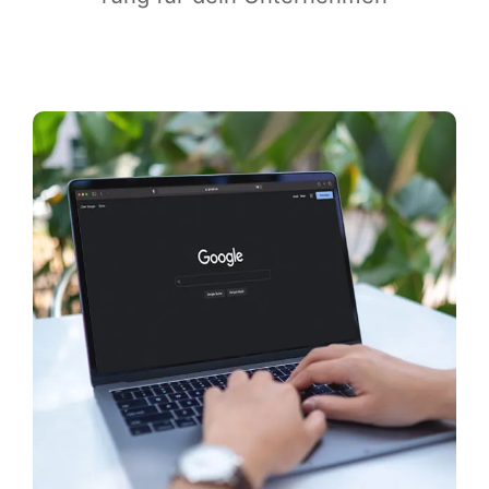
Infor­ma­ti­ves
Maga­zin