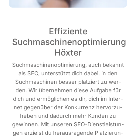
Effiziente
Suchmaschinenoptimierung
Höxter
Such­ma­schi­nen­op­ti­mie­rung, auch bekannt
als SEO, unter­stützt dich dabei, in den
Such­ma­schi­nen bes­ser plat­ziert zu wer­
den. Wir über­neh­men die­se Auf­ga­be für
dich und ermög­li­chen es dir, dich im Inter­
net gegen­über der Kon­kur­renz her­vor­zu­
he­ben und dadurch mehr Kun­den zu
gewin­nen. Mit unse­ren SEO-Dienst­leis­tun­
gen erzielst du her­aus­ra­gen­de Plat­zie­run­