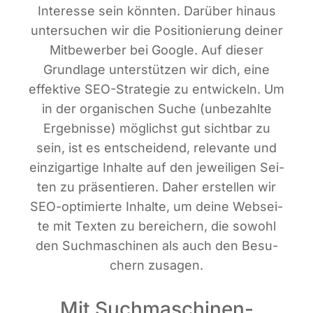
Inter­es­se sein könn­ten. Dar­über hin­aus
unter­su­chen wir die Posi­tio­nie­rung dei­ner
Mit­be­wer­ber bei Goog­le. Auf die­ser
Grund­la­ge unter­stüt­zen wir dich, eine
effek­ti­ve SEO-Stra­te­gie zu ent­wi­ckeln. Um
in der orga­ni­schen Suche (unbe­zahl­te
Ergeb­nis­se) mög­lichst gut sicht­bar zu
sein, ist es ent­schei­dend, rele­van­te und
ein­zig­ar­ti­ge Inhal­te auf den jewei­li­gen Sei­
ten zu prä­sen­tie­ren. Daher erstel­len wir
SEO-opti­mier­te Inhal­te, um dei­ne Web­sei­
te mit Tex­ten zu berei­chern, die sowohl
den Such­ma­schi­nen als auch den Besu­
chern zusagen.
Mit Suchmaschinen­