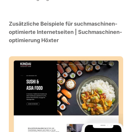
Zusätz­li­che Bei­spie­le für such­ma­schi­nen­
op­ti­mier­te Inter­net­sei­ten | Such­ma­schi­nen­
op­ti­mie­rung Höxter