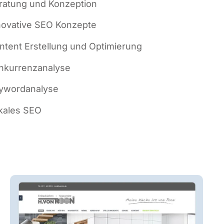
ra­tung und Konzeption
no­va­ti­ve SEO Konzepte
n­tent Erstel­lung und Optimierung
­kur­renz­ana­ly­se
­word­ana­ly­se
ka­les SEO