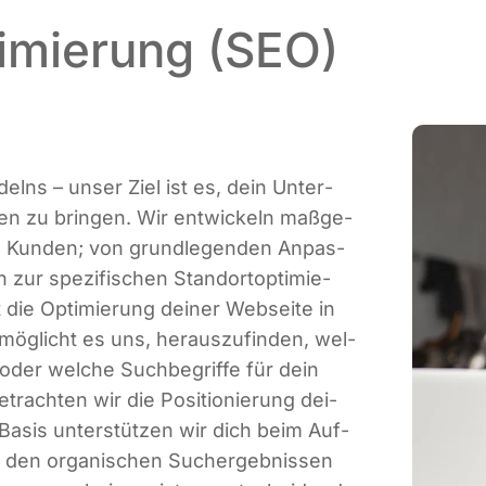
imierung (SEO)
­delns – unser Ziel ist es, dein Unter­
 zu brin­gen. Wir ent­wi­ckeln maß­ge­
­re Kun­den; von grund­le­gen­den Anpas­
zur spe­zi­fi­schen Stand­ort­op­ti­mie­
t die Opti­mie­rung dei­ner Web­sei­te in
g­licht es uns, her­aus­zu­fin­den, wel­
oder wel­che Such­be­grif­fe für dein
rach­ten wir die Posi­tio­nie­rung dei­
 Basis unter­stüt­zen wir dich beim Auf­
in den orga­ni­schen Such­ergeb­nis­sen