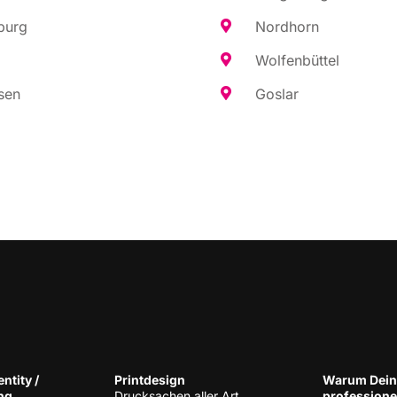
burg
Nord­horn
Wol­fen­büt­tel
sen
Gos­lar
n­ti­ty /
Print­de­sign
War­um Dein
ng
Druck­sa­chen aller Art
pro­fes­sio­n