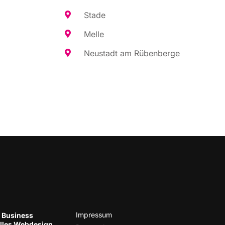
Sta­de
Mel­le
Neu­stadt am Rübenberge
Impres­sum
 Business
el­les Web­de­sign