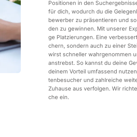
Posi­tio­nen in den Such­ergeb­nis­s
für dich, wodurch du die Gele­gen­h
be­wer­ber zu prä­sen­tie­ren und so
den zu gewin­nen. Mit unse­rer Expe
ge Plat­zie­run­gen. Eine ver­bes­se
chern, son­dern auch zu einer Stei­
wirst schnel­ler wahr­ge­nom­men 
anstrebst. So kannst du dei­ne Gew
dei­nem Vor­teil umfas­send nut­zen.
ten­be­su­cher und zahl­rei­che we
Zuhau­se aus ver­fol­gen. Wir rich­t
che ein.