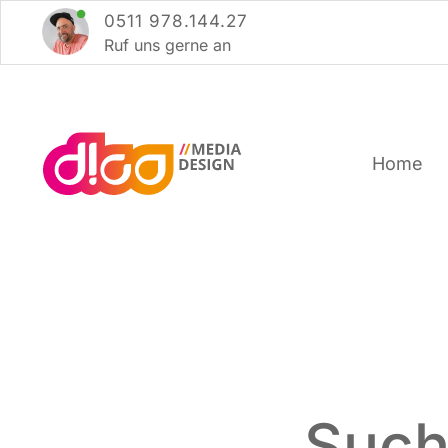
Zum
0511 978.144.27
Inhalt
Ruf uns ger­ne an
springen
Home
Such