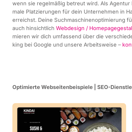
wenn sie regel­mä­ßig betreut wird. Als Agen­tur 
ma­le Plat­zie­run­gen für dein Unter­neh­men in
erreichst. Dei­ne Such­ma­schi­nen­op­ti­mie­rung
auch hin­sicht­lich
Web­de­sign / Home­page­ge­stal
mie­ren wir dich umfas­send über die ver­schie­de
king bei Goog­le und unse­re Arbeits­wei­se –
kon­
Opti­mier­te Web­sei­ten­bei­spie­le | SEO-Dienst­l