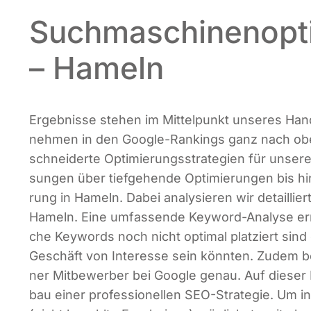
Suchmaschinenopt
– Hameln
Ergeb­nis­se ste­hen im Mit­tel­punkt unse­res Han
neh­men in den Goog­le-Ran­kings ganz nach oben
schnei­der­te Opti­mie­rungs­stra­te­gien für unse
sun­gen über tief­ge­hen­de Opti­mie­run­gen bis hin 
rung in Hameln. Dabei ana­ly­sie­ren wir detail­lier
Hameln. Eine umfas­sen­de Key­word-Ana­ly­se ermö
che Key­words noch nicht opti­mal plat­ziert sind 
Geschäft von Inter­es­se sein könn­ten. Zudem bet
ner Mit­be­wer­ber bei Goog­le genau. Auf die­ser
bau einer pro­fes­sio­nel­len SEO-Stra­te­gie. Um 