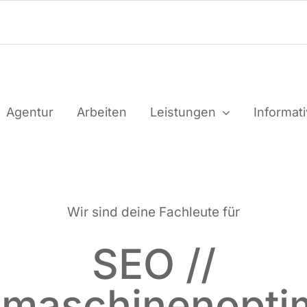
Agen­tur
Arbei­ten
Leis­tun­gen
Infor­ma­t
Wir sind dei­ne Fach­leu­te für
SEO //
maschinenopti