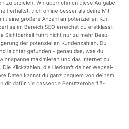
en zu erzie­len. Wir über­neh­men die­se Auf­ga­be
eit erhältst, dich online bes­ser als dei­ne Mit­
mit eine grö­ße­re Anzahl an poten­zi­el­len Kun­
r­ti­se im Bereich SEO erreichst du erst­klas­si­
r­te Sicht­bar­keit führt nicht nur zu mehr Besu­
ge­rung der poten­zi­el­len Kun­den­zah­len. Du
und leich­ter gefun­den – genau das, was du
inn­span­ne maxi­mie­ren und das Inter­net zu
 Die Klick­zah­len, die Her­kunft dei­ner Web­sei­
i­te­re Daten kannst du ganz bequem von dei­nem
en dir dafür die pas­sen­de Benut­zer­ober­flä­