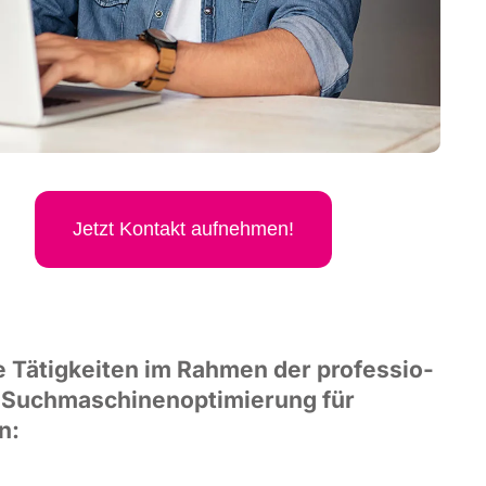
Jetzt Kon­takt aufnehmen!
 Tätig­kei­ten im Rah­men der pro­fes­sio­
 Such­ma­schi­nen­op­ti­mie­rung für
n: