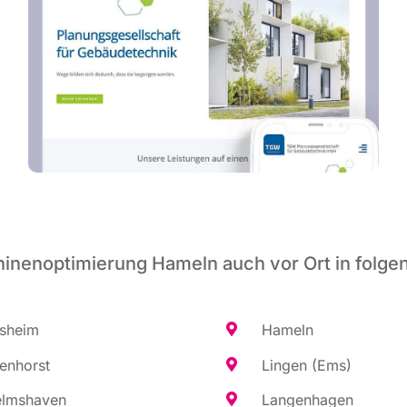
inenoptimierung Hameln auch vor Ort in folge
es­heim
Hameln
en­horst
Lin­gen (Ems)
elms­ha­ven
Lan­gen­ha­gen