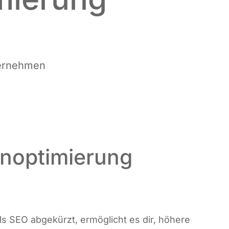
Unternehmen
noptimierung
 als SEO abge­kürzt, ermög­licht es dir, höhe­re