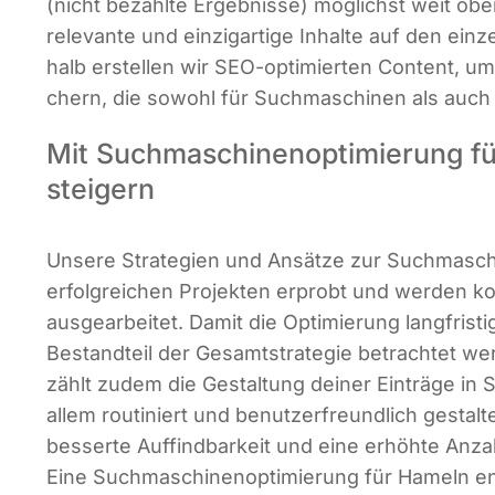
(nicht bezahl­te Ergeb­nis­se) mög­lichst weit obe
rele­van­te und ein­zig­ar­ti­ge Inhal­te auf den ein­
halb erstel­len wir SEO-opti­mier­ten Con­tent, um
chern, die sowohl für Such­ma­schi­nen als auch
Mit Suchmaschinen­optimierung f
steigern
Unse­re Stra­te­gien und Ansät­ze zur Such­ma­schi­
erfolg­rei­chen Pro­jek­ten erprobt und wer­den kon­ti
aus­ge­ar­bei­tet. Damit die Opti­mie­rung lang­fris­tig
Bestand­teil der Gesamt­stra­te­gie betrach­tet we
zählt zudem die Gestal­tung dei­ner Ein­trä­ge in S
allem rou­ti­niert und benut­zer­freund­lich gestal­
bes­ser­te Auf­find­bar­keit und eine erhöh­te Anz
Eine Such­ma­schi­nen­op­ti­mie­rung für Hameln ent