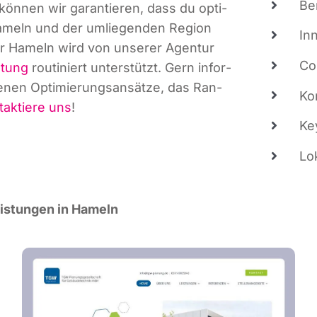
Be
kön­nen wir garan­tie­ren, dass du opti­
 Hameln und der umlie­gen­den Regi­on
In
 für Hameln wird von unse­rer Agen­tur
Co
­tung
rou­ti­niert unter­stützt. Gern infor­
­nen Opti­mie­rungs­an­sät­ze, das Ran­
Kon
tak­tie­re uns
!
Key
Lo
eis­tun­gen in Hameln