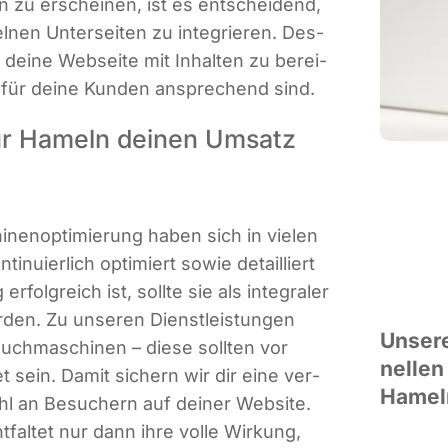
n zu erschei­nen, ist es ent­schei­dend,
zel­nen Unter­sei­ten zu inte­grie­ren. Des­
 dei­ne Web­sei­te mit Inhal­ten zu berei­
 für dei­ne Kun­den anspre­chend sind.
ür Hameln deinen Umsatz
nen­op­ti­mie­rung haben sich in vie­len
­nu­ier­lich opti­miert sowie detail­liert
 erfolg­reich ist, soll­te sie als inte­gra­ler
r­den. Zu unse­ren Dienst­leis­tun­gen
Unse­re
uch­ma­schi­nen – die­se soll­ten vor
nel­len
tet sein. Damit sichern wir dir eine ver­
Hamel
ahl an Besu­chern auf dei­ner Web­site.
­fal­tet nur dann ihre vol­le Wir­kung,