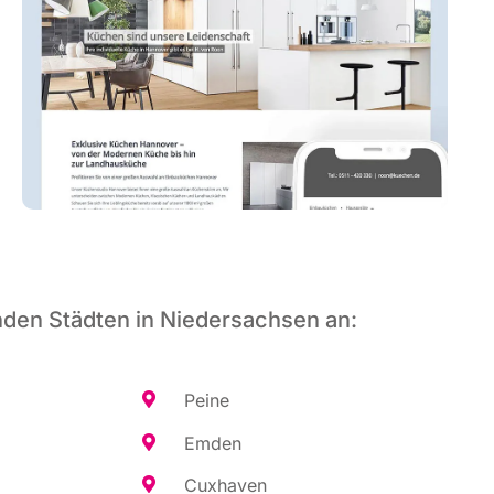
nden Städten in Niedersachsen an:
Pei­ne
Emden
Cux­ha­ven