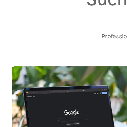
Pro­fes­si