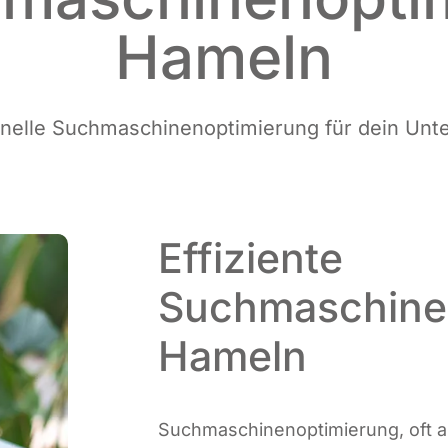
Hameln
o­nel­le Such­ma­schi­nen­op­ti­mie­rung für dein 
Effiziente
Suchmaschine
Hameln
Such­ma­schi­nen­op­ti­mie­rung, oft