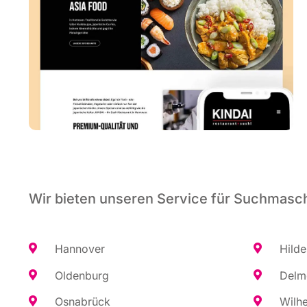
Wir bieten unseren Service für Suchmasch
Han­no­ver
Hil­d
Olden­burg
Del­m
Osna­brück
Wil­h