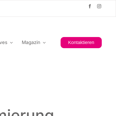
i­ves
Maga­zin
Kon­tak­tie­ren
mierung