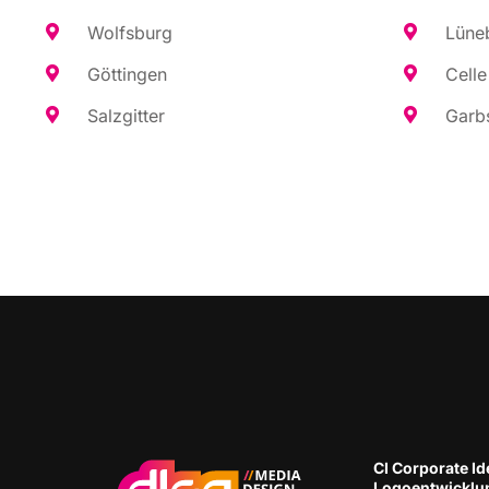
Wolfs­burg
Lüne­
Göt­tin­gen
Cel­le
Salz­git­ter
Garb­
CI Cor­po­ra­te Ide
Logoentwicklu