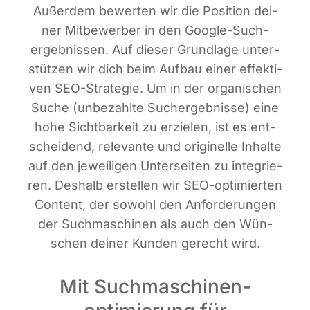
Außer­dem bewer­ten wir die Posi­ti­on dei­
ner Mit­be­wer­ber in den Goog­le-Such­
ergeb­nis­sen. Auf die­ser Grund­la­ge unter­
stüt­zen wir dich beim Auf­bau einer effek­ti­
ven SEO-Stra­te­gie. Um in der orga­ni­schen
Suche (unbe­zahl­te Such­ergeb­nis­se) eine
hohe Sicht­bar­keit zu erzie­len, ist es ent­
schei­dend, rele­van­te und ori­gi­nel­le Inhal­te
auf den jewei­li­gen Unter­sei­ten zu inte­grie­
ren. Des­halb erstel­len wir SEO-opti­mier­ten
Con­tent, der sowohl den Anfor­de­run­gen
der Such­ma­schi­nen als auch den Wün­
schen dei­ner Kun­den gerecht wird.
Mit Suchmaschinen­