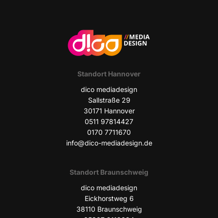
Stand­ort Hannover
dico media­de­sign
Sall­stra­ße 29
30171 Han­no­ver
0511 97814427
0170 7711670
info@dico-mediadesign.de
Stand­ort Braunschweig
dico media­de­sign
Eick­horst­weg 6
38110 Braun­schweig