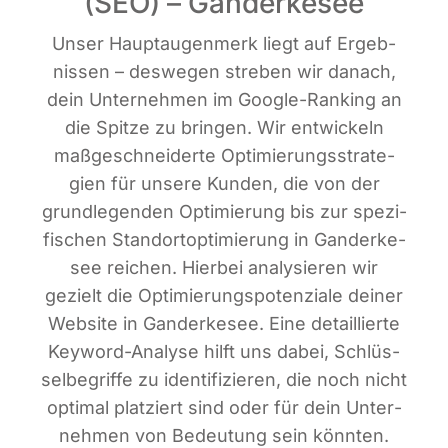
(SEO) – Ganderkesee
Unser Haupt­au­gen­merk liegt auf Ergeb­
nis­sen – des­we­gen stre­ben wir danach,
dein Unter­neh­men im Goog­le-Ran­king an
die Spit­ze zu brin­gen. Wir ent­wi­ckeln
maß­ge­schnei­der­te Opti­mie­rungs­stra­te­
gien für unse­re Kun­den, die von der
grund­le­gen­den Opti­mie­rung bis zur spe­zi­
fi­schen Stand­ort­op­ti­mie­rung in Gan­der­ke­
see rei­chen. Hier­bei ana­ly­sie­ren wir
gezielt die Opti­mie­rungs­po­ten­zia­le dei­ner
Web­site in Gan­der­ke­see. Eine detail­lier­te
Key­word-Ana­ly­se hilft uns dabei, Schlüs­
sel­be­grif­fe zu iden­ti­fi­zie­ren, die noch nicht
opti­mal plat­ziert sind oder für dein Unter­
neh­men von Bedeu­tung sein könn­ten.