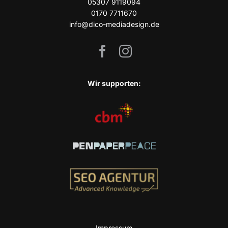
05307 9119094
0170 7711670
info@dico-mediadesign.de
Wir sup­port­en:
Impres­sum