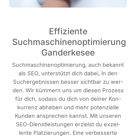
Effiziente
Suchmaschinenoptimierung
Ganderkesee
Such­ma­schi­nen­op­ti­mie­rung, auch bekannt
als SEO, unter­stützt dich dabei, in den
Such­ergeb­nis­sen bes­ser sicht­bar zu wer­
den. Wir küm­mern uns um die­sen Pro­zess
für dich, sodass du dich von dei­ner Kon­
kur­renz abhe­ben und mehr poten­zi­el­le
Kun­den anspre­chen kannst. Mit unse­ren
SEO-Dienst­leis­tun­gen erzielst du exzel­
len­te Plat­zie­run­gen. Eine ver­bes­ser­te