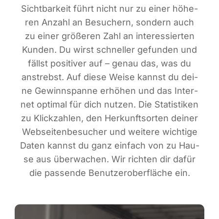
Sicht­bar­keit führt nicht nur zu einer höhe­
ren Anzahl an Besu­chern, son­dern auch
zu einer grö­ße­ren Zahl an inter­es­sier­ten
Kun­den. Du wirst schnel­ler gefun­den und
fällst posi­ti­ver auf – genau das, was du
anstrebst. Auf die­se Wei­se kannst du dei­
ne Gewinn­span­ne erhö­hen und das Inter­
net opti­mal für dich nut­zen. Die Sta­tis­ti­ken
zu Klick­zah­len, den Her­kunfts­or­ten dei­ner
Web­sei­ten­be­su­cher und wei­te­re wich­ti­ge
Daten kannst du ganz ein­fach von zu Hau­
se aus über­wa­chen. Wir rich­ten dir dafür
die pas­sen­de Benut­zer­ober­flä­che ein.