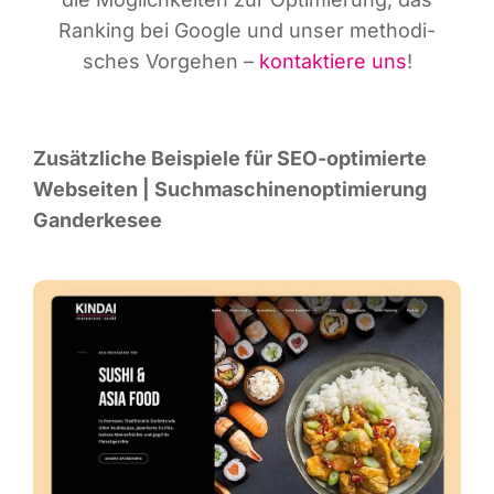
Ran­king bei Goog­le und unser metho­di­
sches Vor­ge­hen –
kon­tak­tie­re uns
!
Zusätz­li­che Bei­spie­le für SEO-opti­mier­te
Web­sei­ten | Such­ma­schi­nen­op­ti­mie­rung
Ganderkesee