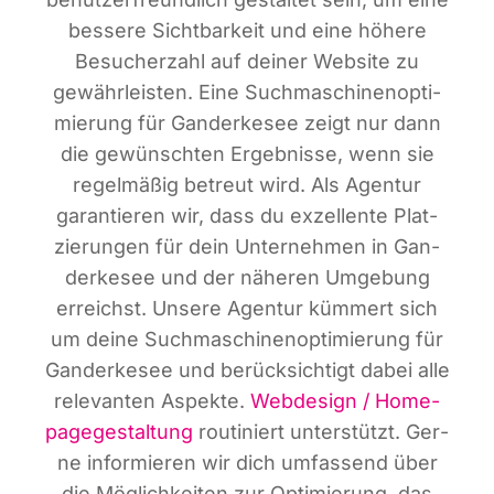
bes­se­re Sicht­bar­keit und eine höhe­re
Besu­cher­zahl auf dei­ner Web­site zu
gewähr­leis­ten. Eine Such­ma­schi­nen­op­ti­
mie­rung für Gan­der­ke­see zeigt nur dann
die gewünsch­ten Ergeb­nis­se, wenn sie
regel­mä­ßig betreut wird. Als Agen­tur
garan­tie­ren wir, dass du exzel­len­te Plat­
zie­run­gen für dein Unter­neh­men in Gan­
der­ke­see und der nähe­ren Umge­bung
erreichst. Unse­re Agen­tur küm­mert sich
um dei­ne Such­ma­schi­nen­op­ti­mie­rung für
Gan­der­ke­see und berück­sich­tigt dabei alle
rele­van­ten Aspek­te.
Web­de­sign / Home­
page­ge­stal­tung
rou­ti­niert unter­stützt. Ger­
ne infor­mie­ren wir dich umfas­send über
die Mög­lich­kei­ten zur Opti­mie­rung, das