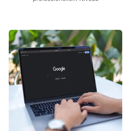
Infor­ma­ti­ves
Maga­zin