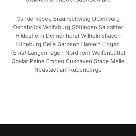
Gan­der­ke­see Braun­schweig Olden­burg
Osna­brück Wolfs­burg Göt­tin­gen Salz­git­ter
Hil­des­heim Del­men­horst Wil­helms­ha­ven
Lüne­burg Cel­le Garb­sen Hameln Lin­gen
(Ems) Lan­gen­ha­gen Nord­horn Wol­fen­büt­tel
Gos­lar Pei­ne Emden Cux­ha­ven Sta­de Mel­le
Neu­stadt am Rübenberge