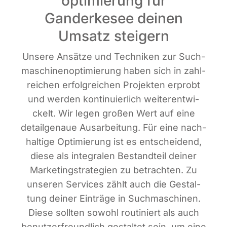
optimierung für
Ganderkesee deinen
Umsatz steigern
Unse­re Ansät­ze und Tech­ni­ken zur Such­
ma­schi­nen­op­ti­mie­rung haben sich in zahl­
rei­chen erfolg­rei­chen Pro­jek­ten erprobt
und wer­den kon­ti­nu­ier­lich wei­ter­ent­wi­
ckelt. Wir legen gro­ßen Wert auf eine
detail­ge­naue Aus­ar­bei­tung. Für eine nach­
hal­ti­ge Opti­mie­rung ist es ent­schei­dend,
die­se als inte­gra­len Bestand­teil dei­ner
Mar­ke­ting­stra­te­gien zu betrach­ten. Zu
unse­ren Ser­vices zählt auch die Gestal­
tung dei­ner Ein­trä­ge in Such­ma­schi­nen.
Die­se soll­ten sowohl rou­ti­niert als auch
benut­zer­freund­lich gestal­tet sein, um eine