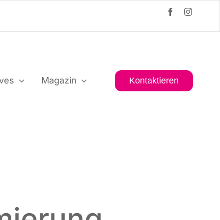
i­ves
Maga­zin
Kon­tak­tie­ren
mierung