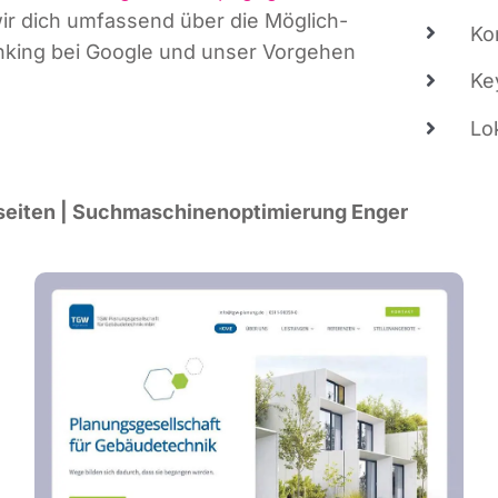
n wir dich umfas­send über die Mög­lich­
Kon
an­king bei Goog­le und unser Vor­ge­hen
Key
Lo
sei­ten | Such­ma­schi­nen­op­ti­mie­rung Enger