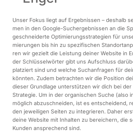
Unser Fokus liegt auf Ergeb­nis­sen – des­halb se
men in den Goog­le-Such­ergeb­nis­sen an die Spi
ge­schnei­der­te Opti­mie­rungs­stra­te­gien für un
mie­run­gen bis hin zu spe­zi­fi­schen Stand­ort­an­
ren wir gezielt die Leis­tung dei­ner Web­site in
der Schlüs­sel­wör­ter gibt uns Auf­schluss dar­übe
plat­ziert sind und wel­che Such­an­fra­gen für de
könn­ten. Zudem betrach­ten wir die Posi­ti­on dei
die­ser Grund­la­ge unter­stüt­zen wir dich bei der
Stra­te­gie. Um in der orga­ni­schen Suche (also 
mög­lich abzu­schnei­den, ist es ent­schei­dend, rele
den jewei­li­gen Sei­ten zu inte­grie­ren. Daher ers
dei­ne Web­site mit Inhal­ten zu berei­chern, die
Kun­den anspre­chend sind.