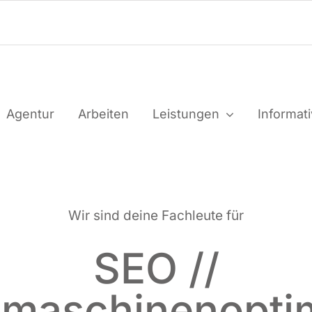
Agen­tur
Arbei­ten
Leis­tun­gen
Infor­ma­t
Wir sind dei­ne Fach­leu­te für
SEO //
maschinenopti