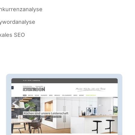
­kur­renz­ana­ly­se
­word­ana­ly­se
ka­les SEO