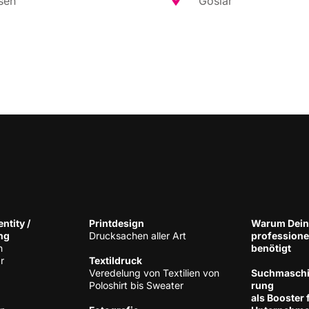
sen
Gos­lar
n­ti­ty /
Print­de­sign
War­um Dein
ng
Druck­sa­chen aller Art
pro­fes­sio­n
h
benötigt
r
Tex­til­druck
Ver­ede­lung von Tex­ti­li­en von
Such­ma­schi­
Polo­shirt bis Sweater
rung
als Boos­ter 