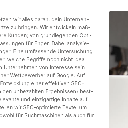
t­zen wir alles dar­an, dein Unter­neh­
t­ze zu brin­gen. Wir ent­wi­ckeln maß­
se­re Kun­den; von grund­le­gen­den Opti­
pas­sun­gen für Enger. Dabei ana­ly­sie­
 Enger. Eine umfas­sen­de Unter­su­chung
r, wel­che Begrif­fe noch nicht ide­al
in Unter­neh­men von Inter­es­se sein
­ner Wett­be­wer­ber auf Goog­le. Auf
 Ent­wick­lung einer effek­ti­ven SEO-
in den unbe­zahl­ten Ergeb­nis­sen) best­
­van­te und ein­zig­ar­ti­ge Inhal­te auf
tel­len wir SEO-opti­mier­te Tex­te, um
 sowohl für Such­ma­schi­nen als auch für