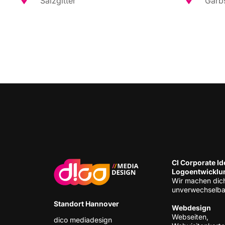
Salz­git­ter
Garb­
CI Cor­po­ra­te Ide
Logoentwicklu
Wir machen dic
unverwechselba
Stand­ort Hannover
Web­de­sign
Web­sei­ten,
dico media­de­sign