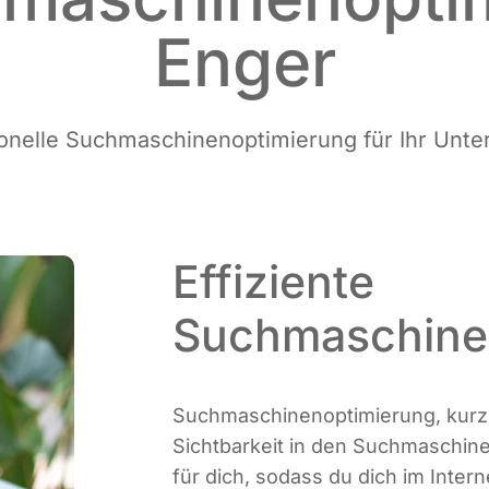
Enger
io­nel­le Such­ma­schi­nen­op­ti­mie­rung für Ihr U
Effiziente
Suchmaschine
Such­ma­schi­nen­op­ti­mie­rung, kur
Sicht­bar­keit in den Such­ma­schi­n
für dich, sodass du dich im Inter­n