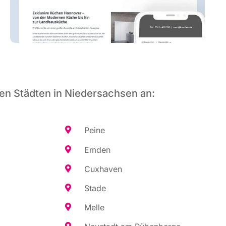
en Städten in Niedersachsen an:
Pei­ne
Emden
Cux­ha­ven
Sta­de
Mel­le