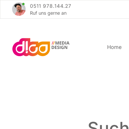
Zum
0511 978.144.27
Inhalt
Ruf uns ger­ne an
springen
Home
Such