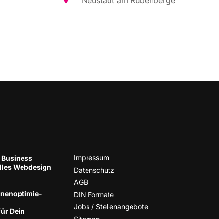
Neu­stadt am Rübenberge
Impres­sum
 Business
el­les Web­de­sign
Daten­schutz
AGB
nen­op­ti­mie­
DIN For­ma­te
Jobs / Stellenangebote
für Dein
Site­map