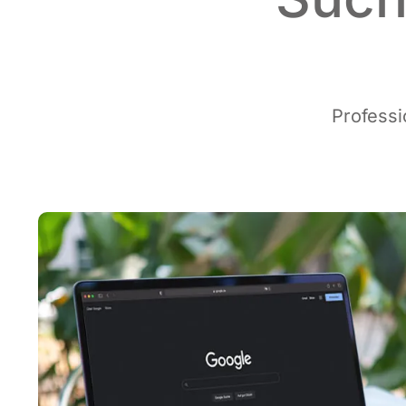
Pro­fes­s