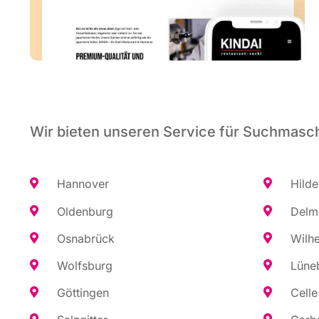
Wir bieten unseren Service für Suchmasch
Han­no­ver
Hil­d
Olden­burg
Del­m
Osna­brück
Wil­h
Wolfs­burg
Lüne­
Göt­tin­gen
Cel­le