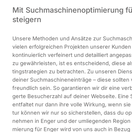
Mit Suchmaschinen­optimierung f
steigern
Unse­re Metho­den und Ansät­ze zur Such­ma­schi­
vie­len erfolg­rei­chen Pro­jek­ten unse­rer Kun­de
kon­ti­nu­ier­lich ver­fei­nert und detail­liert ange­p
zu gewähr­leis­ten, ist es ent­schei­dend, die­se al
ting­stra­te­gien zu betrach­ten. Zu unse­ren Diens
dei­ner Such­ma­schi­nen­ein­trä­ge – die­se soll­ten
freund­lich sein. So garan­tie­ren wir dir eine ver­
ger­te Besu­cher­zahl auf dei­ner Web­sei­te. Eine 
ent­fal­tet nur dann ihre vol­le Wir­kung, wenn sie 
tur kön­nen wir nur so sicher­stel­len, dass du opt
neh­men in Enger und der umlie­gen­den Regi­on er
mie­rung für Enger wird von uns auch in Bezug