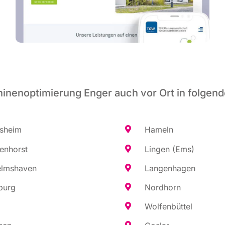
inenoptimierung Enger auch vor Ort in folgend
es­heim
Hameln
en­horst
Lin­gen (Ems)
elms­ha­ven
Lan­gen­ha­gen
burg
Nord­horn
Wol­fen­büt­tel