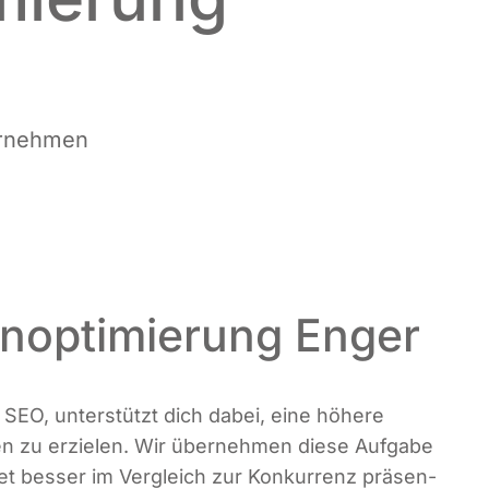
nternehmen
noptimierung Enger
z SEO, unter­stützt dich dabei, eine höhe­re
en zu erzie­len. Wir über­neh­men die­se Auf­ga­be
et bes­ser im Ver­gleich zur Kon­kur­renz prä­sen­