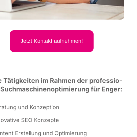
Jetzt Kon­takt aufnehmen!
 Tätig­kei­ten im Rah­men der pro­fes­sio­
 Such­ma­schi­nen­op­ti­mie­rung für Enger:
ra­tung und Konzeption
no­va­ti­ve SEO Konzepte
n­tent Erstel­lung und Optimierung