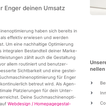
ür Enger deinen Umsatz
nen­op­ti­mie­rung haben sich bereits in
n als effek­tiv erwie­sen und wer­den
asst. Um eine nach­hal­ti­ge Opti­mie­rung
s inte­gra­len Bestand­teil dei­ner Mar­ke­
t­leis­tun­gen zählt auch die Gestal­tung
Unse­re
 vor allem rou­ti­niert und benut­zer­
nel­len
bes­ser­te Sicht­bar­keit und eine gestei­
Such­ma­schi­nen­op­ti­mie­rung für Enger
Be
kon­ti­nu­ier­lich betreut wird. Als Agen­
i­ma­le Plat­zie­run­gen für dein Unter­
In
reichst. Dei­ne Such­ma­schi­nen­op­ti­
Co
 auf
Web­de­sign / Home­page­ge­stal­