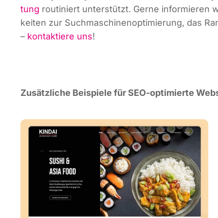
tung
rou­ti­niert unter­stützt. Ger­ne infor­mie­re
kei­ten zur Such­ma­schi­nen­op­ti­mie­rung, das R
–
kon­tak­tie­re uns
!
Zusätz­li­che Bei­spie­le für SEO-opti­mier­te Web­