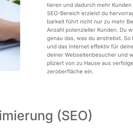
tie­ren und dadurch mehr Kun­den g
SEO-Bereich erzielst du her­vor­ra­g
bar­keit führt nicht nur zu mehr B
Anzahl poten­zi­el­ler Kun­den. Du 
genau das, was du anstrebst. So k
und das Inter­net effek­tiv für dei­
dei­ner Web­sei­ten­be­su­cher und 
pli­ziert von zu Hau­se aus ver­fol­
zer­ober­flä­che ein.
imierung (SEO)