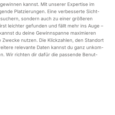
ewin­nen kannst. Mit unse­rer Exper­ti­se im
en­de Plat­zie­run­gen. Eine ver­bes­ser­te Sicht­
esu­chern, son­dern auch zu einer grö­ße­ren
wirst leich­ter gefun­den und fällt mehr ins Auge –
annst du dei­ne Gewinn­span­ne maxi­mie­ren
ne Zwe­cke nut­zen. Die Klick­zah­len, den Stand­ort
wei­te­re rele­van­te Daten kannst du ganz unkom­
gen. Wir rich­ten dir dafür die pas­sen­de Benut­