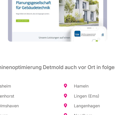
inenoptimierung Detmold auch vor Ort in folge
es­heim
Hameln
en­horst
Lin­gen (Ems)
elms­ha­ven
Lan­gen­ha­gen