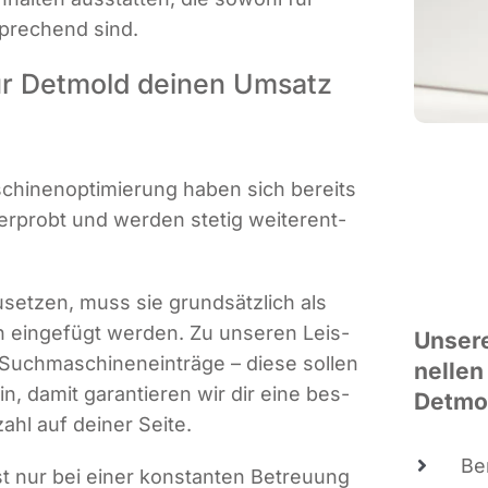
spre­chend sind.
ür Detmold deinen Umsatz
hi­nen­op­ti­mie­rung haben sich bereits
n erprobt und wer­den ste­tig wei­ter­ent­
­set­zen, muss sie grund­sätz­lich als
ien ein­ge­fügt wer­den. Zu unse­ren Leis­
Unse­r
ch­ma­schi­nen­ein­trä­ge – die­se sol­len
nel­len
ein, damit garan­tie­ren wir dir eine bes­
Detmo
zahl auf dei­ner Seite.
Be
ist nur bei einer kon­stan­ten Betreu­ung