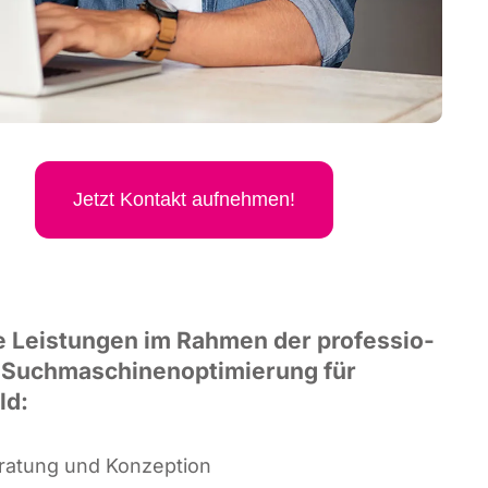
Jetzt Kon­takt aufnehmen!
e Leis­tun­gen im Rah­men der pro­fes­sio­
 Such­ma­schi­nen­op­ti­mie­rung für
ld:
ra­tung und Konzeption