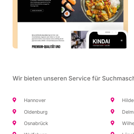
Wir bieten unseren Service für Suchmasch
Han­no­ver
Hil­d
Olden­burg
Del­m
Osna­brück
Wil­h