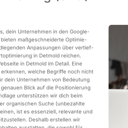
 es, dein Unter­neh­men in den Goog­le-
 bie­ten maß­ge­schnei­der­te Opti­mie­
d­le­gen­den Anpas­sun­gen über ver­tief­
t­op­ti­mie­rung in Det­mold rei­chen.
eb­sei­te in Det­mold im Detail. Eine
 erken­nen, wel­che Begrif­fe noch nicht
n für dein Unter­neh­men von Bedeu­tung
genau­en Blick auf die Posi­tio­nie­rung
nd­la­ge unter­stüt­zen wir dich beim
der orga­ni­schen Suche (unbe­zahl­te
nen, ist es essen­zi­ell, rele­van­te und
it­zu­stel­len. Des­halb erstel­len wir
Inhal­ten aus­stat­ten, die sowohl für