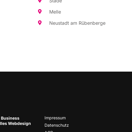
Sta­de
Mel­le
Neu­stadt am Rübenberge
Impres­sum
 Business
el­les Web­de­sign
Daten­schutz