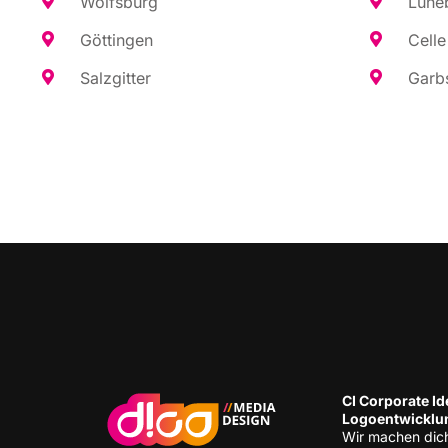
Wolfs­burg
Lüne­
Göt­tin­gen
Cel­le
Salz­git­ter
Garb­
CI Cor­po­ra­te Ide
Logoentwicklu
Wir machen dic