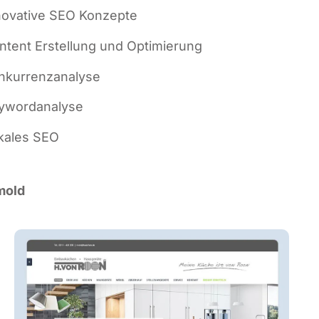
no­va­ti­ve SEO Konzepte
n­tent Erstel­lung und Optimierung
­kur­renz­ana­ly­se
­word­ana­ly­se
ka­les SEO
tmold