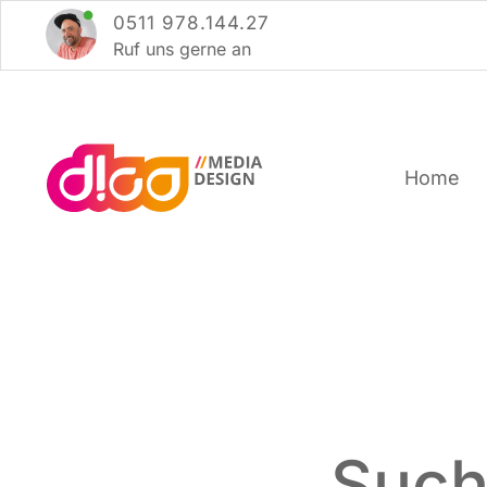
Zum
0511 978.144.27
Inhalt
Ruf uns ger­ne an
springen
Home
Such