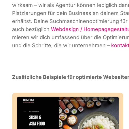
wirk­sam – wir als Agen­tur kön­nen ledig­lich dann
Plat­zie­run­gen für dein Busi­ness an dei­nem S
erhältst. Dei­ne Such­ma­schi­nen­op­ti­mie­rung f
auch bezüg­lich
Web­de­sign / Home­page­ge­stal­
mie­ren wir dich umfas­send über die Opti­mie­rung
und die Schrit­te, die wir unter­neh­men –
kon­tak­
Zusätz­li­che Bei­spie­le für opti­mier­te Web­sei