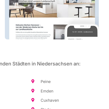
nden Städten in Niedersachsen an:
Pei­ne
Emden
Cux­ha­ven