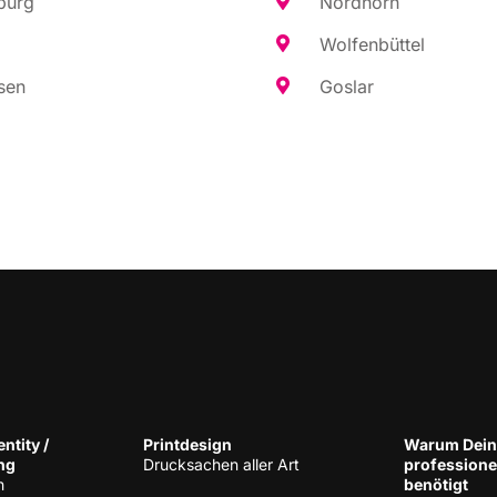
burg
Nord­horn
Wol­fen­büt­tel
sen
Gos­lar
n­ti­ty /
Print­de­sign
War­um Dein
ng
Druck­sa­chen aller Art
pro­fes­sio­n
h
benötigt