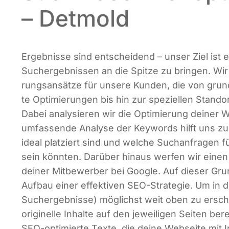
– Detmold
Ergeb­nis­se sind ent­schei­dend – unser Ziel ist
Such­ergeb­nis­sen an die Spit­ze zu brin­gen. Wir
rungs­an­sät­ze für unse­re Kun­den, die von grun
te Opti­mie­run­gen bis hin zur spe­zi­el­len Stand­or
Dabei ana­ly­sie­ren wir die Opti­mie­rung dei­ner W
umfas­sen­de Ana­ly­se der Key­words hilft uns zu
ide­al plat­ziert sind und wel­che Such­an­fra­ge
sein könn­ten. Dar­über hin­aus wer­fen wir einen 
dei­ner Mit­be­wer­ber bei Goog­le. Auf die­ser Gru
Auf­bau einer effek­ti­ven SEO-Stra­te­gie. Um in 
Such­ergeb­nis­se) mög­lichst weit oben zu erschei­
ori­gi­nel­le Inhal­te auf den jewei­li­gen Sei­ten bere
SEO-opti­mier­te Tex­te, die dei­ne Web­sei­te mit 