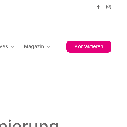
i­ves
Maga­zin
Kon­tak­tie­ren
mierung