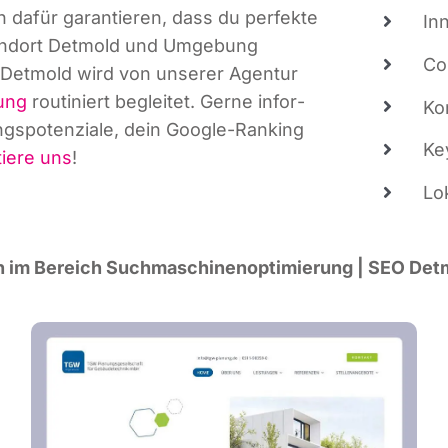
 dafür garan­tie­ren, dass du per­fek­te
In
tand­ort Det­mold und Umge­bung
Co
ür Det­mold wird von unse­rer Agen­tur
tung
rou­ti­niert beglei­tet. Ger­ne infor­
Kon
s­po­ten­zia­le, dein Goog­le-Ran­king
Key
tie­re uns
!
Lo
­ten im Bereich Such­ma­schi­nen­op­ti­mie­rung | SEO De