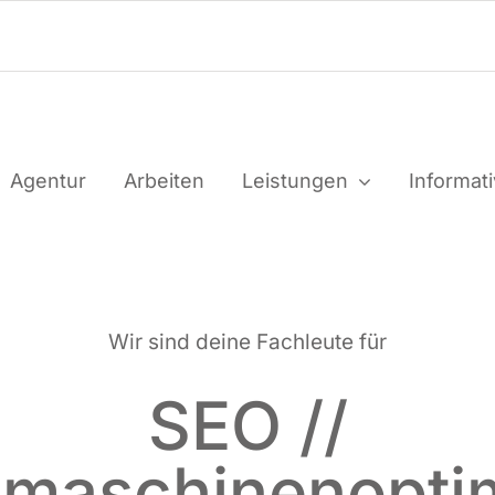
Agen­tur
Arbei­ten
Leis­tun­gen
Infor­ma­t
Wir sind dei­ne Fach­leu­te für
SEO //
maschinenopti