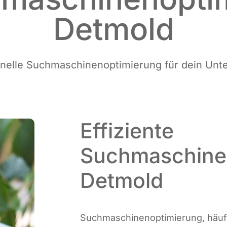
Detmold
o­nel­le Such­ma­schi­nen­op­ti­mie­rung für dein 
Effiziente
Suchmaschine
Detmold
Such­ma­schi­nen­op­ti­mie­rung, häu