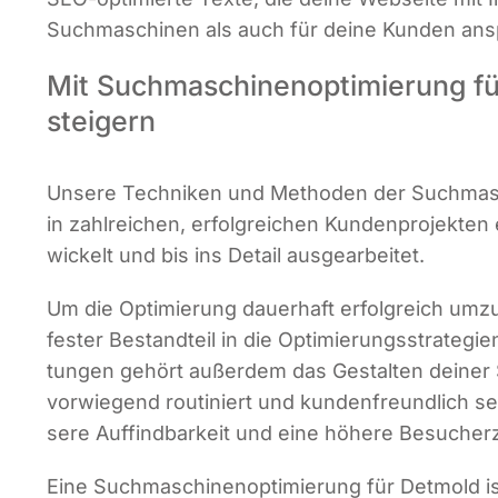
Such­ma­schi­nen als auch für dei­ne Kun­den an
Mit Suchmaschinen­optimierung f
steigern
Unse­re Tech­ni­ken und Metho­den der Such­ma­sc
in zahl­rei­chen, erfolg­rei­chen Kun­den­pro­jek­te
wi­ckelt und bis ins Detail ausgearbeitet.
Um die Opti­mie­rung dau­er­haft erfolg­reich umzu
fes­ter Bestand­teil in die Opti­mie­rungs­stra­te­g
tun­gen gehört außer­dem das Gestal­ten dei­ner Su
vor­wie­gend rou­ti­niert und kun­den­freund­lich s
se­re Auf­find­bar­keit und eine höhe­re Besu­cher­
Eine Such­ma­schi­nen­op­ti­mie­rung für Det­mold 