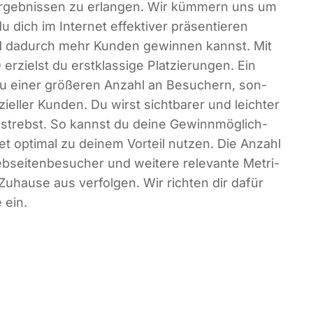
­ergeb­nis­sen zu erlan­gen. Wir küm­mern uns um
dich im Inter­net effek­ti­ver prä­sen­tie­ren
und dadurch mehr Kun­den gewin­nen kannst. Mit
rzielst du erst­klas­si­ge Plat­zie­run­gen. Ein
zu einer grö­ße­ren Anzahl an Besu­chern, son­
­el­ler Kun­den. Du wirst sicht­ba­rer und leich­ter
trebst. So kannst du dei­ne Gewinn­mög­lich­
et opti­mal zu dei­nem Vor­teil nut­zen. Die Anzahl
­sei­ten­be­su­cher und wei­te­re rele­van­te Metri­
au­se aus ver­fol­gen. Wir rich­ten dir dafür
e ein.