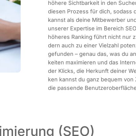
höhe­re Sicht­bar­keit in den Such
die­sen Pro­zess für dich, sodass du 
kannst als dei­ne Mit­be­wer­ber 
unse­rer Exper­ti­se im Bereich SEO e
höhe­res Ran­king führt nicht nur 
dern auch zu einer Viel­zahl poten­zi
gefun­den – genau das, was du ans
kei­ten maxi­mie­ren und das Inter­n
der Klicks, die Her­kunft dei­ner Web
ken kannst du ganz bequem von Zuh
die pas­sen­de Benut­zer­ober­flä­ch
imierung (SEO)