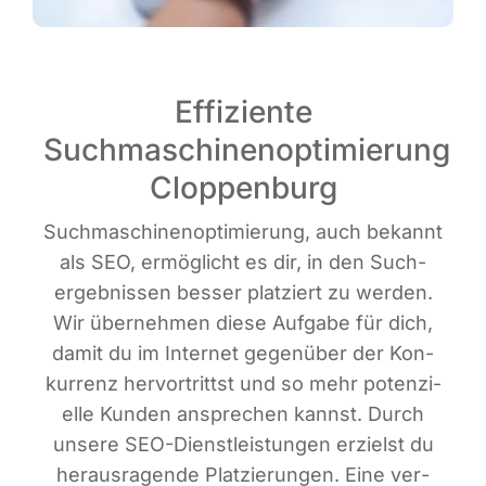
Effiziente
Suchmaschinenoptimierung
Cloppenburg
Such­ma­schi­nen­op­ti­mie­rung, auch bekannt
als SEO, ermög­licht es dir, in den Such­
ergeb­nis­sen bes­ser plat­ziert zu wer­den.
Wir über­neh­men die­se Auf­ga­be für dich,
damit du im Inter­net gegen­über der Kon­
kur­renz her­vor­trittst und so mehr poten­zi­
el­le Kun­den anspre­chen kannst. Durch
unse­re SEO-Dienst­leis­tun­gen erzielst du
her­aus­ra­gen­de Plat­zie­run­gen. Eine ver­