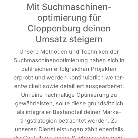
Mit Suchmaschinen­
optimierung für
Cloppenburg deinen
Umsatz steigern
Unse­re Metho­den und Tech­ni­ken der
Such­ma­schi­nen­op­ti­mie­rung haben sich in
zahl­rei­chen erfolg­rei­chen Pro­jek­ten
erprobt und wer­den kon­ti­nu­ier­lich wei­ter­
ent­wi­ckelt sowie detail­liert aus­ge­ar­bei­tet.
Um eine nach­hal­ti­ge Opti­mie­rung zu
gewähr­leis­ten, soll­te die­se grund­sätz­lich
als inte­gra­ler Bestand­teil dei­ner Mar­ke­
ting­stra­te­gien betrach­tet wer­den. Zu
unse­ren Dienst­leis­tun­gen zählt eben­falls
die Gestal­tung dei­ner Such­ma­schi­nen­ein­