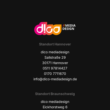
Stand­ort Hannover
dico media­de­sign
Sall­stra­ße 29
30171 Han­no­ver
0511 97814427
0170 7711670
info@dico-mediadesign.de
Stand­ort Braunschweig
dico media­de­sign
Eick­horst­weg 6