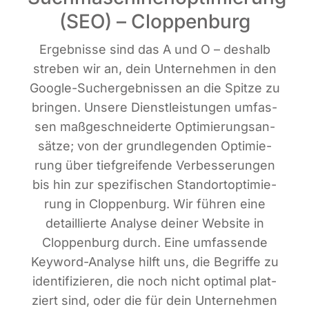
(SEO) – Cloppenburg
Ergeb­nis­se sind das A und O – des­halb
stre­ben wir an, dein Unter­neh­men in den
Goog­le-Such­ergeb­nis­sen an die Spit­ze zu
brin­gen. Unse­re Dienst­leis­tun­gen umfas­
sen maß­ge­schnei­der­te Opti­mie­rungs­an­
sät­ze; von der grund­le­gen­den Opti­mie­
rung über tief­grei­fen­de Ver­bes­se­run­gen
bis hin zur spe­zi­fi­schen Stand­ort­op­ti­mie­
rung in Clop­pen­burg. Wir füh­ren eine
detail­lier­te Ana­ly­se dei­ner Web­site in
Clop­pen­burg durch. Eine umfas­sen­de
Key­word-Ana­ly­se hilft uns, die Begrif­fe zu
iden­ti­fi­zie­ren, die noch nicht opti­mal plat­
ziert sind, oder die für dein Unter­neh­men