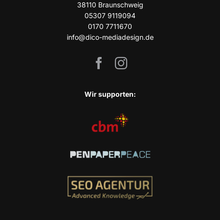
38110 Braun­schweig
05307 9119094
0170 7711670
info@dico-mediadesign.de
Wir sup­port­en: