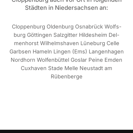
Städten in Niedersachsen an:
Clop­pen­burg Olden­burg Osna­brück Wolfs­
burg Göt­tin­gen Salz­git­ter Hil­des­heim Del­
men­horst Wil­helms­ha­ven Lüne­burg Cel­le
Garb­sen Hameln Lin­gen (Ems) Lan­gen­ha­gen
Nord­horn Wol­fen­büt­tel Gos­lar Pei­ne Emden
Cux­ha­ven Sta­de Mel­le Neu­stadt am
Rübenberge