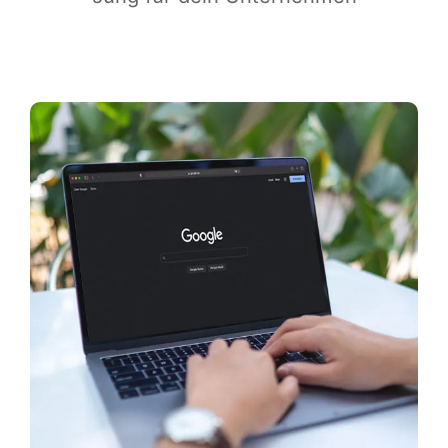
Infor­ma­ti­ves
Maga­zin