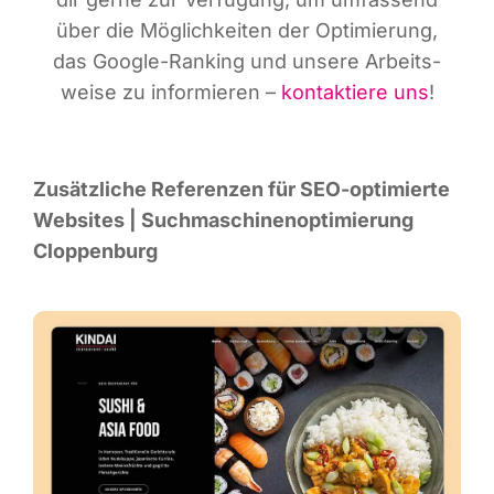
über die Mög­lich­kei­ten der Opti­mie­rung,
das Goog­le-Ran­king und unse­re Arbeits­
wei­se zu infor­mie­ren –
kon­tak­tie­re uns
!
Zusätz­li­che Refe­ren­zen für SEO-opti­mier­te
Web­sites | Such­ma­schi­nen­op­ti­mie­rung
Cloppenburg