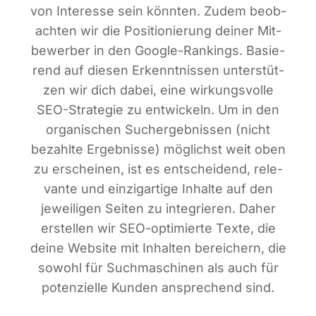
von Inter­es­se sein könn­ten. Zudem beob­
ach­ten wir die Posi­tio­nie­rung dei­ner Mit­
be­wer­ber in den Goog­le-Ran­kings. Basie­
rend auf die­sen Erkennt­nis­sen unter­stüt­
zen wir dich dabei, eine wir­kungs­vol­le
SEO-Stra­te­gie zu ent­wi­ckeln. Um in den
orga­ni­schen Such­ergeb­nis­sen (nicht
bezahl­te Ergeb­nis­se) mög­lichst weit oben
zu erschei­nen, ist es ent­schei­dend, rele­
van­te und ein­zig­ar­ti­ge Inhal­te auf den
jewei­li­gen Sei­ten zu inte­grie­ren. Daher
erstel­len wir SEO-opti­mier­te Tex­te, die
dei­ne Web­site mit Inhal­ten berei­chern, die
sowohl für Such­ma­schi­nen als auch für
poten­zi­el­le Kun­den anspre­chend sind.