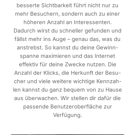
bes­ser­te Sicht­bar­keit führt nicht nur zu
mehr Besu­chern, son­dern auch zu einer
höhe­ren Anzahl an Inter­es­sen­ten.
Dadurch wirst du schnel­ler gefun­den und
fällst mehr ins Auge – genau das, was du
anstrebst. So kannst du dei­ne Gewinn­
span­ne maxi­mie­ren und das Inter­net
effek­tiv für dei­ne Zwe­cke nut­zen. Die
Anzahl der Klicks, die Her­kunft der Besu­
cher und vie­le wei­te­re wich­ti­ge Kenn­zah­
len kannst du ganz bequem von zu Hau­se
aus über­wa­chen. Wir stel­len dir dafür die
pas­sen­de Benut­zer­ober­flä­che zur
Verfügung.