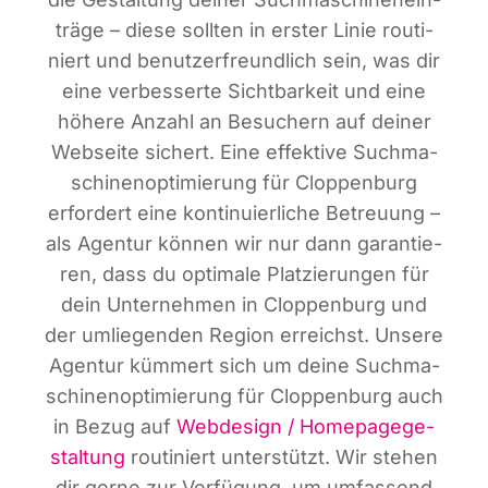
trä­ge – die­se soll­ten in ers­ter Linie rou­ti­
niert und benut­zer­freund­lich sein, was dir
eine ver­bes­ser­te Sicht­bar­keit und eine
höhe­re Anzahl an Besu­chern auf dei­ner
Web­sei­te sichert. Eine effek­ti­ve Such­ma­
schi­nen­op­ti­mie­rung für Clop­pen­burg
erfor­dert eine kon­ti­nu­ier­li­che Betreu­ung –
als Agen­tur kön­nen wir nur dann garan­tie­
ren, dass du opti­ma­le Plat­zie­run­gen für
dein Unter­neh­men in Clop­pen­burg und
der umlie­gen­den Regi­on erreichst. Unse­re
Agen­tur küm­mert sich um dei­ne Such­ma­
schi­nen­op­ti­mie­rung für Clop­pen­burg auch
in Bezug auf
Web­de­sign / Home­page­ge­
stal­tung
rou­ti­niert unter­stützt. Wir ste­hen
dir ger­ne zur Ver­fü­gung, um umfas­send