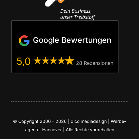
Google Bewertungen
5,0
28 Rezen­sio­nen
© Copy­right 2006 – 2026 | dico media­de­sign | Wer­be­
agen­tur Han­no­ver | Alle Rech­te vorbehalten