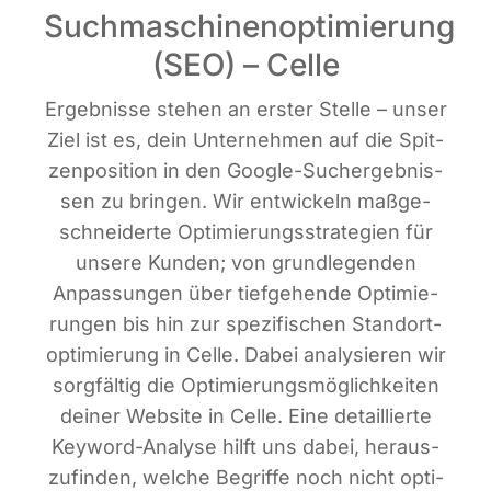
Suchmaschinenoptimierung
(SEO) – Celle
Ergeb­nis­se ste­hen an ers­ter Stel­le – unser
Ziel ist es, dein Unter­neh­men auf die Spit­
zen­po­si­ti­on in den Goog­le-Such­ergeb­nis­
sen zu brin­gen. Wir ent­wi­ckeln maß­ge­
schnei­der­te Opti­mie­rungs­stra­te­gien für
unse­re Kun­den; von grund­le­gen­den
Anpas­sun­gen über tief­ge­hen­de Opti­mie­
run­gen bis hin zur spe­zi­fi­schen Stand­ort­
op­ti­mie­rung in Cel­le. Dabei ana­ly­sie­ren wir
sorg­fäl­tig die Opti­mie­rungs­mög­lich­kei­ten
dei­ner Web­site in Cel­le. Eine detail­lier­te
Key­word-Ana­ly­se hilft uns dabei, her­aus­
zu­fin­den, wel­che Begrif­fe noch nicht opti­