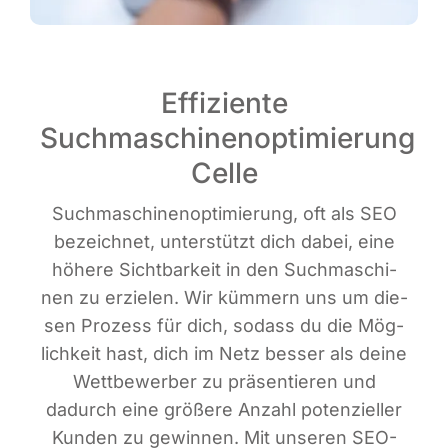
Effiziente
Suchmaschinenoptimierung
Celle
Such­ma­schi­nen­op­ti­mie­rung, oft als SEO
bezeich­net, unter­stützt dich dabei, eine
höhe­re Sicht­bar­keit in den Such­ma­schi­
nen zu erzie­len. Wir küm­mern uns um die­
sen Pro­zess für dich, sodass du die Mög­
lich­keit hast, dich im Netz bes­ser als dei­ne
Wett­be­wer­ber zu prä­sen­tie­ren und
dadurch eine grö­ße­re Anzahl poten­zi­el­ler
Kun­den zu gewin­nen. Mit unse­ren SEO-