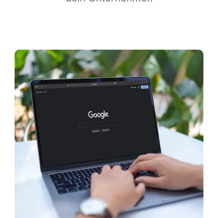
Infor­ma­ti­ves
Maga­zin