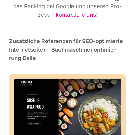
das Ran­king bei Goog­le und unse­ren Pro­
zess –
kon­tak­tie­re uns
!
Zusätz­li­che Refe­ren­zen für SEO-opti­mier­te
Inter­net­sei­ten | Such­ma­schi­nen­op­ti­mie­
rung Celle