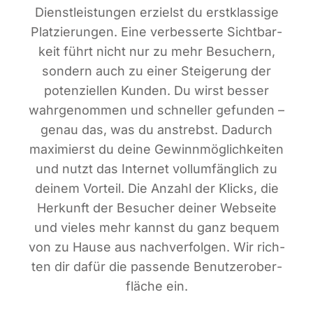
Dienst­leis­tun­gen erzielst du erst­klas­si­ge
Plat­zie­run­gen. Eine ver­bes­ser­te Sicht­bar­
keit führt nicht nur zu mehr Besu­chern,
son­dern auch zu einer Stei­ge­rung der
poten­zi­el­len Kun­den. Du wirst bes­ser
wahr­ge­nom­men und schnel­ler gefun­den –
genau das, was du anstrebst. Dadurch
maxi­mierst du dei­ne Gewinn­mög­lich­kei­ten
und nutzt das Inter­net voll­um­fäng­lich zu
dei­nem Vor­teil. Die Anzahl der Klicks, die
Her­kunft der Besu­cher dei­ner Web­sei­te
und vie­les mehr kannst du ganz bequem
von zu Hau­se aus nach­ver­fol­gen. Wir rich­
ten dir dafür die pas­sen­de Benut­zer­ober­
flä­che ein.