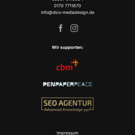
0170 7711670
info@dico-mediadesign.de
Wir sup­port­en:
Impres­sum