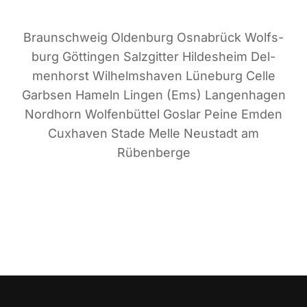
Braun­schweig Olden­burg Osna­brück Wolfs­
burg Göt­tin­gen Salz­git­ter Hil­des­heim Del­
men­horst Wil­helms­ha­ven Lüne­burg Cel­le
Garb­sen Hameln Lin­gen (Ems) Lan­gen­ha­gen
Nord­horn Wol­fen­büt­tel Gos­lar Pei­ne Emden
Cux­ha­ven Sta­de Mel­le Neu­stadt am
Rübenberge