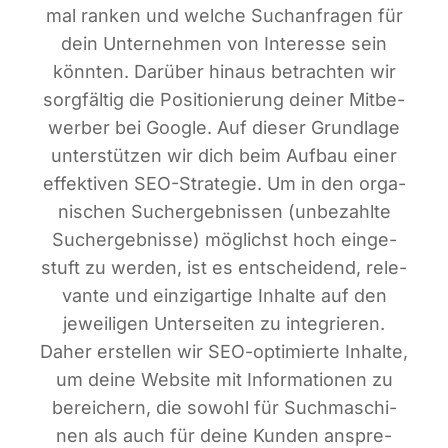
mal ran­ken und wel­che Such­an­fra­gen für
dein Unter­neh­men von Inter­es­se sein
könn­ten. Dar­über hin­aus betrach­ten wir
sorg­fäl­tig die Posi­tio­nie­rung dei­ner Mit­be­
wer­ber bei Goog­le. Auf die­ser Grund­la­ge
unter­stüt­zen wir dich beim Auf­bau einer
effek­ti­ven SEO-Stra­te­gie. Um in den orga­
ni­schen Such­ergeb­nis­sen (unbe­zahl­te
Such­ergeb­nis­se) mög­lichst hoch ein­ge­
stuft zu wer­den, ist es ent­schei­dend, rele­
van­te und ein­zig­ar­ti­ge Inhal­te auf den
jewei­li­gen Unter­sei­ten zu inte­grie­ren.
Daher erstel­len wir SEO-opti­mier­te Inhal­te,
um dei­ne Web­site mit Infor­ma­tio­nen zu
berei­chern, die sowohl für Such­ma­schi­
nen als auch für dei­ne Kun­den anspre­