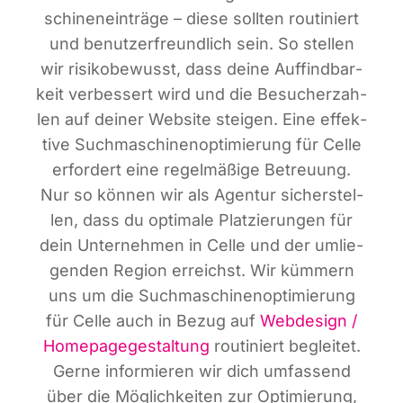
schi­nen­ein­trä­ge – die­se soll­ten rou­ti­niert
und benut­zer­freund­lich sein. So stel­len
wir risi­ko­be­wusst, dass dei­ne Auf­find­bar­
keit ver­bes­sert wird und die Besu­cher­zah­
len auf dei­ner Web­site stei­gen. Eine effek­
ti­ve Such­ma­schi­nen­op­ti­mie­rung für Cel­le
erfor­dert eine regel­mä­ßi­ge Betreu­ung.
Nur so kön­nen wir als Agen­tur sicher­stel­
len, dass du opti­ma­le Plat­zie­run­gen für
dein Unter­neh­men in Cel­le und der umlie­
gen­den Regi­on erreichst. Wir küm­mern
uns um die Such­ma­schi­nen­op­ti­mie­rung
für Cel­le auch in Bezug auf
Web­de­sign /
Home­page­ge­stal­tung
rou­ti­niert beglei­tet.
Ger­ne infor­mie­ren wir dich umfas­send
über die Mög­lich­kei­ten zur Opti­mie­rung,