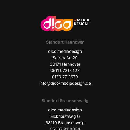
Stand­ort Hannover
dico media­de­sign
Sall­stra­ße 29
30171 Han­no­ver
0511 97814427
0170 7711670
info@dico-mediadesign.de
Stand­ort Braunschweig
dico media­de­sign
Eick­horst­weg 6
38110 Braun­schweig
05307 9119094