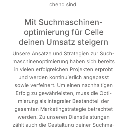
chend sind.
Mit Suchmaschinen­
optimierung für Celle
deinen Umsatz steigern
Unse­re Ansät­ze und Stra­te­gien zur Such­
ma­schi­nen­op­ti­mie­rung haben sich bereits
in vie­len erfolg­rei­chen Pro­jek­ten erprobt
und wer­den kon­ti­nu­ier­lich ange­passt
sowie ver­fei­nert. Um einen nach­hal­ti­gen
Erfolg zu gewähr­leis­ten, muss die Opti­
mie­rung als inte­gra­ler Bestand­teil der
gesam­ten Mar­ke­ting­stra­te­gie betrach­tet
wer­den. Zu unse­ren Dienst­leis­tun­gen
zählt auch die Gestal­tung dei­ner Such­ma­