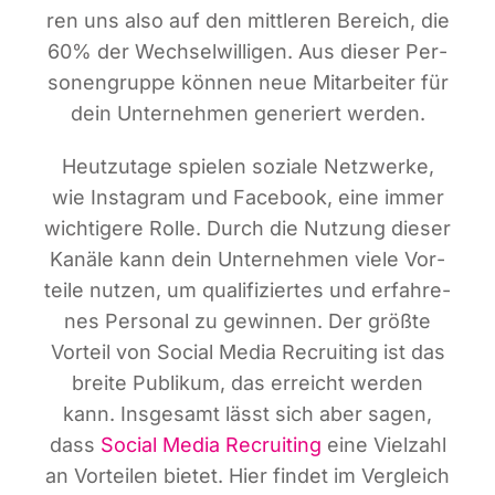
ren uns also auf den mitt­le­ren Bereich, die
60% der Wech­sel­wil­li­gen. Aus die­ser Per­
so­nen­grup­pe kön­nen neue Mit­ar­bei­ter für
dein Unter­neh­men gene­riert werden.
Heut­zu­ta­ge spie­len sozia­le Netz­wer­ke,
wie Insta­gram und Face­book, eine immer
wich­ti­ge­re Rol­le. Durch die Nut­zung die­ser
Kanä­le kann dein Unter­neh­men vie­le Vor­
tei­le nut­zen, um qua­li­fi­zier­tes und erfah­re­
nes Per­so­nal zu gewin­nen. Der größ­te
Vor­teil von Social Media Recrui­ting ist das
brei­te Publi­kum, das erreicht wer­den
kann. Ins­ge­samt lässt sich aber sagen,
dass
Social Media Recrui­ting
eine Viel­zahl
an Vor­tei­len bie­tet. Hier fin­det im Ver­gleich