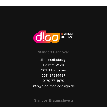
Stand­ort Hannover
dico media­de­sign
Sall­stra­ße 29
30171 Han­no­ver
0511 97814427
0170 7711670
info@dico-mediadesign.de
Stand­ort Braunschweig