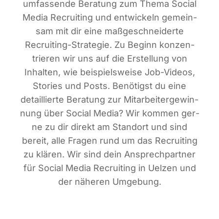
umfas­sen­de Bera­tung zum The­ma Social
Media Recrui­ting und ent­wi­ckeln gemein­
sam mit dir eine maß­ge­schnei­der­te
Recrui­ting-Stra­te­gie. Zu Beginn kon­zen­
trie­ren wir uns auf die Erstel­lung von
Inhal­ten, wie bei­spiels­wei­se Job-Vide­os,
Sto­ries und Posts. Benö­tigst du eine
detail­lier­te Bera­tung zur Mit­ar­bei­ter­ge­win­
nung über Social Media? Wir kom­men ger­
ne zu dir direkt am Stand­ort und sind
bereit, alle Fra­gen rund um das Recrui­ting
zu klä­ren. Wir sind dein Ansprech­part­ner
für Social Media Recrui­ting in Uel­zen und
der nähe­ren Umgebung.