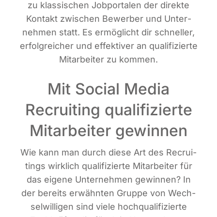
zu klas­si­schen Job­por­ta­len der direk­te
Kon­takt zwi­schen Bewer­ber und Unter­
neh­men statt. Es ermög­licht dir schnel­ler,
erfolg­rei­cher und effek­ti­ver an qua­li­fi­zier­te
Mit­ar­bei­ter zu kommen.
Mit Social Media
Recruiting qualifizierte
Mitarbeiter gewinnen
Wie kann man durch die­se Art des Recrui­
tin­gs wirk­lich qua­li­fi­zier­te Mit­ar­bei­ter für
das eige­ne Unter­neh­men gewin­nen? In
der bereits erwähn­ten Grup­pe von Wech­
sel­wil­li­gen sind vie­le hoch­qua­li­fi­zier­te