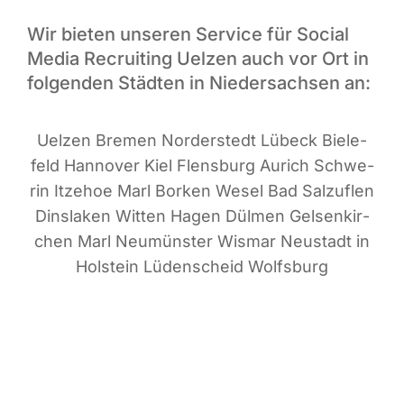
Wir bieten unseren Service für Social
Media Recruiting Uelzen auch vor Ort in
folgenden Städten in Niedersachsen an:
Uel­zen Bre­men Nor­der­stedt Lübeck Bie­le­
feld Han­no­ver Kiel Flens­burg Aurich Schwe­
rin Itze­hoe Marl Bor­ken Wesel Bad Sal­zu­flen
Dins­la­ken Wit­ten Hagen Dül­men Gel­sen­kir­
chen Marl Neu­müns­ter Wis­mar Neu­stadt in
Hol­stein Lüden­scheid Wolfsburg