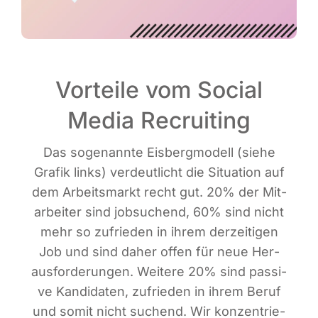
Vorteile vom Social
Media Recruiting
Das soge­nann­te Eis­berg­mo­dell (sie­he
Gra­fik links) ver­deut­licht die Situa­ti­on auf
dem Arbeits­markt recht gut. 20% der Mit­
ar­bei­ter sind job­su­chend, 60% sind nicht
mehr so zufrie­den in ihrem der­zei­ti­gen
Job und sind daher offen für neue Her­
aus­for­de­run­gen. Wei­te­re 20% sind pas­si­
ve Kan­di­da­ten, zufrie­den in ihrem Beruf
und somit nicht suchend. Wir kon­zen­trie­