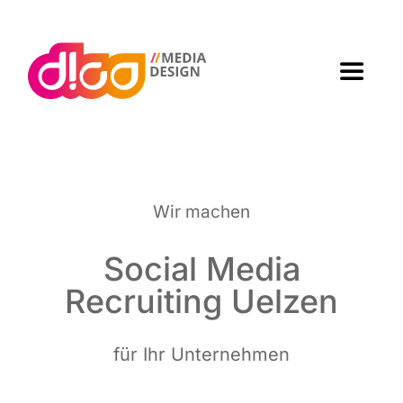
Zum
Inhalt
springen
Toggle
Navigat
Home
Agen­tur
Wir machen
Arbei­ten
Social Media
Recrui­ting Uelzen
Leis­tun­gen
für Ihr Unternehmen
Kon­takt