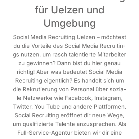
für Uelzen und
Umgebung
Social Media Recrui­ting Uel­zen – möch­test
du die Vor­tei­le des Social Media Recrui­tin­
gs nut­zen, um rasch talen­tier­te Mit­ar­bei­ter
zu gewin­nen? Dann bist du hier genau
rich­tig! Aber was bedeu­tet Social Media
Recrui­ting eigent­lich? Es han­delt sich um
die Rekru­tie­rung von Per­so­nal über sozia­
le Netz­wer­ke wie Face­book, Insta­gram,
Twit­ter, You Tube und ande­re Platt­for­men.
Social Recrui­ting eröff­net dir neue Wege,
um qua­li­fi­zier­te Talen­te anzu­spre­chen. Als
Full-Ser­vice-Agen­tur bie­ten wir dir eine