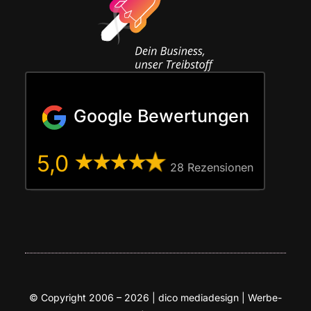
Google Bewertungen
5,0
28 Rezen­sio­nen
© Copy­right 2006 – 2026 | dico media­de­sign | Wer­be­