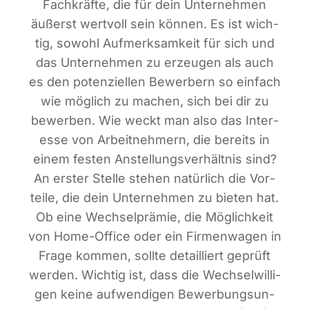
Fach­kräf­te, die für dein Unter­neh­men
äußerst wert­voll sein kön­nen. Es ist wich­
tig, sowohl Auf­merk­sam­keit für sich und
das Unter­neh­men zu erzeu­gen als auch
es den poten­zi­el­len Bewer­bern so ein­fach
wie mög­lich zu machen, sich bei dir zu
bewer­ben. Wie weckt man also das Inter­
es­se von Arbeit­neh­mern, die bereits in
einem fes­ten Anstel­lungs­ver­hält­nis sind?
An ers­ter Stel­le ste­hen natür­lich die Vor­
tei­le, die dein Unter­neh­men zu bie­ten hat.
Ob eine Wech­sel­prä­mie, die Mög­lich­keit
von Home-Office oder ein Fir­men­wa­gen in
Fra­ge kom­men, soll­te detail­liert geprüft
wer­den. Wich­tig ist, dass die Wech­sel­wil­li­
gen kei­ne auf­wen­di­gen Bewer­bungs­un­