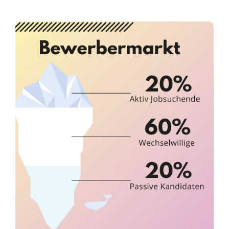
Infor­ma­ti­ves
Maga­zin