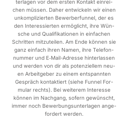
ter­la­gen vor dem ers­ten Kon­takt ein­rei­
chen müs­sen. Daher ent­wi­ckeln wir einen
unkom­pli­zier­ten Bewer­ber­fun­nel, der es
den Inter­es­sier­ten ermög­licht, ihre Wün­
sche und Qua­li­fi­ka­tio­nen in ein­fa­chen
Schrit­ten mit­zu­tei­len. Am Ende kön­nen sie
ganz ein­fach ihren Namen, ihre Tele­fon­
num­mer und E‑Mail-Adres­se hin­ter­las­sen
und wer­den von dir als poten­zi­el­lem neu­
en Arbeit­ge­ber zu einem ent­spann­ten
Gespräch kon­tak­tiert (sie­he Fun­nel For­
mu­lar rechts). Bei wei­te­rem Inter­es­se
kön­nen im Nach­gang, sofern gewünscht,
immer noch Bewer­bungs­un­ter­la­gen ange­
for­dert werden.