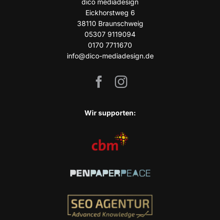
dico media­de­sign
Eick­horst­weg 6
38110 Braun­schweig
05307 9119094
0170 7711670
info@dico-mediadesign.de
Wir sup­port­en: