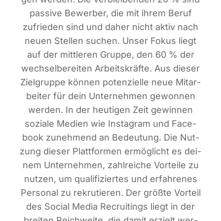
pas­si­ve Bewer­ber, die mit ihrem Beruf
zufrie­den sind und daher nicht aktiv nach
neu­en Stel­len suchen. Unser Fokus liegt
auf der mitt­le­ren Grup­pe, den 60 % der
wech­sel­be­rei­ten Arbeits­kräf­te. Aus die­ser
Ziel­grup­pe kön­nen poten­zi­el­le neue Mit­ar­
bei­ter für dein Unter­neh­men gewon­nen
wer­den. In der heu­ti­gen Zeit gewin­nen
sozia­le Medi­en wie Insta­gram und Face­
book zuneh­mend an Bedeu­tung. Die Nut­
zung die­ser Platt­for­men ermög­licht es dei­
nem Unter­neh­men, zahl­rei­che Vor­tei­le zu
nut­zen, um qua­li­fi­zier­tes und erfah­re­nes
Per­so­nal zu rekru­tie­ren. Der größ­te Vor­teil
des Social Media Recrui­tin­gs liegt in der
brei­ten Reich­wei­te, die damit erzielt wer­