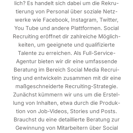
lich? Es han­delt sich dabei um die Rekru­
tie­rung von Per­so­nal über sozia­le Netz­
wer­ke wie Face­book, Insta­gram, Twit­ter,
You Tube und ande­re Platt­for­men. Social
Recrui­ting eröff­net dir zahl­rei­che Mög­lich­
kei­ten, um geeig­ne­te und qua­li­fi­zier­te
Talen­te zu errei­chen. Als Full-Ser­vice-
Agen­tur bie­ten wir dir eine umfas­sen­de
Bera­tung im Bereich Social Media Recrui­
ting und ent­wi­ckeln zusam­men mit dir eine
maß­ge­schnei­der­te Recrui­ting-Stra­te­gie.
Zunächst küm­mern wir uns um die Erstel­
lung von Inhal­ten, etwa durch die Pro­duk­
ti­on von Job-Vide­os, Sto­ries und Posts.
Brauchst du eine detail­lier­te Bera­tung zur
Gewin­nung von Mit­ar­bei­tern über Social