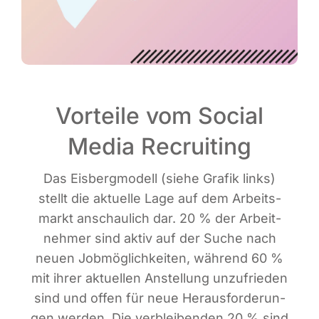
Vorteile vom Social
Media Recruiting
Das Eis­berg­mo­dell (sie­he Gra­fik links)
stellt die aktu­el­le Lage auf dem Arbeits­
markt anschau­lich dar. 20 % der Arbeit­
neh­mer sind aktiv auf der Suche nach
neu­en Job­mög­lich­kei­ten, wäh­rend 60 %
mit ihrer aktu­el­len Anstel­lung unzu­frie­den
sind und offen für neue Her­aus­for­de­run­
gen wer­den. Die ver­blei­ben­den 20 % sind