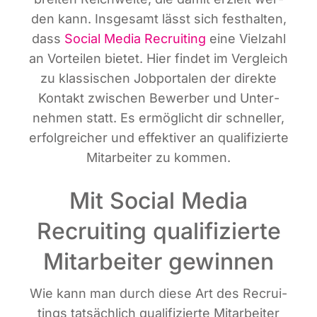
den kann. Ins­ge­samt lässt sich fest­hal­ten,
dass
Social Media Recrui­ting
eine Viel­zahl
an Vor­tei­len bie­tet. Hier fin­det im Ver­gleich
zu klas­si­schen Job­por­ta­len der direk­te
Kon­takt zwi­schen Bewer­ber und Unter­
neh­men statt. Es ermög­licht dir schnel­ler,
erfolg­rei­cher und effek­ti­ver an qua­li­fi­zier­te
Mit­ar­bei­ter zu kommen.
Mit Social Media
Recruiting qualifizierte
Mitarbeiter gewinnen
Wie kann man durch die­se Art des Recrui­
tin­gs tat­säch­lich qua­li­fi­zier­te Mit­ar­bei­ter