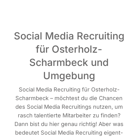
Social Media Recruiting
für Osterholz-
Scharmbeck und
Umgebung
Social Media Recrui­ting für Oster­holz-
Scharm­beck – möch­test du die Chan­cen
des Social Media Recrui­tin­gs nut­zen, um
rasch talen­tier­te Mit­ar­bei­ter zu fin­den?
Dann bist du hier genau rich­tig! Aber was
bedeu­tet Social Media Recrui­ting eigent­