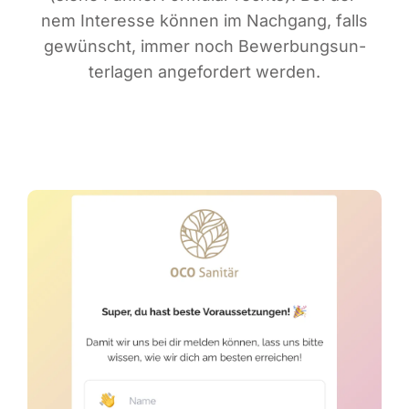
nem Inter­es­se kön­nen im Nach­gang, falls
gewünscht, immer noch Bewer­bungs­un­
ter­la­gen ange­for­dert werden.