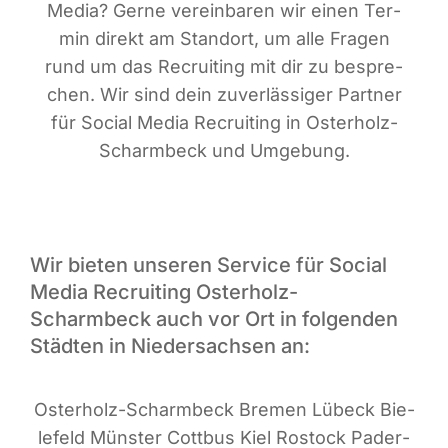
Media? Ger­ne ver­ein­ba­ren wir einen Ter­
min direkt am Stand­ort, um alle Fra­gen
rund um das Recrui­ting mit dir zu bespre­
chen. Wir sind dein zuver­läs­si­ger Part­ner
für Social Media Recrui­ting in Oster­holz-
Scharm­beck und Umgebung.
Wir bieten unseren Service für Social
Media Recruiting Osterholz-
Scharmbeck auch vor Ort in folgenden
Städten in Niedersachsen an:
Oster­holz-Scharm­beck Bre­men Lübeck Bie­
le­feld Müns­ter Cott­bus Kiel Ros­tock Pader­