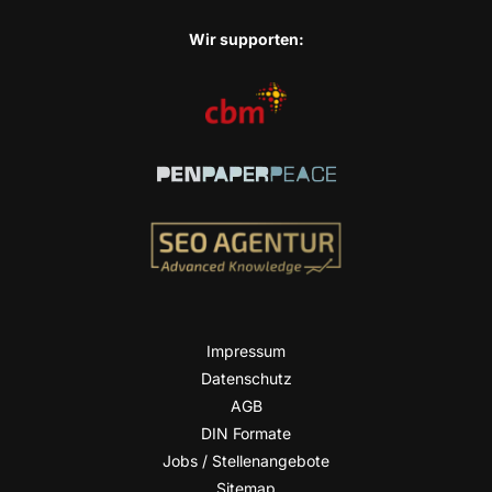
Wir sup­port­en:
Impres­sum
Daten­schutz
AGB
DIN For­ma­te
Jobs / Stellenangebote
Site­map