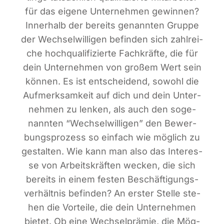
für das eige­ne Unter­neh­men gewin­nen?
Inner­halb der bereits genann­ten Grup­pe
der Wech­sel­wil­li­gen befin­den sich zahl­rei­
che hoch­qua­li­fi­zier­te Fach­kräf­te, die für
dein Unter­neh­men von gro­ßem Wert sein
kön­nen. Es ist ent­schei­dend, sowohl die
Auf­merk­sam­keit auf dich und dein Unter­
neh­men zu len­ken, als auch den soge­
nann­ten “Wech­sel­wil­li­gen” den Bewer­
bungs­pro­zess so ein­fach wie mög­lich zu
gestal­ten. Wie kann man also das Inter­es­
se von Arbeits­kräf­ten wecken, die sich
bereits in einem fes­ten Beschäf­ti­gungs­
ver­hält­nis befin­den? An ers­ter Stel­le ste­
hen die Vor­tei­le, die dein Unter­neh­men
bie­tet. Ob eine Wech­sel­prä­mie, die Mög­