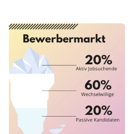
Infor­ma­ti­ves
Maga­zin