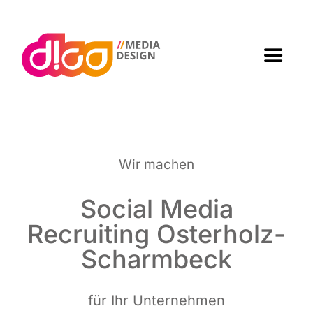
Zum
Inhalt
springen
Toggle
Navigat
Home
Agen­tur
Wir machen
Arbei­ten
Social Media
Recrui­ting Osterholz-
Leis­tun­gen
Scharmbeck
Kon­takt
für Ihr Unternehmen