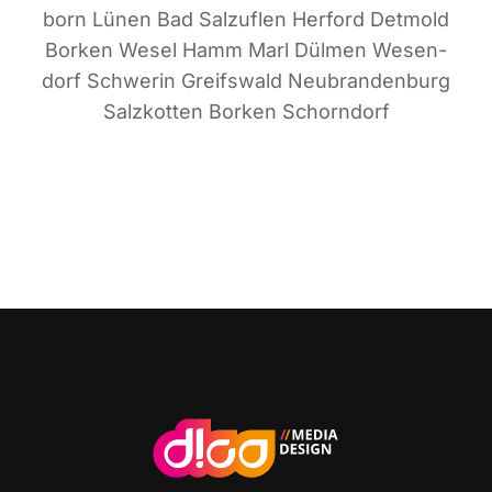
born Lünen Bad Sal­zu­flen Her­ford Det­mold
Bor­ken Wesel Hamm Marl Dül­men Wesen­
dorf Schwe­rin Greifs­wald Neu­bran­den­burg
Salz­kot­ten Bor­ken Schorndorf