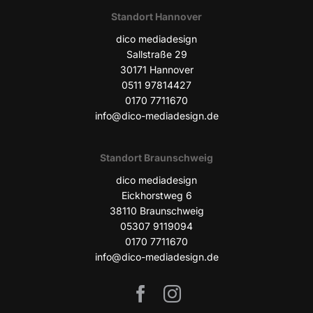
Stand­ort Hannover
dico media­de­sign
Sall­stra­ße 29
30171 Han­no­ver
0511 97814427
0170 7711670
info@dico-mediadesign.de
Stand­ort Braunschweig
dico media­de­sign
Eick­horst­weg 6
38110 Braun­schweig
05307 9119094
0170 7711670
info@dico-mediadesign.de