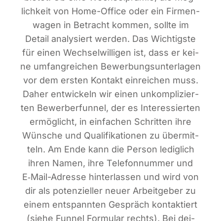
lich­keit von Home-Office oder ein Fir­men­
wa­gen in Betracht kom­men, soll­te im
Detail ana­ly­siert wer­den. Das Wich­tigs­te
für einen Wech­sel­wil­li­gen ist, dass er kei­
ne umfang­rei­chen Bewer­bungs­un­ter­la­gen
vor dem ers­ten Kon­takt ein­rei­chen muss.
Daher ent­wi­ckeln wir einen unkom­pli­zier­
ten Bewer­ber­fun­nel, der es Inter­es­sier­ten
ermög­licht, in ein­fa­chen Schrit­ten ihre
Wün­sche und Qua­li­fi­ka­tio­nen zu über­mit­
teln. Am Ende kann die Per­son ledig­lich
ihren Namen, ihre Tele­fon­num­mer und
E‑Mail-Adres­se hin­ter­las­sen und wird von
dir als poten­zi­el­ler neu­er Arbeit­ge­ber zu
einem ent­spann­ten Gespräch kon­tak­tiert
(sie­he Fun­nel For­mu­lar rechts). Bei dei­