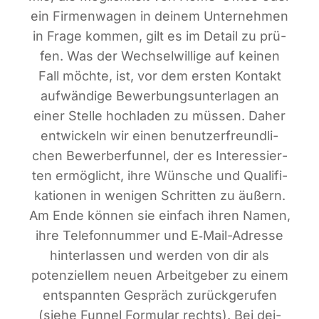
ein Fir­men­wa­gen in dei­nem Unter­neh­men
in Fra­ge kom­men, gilt es im Detail zu prü­
fen. Was der Wech­sel­wil­li­ge auf kei­nen
Fall möch­te, ist, vor dem ers­ten Kon­takt
auf­wän­di­ge Bewer­bungs­un­ter­la­gen an
einer Stel­le hoch­la­den zu müs­sen. Daher
ent­wi­ckeln wir einen benut­zer­freund­li­
chen Bewer­ber­fun­nel, der es Inter­es­sier­
ten ermög­licht, ihre Wün­sche und Qua­li­fi­
ka­tio­nen in weni­gen Schrit­ten zu äußern.
Am Ende kön­nen sie ein­fach ihren Namen,
ihre Tele­fon­num­mer und E‑Mail-Adres­se
hin­ter­las­sen und wer­den von dir als
poten­zi­el­lem neu­en Arbeit­ge­ber zu einem
ent­spann­ten Gespräch zurück­ge­ru­fen
(sie­he Fun­nel For­mu­lar rechts). Bei dei­