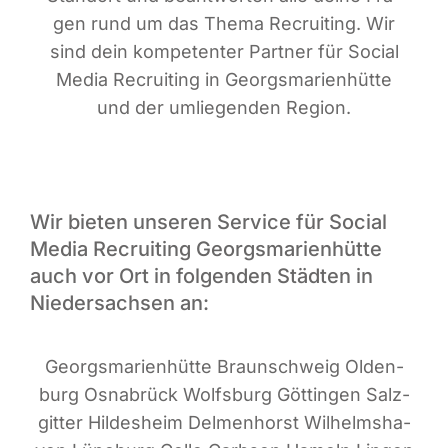
gen rund um das The­ma Recrui­ting. Wir
sind dein kom­pe­ten­ter Part­ner für Social
Media Recrui­ting in Georgs­ma­ri­en­hüt­te
und der umlie­gen­den Region.
Wir bieten unseren Service für Social
Media Recruiting Georgsmarienhütte
auch vor Ort in folgenden Städten in
Niedersachsen an:
Georgs­ma­ri­en­hüt­te Braun­schweig Olden­
burg Osna­brück Wolfs­burg Göt­tin­gen Salz­
git­ter Hil­des­heim Del­men­horst Wil­helms­ha­