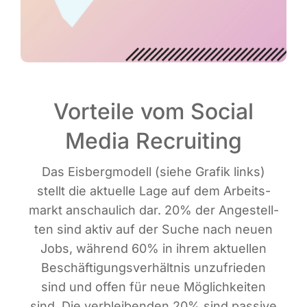
Vorteile vom Social
Media Recruiting
Das Eis­berg­mo­dell (sie­he Gra­fik links)
stellt die aktu­el­le Lage auf dem Arbeits­
markt anschau­lich dar. 20% der Ange­stell­
ten sind aktiv auf der Suche nach neu­en
Jobs, wäh­rend 60% in ihrem aktu­el­len
Beschäf­ti­gungs­ver­hält­nis unzu­frie­den
sind und offen für neue Mög­lich­kei­ten
sind. Die ver­blei­ben­den 20% sind pas­si­ve