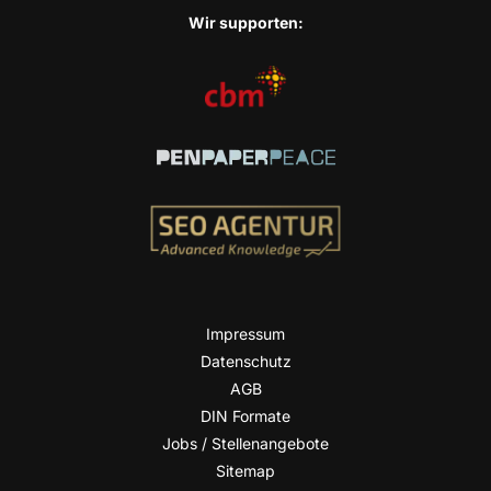
Wir sup­port­en:
Impres­sum
Daten­schutz
AGB
DIN For­ma­te
Jobs / Stellenangebote
Site­map