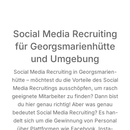
Social Media Recruiting
für Georgsmarienhütte
und Umgebung
Social Media Recrui­ting in Georgs­ma­ri­en­
hüt­te – möch­test du die Vor­tei­le des Social
Media Recrui­tin­gs aus­schöp­fen, um rasch
geeig­ne­te Mit­ar­bei­ter zu fin­den? Dann bist
du hier genau rich­tig! Aber was genau
bedeu­tet Social Media Recrui­ting? Es han­
delt sich um die Gewin­nung von Per­so­nal
über Platt­for­men wie Face­book, Insta­