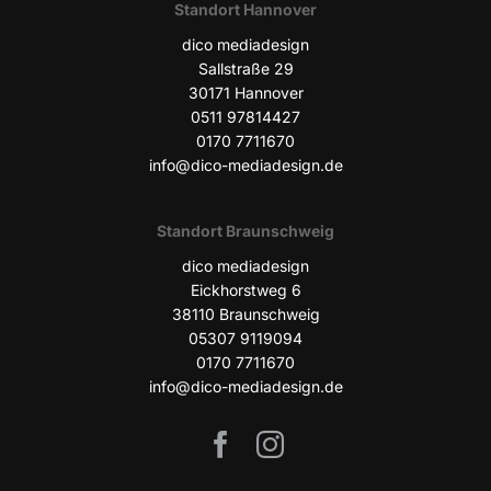
Stand­ort Hannover
dico media­de­sign
Sall­stra­ße 29
30171 Han­no­ver
0511 97814427
0170 7711670
info@dico-mediadesign.de
Stand­ort Braunschweig
dico media­de­sign
Eick­horst­weg 6
38110 Braun­schweig
05307 9119094
0170 7711670
info@dico-mediadesign.de