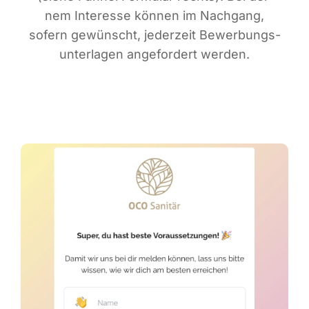
nem Inter­es­se kön­nen im Nach­gang,
sofern gewünscht, jeder­zeit Bewer­bungs­
un­ter­la­gen ange­for­dert werden.