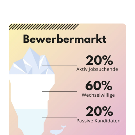
Infor­ma­ti­ves
Maga­zin