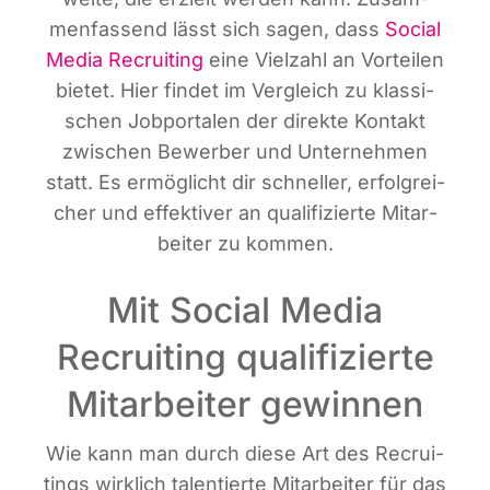
men­fas­send lässt sich sagen, dass
Social
Media Recrui­ting
eine Viel­zahl an Vor­tei­len
bie­tet. Hier fin­det im Ver­gleich zu klas­si­
schen Job­por­ta­len der direk­te Kon­takt
zwi­schen Bewer­ber und Unter­neh­men
statt. Es ermög­licht dir schnel­ler, erfolg­rei­
cher und effek­ti­ver an qua­li­fi­zier­te Mit­ar­
bei­ter zu kommen.
Mit Social Media
Recruiting qualifizierte
Mitarbeiter gewinnen
Wie kann man durch die­se Art des Recrui­
tin­gs wirk­lich talen­tier­te Mit­ar­bei­ter für das