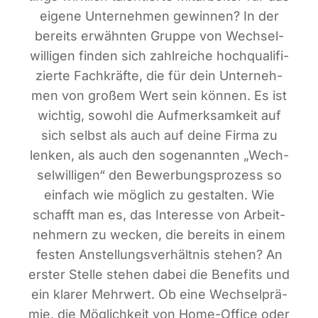
eige­ne Unter­neh­men gewin­nen? In der
bereits erwähn­ten Grup­pe von Wech­sel­
wil­li­gen fin­den sich zahl­rei­che hoch­qua­li­fi­
zier­te Fach­kräf­te, die für dein Unter­neh­
men von gro­ßem Wert sein kön­nen. Es ist
wich­tig, sowohl die Auf­merk­sam­keit auf
sich selbst als auch auf dei­ne Fir­ma zu
len­ken, als auch den soge­nann­ten „Wech­
sel­wil­li­gen“ den Bewer­bungs­pro­zess so
ein­fach wie mög­lich zu gestal­ten. Wie
schafft man es, das Inter­es­se von Arbeit­
neh­mern zu wecken, die bereits in einem
fes­ten Anstel­lungs­ver­hält­nis ste­hen? An
ers­ter Stel­le ste­hen dabei die Bene­fits und
ein kla­rer Mehr­wert. Ob eine Wech­sel­prä­
mie, die Mög­lich­keit von Home-Office oder