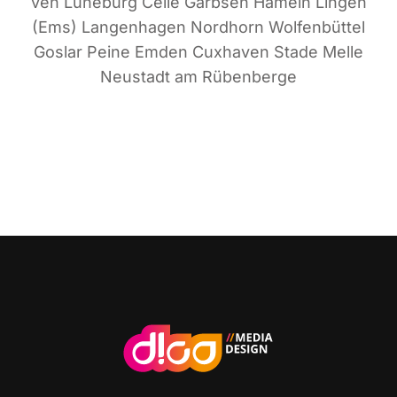
ven Lüne­burg Cel­le Garb­sen Hameln Lin­gen
(Ems) Lan­gen­ha­gen Nord­horn Wol­fen­büt­tel
Gos­lar Pei­ne Emden Cux­ha­ven Sta­de Mel­le
Neu­stadt am Rübenberge