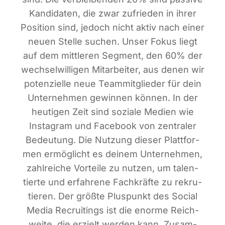
Kan­di­da­ten, die zwar zufrie­den in ihrer
Posi­ti­on sind, jedoch nicht aktiv nach einer
neu­en Stel­le suchen. Unser Fokus liegt
auf dem mitt­le­ren Seg­ment, den 60% der
wech­sel­wil­li­gen Mit­ar­bei­ter, aus denen wir
poten­zi­el­le neue Team­mit­glie­der für dein
Unter­neh­men gewin­nen kön­nen. In der
heu­ti­gen Zeit sind sozia­le Medi­en wie
Insta­gram und Face­book von zen­tra­ler
Bedeu­tung. Die Nut­zung die­ser Platt­for­
men ermög­licht es dei­nem Unter­neh­men,
zahl­rei­che Vor­tei­le zu nut­zen, um talen­
tier­te und erfah­re­ne Fach­kräf­te zu rekru­
tie­ren. Der größ­te Plus­punkt des Social
Media Recrui­tin­gs ist die enor­me Reich­
wei­te, die erzielt wer­den kann. Zusam­