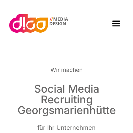
Zum
Inhalt
springen
Toggle
Navigat
Home
Agen­tur
Wir machen
Arbei­ten
Social Media
Recrui­ting
Leis­tun­gen
Georgsmarienhütte
Kon­takt
für Ihr Unternehmen