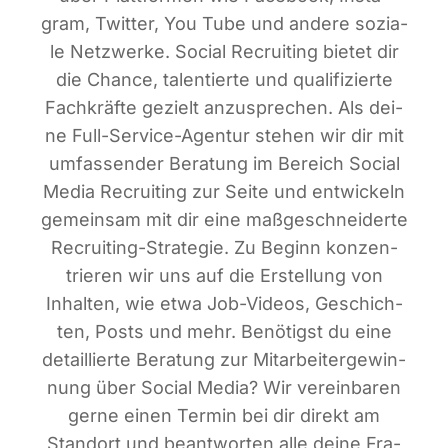
gram, Twit­ter, You Tube und ande­re sozia­
le Netz­wer­ke. Social Recrui­ting bie­tet dir
die Chan­ce, talen­tier­te und qua­li­fi­zier­te
Fach­kräf­te gezielt anzu­spre­chen. Als dei­
ne Full-Ser­vice-Agen­tur ste­hen wir dir mit
umfas­sen­der Bera­tung im Bereich Social
Media Recrui­ting zur Sei­te und ent­wi­ckeln
gemein­sam mit dir eine maß­ge­schnei­der­te
Recrui­ting-Stra­te­gie. Zu Beginn kon­zen­
trie­ren wir uns auf die Erstel­lung von
Inhal­ten, wie etwa Job-Vide­os, Geschich­
ten, Posts und mehr. Benö­tigst du eine
detail­lier­te Bera­tung zur Mit­ar­bei­ter­ge­win­
nung über Social Media? Wir ver­ein­ba­ren
ger­ne einen Ter­min bei dir direkt am
Stand­ort und beant­wor­ten alle dei­ne Fra­