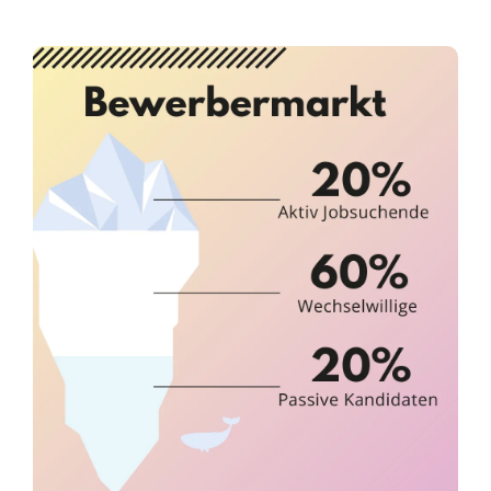
Infor­ma­ti­ves
Maga­zin