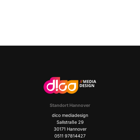
Stand­ort Hannover
dico media­de­sign
Sall­stra­ße 29
30171 Han­no­ver
0511 97814427