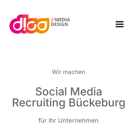
Zum
Inhalt
springen
Toggle
Navigat
Home
Agen­tur
Wir machen
Arbei­ten
Social Media
Recrui­ting Bückeburg
Leis­tun­gen
für Ihr Unternehmen
Kon­takt