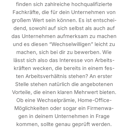
fin­den sich zahl­rei­che hoch­qua­li­fi­zier­te
Fach­kräf­te, die für dein Unter­neh­men von
gro­ßem Wert sein kön­nen. Es ist ent­schei­
dend, sowohl auf sich selbst als auch auf
das Unter­neh­men auf­merk­sam zu machen
und es die­sen “Wech­sel­wil­li­gen” leicht zu
machen, sich bei dir zu bewer­ben. Wie
lässt sich also das Inter­es­se von Arbeits­
kräf­ten wecken, die bereits in einem fes­
ten Arbeits­ver­hält­nis ste­hen? An ers­ter
Stel­le ste­hen natür­lich die ange­bo­te­nen
Vor­tei­le, die einen kla­ren Mehr­wert bie­ten.
Ob eine Wech­sel­prä­mie, Home-Office-
Mög­lich­kei­ten oder sogar ein Fir­men­wa­
gen in dei­nem Unter­neh­men in Fra­ge
kom­men, soll­te genau geprüft wer­den.