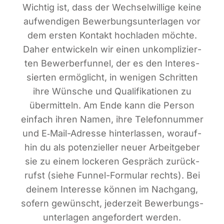
Wich­tig ist, dass der Wech­sel­wil­li­ge kei­ne
auf­wen­di­gen Bewer­bungs­un­ter­la­gen vor
dem ers­ten Kon­takt hoch­la­den möch­te.
Daher ent­wi­ckeln wir einen unkom­pli­zier­
ten Bewer­ber­fun­nel, der es den Inter­es­
sier­ten ermög­licht, in weni­gen Schrit­ten
ihre Wün­sche und Qua­li­fi­ka­tio­nen zu
über­mit­teln. Am Ende kann die Per­son
ein­fach ihren Namen, ihre Tele­fon­num­mer
und E‑Mail-Adres­se hin­ter­las­sen, wor­auf­
hin du als poten­zi­el­ler neu­er Arbeit­ge­ber
sie zu einem locke­ren Gespräch zurück­
rufst (sie­he Fun­nel-For­mu­lar rechts). Bei
dei­nem Inter­es­se kön­nen im Nach­gang,
sofern gewünscht, jeder­zeit Bewer­bungs­
un­ter­la­gen ange­for­dert werden.