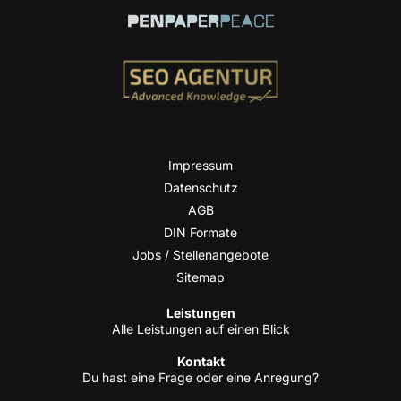
Impres­sum
Daten­schutz
AGB
DIN For­ma­te
Jobs / Stellenangebote
Site­map
Leis­tun­gen
Alle Leis­tun­gen auf einen Blick
Kon­takt
Du hast eine Fra­ge oder eine Anregung?