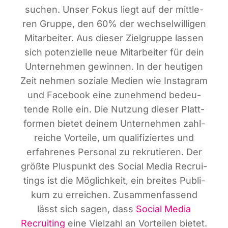
suchen. Unser Fokus liegt auf der mitt­le­
ren Grup­pe, den 60% der wech­sel­wil­li­gen
Mit­ar­bei­ter. Aus die­ser Ziel­grup­pe las­sen
sich poten­zi­el­le neue Mit­ar­bei­ter für dein
Unter­neh­men gewin­nen. In der heu­ti­gen
Zeit neh­men sozia­le Medi­en wie Insta­gram
und Face­book eine zuneh­mend bedeu­
ten­de Rol­le ein. Die Nut­zung die­ser Platt­
for­men bie­tet dei­nem Unter­neh­men zahl­
rei­che Vor­tei­le, um qua­li­fi­zier­tes und
erfah­re­nes Per­so­nal zu rekru­tie­ren. Der
größ­te Plus­punkt des Social Media Recrui­
tin­gs ist die Mög­lich­keit, ein brei­tes Publi­
kum zu errei­chen. Zusam­men­fas­send
lässt sich sagen, dass
Social Media
Recrui­ting
eine Viel­zahl an Vor­tei­len bie­tet.