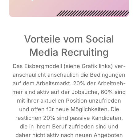
Vorteile vom Social
Media Recruiting
Das Eis­berg­mo­dell (sie­he Gra­fik links) ver­
an­schau­licht anschau­lich die Bedin­gun­gen
auf dem Arbeits­markt. 20% der Arbeit­neh­
mer sind aktiv auf der Job­su­che, 60% sind
mit ihrer aktu­el­len Posi­ti­on unzu­frie­den
und offen für neue Mög­lich­kei­ten. Die
rest­li­chen 20% sind pas­si­ve Kan­di­da­ten,
die in ihrem Beruf zufrie­den sind und
daher nicht aktiv nach neu­en Ange­bo­ten