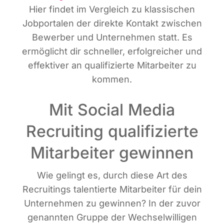
Hier fin­det im Ver­gleich zu klas­si­schen
Job­por­ta­len der direk­te Kon­takt zwi­schen
Bewer­ber und Unter­neh­men statt. Es
ermög­licht dir schnel­ler, erfolg­rei­cher und
effek­ti­ver an qua­li­fi­zier­te Mit­ar­bei­ter zu
kommen.
Mit Social Media
Recruiting qualifizierte
Mitarbeiter gewinnen
Wie gelingt es, durch die­se Art des
Recrui­tin­gs talen­tier­te Mit­ar­bei­ter für dein
Unter­neh­men zu gewin­nen? In der zuvor
genann­ten Grup­pe der Wech­sel­wil­li­gen