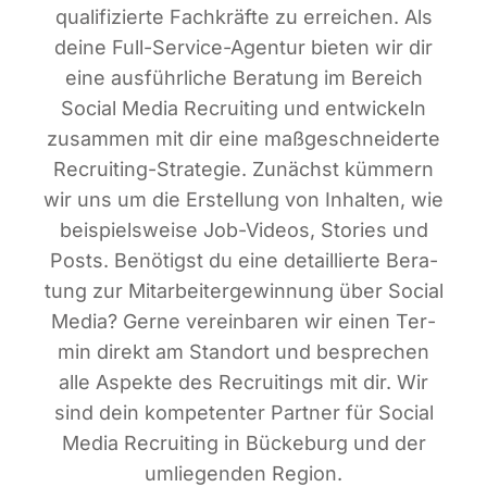
qua­li­fi­zier­te Fach­kräf­te zu errei­chen. Als
dei­ne Full-Ser­vice-Agen­tur bie­ten wir dir
eine aus­führ­li­che Bera­tung im Bereich
Social Media Recrui­ting und ent­wi­ckeln
zusam­men mit dir eine maß­ge­schnei­der­te
Recrui­ting-Stra­te­gie. Zunächst küm­mern
wir uns um die Erstel­lung von Inhal­ten, wie
bei­spiels­wei­se Job-Vide­os, Sto­ries und
Posts. Benö­tigst du eine detail­lier­te Bera­
tung zur Mit­ar­bei­ter­ge­win­nung über Social
Media? Ger­ne ver­ein­ba­ren wir einen Ter­
min direkt am Stand­ort und bespre­chen
alle Aspek­te des Recrui­tin­gs mit dir. Wir
sind dein kom­pe­ten­ter Part­ner für Social
Media Recrui­ting in Bücke­burg und der
umlie­gen­den Region.