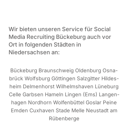
Wir bieten unseren Service für Social
Media Recruiting Bückeburg auch vor
Ort in folgenden Städten in
Niedersachsen an:
Bücke­burg Braun­schweig Olden­burg Osna­
brück Wolfs­burg Göt­tin­gen Salz­git­ter Hil­des­
heim Del­men­horst Wil­helms­ha­ven Lüne­burg
Cel­le Garb­sen Hameln Lin­gen (Ems) Lan­gen­
ha­gen Nord­horn Wol­fen­büt­tel Gos­lar Pei­ne
Emden Cux­ha­ven Sta­de Mel­le Neu­stadt am
Rübenberge