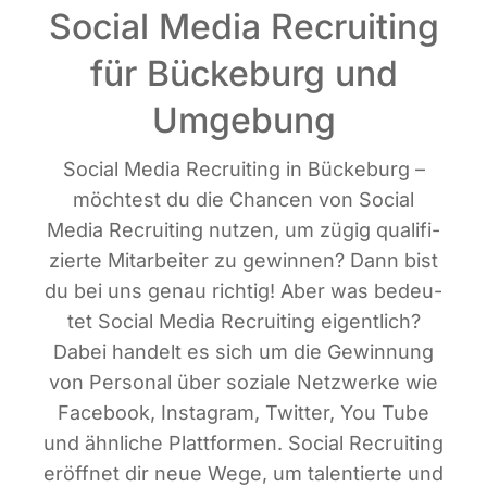
Social Media Recruiting
für Bückeburg und
Umgebung
Social Media Recrui­ting in Bücke­burg –
möch­test du die Chan­cen von Social
Media Recrui­ting nut­zen, um zügig qua­li­fi­
zier­te Mit­ar­bei­ter zu gewin­nen? Dann bist
du bei uns genau rich­tig! Aber was bedeu­
tet Social Media Recrui­ting eigent­lich?
Dabei han­delt es sich um die Gewin­nung
von Per­so­nal über sozia­le Netz­wer­ke wie
Face­book, Insta­gram, Twit­ter, You Tube
und ähn­li­che Platt­for­men. Social Recrui­ting
eröff­net dir neue Wege, um talen­tier­te und