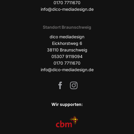
0170 7711670
info@dico-mediadesign.de
Stand­ort Braunschweig
dico media­de­sign
Eick­horst­weg 6
38110 Braun­schweig
05307 9119094
0170 7711670
info@dico-mediadesign.de
Wir sup­port­en: