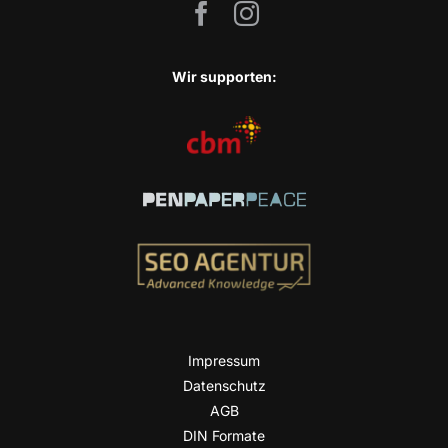
Wir sup­port­en:
Impres­sum
Daten­schutz
AGB
DIN For­ma­te