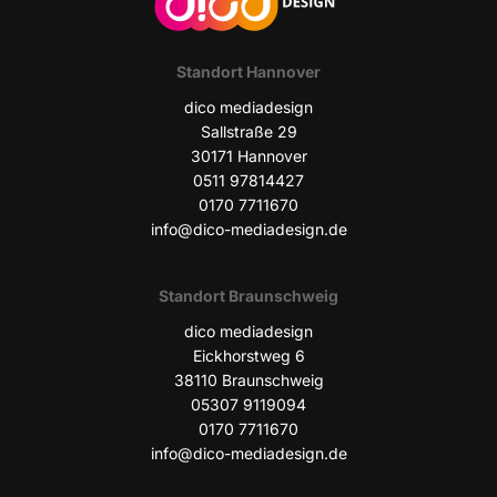
Stand­ort Hannover
dico media­de­sign
Sall­stra­ße 29
30171 Han­no­ver
0511 97814427
0170 7711670
info@dico-mediadesign.de
Stand­ort Braunschweig
dico media­de­sign
Eick­horst­weg 6
38110 Braun­schweig
05307 9119094
0170 7711670
info@dico-mediadesign.de