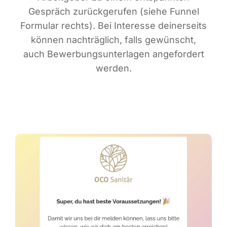
Gespräch zurück­ge­ru­fen (sie­he Fun­nel
For­mu­lar rechts). Bei Inter­es­se dei­ner­seits
kön­nen nach­träg­lich, falls gewünscht,
auch Bewer­bungs­un­ter­la­gen ange­for­dert
werden.