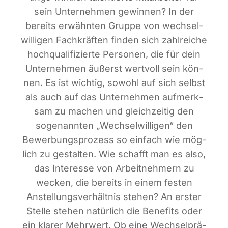
sein Unter­neh­men gewin­nen? In der
bereits erwähn­ten Grup­pe von wech­sel­
wil­li­gen Fach­kräf­ten fin­den sich zahl­rei­che
hoch­qua­li­fi­zier­te Per­so­nen, die für dein
Unter­neh­men äußerst wert­voll sein kön­
nen. Es ist wich­tig, sowohl auf sich selbst
als auch auf das Unter­neh­men auf­merk­
sam zu machen und gleich­zei­tig den
soge­nann­ten „Wech­sel­wil­li­gen“ den
Bewer­bungs­pro­zess so ein­fach wie mög­
lich zu gestal­ten. Wie schafft man es also,
das Inter­es­se von Arbeit­neh­mern zu
wecken, die bereits in einem fes­ten
Anstel­lungs­ver­hält­nis ste­hen? An ers­ter
Stel­le ste­hen natür­lich die Bene­fits oder
ein kla­rer Mehr­wert. Ob eine Wech­sel­prä­