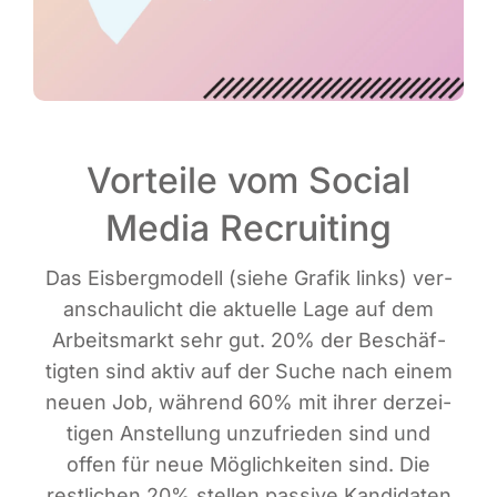
Vorteile vom Social
Media Recruiting
Das Eis­berg­mo­dell (sie­he Gra­fik links) ver­
an­schau­licht die aktu­el­le Lage auf dem
Arbeits­markt sehr gut. 20% der Beschäf­
tig­ten sind aktiv auf der Suche nach einem
neu­en Job, wäh­rend 60% mit ihrer der­zei­
ti­gen Anstel­lung unzu­frie­den sind und
offen für neue Mög­lich­kei­ten sind. Die
rest­li­chen 20% stel­len pas­si­ve Kan­di­da­ten