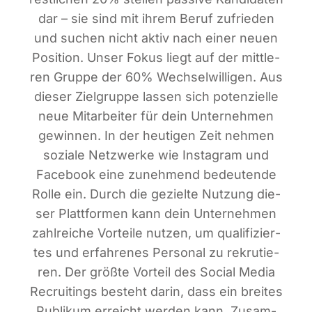
dar – sie sind mit ihrem Beruf zufrie­den
und suchen nicht aktiv nach einer neu­en
Posi­ti­on. Unser Fokus liegt auf der mitt­le­
ren Grup­pe der 60% Wech­sel­wil­li­gen. Aus
die­ser Ziel­grup­pe las­sen sich poten­zi­el­le
neue Mit­ar­bei­ter für dein Unter­neh­men
gewin­nen. In der heu­ti­gen Zeit neh­men
sozia­le Netz­wer­ke wie Insta­gram und
Face­book eine zuneh­mend bedeu­ten­de
Rol­le ein. Durch die geziel­te Nut­zung die­
ser Platt­for­men kann dein Unter­neh­men
zahl­rei­che Vor­tei­le nut­zen, um qua­li­fi­zier­
tes und erfah­re­nes Per­so­nal zu rekru­tie­
ren. Der größ­te Vor­teil des Social Media
Recrui­tin­gs besteht dar­in, dass ein brei­tes
Publi­kum erreicht wer­den kann. Zusam­