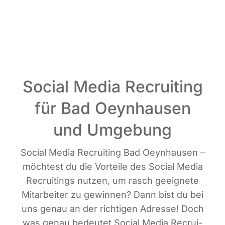
Social Media Recruiting
für Bad Oeynhausen
und Umgebung
Social Media Recrui­ting Bad Oeyn­hau­sen –
möch­test du die Vor­tei­le des Social Media
Recrui­tin­gs nut­zen, um rasch geeig­ne­te
Mit­ar­bei­ter zu gewin­nen? Dann bist du bei
uns genau an der rich­ti­gen Adres­se! Doch
was genau bedeu­tet Social Media Recrui­