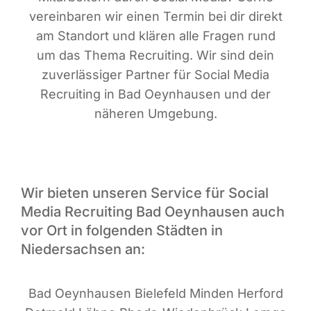
ver­ein­ba­ren wir einen Ter­min bei dir direkt
am Stand­ort und klä­ren alle Fra­gen rund
um das The­ma Recrui­ting. Wir sind dein
zuver­läs­si­ger Part­ner für Social Media
Recrui­ting in Bad Oeyn­hau­sen und der
nähe­ren Umgebung.
Wir bieten unseren Service für Social
Media Recruiting Bad Oeynhausen auch
vor Ort in folgenden Städten in
Niedersachsen an:
Bad Oeyn­hau­sen Bie­le­feld Min­den Her­ford