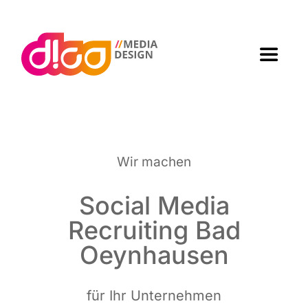
Zum
Inhalt
springen
Toggle
Navigat
Home
Agen­tur
Wir machen
Arbei­ten
Social Media
Recrui­ting Bad
Leis­tun­gen
Oeynhausen
Kon­takt
für Ihr Unternehmen