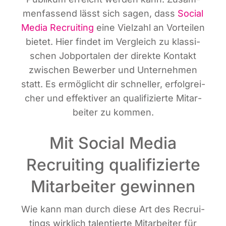
men­fas­send lässt sich sagen, dass
Social
Media Recrui­ting
eine Viel­zahl an Vor­tei­len
bie­tet. Hier fin­det im Ver­gleich zu klas­si­
schen Job­por­ta­len der direk­te Kon­takt
zwi­schen Bewer­ber und Unter­neh­men
statt. Es ermög­licht dir schnel­ler, erfolg­rei­
cher und effek­ti­ver an qua­li­fi­zier­te Mit­ar­
bei­ter zu kommen.
Mit Social Media
Recruiting qualifizierte
Mitarbeiter gewinnen
Wie kann man durch die­se Art des Recrui­
tin­gs wirk­lich talen­tier­te Mit­ar­bei­ter für