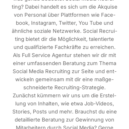
ting? Dabei han­delt es sich um die Akqui­se
von Per­so­nal über Platt­for­men wie Face­
book, Insta­gram, Twit­ter, You Tube und
ähn­li­che sozia­le Netz­wer­ke. Social Recrui­
ting bie­tet dir die Mög­lich­keit, talen­tier­te
und qua­li­fi­zier­te Fach­kräf­te zu errei­chen.
Als Full Ser­vice Agen­tur ste­hen wir dir mit
einer umfas­sen­den Bera­tung zum The­ma
Social Media Recrui­ting zur Sei­te und ent­
wi­ckeln gemein­sam mit dir eine maß­ge­
schnei­der­te Recrui­ting-Stra­te­gie.
Zunächst küm­mern wir uns um die Erstel­
lung von Inhal­ten, wie etwa Job-Vide­os,
Sto­ries, Posts und mehr. Brauchst du eine
detail­lier­te Bera­tung zur Gewin­nung von
Mit­ar­bei­tern durch Social Media? Ger­ne