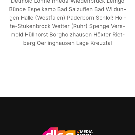
Det­mold Löh­ne Rhe­da-Wie­den­brück Lem­go
Bün­de Espel­kamp Bad Sal­zu­flen Bad Wil­dun­
gen Hal­le (West­fa­len) Pader­born Schloß Hol­
te-Stu­ken­b­rock Wet­ter (Ruhr) Spen­ge Vers­
mold Hüll­horst Borg­holz­hau­sen Höx­ter Riet­
berg Oer­ling­hau­sen Lage Kreuztal