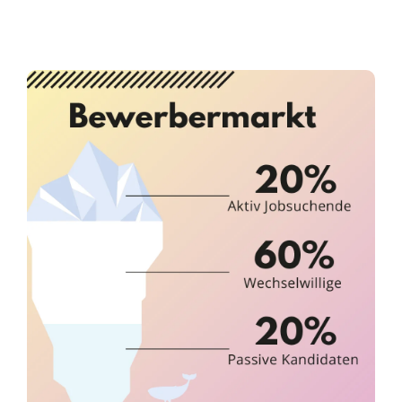
Infor­ma­ti­ves
Maga­zin