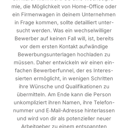
mie, die Mög­lich­keit von Home-Office oder
ein Fir­men­wa­gen in dei­nem Unter­neh­men
in Fra­ge kom­men, soll­te detail­liert unter­
sucht wer­den. Was ein wech­sel­wil­li­ger
Bewer­ber auf kei­nen Fall will, ist, bereits
vor dem ers­ten Kon­takt auf­wän­di­ge
Bewer­bungs­un­ter­la­gen hoch­la­den zu
müs­sen. Daher ent­wi­ckeln wir einen ein­
fa­chen Bewer­ber­fun­nel, der es Inter­es­
sier­ten ermög­licht, in weni­gen Schrit­ten
ihre Wün­sche und Qua­li­fi­ka­tio­nen zu
über­mit­teln. Am Ende kann die Per­son
unkom­pli­ziert ihren Namen, ihre Tele­fon­
num­mer und E‑Mail-Adres­se hin­ter­las­sen
und wird von dir als poten­zi­el­ler neu­er
Arbeit­ge­ber zu einem ent­spann­ten