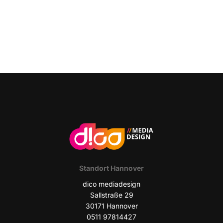
Stand­ort Hannover
dico media­de­sign
Sall­stra­ße 29
30171 Han­no­ver
0511 97814427