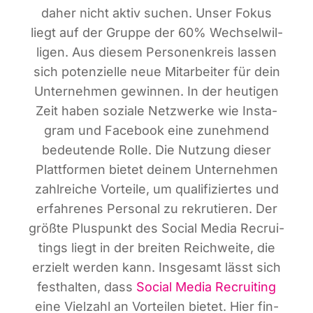
daher nicht aktiv suchen. Unser Fokus
liegt auf der Grup­pe der 60% Wech­sel­wil­
li­gen. Aus die­sem Per­so­nen­kreis las­sen
sich poten­zi­el­le neue Mit­ar­bei­ter für dein
Unter­neh­men gewin­nen. In der heu­ti­gen
Zeit haben sozia­le Netz­wer­ke wie Insta­
gram und Face­book eine zuneh­mend
bedeu­ten­de Rol­le. Die Nut­zung die­ser
Platt­for­men bie­tet dei­nem Unter­neh­men
zahl­rei­che Vor­tei­le, um qua­li­fi­zier­tes und
erfah­re­nes Per­so­nal zu rekru­tie­ren. Der
größ­te Plus­punkt des Social Media Recrui­
tin­gs liegt in der brei­ten Reich­wei­te, die
erzielt wer­den kann. Ins­ge­samt lässt sich
fest­hal­ten, dass
Social Media Recrui­ting
eine Viel­zahl an Vor­tei­len bie­tet. Hier fin­