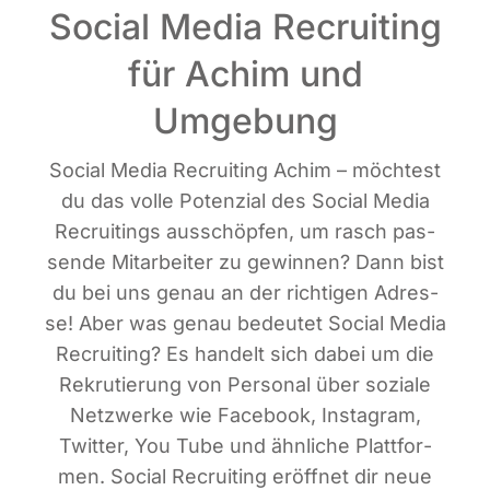
Social Media Recruiting
für Achim und
Umgebung
Social Media Recrui­ting Achim – möch­test
du das vol­le Poten­zi­al des Social Media
Recrui­tin­gs aus­schöp­fen, um rasch pas­
sen­de Mit­ar­bei­ter zu gewin­nen? Dann bist
du bei uns genau an der rich­ti­gen Adres­
se! Aber was genau bedeu­tet Social Media
Recrui­ting? Es han­delt sich dabei um die
Rekru­tie­rung von Per­so­nal über sozia­le
Netz­wer­ke wie Face­book, Insta­gram,
Twit­ter, You Tube und ähn­li­che Platt­for­
men. Social Recrui­ting eröff­net dir neue