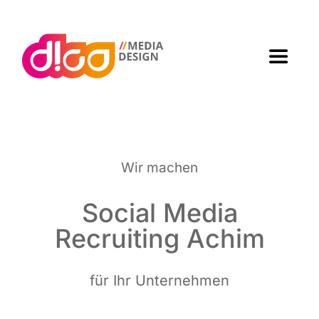
Zum
Inhalt
springen
Toggle
Navigat
Home
Agen­tur
Wir machen
Arbei­ten
Social Media
Recrui­ting Achim
Leis­tun­gen
für Ihr Unternehmen
Kon­takt