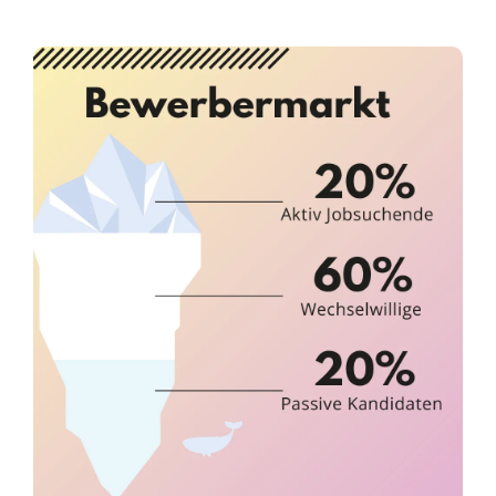
Infor­ma­ti­ves
Maga­zin