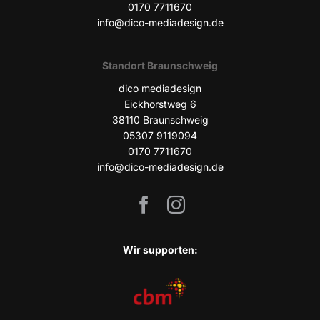
0170 7711670
info@dico-mediadesign.de
Stand­ort Braunschweig
dico media­de­sign
Eick­horst­weg 6
38110 Braun­schweig
05307 9119094
0170 7711670
info@dico-mediadesign.de
Wir sup­port­en: