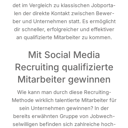
det im Ver­gleich zu klas­si­schen Job­por­ta­
len der direk­te Kon­takt zwi­schen Bewer­
ber und Unter­neh­men statt. Es ermög­licht
dir schnel­ler, erfolg­rei­cher und effek­ti­ver
an qua­li­fi­zier­te Mit­ar­bei­ter zu kommen.
Mit Social Media
Recruiting qualifizierte
Mitarbeiter gewinnen
Wie kann man durch die­se Recrui­ting-
Metho­de wirk­lich talen­tier­te Mit­ar­bei­ter für
sein Unter­neh­men gewin­nen? In der
bereits erwähn­ten Grup­pe von Job­wech­
sel­wil­li­gen befin­den sich zahl­rei­che hoch­