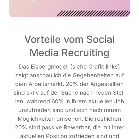
Vorteile vom Social
Media Recruiting
Das Eis­berg­mo­dell (sie­he Gra­fik links)
zeigt anschau­lich die Gege­ben­hei­ten auf
dem Arbeits­markt. 20% der Ange­stell­ten
sind aktiv auf der Suche nach neu­en Stel­
len, wäh­rend 60% in ihrem aktu­el­len Job
unzu­frie­den sind und sich nach neu­en
Mög­lich­kei­ten umse­hen. Die rest­li­chen
20% sind pas­si­ve Bewer­ber, die mit ihrer
aktu­el­len Posi­ti­on zufrie­den sind und