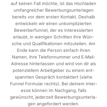
auf kei­nen Fall möch­te, ist das Hoch­la­den
umfang­rei­cher Bewer­bungs­un­ter­la­gen
bereits vor dem ers­ten Kon­takt. Des­halb
ent­wi­ckeln wir einen unkom­pli­zier­ten
Bewer­ber­fun­nel, der es Inter­es­sier­ten
erlaubt, in weni­gen Schrit­ten ihre Wün­
sche und Qua­li­fi­ka­tio­nen mit­zu­tei­len. Am
Ende kann die Per­son ein­fach ihren
Namen, ihre Tele­fon­num­mer und E‑Mail-
Adres­se hin­ter­las­sen und wird von dir als
poten­zi­el­lem Arbeit­ge­ber zu einem ent­
spann­ten Gespräch kon­tak­tiert (sie­he
Fun­nel For­mu­lar rechts). Bei dei­nem Inter­
es­se kön­nen im Nach­gang, falls
gewünscht, jeder­zeit Bewer­bungs­un­ter­la­
gen ange­for­dert werden.