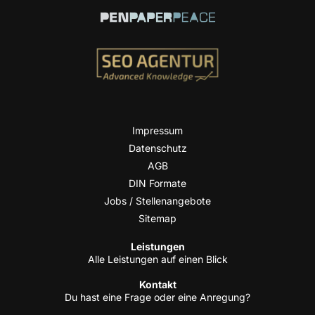
Impres­sum
Daten­schutz
AGB
DIN For­ma­te
Jobs / Stellenangebote
Site­map
Leis­tun­gen
Alle Leis­tun­gen auf einen Blick
Kon­takt
Du hast eine Fra­ge oder eine Anregung?