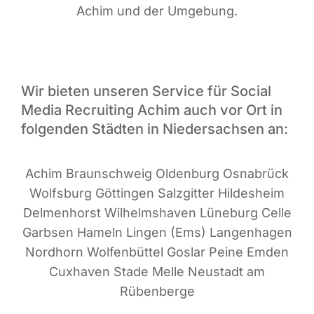
Achim und der Umgebung.
Wir bieten unseren Service für Social
Media Recruiting Achim auch vor Ort in
folgenden Städten in Niedersachsen an:
Achim Braun­schweig Olden­burg Osna­brück
Wolfs­burg Göt­tin­gen Salz­git­ter Hil­des­heim
Del­men­horst Wil­helms­ha­ven Lüne­burg Cel­le
Garb­sen Hameln Lin­gen (Ems) Lan­gen­ha­gen
Nord­horn Wol­fen­büt­tel Gos­lar Pei­ne Emden
Cux­ha­ven Sta­de Mel­le Neu­stadt am
Rübenberge