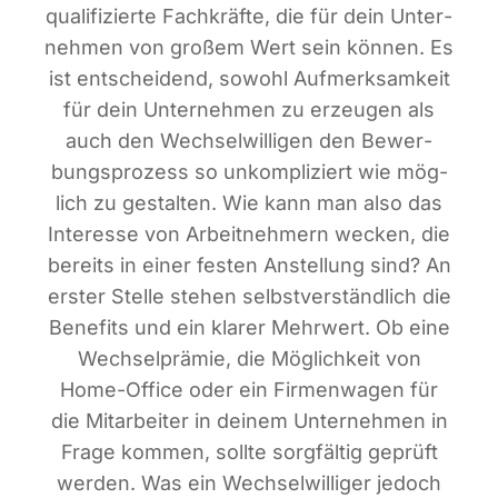
qua­li­fi­zier­te Fach­kräf­te, die für dein Unter­
neh­men von gro­ßem Wert sein kön­nen. Es
ist ent­schei­dend, sowohl Auf­merk­sam­keit
für dein Unter­neh­men zu erzeu­gen als
auch den Wech­sel­wil­li­gen den Bewer­
bungs­pro­zess so unkom­pli­ziert wie mög­
lich zu gestal­ten. Wie kann man also das
Inter­es­se von Arbeit­neh­mern wecken, die
bereits in einer fes­ten Anstel­lung sind? An
ers­ter Stel­le ste­hen selbst­ver­ständ­lich die
Bene­fits und ein kla­rer Mehr­wert. Ob eine
Wech­sel­prä­mie, die Mög­lich­keit von
Home-Office oder ein Fir­men­wa­gen für
die Mit­ar­bei­ter in dei­nem Unter­neh­men in
Fra­ge kom­men, soll­te sorg­fäl­tig geprüft
wer­den. Was ein Wech­sel­wil­li­ger jedoch