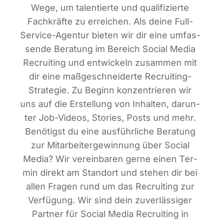
Wege, um talen­tier­te und qua­li­fi­zier­te
Fach­kräf­te zu errei­chen. Als dei­ne Full-
Ser­vice-Agen­tur bie­ten wir dir eine umfas­
sen­de Bera­tung im Bereich Social Media
Recrui­ting und ent­wi­ckeln zusam­men mit
dir eine maß­ge­schnei­der­te Recrui­ting-
Stra­te­gie. Zu Beginn kon­zen­trie­ren wir
uns auf die Erstel­lung von Inhal­ten, dar­un­
ter Job-Vide­os, Sto­ries, Posts und mehr.
Benö­tigst du eine aus­führ­li­che Bera­tung
zur Mit­ar­bei­ter­ge­win­nung über Social
Media? Wir ver­ein­ba­ren ger­ne einen Ter­
min direkt am Stand­ort und ste­hen dir bei
allen Fra­gen rund um das Recrui­ting zur
Ver­fü­gung. Wir sind dein zuver­läs­si­ger
Part­ner für Social Media Recrui­ting in